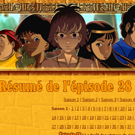
Résumé de l'épisode 28 
Saison 1
|
Saison 2
|
Saison 3
|
Saison 4
Saison 1 :
1
|
2
|
3
|
4
|
5
|
6
|
7
|
8
|
9
|
10
|
11
|
14
|
15
|
16
|
17
|
18
|
19
|
20
|
21
|
22
|
23
|
24
|
27
|
28
|
29
|
30
|
31
|
32
|
33
|
34
|
35
|
36
|
37
|