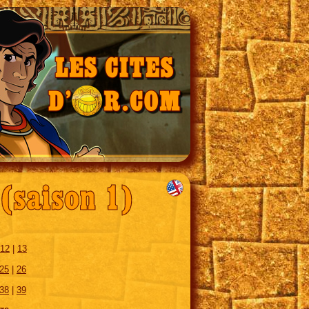
(saison 1)
12
|
13
25
|
26
38
|
39