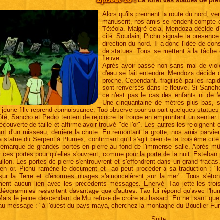
Épisode 28 :
La forêt des statues de pie
Alors qu'ils prennent la route du nord, ve
manuscrit, nos amis se rendent compte q
Tétéola. Malgré cela, Mendoza décide d'
cité. Soudain, Pichu signale la présence
direction du nord. Il a donc l'idée de con
de statues. Tous se mettent à la tâche
fleuve.
Après avoir passé non sans mal de viole
d'eau se fait entendre. Mendoza décide d
proche. Cependant, fragilisé par les rap
sont renversés dans le fleuve. Si Sancho
ce n'est pas le cas des enfants ni de M
Une cinquantaine de mètres plus bas, s
a jeune fille reprend connaissance. Tao observe pour sa part quelques statues à
ôté, Sancho et Pedro tentent de rejoindre la troupe en empruntant un sentier
écouverte de taille et affirme avoir trouvé "de l'or". Les autres les rejoignent 
nt d'un ruisseau, derrière la chute. En remontant la grotte, nos amis parvienn
 la statue du Serpent à Plumes, confirmant qu'il s'agit bien de la troisième cit
emarque de grandes portes en pierre au fond de l'immense salle. Après mûre 
 ces portes pour qu'elles s'ouvrent, comme pour la porte de la nuit. Esteban
llon. Les portes de pierre s'entrouvrent et s'effondrent dans un grand fraca
 en or. Pichu ramène le document et Tao peut procéder à sa traduction : "le c
sur la Terre et d'énormes nuages s'amoncelèrent sur la mer". Tous s'éto
ent aucun lien avec les précédents messages. Énervé, Tao jette les trois
idéogrammes ressortent davantage que d'autres. Tao lui répond qu'avec l'humi
Mais le jeune descendant de Mu refuse de croire au hasard. En ne lisant que le
u message : "à l'ouest du pays maya, cherchez la montagne du Bouclier Fum
Suite...