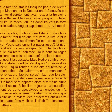
rre
rs la forêt de statues indiquée par le deuxième
ue Marinche et le Docteur ont été sauvés par
arriver discrètement avant eux à la troisième
 d'un fleuve. Mendoza remarque qu'il coule en
struire un radeau qui les conduira vers la forêt
 et le radeau voguer rapidement au rythme du
nts rapides, Pichu sonne l'alerte : une chute
e ramer tant bien que mal vers la rive la plus
ides, le radeau se démantèle et ses occupants
 et Pedro parviennent à nager jusqu'à la rive,
endoza qui sont obligés d'affronter la chute.
eule Zia reste inanimée. Tous sont soulagés
 l'orée du bois, ce qui confirme leur route.
 longeant la cascade. Mais Pedro semble avoir
et constatent qu'il ne s'agit que d'un sable doré
ent jusqu'à l'entrée d'une cité souterraine. À
é recherchée. Mais alors, où est le manuscrit ?
réflexion, Tao pense qu'il faut que le soleil
 procède donc de la même manière, à l'aide de
s. Un manuscrit apparaît alors aux mains d'une
iel se mit à bouillir ce jour-là, la poussière
nnent de cette apocalypse annoncée, qui n'a
 manuscrits à terre. Esteban note alors que
dité de la rivière, des caractères ont dû être
s caractères visibles, il déchiffre finalement
ant...".