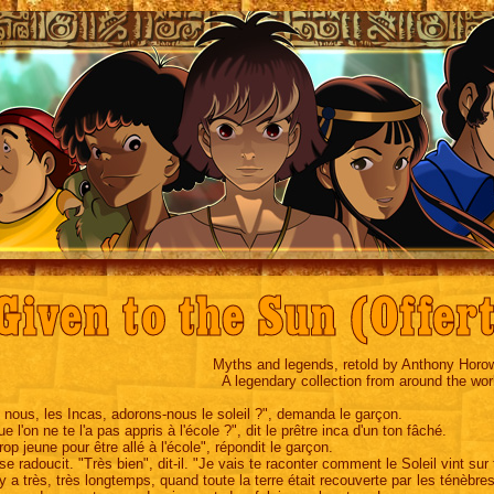
Given to the Sun (Offert
Myths and legends, retold by Anthony Horow
A legendary collection from around the wor
 nous, les Incas, adorons-nous le soleil ?", demanda le garçon.
e l'on ne te l'a pas appris à l'école ?", dit le prêtre inca d'un ton fâché.
rop jeune pour être allé à l'école", répondit le garçon.
se radoucit. "Très bien", dit-il. "Je vais te raconter comment le Soleil vint sur t
l y a très, très longtemps, quand toute la terre était recouverte par les ténèbres,