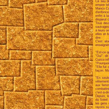
Ce lieu d
empire te
Manco Cap
d'enfonce
enfin à l
disparut c
Tous deux
sauvages,
à leurs o
elles et 
dire.
C'est al
enseignèr
"Est-ce q
"Oui", di
Cuzco infé
"Pourquoi
"Elle fut
façon. Ma
"En seul
vêtement
aux femm
combattre
c'est-à-di
Depuis, l
du Soleil
les gens 
rayons sur