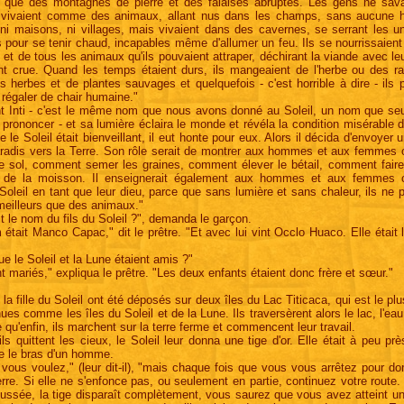
n que des montagnes de pierre et des falaises abruptes. Les gens ne sava
ls vivaient comme des animaux, allant nus dans les champs, sans aucune h
 ni maisons, ni villages, mais vivaient dans des cavernes, se serrant les u
s pour se tenir chaud, incapables même d'allumer un feu. Ils se nourrissaient 
et de tous les animaux qu'ils pouvaient attraper, déchirant la viande avec le
ant crue. Quand les temps étaient durs, ils mangeaient de l'herbe ou des r
 herbes et de plantes sauvages et quelquefois - c'est horrible à dire - ils 
égaler de chair humaine."
nt Inti - c'est le même nom que nous avons donné au Soleil, un nom que seu
 prononcer - et sa lumière éclaira le monde et révéla la condition misérable 
e le Soleil était bienveillant, il eut honte pour eux. Alors il décida d'envoyer
aradis vers la Terre. Son rôle serait de montrer aux hommes et aux femme
le sol, comment semer les graines, comment élever le bétail, comment fair
ts de la moisson. Il enseignerait également aux hommes et aux femmes
 Soleil en tant que leur dieu, parce que sans lumière et sans chaleur, ils ne p
meilleurs que des animaux."
it le nom du fils du Soleil ?", demanda le garçon.
était Manco Capac," dit le prêtre. "Et avec lui vint Occlo Huaco. Elle était la
ue le Soleil et la Lune étaient amis ?"
nt mariés," expliqua le prêtre. "Les deux enfants étaient donc frère et sœur."
t la fille du Soleil ont été déposés sur deux îles du Lac Titicaca, qui est le p
ues comme les îles du Soleil et de la Lune. Ils traversèrent alors le lac, l'e
e qu'enfin, ils marchent sur la terre ferme et commencent leur travail.
ils quittent les cieux, le Soleil leur donna une tige d'or. Elle était à peu p
e le bras d'un homme.
 vous voulez," (leur dit-il), "mais chaque fois que vous vous arrêtez pour d
erre. Si elle ne s'enfonce pas, ou seulement en partie, continuez votre route.
ussée, la tige disparaît complètement, vous saurez que vous avez atteint un 