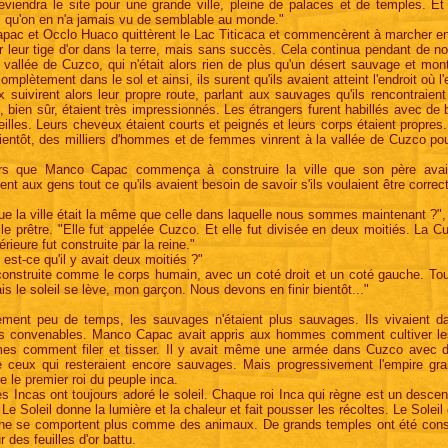
eviendra le site pour une grande ville, pleine de palaces et de temples. Et
l qu'on en n'a jamais vu de semblable au monde."
ac et Occlo Huaco quittèrent le Lac Titicaca et commencèrent à marcher en d
r leur tige d'or dans la terre, mais sans succès. Cela continua pendant de n
a vallée de Cuzco, qui n'était alors rien de plus qu'un désert sauvage et mont
omplètement dans le sol et ainsi, ils surent qu'ils avaient atteint l'endroit où l
 suivirent alors leur propre route, parlant aux sauvages qu'ils rencontraient
 bien sûr, étaient très impressionnés. Les étrangers furent habillés avec d
reilles. Leurs cheveux étaient courts et peignés et leurs corps étaient propre
bientôt, des milliers d'hommes et de femmes vinrent à la vallée de Cuzco pour
ors que Manco Capac commença à construire la ville que son père ava
ent aux gens tout ce qu'ils avaient besoin de savoir s'ils voulaient être correc
ue la ville était la même que celle dans laquelle nous sommes maintenant ?"
t le prêtre. "Elle fut appelée Cuzco. Et elle fut divisée en deux moitiés. La Cu
rieure fut construite par la reine."
 est-ce qu'il y avait deux moitiés ?"
 construite comme le corps humain, avec un coté droit et un coté gauche. Tou
is le soleil se lève, mon garçon. Nous devons en finir bientôt..."
ement peu de temps, les sauvages n'étaient plus sauvages. Ils vivaient d
s convenables. Manco Capac avait appris aux hommes comment cultiver le
es comment filer et tisser. Il y avait même une armée dans Cuzco avec de
 ceux qui resteraient encore sauvages. Mais progressivement l'empire gra
re le premier roi du peuple inca.
es Incas ont toujours adoré le soleil. Chaque roi Inca qui règne est un de
. Le Soleil donne la lumière et la chaleur et fait pousser les récoltes. Le Sole
ne se comportent plus comme des animaux. De grands temples ont été constru
 des feuilles d'or battu.