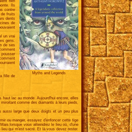
ient rien
onte. Ils
ns contre
de fruits
urs dents
acines de
pouvaient
l un vrai
des gens.
 un de ses
s comment
e pousser
 comment
ourraient
Myths and Legends
 fille de
lus haut lac au monde. Aujourd'hui encore, elles
au miroitant comme des diamants à leurs pieds,
rès aussi large que deux doigts et un peu plus
ormir ou manger, essayez d'enfoncer cette tige
 Mais lorsque vous atteindrez le lieu où, d'une
lieu qui m'est sacré. Et là vous devez rester.