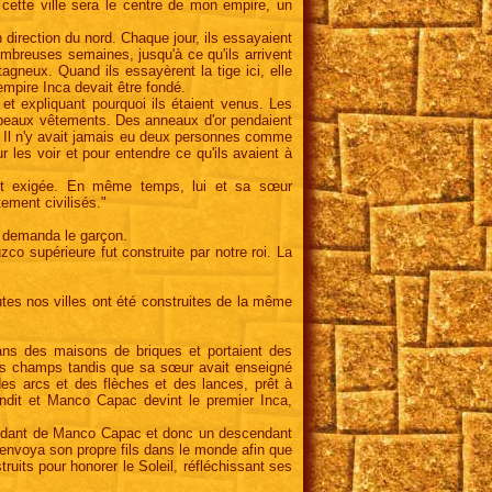
 cette ville sera le centre de mon empire, un
irection du nord. Chaque jour, ils essayaient
ombreuses semaines, jusqu'à ce qu'ils arrivent
agneux. Quand ils essayèrent la tige ici, elle
'empire Inca devait être fondé.
 et expliquant pourquoi ils étaient venus. Les
e beaux vêtements. Des anneaux d'or pendaient
s. Il n'y avait jamais eu deux personnes comme
 les voir et pour entendre ce qu'ils avaient à
it exigée. En même temps, lui et sa sœur
tement civilisés."
, demanda le garçon.
zco supérieure fut construite par notre roi. La
tes nos villes ont été construites de la même
ans des maisons de briques et portaient des
s champs tandis que sa sœur avait enseigné
s arcs et des flèches et des lances, prêt à
ndit et Manco Capac devint le premier Inca,
scendant de Manco Capac et donc un descendant
il envoya son propre fils dans le monde afin que
its pour honorer le Soleil, réfléchissant ses