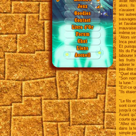
avait rie
Saison 3
Saison 2
Origine
Jeux
alors. I
Jeux
◢
n'avaient
Saison 4
Saison 3
Légende
Quiz 1a
NAEZ
Goodies
les autre
Saison 4
Quiz 1b
sauvages 
Contact
et l'aval
Quiz 2
Livre d'Or
mauvaises
Quiz 3
même se r
Forum
"Alors vi
Quiz 4
Chat
Inca peut
Et puisqu
Grille 1
Liens
fils du P
Grille 2
labourer 
Accueil
les frui
Puzzle
adorer le
pas être 
"Quel éta
"Son nom 
la lune."
"Est-ce q
"Ils étaie
"Le fils e
sont conn
jusqu'à c
Avant qu'
courte qu
"Allez où
dans la t
simple po