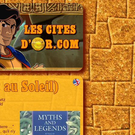
 au Soleil)
itz
ld
erre ..."
 qu'il n'y