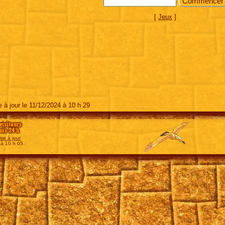
[
Jeux
]
 à jour le 11/12/2024 à 10 h 29
visiteurs
uis 24 h
se à jour
 à 10 h 05