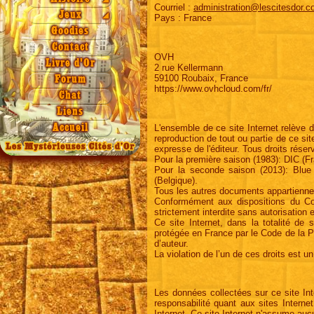
Courriel :
administration@lescitesdor.
Saison 3
Saison 2
Origine
Jeux
Jeux
◢
Pays : France
Saison 4
Saison 3
Légende
Quiz 1a
NAEZ
Goodies
Saison 4
Quiz 1b
Contact
OVH
Quiz 2
Livre d'Or
2 rue Kellermann
Quiz 3
59100 Roubaix, France
Forum
https://www.ovhcloud.com/fr/
Quiz 4
Chat
Grille 1
Liens
Grille 2
L'ensemble de ce site Internet relève de 
Accueil
reproduction de tout ou partie de ce site
Puzzle
expresse de l'éditeur. Tous droits réser
Pour la première saison (1983): DIC (
Pour la seconde saison (2013): Blue 
(Belgique).
Tous les autres documents appartienne
Conformément aux dispositions du Code 
strictement interdite sans autorisation
Ce site Internet, dans la totalité de
protégée en France par le Code de la Pro
d’auteur.
La violation de l’un de ces droits est u
Les données collectées sur ce site Inte
responsabilité quant aux sites Internet
Internet. Ce site Internet n'assume auc