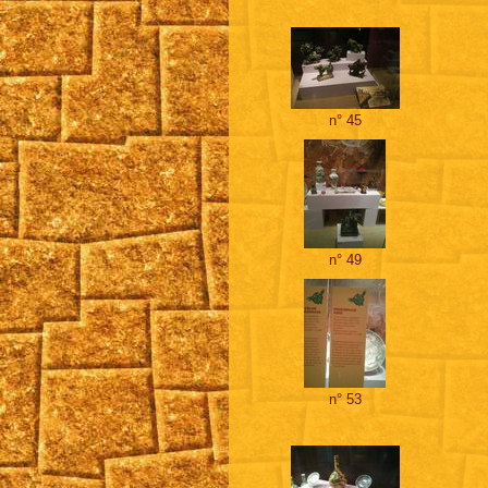
n° 45
n° 49
n° 53