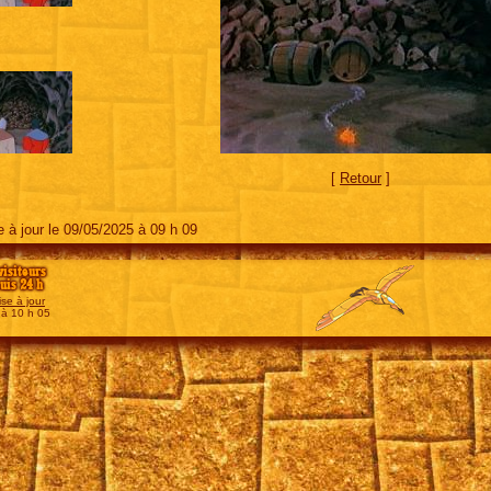
[
Retour
]
 à jour le 09/05/2025 à 09 h 09
visiteurs
uis 24 h
se à jour
 à 10 h 05