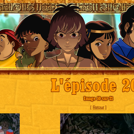
L'épisode 2
Image 10 sur 21
[
Retour
]