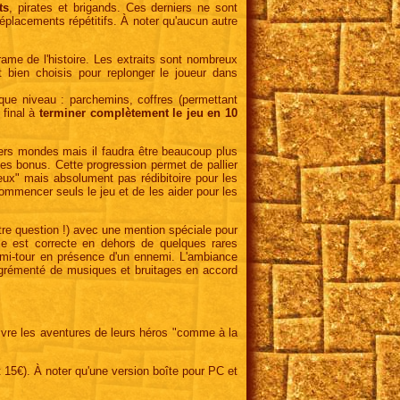
ts
, pirates et brigands. Ces derniers ne sont
déplacements répétitifs. À noter qu'aucun autre
rame de l'histoire. Les extraits sont nombreux
t bien choisis pour replonger le joueur dans
que niveau : parchemins, coffres (permettant
 final à
terminer complètement le jeu en 10
miers mondes mais il faudra être beaucoup plus
es bonus. Cette progression permet de pallier
eux" mais absolument pas rédibitoire pour les
commencer seuls le jeu et de les aider pour les
tre question !) avec une mention spéciale pour
elle est correcte en dehors de quelques rares
emi-tour en présence d'un ennemi. L'ambiance
agrémenté de musiques et bruitages en accord
vivre les aventures de leurs héros "comme à la
t 15€). À noter qu'une version boîte pour PC et