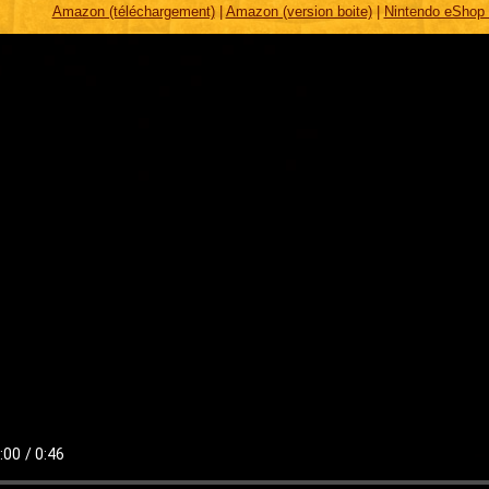
Amazon (téléchargement)
|
Amazon (version boite)
|
Nintendo eShop 