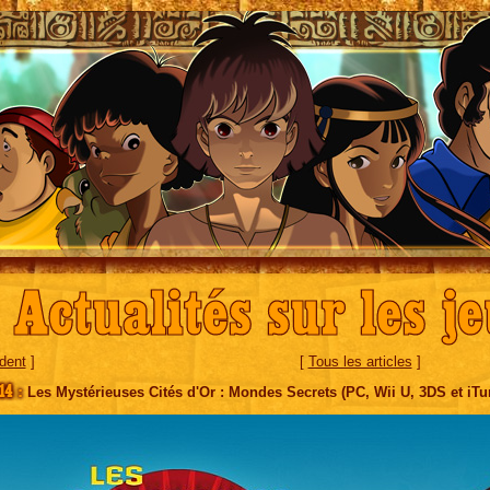
Actualités sur les j
dent
]
[
Tous les articles
]
14 :
Les Mystérieuses Cités d'Or : Mondes Secrets (PC, Wii U, 3DS et iTu