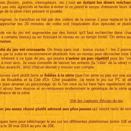
s (leviers, portes, interrupteurs, etc.) tout
en évitant les divers méchan
 pas très agressifs et faciles à éviter si on prend le temps d'observer leurs 
e de la série n'est présent ni jouable.
nigmes, la transition se fait par des vidéos de la saison 2 pour replacer la t
approcher les 20 minutes de vidéo soit l'équivalent d'un épisode) et plutô
.
de vie du jeu est augmentée par des bonus qu'il faut rechercher dans cha
 à certains bonus) ou en finissant le niveau en un temps limité. On arrive au
nviron
.
ulté du jeu est croissante
. On finira sans mal - bonus inclus ! - les 2 pre
e par la suite et recommencer plusieurs fois un niveau pour décrocher tous l
 inhérent à ce type de jeu, qui pourra
s'avérer un peu répétitif
pour les "vi
- à mon avis. Je vous conseille de laisser les enfants (la "cible" de la série) 
lus avancés, ainsi chacun devrait y trouver son compte.
ismes sont plutôt bons et
fidèles à la série
(que l'on aime ou pas est une au
 de Bouddha et la Cité d'Or. Côté jouabilité, j'ai testé le jeu sur PC et 
 pour amener un personnage où là l'on veut ou lui faire faire rapidement d
t assez bien réussie et on retrouvera évidemment le générique de la série 
biance de la série.
Voir les captures d'écran du jeu
un jeu assez réussi plutôt adressé aux plus jeunes
qui seront ravis de re
lques liens pour télécharger le jeu sur les différentes plateformes (entre 10€ e
ra le 30 mai 2014 au prix de 20€.