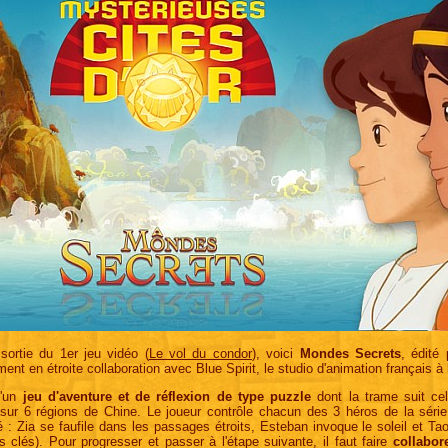
sortie du 1er jeu vidéo (
Le vol du condor
), voici
Mondes Secrets
, édité
ent en étroite collaboration avec Blue Spirit, le studio d'animation français à l
 d'un
jeu d'aventure et de réflexion de type puzzle
dont la trame suit ce
 sur 6 régions de Chine. Le joueur contrôle chacun des 3 héros de la série
té : Zia se faufile dans les passages étroits, Esteban invoque le soleil et Ta
s clés). Pour progresser et passer à l'étape suivante, il faut faire
collabor