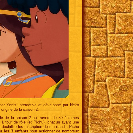
 par Ynnis Interactive et développé par Neko
'origine de la saison 2.
lle de la saison 2 au travers de 30 énigmes
 à tour de rôle (et Pichu), chacun ayant une
o déchiffre les inscription de mu (tandis Pichu
er les 3 enfants
pour actionner de nombreux