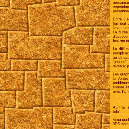
mécanisme
cependant
personnag
Entre 2 é
(on doit 
l'aventure
La durée 
d'accéder
heures e
La diffic
perspicac
au défaut
"jeunes" 
niveaux p
Les graph
le Ventre
problèmes
sonore es
avec l'am
Au final,
télé" !
Voici que
3DS sorti