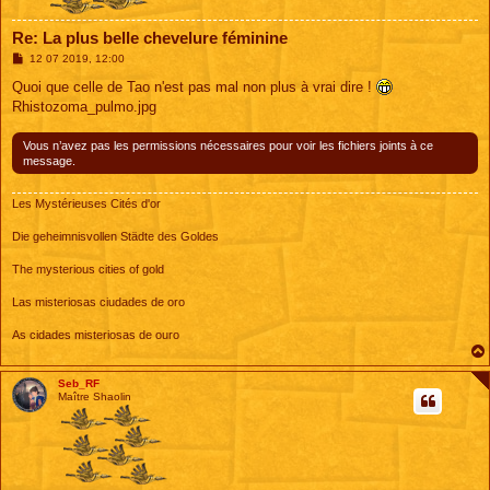
Re: La plus belle chevelure féminine
M
12 07 2019, 12:00
e
s
Quoi que celle de Tao n'est pas mal non plus à vrai dire !
s
Rhistozoma_pulmo.jpg
a
g
e
Vous n’avez pas les permissions nécessaires pour voir les fichiers joints à ce
message.
Les Mystérieuses Cités d'or
Die geheimnisvollen Städte des Goldes
The mysterious cities of gold
Las misteriosas ciudades de oro
As cidades misteriosas de ouro
Seb_RF
Maître Shaolin