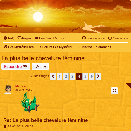
FAQ
Règles
LesCitesdOr.com
S’enregistrer
Connexion
Les Mystérieuses Cités d'Or - LesCitesdOr.com
Forum Les Mystérieuses Cités d'Or
Bistrot
Sondages
La plus belle chevelure féminine
Répondre
1
2
3
4
5
6
Précédente
Suivante
55 messages
Marbrero
Jeune Pichu
Re: La plus belle chevelure féminine
M
11 07 2019, 08:57
e