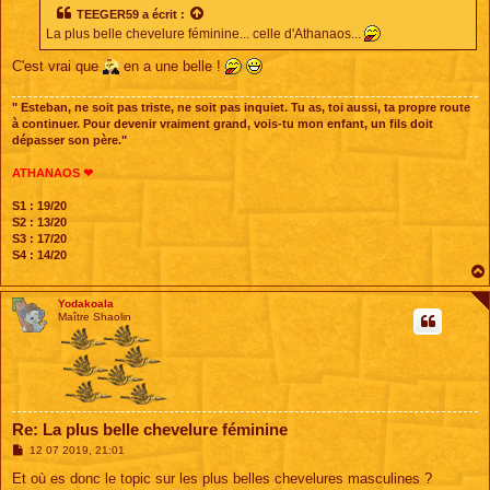
s
TEEGER59
a écrit :
a
La plus belle chevelure féminine... celle d'Athanaos...
g
e
C'est vrai que
en a une belle !
" Esteban, ne soit pas triste, ne soit pas inquiet. Tu as, toi aussi, ta propre route
à continuer. Pour devenir vraiment grand, vois-tu mon enfant, un fils doit
dépasser son père."
ATHANAOS ❤
S1 : 19/20
S2 : 13/20
S3 : 17/20
S4 : 14/20
Yodakoala
Maître Shaolin
Re: La plus belle chevelure féminine
M
12 07 2019, 21:01
e
s
Et où es donc le topic sur les plus belles chevelures masculines ?
s