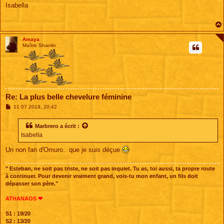
s
Isabella
s
a
g
e
Amaya
Maître Shaolin
Re: La plus belle chevelure féminine
M
11 07 2019, 20:42
e
s
s
Marbrero
a écrit :
a
Isabella
g
e
Un non fan d'Omuro.. que je suis déçue
" Esteban, ne soit pas triste, ne soit pas inquiet. Tu as, toi aussi, ta propre route
à continuer. Pour devenir vraiment grand, vois-tu mon enfant, un fils doit
dépasser son père."
ATHANAOS ❤
S1 : 19/20
S2 : 13/20