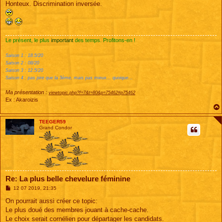
Honteux. Discrimination inversée.
a
g
e
Le présent, le plus
important
des temps. Profitons-en !
Saison 1 : 18.5/20
Saison 2 : 08/20
Saison 3 : 12.5/20
Saison 4 : pas pire que la 3ème, mais pas mieux... quoique...
Ma présentation :
viewtopic.php?f=7&t=80&p=75462#p75462
Ex : Akaroizis
TEEGER59
Grand Condor
Re: La plus belle chevelure féminine
M
12 07 2019, 21:35
e
s
On pourrait aussi créer ce topic:
s
Le plus doué des membres jouant à cache-cache.
a
g
Le choix serait cornélien pour départager les candidats.