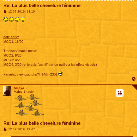
Re: La plus belle chevelure féminine
M
12 07 2019, 13:10
e
s
s
a
g
e
note serie:
MCO1: 18/20
Trahison/Insulte totale:
MCO2: 9/20
MCO3: 4/20
MCO4: 3/20 (et je suis "gentil" par ce qu'il y a les effets visuels)
Fanarts:
viewtopic.php?f=14&t=2301
Amaya
Maître Shaolin
Re: La plus belle chevelure féminine
M
12 07 2019, 19:47
e
s