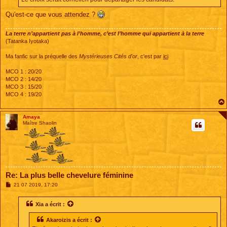
Qu'est-ce que vous attendez ?
La terre n’appartient pas à l’homme, c’est l’homme qui appartient à la terre
(Tatanka Iyotaka)
Ma fanfic sur la préquelle des
Mystérieuses Cités d'or
, c'est par
ici
MCO 1 : 20/20
MCO 2 : 14/20
MCO 3 : 15/20
MCO 4 : 19/20
Amaya
Maître Shaolin
Re: La plus belle chevelure féminine
M
21 07 2019, 17:20
e
s
s
Xia
a écrit :
a
g
Akaroizis
a écrit :
e