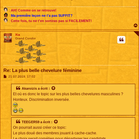
e
:
AH! Comme on se retrouve!
:
Ma première leçon ne t'a pas SUFFIT?
:
Cette fois, tu ne t'en sortiras pas si FACILEMENT!
Xia
Grand Condor
Re: La plus belle chevelure féminine
M
21 07 2019, 17:02
e
s
s
Akaroizis
a écrit :
a
Et où es donc le topic sur les plus belles chevelures masculines ?
g
e
Honteux. Discrimination inversée.
TEEGER59
a écrit :
On pourrait aussi créer ce topic:
Le plus doué des membres jouant à cache-cache.
Le choix serait cornélien pour départager les candidats.