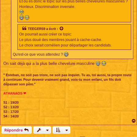
Et où es donc le topic sur les plus belles chevelures masculines ?
Honteux. Discrimination inversée.
TEEGER59
a écrit :
On pourrait aussi créer ce topic:
Le plus doué des membres jouant à cache-cache.
Le choix serait cornélien pour départager les candidats.
Qu'est-ce que vous attendez ?
On sait déjà qui a la plus belle chevelure masculine
" Esteban, ne soit pas triste, ne soit pas inquiet. Tu as, toi aussi, ta propre route
à continuer. Pour devenir vraiment grand, vois-tu mon enfant, un fils doit
dépasser son père."
ATHANAOS ❤
S1 : 19/20
S2 : 13/20
S3 : 17/20
S4 : 14/20
Répondre