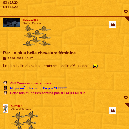
S3 : 17/20
S4 : 14/20
TEEGER59
Grand Condor
Re: La plus belle chevelure féminine
M
12 07 2019, 10:17
e
s
La plus belle chevelure féminine... celle d'Athanaos...
s
a
g
e
:
AH! Comme on se retrouve!
:
Ma première leçon ne t'a pas SUFFIT?
:
Cette fois, tu ne t'en sortiras pas si FACILEMENT!
Aurélien
Vénérable Inca