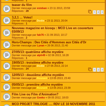
Réponses :
1
teaser du film
Dernier message par
esteban
«
23 11 2013, 23:59
Réponses :
28
1
2
3
3,2,1 ... Votez!
Dernier message par
Dodie
«
23 11 2013, 20:04
Réponses :
1
Nouveau magazine en kiosqu : MCO Live en couverture
03/09/13
Dernier message par
fab76
«
21 09 2013, 10:17
Réponses :
2
Hors-Champs : Des Cités d'Hommes aux Cités d'Or
Dernier message par
Lyvan
«
26 06 2013, 21:40
27/05/13: quatrième affiche mystère
Dernier message par
alph49
«
02 06 2013, 16:28
Réponses :
1
19/05/13 : troisième affiche mystère
Dernier message par
Dodie
«
27 05 2013, 22:14
Réponses :
24
1
2
3
12/05/13 : deuxième affiche mystère
Dernier message par
Routard
«
13 05 2013, 23:40
05/05/13 : première affiche mystère
Dernier message par
Routard
«
13 05 2013, 23:39
Film Live ou Film d'Animation?
Dernier message par
Geeko
«
09 05 2012, 18:03
MCO PROJET TRILOGIE .... RDV LE 10 NOVEMBRE 2011