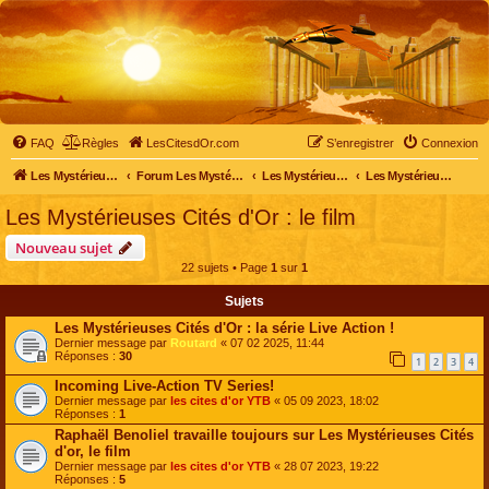
FAQ
Règles
LesCitesdOr.com
S’enregistrer
Connexion
Les Mystérieuses Cités d'Or - LesCitesdOr.com
Forum Les Mystérieuses Cités d'Or
Les Mystérieuses Cités d'Or
Les Mystérieuses Cités d'Or : le film
Les Mystérieuses Cités d'Or : le film
Nouveau sujet
22 sujets • Page
1
sur
1
Sujets
Les Mystérieuses Cités d'Or : la série Live Action !
Dernier message par
Routard
«
07 02 2025, 11:44
Réponses :
30
1
2
3
4
Incoming Live-Action TV Series!
Dernier message par
les cites d'or YTB
«
05 09 2023, 18:02
Réponses :
1
Raphaël Benoliel travaille toujours sur Les Mystérieuses Cités
d'or, le film
Dernier message par
les cites d'or YTB
«
28 07 2023, 19:22
Réponses :
5