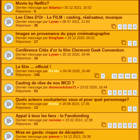
Movie by Netflix?
Dernier message par
Atlanta
«
30 12 2021, 15:52
Réponses :
6
Les Cites D'Or - Le FILM : casting, réalisateur, musique
Dernier message par
Lyvan
«
08 07 2021, 21:50
Réponses :
35
1
2
3
4
Images en provenance du pays cinématographie
Dernier message par
KingSam
«
26 12 2020, 00:01
Réponses :
17
1
2
Conférence Cités d'or le film Clermont Geek Convention
Dernier message par
Lyvan
«
25 10 2020, 18:49
Réponses :
16
1
2
Le film ... officiel !
Dernier message par
Ra Mu
«
04 06 2020, 10:48
Réponses :
145
1
12
13
14
15
…
Casting de rêve de nos MCO ?
Dernier message par
desmondchan71
«
23 02 2020, 16:44
Réponses :
52
1
2
3
4
5
6
Quels acteurs souhaiteriez vous et pour quel personnage?
Dernier message par
Dodie
«
18 08 2014, 17:36
Réponses :
13
1
2
Appel à tous les fans : le Fansfunding
Dernier message par
nonoko
«
23 02 2014, 12:38
Réponses :
53
1
2
3
4
5
6
Mise en garde: risque de déception
Dernier message par
pierrot
«
14 12 2013, 19:38