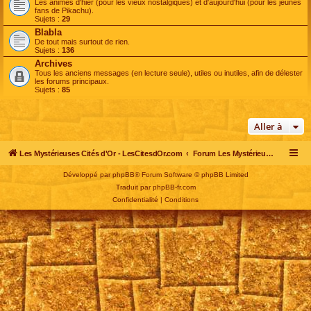
Les animes d'hier (pour les vieux nostalgiques) et d'aujourd'hui (pour les jeunes
fans de Pikachu).
Sujets :
29
Blabla
De tout mais surtout de rien.
Sujets :
136
Archives
Tous les anciens messages (en lecture seule), utiles ou inutiles, afin de délester
les forums principaux.
Sujets :
85
Aller à
Les Mystérieuses Cités d'Or - LesCitesdOr.com
Forum Les Mystérieuses Cités d'Or
Développé par
phpBB
® Forum Software © phpBB Limited
Traduit par
phpBB-fr.com
Confidentialité
|
Conditions