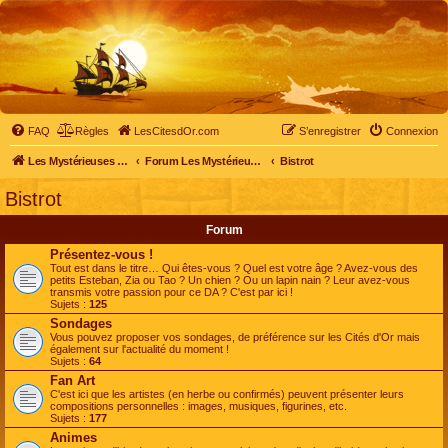
FAQ
Règles
LesCitesdOr.com
S’enregistrer
Connexion
Les Mystérieuses Cités d'Or - LesCitesdOr.com
Forum Les Mystérieuses Cités d'Or
Bistrot
Bistrot
Forum
Présentez-vous !
Tout est dans le titre… Qui êtes-vous ? Quel est votre âge ? Avez-vous des
petits Esteban, Zia ou Tao ? Un chien ? Ou un lapin nain ? Leur avez-vous
transmis votre passion pour ce DA ? C'est par ici !
Sujets :
125
Sondages
Vous pouvez proposer vos sondages, de préférence sur les Cités d'Or mais
également sur l'actualité du moment !
Sujets :
64
Fan Art
C'est ici que les artistes (en herbe ou confirmés) peuvent présenter leurs
compositions personnelles : images, musiques, figurines, etc.
Sujets :
177
Animes