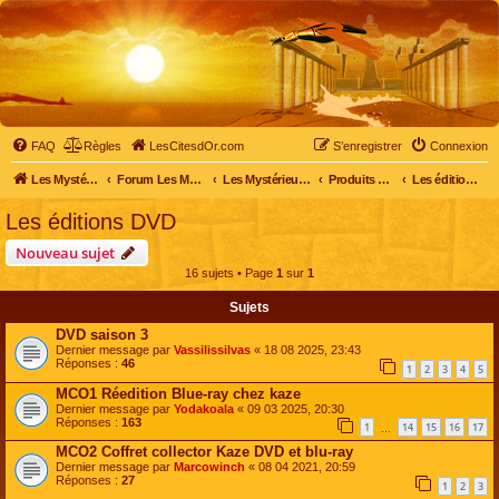
FAQ
Règles
LesCitesdOr.com
S’enregistrer
Connexion
Les Mystérieuses Cités d'Or - LesCitesdOr.com
Forum Les Mystérieuses Cités d'Or
Les Mystérieuses Cités d'Or
Produits dérivés
Les éditions DVD
Les éditions DVD
Nouveau sujet
16 sujets • Page
1
sur
1
Sujets
DVD saison 3
Dernier message par
Vassilissilvas
«
18 08 2025, 23:43
Réponses :
46
1
2
3
4
5
MCO1 Réedition Blue-ray chez kaze
Dernier message par
Yodakoala
«
09 03 2025, 20:30
Réponses :
163
1
14
15
16
17
…
MCO2 Coffret collector Kaze DVD et blu-ray
Dernier message par
Marcowinch
«
08 04 2021, 20:59
Réponses :
27
1
2
3