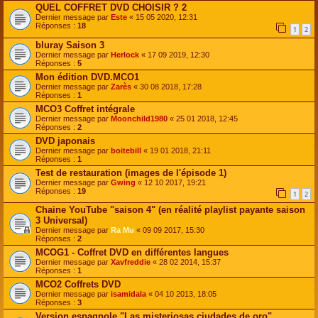
QUEL COFFRET DVD CHOISIR ? 2
Dernier message par
Este
«
15 05 2020, 12:31
Réponses :
18
1
2
bluray Saison 3
Dernier message par
Herlock
«
17 09 2019, 12:30
Réponses :
5
Mon édition DVD.MCO1
Dernier message par
Zarès
«
30 08 2018, 17:28
Réponses :
1
MCO3 Coffret intégrale
Dernier message par
Moonchild1980
«
25 01 2018, 12:45
Réponses :
2
DVD japonais
Dernier message par
boitebill
«
19 01 2018, 21:11
Réponses :
1
Test de restauration (images de l'épisode 1)
Dernier message par
Gwing
«
12 10 2017, 19:21
Réponses :
19
1
2
Chaine YouTube "saison 4" (en réalité playlist payante saison
3 Universal)
Dernier message par
Ra Mu
«
09 09 2017, 15:30
Réponses :
2
MCOG1 - Coffret DVD en différentes langues
Dernier message par
Xavfreddie
«
28 02 2014, 15:37
Réponses :
1
MCO2 Coffrets DVD
Dernier message par
isamidala
«
04 10 2013, 18:05
Réponses :
3
Version espagnole "Las misteriosas ciudades de oro"