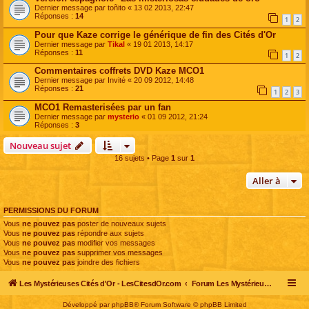
Dernier message par
toñito
«
13 02 2013, 22:47
Réponses :
14
1
2
Pour que Kaze corrige le générique de fin des Cités d'Or
Dernier message par
Tikal
«
19 01 2013, 14:17
Réponses :
11
1
2
Commentaires coffrets DVD Kaze MCO1
Dernier message par
Invité
«
20 09 2012, 14:48
Réponses :
21
1
2
3
MCO1 Remasterisées par un fan
Dernier message par
mysterio
«
01 09 2012, 21:24
Réponses :
3
Nouveau sujet
16 sujets • Page
1
sur
1
Aller à
PERMISSIONS DU FORUM
Vous
ne pouvez pas
poster de nouveaux sujets
Vous
ne pouvez pas
répondre aux sujets
Vous
ne pouvez pas
modifier vos messages
Vous
ne pouvez pas
supprimer vos messages
Vous
ne pouvez pas
joindre des fichiers
Les Mystérieuses Cités d'Or - LesCitesdOr.com
Forum Les Mystérieuses Cités d'Or
Développé par
phpBB
® Forum Software © phpBB Limited