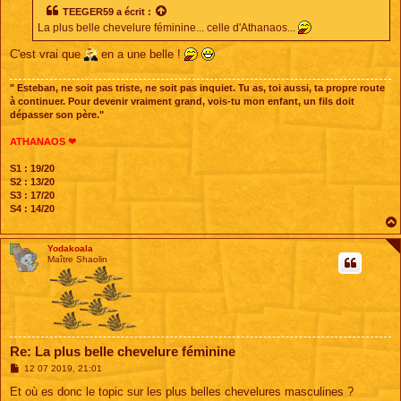
s
TEEGER59
a écrit :
a
La plus belle chevelure féminine... celle d'Athanaos...
g
e
C'est vrai que
en a une belle !
" Esteban, ne soit pas triste, ne soit pas inquiet. Tu as, toi aussi, ta propre route
à continuer. Pour devenir vraiment grand, vois-tu mon enfant, un fils doit
dépasser son père."
ATHANAOS ❤
S1 : 19/20
S2 : 13/20
S3 : 17/20
S4 : 14/20
Yodakoala
Maître Shaolin
Re: La plus belle chevelure féminine
M
12 07 2019, 21:01
e
s
Et où es donc le topic sur les plus belles chevelures masculines ?
s