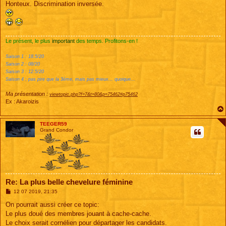
Honteux. Discrimination inversée.
a
g
e
Le présent, le plus
important
des temps. Profitons-en !
Saison 1 : 18.5/20
Saison 2 : 08/20
Saison 3 : 12.5/20
Saison 4 : pas pire que la 3ème, mais pas mieux... quoique...
Ma présentation :
viewtopic.php?f=7&t=80&p=75462#p75462
Ex : Akaroizis
TEEGER59
Grand Condor
Re: La plus belle chevelure féminine
M
12 07 2019, 21:35
e
s
On pourrait aussi créer ce topic:
s
Le plus doué des membres jouant à cache-cache.
a
g
Le choix serait cornélien pour départager les candidats.