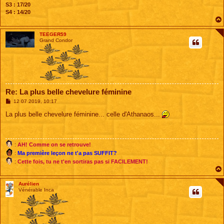
S3 : 17/20
S4 : 14/20
TEEGER59
Grand Condor
Re: La plus belle chevelure féminine
M
12 07 2019, 10:17
e
s
La plus belle chevelure féminine... celle d'Athanaos...
s
a
g
e
:
AH! Comme on se retrouve!
:
Ma première leçon ne t'a pas SUFFIT?
:
Cette fois, tu ne t'en sortiras pas si FACILEMENT!
Aurélien
Vénérable Inca