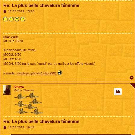
Re: La plus belle chevelure féminine
M
12 07 2019, 13:10
e
s
s
a
g
e
note serie:
MCO1: 18/20
Trahison/Insulte totale:
MCO2: 9/20
MCO3: 4/20
MCO4: 3/20 (et je suis "gentil" par ce qu'il y a les effets visuels)
Fanarts:
viewtopic.php?f=14&t=2301
Amaya
Maître Shaolin
Re: La plus belle chevelure féminine
M
12 07 2019, 19:47
e
s