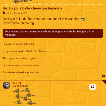
Re: La plus belle chevelure féminine
M
12 07 2019, 12:00
e
s
Quoi que celle de Tao n'est pas mal non plus à vrai dire !
s
Rhistozoma_pulmo.jpg
a
g
e
Vous n’avez pas les permissions nécessaires pour voir les fichiers joints à ce
message.
Les Mystérieuses Cités d'or
Die geheimnisvollen Städte des Goldes
The mysterious cities of gold
Las misteriosas ciudades de oro
As cidades misteriosas de ouro
Seb_RF
Maître Shaolin