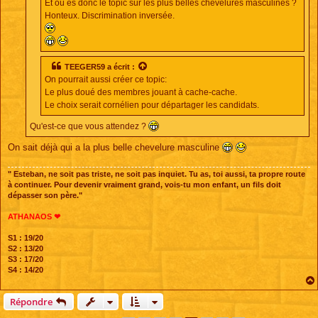
Et où es donc le topic sur les plus belles chevelures masculines ?
Honteux. Discrimination inversée.
TEEGER59
a écrit :
On pourrait aussi créer ce topic:
Le plus doué des membres jouant à cache-cache.
Le choix serait cornélien pour départager les candidats.
Qu'est-ce que vous attendez ?
On sait déjà qui a la plus belle chevelure masculine
" Esteban, ne soit pas triste, ne soit pas inquiet. Tu as, toi aussi, ta propre route
à continuer. Pour devenir vraiment grand, vois-tu mon enfant, un fils doit
dépasser son père."
ATHANAOS ❤
S1 : 19/20
S2 : 13/20
S3 : 17/20
S4 : 14/20
Répondre