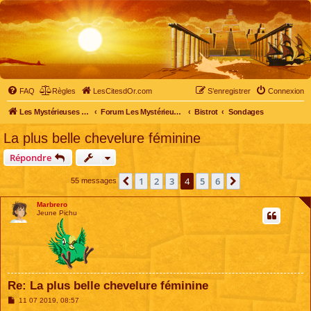
FAQ
Règles
LesCitesdOr.com
S’enregistrer
Connexion
Les Mystérieuses Cités d'Or - LesCitesdOr.com
Forum Les Mystérieuses Cités d'Or
Bistrot
Sondages
La plus belle chevelure féminine
Répondre
1
2
3
4
5
6
Précédente
Suivante
55 messages
Marbrero
Jeune Pichu
Re: La plus belle chevelure féminine
M
11 07 2019, 08:57
e