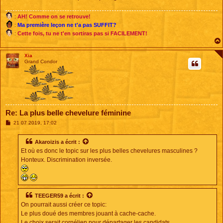
e
:
AH! Comme on se retrouve!
:
Ma première leçon ne t'a pas SUFFIT?
:
Cette fois, tu ne t'en sortiras pas si FACILEMENT!
Xia
Grand Condor
Re: La plus belle chevelure féminine
M
21 07 2019, 17:02
e
s
s
Akaroizis
a écrit :
a
Et où es donc le topic sur les plus belles chevelures masculines ?
g
e
Honteux. Discrimination inversée.
TEEGER59
a écrit :
On pourrait aussi créer ce topic:
Le plus doué des membres jouant à cache-cache.
Le choix serait cornélien pour départager les candidats.