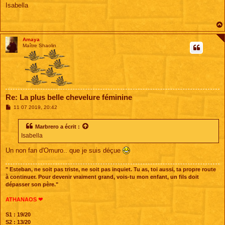
s
Isabella
s
a
g
e
Amaya
Maître Shaolin
Re: La plus belle chevelure féminine
M
11 07 2019, 20:42
e
s
s
Marbrero
a écrit :
a
Isabella
g
e
Un non fan d'Omuro.. que je suis déçue
" Esteban, ne soit pas triste, ne soit pas inquiet. Tu as, toi aussi, ta propre route
à continuer. Pour devenir vraiment grand, vois-tu mon enfant, un fils doit
dépasser son père."
ATHANAOS ❤
S1 : 19/20
S2 : 13/20