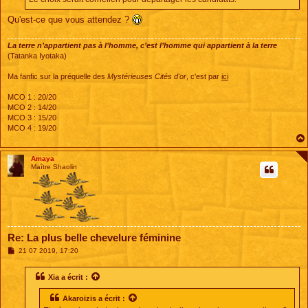
Qu'est-ce que vous attendez ?
La terre n’appartient pas à l’homme, c’est l’homme qui appartient à la terre
(Tatanka Iyotaka)
Ma fanfic sur la préquelle des
Mystérieuses Cités d'or
, c'est par
ici
MCO 1 : 20/20
MCO 2 : 14/20
MCO 3 : 15/20
MCO 4 : 19/20
Amaya
Maître Shaolin
Re: La plus belle chevelure féminine
M
21 07 2019, 17:20
e
s
s
Xia
a écrit :
a
g
Akaroizis
a écrit :
e