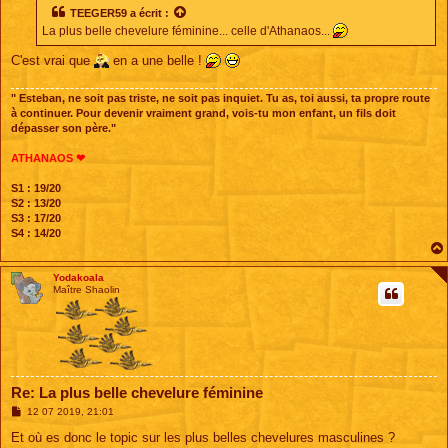
s
TEEGER59
a écrit :
a
La plus belle chevelure féminine... celle d'Athanaos...
g
e
C'est vrai que
en a une belle !
" Esteban, ne soit pas triste, ne soit pas inquiet. Tu as, toi aussi, ta propre route
à continuer. Pour devenir vraiment grand, vois-tu mon enfant, un fils doit
dépasser son père."
ATHANAOS ❤
S1 : 19/20
S2 : 13/20
S3 : 17/20
S4 : 14/20
Yodakoala
Maître Shaolin
Re: La plus belle chevelure féminine
M
12 07 2019, 21:01
e
s
Et où es donc le topic sur les plus belles chevelures masculines ?
s