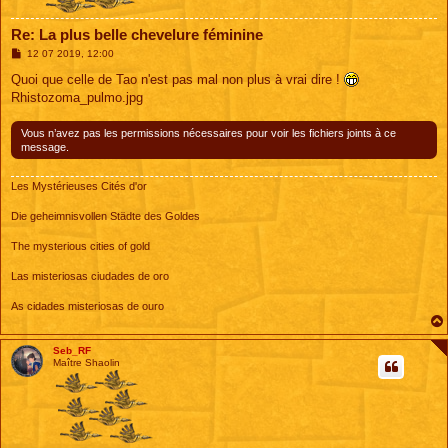
Re: La plus belle chevelure féminine
M
12 07 2019, 12:00
e
s
Quoi que celle de Tao n'est pas mal non plus à vrai dire !
s
Rhistozoma_pulmo.jpg
a
g
e
Vous n’avez pas les permissions nécessaires pour voir les fichiers joints à ce
message.
Les Mystérieuses Cités d'or
Die geheimnisvollen Städte des Goldes
The mysterious cities of gold
Las misteriosas ciudades de oro
As cidades misteriosas de ouro
Seb_RF
Maître Shaolin