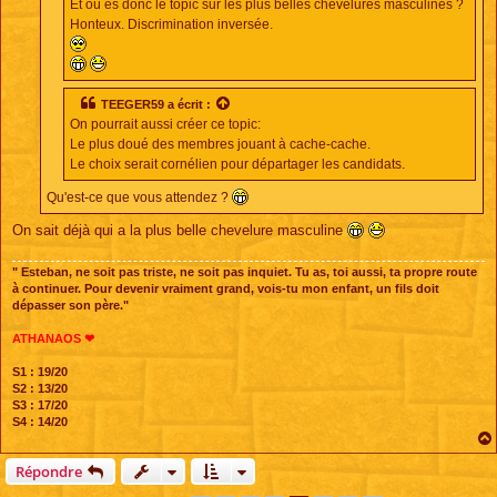
Et où es donc le topic sur les plus belles chevelures masculines ?
Honteux. Discrimination inversée.
TEEGER59
a écrit :
On pourrait aussi créer ce topic:
Le plus doué des membres jouant à cache-cache.
Le choix serait cornélien pour départager les candidats.
Qu'est-ce que vous attendez ?
On sait déjà qui a la plus belle chevelure masculine
" Esteban, ne soit pas triste, ne soit pas inquiet. Tu as, toi aussi, ta propre route
à continuer. Pour devenir vraiment grand, vois-tu mon enfant, un fils doit
dépasser son père."
ATHANAOS ❤
S1 : 19/20
S2 : 13/20
S3 : 17/20
S4 : 14/20
Répondre