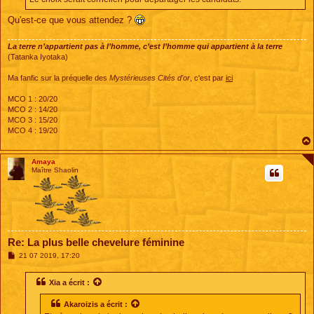
Qu'est-ce que vous attendez ?
La terre n’appartient pas à l’homme, c’est l’homme qui appartient à la terre
(Tatanka Iyotaka)
Ma fanfic sur la préquelle des
Mystérieuses Cités d'or
, c'est par
ici
MCO 1 : 20/20
MCO 2 : 14/20
MCO 3 : 15/20
MCO 4 : 19/20
Amaya
Maître Shaolin
Re: La plus belle chevelure féminine
M
21 07 2019, 17:20
e
s
s
Xia
a écrit :
a
g
Akaroizis
a écrit :
e