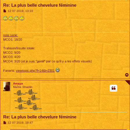
Re: La plus belle chevelure féminine
M
12 07 2019, 13:10
e
s
s
a
g
e
note serie:
MCO1: 18/20
Trahison/Insulte totale:
MCO2: 9/20
MCO3: 4/20
MCO4: 3/20 (et je suis "gentil" par ce qu'il y a les effets visuels)
Fanarts:
viewtopic.php?f=14&t=2301
Amaya
Maître Shaolin
Re: La plus belle chevelure féminine
M
12 07 2019, 19:47
e
s