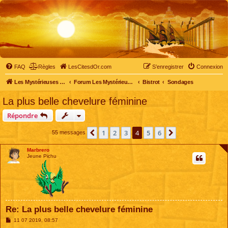
FAQ
Règles
LesCitesdOr.com
S’enregistrer
Connexion
Les Mystérieuses Cités d'Or - LesCitesdOr.com
Forum Les Mystérieuses Cités d'Or
Bistrot
Sondages
La plus belle chevelure féminine
Répondre
1
2
3
4
5
6
Précédente
Suivante
55 messages
Marbrero
Jeune Pichu
Re: La plus belle chevelure féminine
M
11 07 2019, 08:57
e