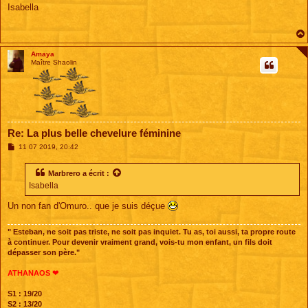
s
Isabella
s
a
g
e
Amaya
Maître Shaolin
Re: La plus belle chevelure féminine
M
11 07 2019, 20:42
e
s
s
Marbrero
a écrit :
a
Isabella
g
e
Un non fan d'Omuro.. que je suis déçue
" Esteban, ne soit pas triste, ne soit pas inquiet. Tu as, toi aussi, ta propre route
à continuer. Pour devenir vraiment grand, vois-tu mon enfant, un fils doit
dépasser son père."
ATHANAOS ❤
S1 : 19/20
S2 : 13/20