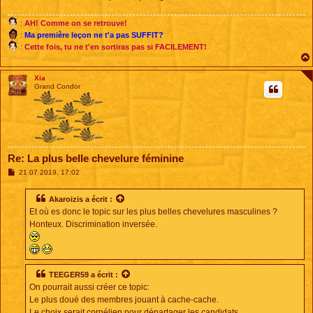
e
:
AH! Comme on se retrouve!
:
Ma première leçon ne t'a pas SUFFIT?
:
Cette fois, tu ne t'en sortiras pas si FACILEMENT!
Xia
Grand Condor
Re: La plus belle chevelure féminine
M
21 07 2019, 17:02
e
s
s
Akaroizis
a écrit :
a
Et où es donc le topic sur les plus belles chevelures masculines ?
g
e
Honteux. Discrimination inversée.
TEEGER59
a écrit :
On pourrait aussi créer ce topic:
Le plus doué des membres jouant à cache-cache.
Le choix serait cornélien pour départager les candidats.