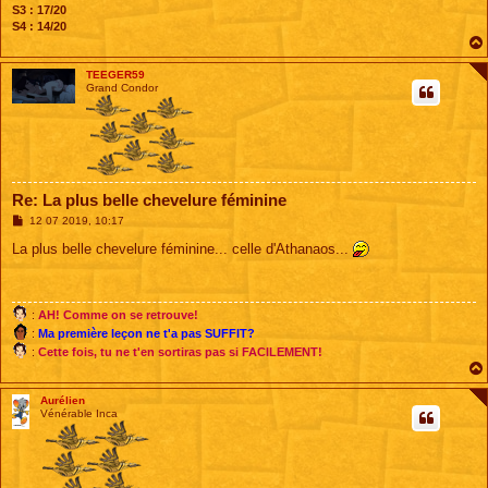
S3 : 17/20
S4 : 14/20
TEEGER59
Grand Condor
Re: La plus belle chevelure féminine
M
12 07 2019, 10:17
e
s
La plus belle chevelure féminine... celle d'Athanaos...
s
a
g
e
:
AH! Comme on se retrouve!
:
Ma première leçon ne t'a pas SUFFIT?
:
Cette fois, tu ne t'en sortiras pas si FACILEMENT!
Aurélien
Vénérable Inca