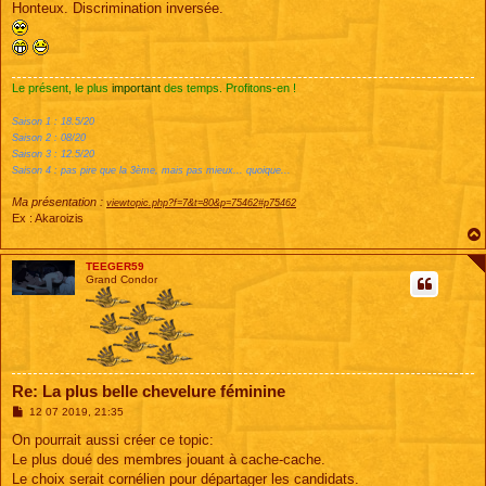
Honteux. Discrimination inversée.
a
g
e
Le présent, le plus
important
des temps. Profitons-en !
Saison 1 : 18.5/20
Saison 2 : 08/20
Saison 3 : 12.5/20
Saison 4 : pas pire que la 3ème, mais pas mieux... quoique...
Ma présentation :
viewtopic.php?f=7&t=80&p=75462#p75462
Ex : Akaroizis
TEEGER59
Grand Condor
Re: La plus belle chevelure féminine
M
12 07 2019, 21:35
e
s
On pourrait aussi créer ce topic:
s
Le plus doué des membres jouant à cache-cache.
a
g
Le choix serait cornélien pour départager les candidats.