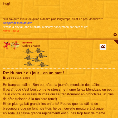
s
Hug!
s
a
g
e
"On savoure mieux ce qu'on a désiré plus longtemps, n'est-ce pas Mendoza?"
Unagikami mon amour
"It was a skyfall, and a rebirth, a bloody honeymoon, for both of us"
Yokai Circus
nonoko
Maître Shaolin
Re: Humeur du jour... en un mot !
M
21 01 2015, 13:16
e
s
En français: câlin...Ben oui, c'est la journée mondiale des câlins.
s
Il paraît que c'est bon contre le stress, le rhume (allez Mendoza, un petit
a
g
câlin contre les vilains rhumes qui se transforment en bronchites, et plus
e
de côte froissée à la moindre toux!)
Et en plus ça fait grandir les enfants! Pourvu que les câlins de
bisounours que se font nos trois héros nouvelle mouture à chaque
épisode les fasse grandir rapidement! enfin, pas trop tout de même...