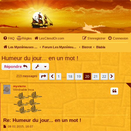
FAQ
Règles
LesCitesdOr.com
S’enregistrer
Connexion
Les Mystérieuses Cités d'Or - LesCitesdOr.com
Forum Les Mystérieuses Cités d'Or
Bistrot
Blabla
Humeur du jour... en un mot !
Répondre
Page
20
sur
22
1
18
19
20
21
22
Précédente
Suivant
213 messages
…
mysterio
Vénérable Inca
Re: Humeur du jour... en un mot !
M
08 01 2015, 16:07
e