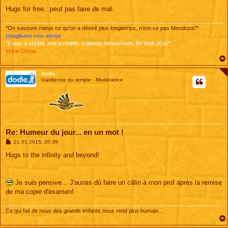
Hugs for free...peut pas faire de mal.
"On savoure mieux ce qu'on a désiré plus longtemps, n'est-ce pas Mendoza?"
Unagikami mon amour
"It was a skyfall, and a rebirth, a bloody honeymoon, for both of us"
Yokai Circus
Dodie
Gardienne du temple - Modératrice
Re: Humeur du jour... en un mot !
M
21 01 2015, 20:39
e
s
Hugs to the infinity and beyond!
s
a
g
e
Je suis pensive... J'aurais dû faire un câlin à mon prof après la remise
de ma copie d'examen!
Ce qui fait de nous des grands enfants nous rend plus humain...