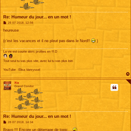
Re: Humeur du jour... en un mot !
M
26 07 2018, 12:56
e
s
heureuse
s
a
g
(c'est les vacances et il ne pleut pas dans le Nord!!
)
e
La vie est courte alors profites en !!!:D
Tout seul tu vas plus vite, avec lui tu vas plus loin
YouTube : Elisa Vanryssel
Xia
Grand Condor
Re: Humeur du jour... en un mot !
M
26 07 2018, 14:34
e
s
Bravo !!! Encore un déterrage de topic…