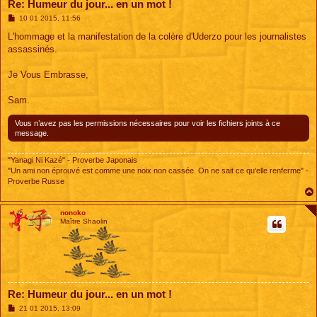
Re: Humeur du jour... en un mot !
M
10 01 2015, 11:56
e
s
L'hommage et la manifestation de la colère d'Uderzo pour les journalistes
s
assassinés.
a
g
e
Je Vous Embrasse,
Sam.
Vous n’avez pas les permissions nécessaires pour voir les fichiers joints à ce
message.
"Yanagi Ni Kazé" - Proverbe Japonais
"Un ami non éprouvé est comme une noix non cassée. On ne sait ce qu'elle renferme" -
Proverbe Russe
nonoko
Maître Shaolin
Re: Humeur du jour... en un mot !
M
21 01 2015, 13:09
e