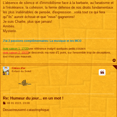
s
L'absence de silence et d'immobilisme face à la barbarie, au fanatisme et
s
à l'intolérance, la cohésion, la ferme défense de nos droits fondamentaux
a
g
les plus inaliénables de pensée, d'expression...voilà tout ce qui fera
e
qu'"ils" auront échoué et que "nous" gagnerons!
Je suis Charlie, plus que jamais!
Amitiés.
Mysterio.
J'ai 2 passions complémentaires: La musique et les MCO
note saison 1: 17/20
une référence malgré quelques petits couacs
note saison 2: 10/20
je descends ma note d'1 point, sur l'ensemble trop de déceptions,
tout n'est pas mauvais.
Citées d'or
Enfant du Soleil
Re: Humeur du jour... en un mot !
M
08 01 2015, 23:08
e
s
Desastreusemt-catastrophique
s
a