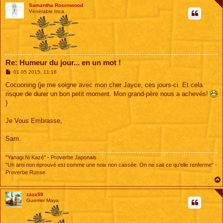
Samantha Rosenwood
Vénérable Inca
Re: Humeur du jour... en un mot !
M
01 05 2015, 11:16
e
s
Cocooning (je me soigne avec mon cher Jayce, ces jours-ci. Et cela
s
risque de durer un bon petit moment. Mon grand-père nous a achevés!
a
g
)
e
Je Vous Embrasse,
Sam.
"Yanagi Ni Kazé" - Proverbe Japonais
"Un ami non éprouvé est comme une noix non cassée. On ne sait ce qu'elle renferme" -
Proverbe Russe
zaza59
Guerrier Maya