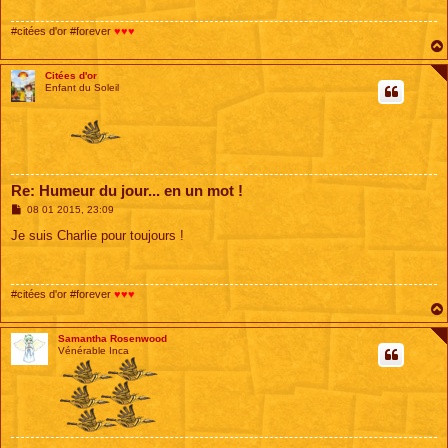
g
e
#citées d'or #forever
♥♥♥
Citées d'or
Enfant du Soleil
Re: Humeur du jour... en un mot !
M
08 01 2015, 23:09
e
s
Je suis Charlie pour toujours !
s
a
g
e
#citées d'or #forever
♥♥♥
Samantha Rosenwood
Vénérable Inca