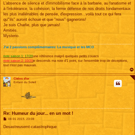
s
L'absence de silence et d'immobilisme face à la barbarie, au fanatisme et
s
à l'intolérance, la cohésion, la ferme défense de nos droits fondamentaux
a
g
les plus inaliénables de pensée, d'expression...voilà tout ce qui fera
e
qu'"ils" auront échoué et que "nous" gagnerons!
Je suis Charlie, plus que jamais!
Amitiés.
Mysterio.
J'ai 2 passions complémentaires: La musique et les MCO
note saison 1: 17/20
une référence malgré quelques petits couacs
note saison 2: 10/20
je descends ma note d'1 point, sur l'ensemble trop de déceptions,
tout n'est pas mauvais.
Citées d'or
Enfant du Soleil
Re: Humeur du jour... en un mot !
M
08 01 2015, 23:08
e
s
Desastreusemt-catastrophique
s
a