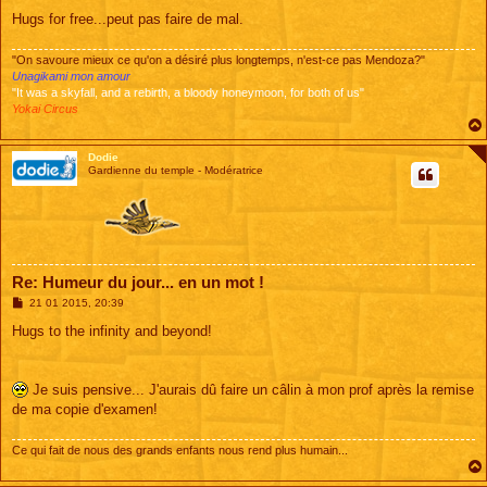
Hugs for free...peut pas faire de mal.
"On savoure mieux ce qu'on a désiré plus longtemps, n'est-ce pas Mendoza?"
Unagikami mon amour
"It was a skyfall, and a rebirth, a bloody honeymoon, for both of us"
Yokai Circus
Dodie
Gardienne du temple - Modératrice
Re: Humeur du jour... en un mot !
M
21 01 2015, 20:39
e
s
Hugs to the infinity and beyond!
s
a
g
e
Je suis pensive... J'aurais dû faire un câlin à mon prof après la remise
de ma copie d'examen!
Ce qui fait de nous des grands enfants nous rend plus humain...