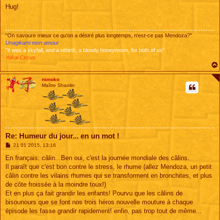
s
Hug!
s
a
g
e
"On savoure mieux ce qu'on a désiré plus longtemps, n'est-ce pas Mendoza?"
Unagikami mon amour
"It was a skyfall, and a rebirth, a bloody honeymoon, for both of us"
Yokai Circus
nonoko
Maître Shaolin
Re: Humeur du jour... en un mot !
M
21 01 2015, 13:16
e
s
En français: câlin...Ben oui, c'est la journée mondiale des câlins.
s
Il paraît que c'est bon contre le stress, le rhume (allez Mendoza, un petit
a
g
câlin contre les vilains rhumes qui se transforment en bronchites, et plus
e
de côte froissée à la moindre toux!)
Et en plus ça fait grandir les enfants! Pourvu que les câlins de
bisounours que se font nos trois héros nouvelle mouture à chaque
épisode les fasse grandir rapidement! enfin, pas trop tout de même...