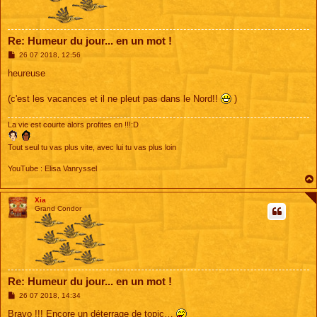
Re: Humeur du jour... en un mot !
M
26 07 2018, 12:56
e
s
heureuse
s
a
g
(c'est les vacances et il ne pleut pas dans le Nord!!
)
e
La vie est courte alors profites en !!!:D
Tout seul tu vas plus vite, avec lui tu vas plus loin
YouTube : Elisa Vanryssel
Xia
Grand Condor
Re: Humeur du jour... en un mot !
M
26 07 2018, 14:34
e
s
Bravo !!! Encore un déterrage de topic…