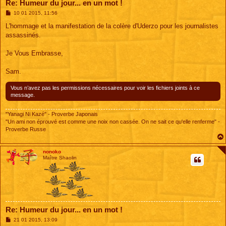
Re: Humeur du jour... en un mot !
M
10 01 2015, 11:56
e
s
L'hommage et la manifestation de la colère d'Uderzo pour les journalistes
s
assassinés.
a
g
e
Je Vous Embrasse,
Sam.
Vous n’avez pas les permissions nécessaires pour voir les fichiers joints à ce
message.
"Yanagi Ni Kazé" - Proverbe Japonais
"Un ami non éprouvé est comme une noix non cassée. On ne sait ce qu'elle renferme" -
Proverbe Russe
nonoko
Maître Shaolin
Re: Humeur du jour... en un mot !
M
21 01 2015, 13:09
e