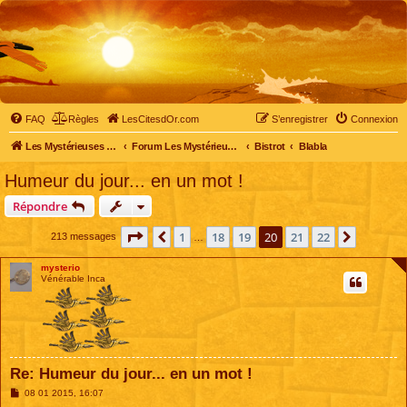
FAQ
Règles
LesCitesdOr.com
S’enregistrer
Connexion
Les Mystérieuses Cités d'Or - LesCitesdOr.com
Forum Les Mystérieuses Cités d'Or
Bistrot
Blabla
Humeur du jour... en un mot !
Répondre
Page
20
sur
22
1
18
19
20
21
22
Précédente
Suivant
213 messages
…
mysterio
Vénérable Inca
Re: Humeur du jour... en un mot !
M
08 01 2015, 16:07
e