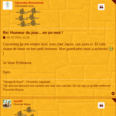
Samantha Rosenwood
Vénérable Inca
Re: Humeur du jour... en un mot !
M
01 05 2015, 11:16
e
s
Cocooning (je me soigne avec mon cher Jayce, ces jours-ci. Et cela
s
risque de durer un bon petit moment. Mon grand-père nous a achevés!
a
g
)
e
Je Vous Embrasse,
Sam.
"Yanagi Ni Kazé" - Proverbe Japonais
"Un ami non éprouvé est comme une noix non cassée. On ne sait ce qu'elle renferme" -
Proverbe Russe
zaza59
Guerrier Maya