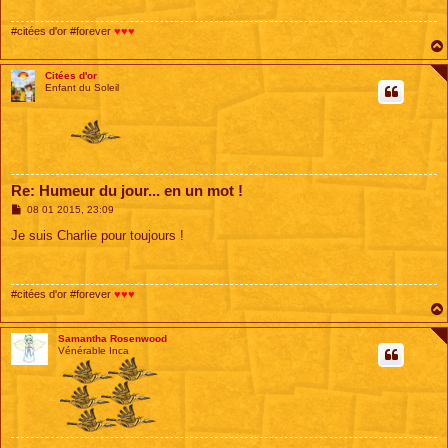
g
e
#citées d'or #forever
♥♥♥
Citées d'or
Enfant du Soleil
Re: Humeur du jour... en un mot !
M
08 01 2015, 23:09
e
s
Je suis Charlie pour toujours !
s
a
g
e
#citées d'or #forever
♥♥♥
Samantha Rosenwood
Vénérable Inca