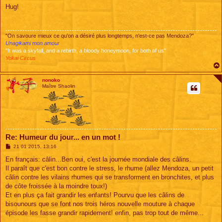
s
Hug!
s
a
g
e
"On savoure mieux ce qu'on a désiré plus longtemps, n'est-ce pas Mendoza?"
Unagikami mon amour
"It was a skyfall, and a rebirth, a bloody honeymoon, for both of us"
Yokai Circus
nonoko
Maître Shaolin
Re: Humeur du jour... en un mot !
M
21 01 2015, 13:16
e
s
En français: câlin...Ben oui, c'est la journée mondiale des câlins.
s
Il paraît que c'est bon contre le stress, le rhume (allez Mendoza, un petit
a
g
câlin contre les vilains rhumes qui se transforment en bronchites, et plus
e
de côte froissée à la moindre toux!)
Et en plus ça fait grandir les enfants! Pourvu que les câlins de
bisounours que se font nos trois héros nouvelle mouture à chaque
épisode les fasse grandir rapidement! enfin, pas trop tout de même...