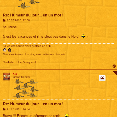
Re: Humeur du jour... en un mot !
M
26 07 2018, 12:56
e
s
heureuse
s
a
g
(c'est les vacances et il ne pleut pas dans le Nord!!
)
e
La vie est courte alors profites en !!!:D
Tout seul tu vas plus vite, avec lui tu vas plus loin
YouTube : Elisa Vanryssel
Xia
Grand Condor
Re: Humeur du jour... en un mot !
M
26 07 2018, 14:34
e
s
Bravo !!! Encore un déterrage de topic…