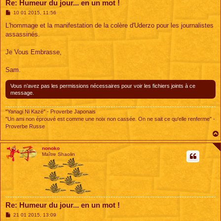
Re: Humeur du jour... en un mot !
M
10 01 2015, 11:56
e
s
L'hommage et la manifestation de la colère d'Uderzo pour les journalistes
s
assassinés.
a
g
e
Je Vous Embrasse,
Sam.
Vous n’avez pas les permissions nécessaires pour voir les fichiers joints à ce
message.
"Yanagi Ni Kazé" - Proverbe Japonais
"Un ami non éprouvé est comme une noix non cassée. On ne sait ce qu'elle renferme" -
Proverbe Russe
nonoko
Maître Shaolin
Re: Humeur du jour... en un mot !
M
21 01 2015, 13:09
e