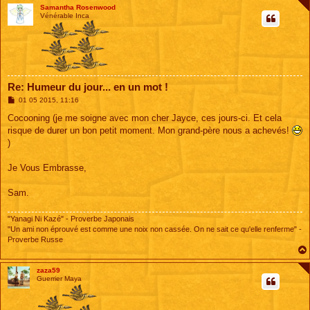
Samantha Rosenwood
Vénérable Inca
Re: Humeur du jour... en un mot !
M
01 05 2015, 11:16
e
s
Cocooning (je me soigne avec mon cher Jayce, ces jours-ci. Et cela
s
risque de durer un bon petit moment. Mon grand-père nous a achevés!
a
g
)
e
Je Vous Embrasse,
Sam.
"Yanagi Ni Kazé" - Proverbe Japonais
"Un ami non éprouvé est comme une noix non cassée. On ne sait ce qu'elle renferme" -
Proverbe Russe
zaza59
Guerrier Maya