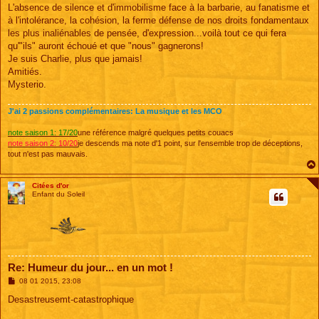
s
L'absence de silence et d'immobilisme face à la barbarie, au fanatisme et
s
à l'intolérance, la cohésion, la ferme défense de nos droits fondamentaux
a
g
les plus inaliénables de pensée, d'expression...voilà tout ce qui fera
e
qu'"ils" auront échoué et que "nous" gagnerons!
Je suis Charlie, plus que jamais!
Amitiés.
Mysterio.
J'ai 2 passions complémentaires: La musique et les MCO
note saison 1: 17/20
une référence malgré quelques petits couacs
note saison 2: 10/20
je descends ma note d'1 point, sur l'ensemble trop de déceptions,
tout n'est pas mauvais.
Citées d'or
Enfant du Soleil
Re: Humeur du jour... en un mot !
M
08 01 2015, 23:08
e
s
Desastreusemt-catastrophique
s
a