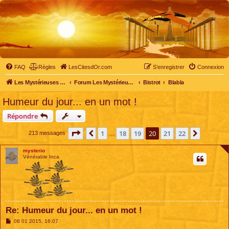
FAQ
Règles
LesCitesdOr.com
S’enregistrer
Connexion
Les Mystérieuses Cités d'Or - LesCitesdOr.com
Forum Les Mystérieuses Cités d'Or
Bistrot
Blabla
Humeur du jour... en un mot !
Répondre
Page
20
sur
22
1
18
19
20
21
22
Précédente
Suivant
213 messages
…
mysterio
Vénérable Inca
Re: Humeur du jour... en un mot !
M
08 01 2015, 16:07
e