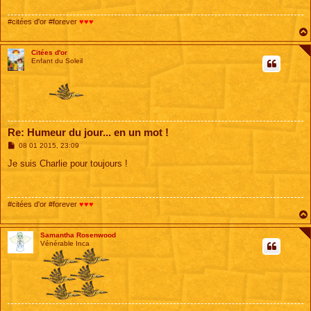
g
e
#citées d'or #forever
♥♥♥
Citées d'or
Enfant du Soleil
Re: Humeur du jour... en un mot !
M
08 01 2015, 23:09
e
s
Je suis Charlie pour toujours !
s
a
g
e
#citées d'or #forever
♥♥♥
Samantha Rosenwood
Vénérable Inca