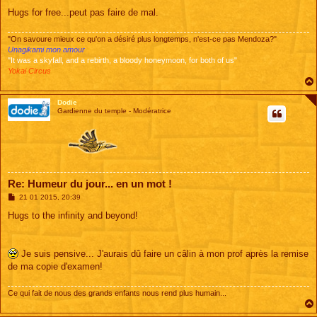
Hugs for free...peut pas faire de mal.
"On savoure mieux ce qu'on a désiré plus longtemps, n'est-ce pas Mendoza?"
Unagikami mon amour
"It was a skyfall, and a rebirth, a bloody honeymoon, for both of us"
Yokai Circus
Dodie
Gardienne du temple - Modératrice
Re: Humeur du jour... en un mot !
M
21 01 2015, 20:39
e
s
Hugs to the infinity and beyond!
s
a
g
e
Je suis pensive... J'aurais dû faire un câlin à mon prof après la remise
de ma copie d'examen!
Ce qui fait de nous des grands enfants nous rend plus humain...