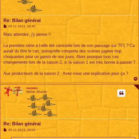
Re: Bilan général
M
05 11 2013, 18:40
e
s
Mais attendez, j'y pense !!
s
a
g
La première série a t-elle été censurée lors de son passage sur TF1 ? Ca
e
aurait du être le cas, puisqu'elle comporte des scènes jugées trop
choquantes pour un gamin de nos jours. Alors pourquoi tous ces
changements lors de la saison 2, si la saison 1 est très bonne à passer ?
Aux producteurs de la saison 2 : Avez-vous une explication pour ça ?
nonoko
Maître Shaolin
Re: Bilan général
M
05 11 2013, 20:02
e
s