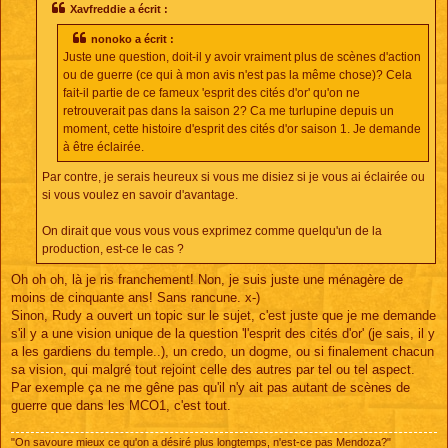
s
Xavfreddie a écrit :
a
g
nonoko a écrit :
e
Juste une question, doit-il y avoir vraiment plus de scènes d'action
ou de guerre (ce qui à mon avis n'est pas la même chose)? Cela
fait-il partie de ce fameux 'esprit des cités d'or' qu'on ne
retrouverait pas dans la saison 2? Ca me turlupine depuis un
moment, cette histoire d'esprit des cités d'or saison 1. Je demande
à être éclairée.
Par contre, je serais heureux si vous me disiez si je vous ai éclairée ou
si vous voulez en savoir d'avantage.
On dirait que vous vous vous exprimez comme quelqu'un de la
production, est-ce le cas ?
Oh oh oh, là je ris franchement! Non, je suis juste une ménagère de
moins de cinquante ans! Sans rancune. x-)
Sinon, Rudy a ouvert un topic sur le sujet, c'est juste que je me demande
s'il y a une vision unique de la question 'l'esprit des cités d'or' (je sais, il y
a les gardiens du temple..), un credo, un dogme, ou si finalement chacun
sa vision, qui malgré tout rejoint celle des autres par tel ou tel aspect.
Par exemple ça ne me gêne pas qu'il n'y ait pas autant de scènes de
guerre que dans les MCO1, c'est tout.
"On savoure mieux ce qu'on a désiré plus longtemps, n'est-ce pas Mendoza?"