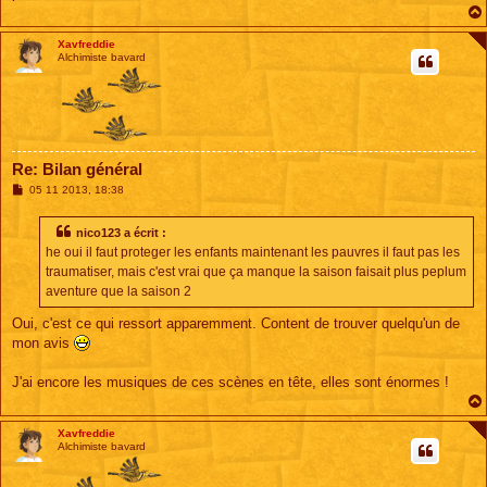
Xavfreddie
Alchimiste bavard
Re: Bilan général
M
05 11 2013, 18:38
e
s
s
nico123 a écrit :
a
he oui il faut proteger les enfants maintenant les pauvres il faut pas les
g
e
traumatiser, mais c'est vrai que ça manque la saison faisait plus peplum
aventure que la saison 2
Oui, c'est ce qui ressort apparemment. Content de trouver quelqu'un de
mon avis
J'ai encore les musiques de ces scènes en tête, elles sont énormes !
Xavfreddie
Alchimiste bavard