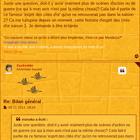
s
Juste une question, doit-il y avoir vraiment plus de scènes d'action ou de
s
guerre (ce qui à mon avis n'est pas la même chose)? Cela fait-il partie de
a
g
ce fameux 'esprit des cités d'or' qu'on ne retrouverait pas dans la saison
e
2? Ca me turlupine depuis un moment, cette histoire d'esprit des cités
d'or saison 1. Je demande à être éclairée.
"On savoure mieux ce qu'on a désiré plus longtemps, n'est-ce pas Mendoza?"
Unagikami mon amour
"It was a skyfall, and a rebirth, a bloody honeymoon, for both of us"
Yokai Circus
Xavfreddie
Alchimiste bavard
Re: Bilan général
M
05 11 2013, 18:26
e
s
s
nonoko a écrit :
a
Juste une question, doit-il y avoir vraiment plus de scènes d'action ou
g
e
de guerre (ce qui à mon avis n'est pas la même chose)? Cela fait-il
partie de ce fameux 'esprit des cités d'or' qu'on ne retrouverait pas dans