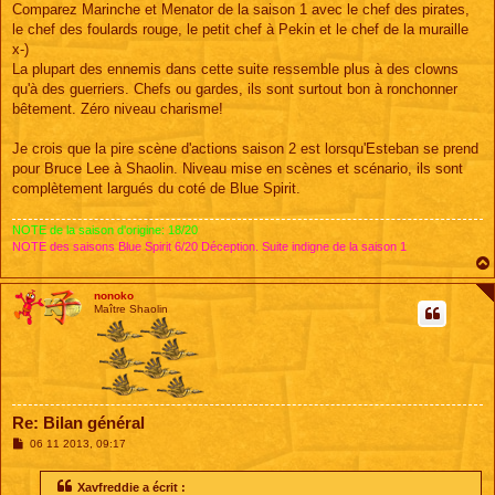
Comparez Marinche et Menator de la saison 1 avec le chef des pirates,
le chef des foulards rouge, le petit chef à Pekin et le chef de la muraille
x-)
La plupart des ennemis dans cette suite ressemble plus à des clowns
qu'à des guerriers. Chefs ou gardes, ils sont surtout bon à ronchonner
bêtement. Zéro niveau charisme!
Je crois que la pire scène d'actions saison 2 est lorsqu'Esteban se prend
pour Bruce Lee à Shaolin. Niveau mise en scènes et scénario, ils sont
complètement largués du coté de Blue Spirit.
NOTE de la saison d'origine: 18/20
NOTE des saisons Blue Spirit 6/20 Déception. Suite indigne de la saison 1
nonoko
Maître Shaolin
Re: Bilan général
M
06 11 2013, 09:17
e
s
s
Xavfreddie a écrit :