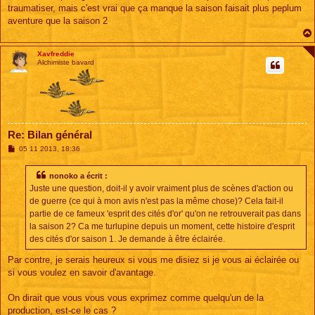
s
traumatiser, mais c'est vrai que ça manque la saison faisait plus peplum
a
g
aventure que la saison 2
e
Xavfreddie
Alchimiste bavard
Re: Bilan général
M
05 11 2013, 18:36
e
s
s
nonoko a écrit :
a
Juste une question, doit-il y avoir vraiment plus de scènes d'action ou
g
e
de guerre (ce qui à mon avis n'est pas la même chose)? Cela fait-il
partie de ce fameux 'esprit des cités d'or' qu'on ne retrouverait pas dans
la saison 2? Ca me turlupine depuis un moment, cette histoire d'esprit
des cités d'or saison 1. Je demande à être éclairée.
Par contre, je serais heureux si vous me disiez si je vous ai éclairée ou
si vous voulez en savoir d'avantage.
On dirait que vous vous vous exprimez comme quelqu'un de la
production, est-ce le cas ?