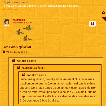
Unagikami mon amour
"It was a skyfall, and a rebirth, a bloody honeymoon, for both of us"
Yokai Circus
Xavfreddie
Alchimiste bavard
Re: Bilan général
M
05 11 2013, 21:01
e
s
s
nonoko a écrit :
a
g
Xavfreddie a écrit :
e
nonoko a écrit :
Juste une question, doit-il y avoir vraiment plus de scènes
d'action ou de guerre (ce qui à mon avis n'est pas la même
chose)? Cela fait-il partie de ce fameux 'esprit des cités d'or'
qu'on ne retrouverait pas dans la saison 2? Ca me turlupine
depuis un moment, cette histoire d'esprit des cités d'or saison
1. Je demande à être éclairée.