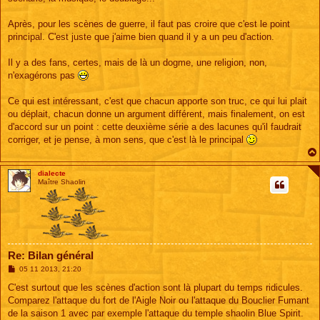
Après, pour les scènes de guerre, il faut pas croire que c'est le point
principal. C'est juste que j'aime bien quand il y a un peu d'action.
Il y a des fans, certes, mais de là un dogme, une religion, non,
n'exagérons pas
Ce qui est intéressant, c'est que chacun apporte son truc, ce qui lui plait
ou déplait, chacun donne un argument différent, mais finalement, on est
d'accord sur un point : cette deuxième série a des lacunes qu'il faudrait
corriger, et je pense, à mon sens, que c'est là le principal
dialecte
Maître Shaolin
Re: Bilan général
M
05 11 2013, 21:20
e
s
C'est surtout que les scènes d'action sont là plupart du temps ridicules.
s
Comparez l'attaque du fort de l'Aigle Noir ou l'attaque du Bouclier Fumant
a
g
de la saison 1 avec par exemple l'attaque du temple shaolin Blue Spirit.
e