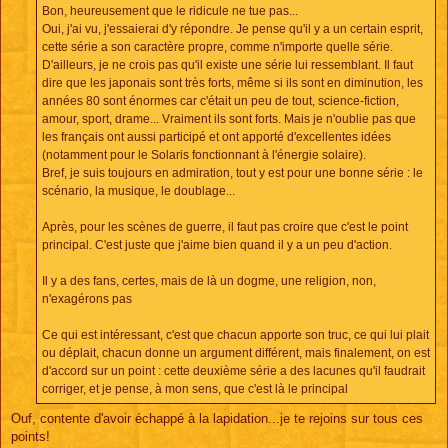
a
Bon, heureusement que le ridicule ne tue pas...
g
e
Oui, j'ai vu, j'essaierai d'y répondre. Je pense qu'il y a un certain esprit,
cette série a son caractère propre, comme n'importe quelle série.
D'ailleurs, je ne crois pas qu'il existe une série lui ressemblant. Il faut
dire que les japonais sont très forts, même si ils sont en diminution, les
années 80 sont énormes car c'était un peu de tout, science-fiction,
amour, sport, drame... Vraiment ils sont forts. Mais je n'oublie pas que
les français ont aussi participé et ont apporté d'excellentes idées
(notamment pour le Solaris fonctionnant à l'énergie solaire).
Bref, je suis toujours en admiration, tout y est pour une bonne série : le
scénario, la musique, le doublage...
Après, pour les scènes de guerre, il faut pas croire que c'est le point
principal. C'est juste que j'aime bien quand il y a un peu d'action.
Il y a des fans, certes, mais de là un dogme, une religion, non,
n'exagérons pas
Ce qui est intéressant, c'est que chacun apporte son truc, ce qui lui plait
ou déplait, chacun donne un argument différent, mais finalement, on est
d'accord sur un point : cette deuxième série a des lacunes qu'il faudrait
corriger, et je pense, à mon sens, que c'est là le principal
Ouf, contente d'avoir échappé à la lapidation...je te rejoins sur tous ces
points!