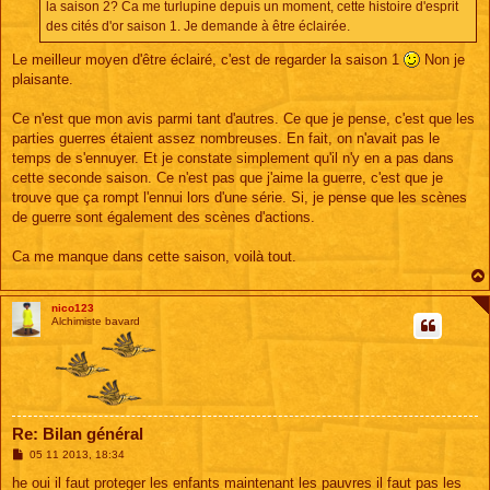
la saison 2? Ca me turlupine depuis un moment, cette histoire d'esprit
des cités d'or saison 1. Je demande à être éclairée.
Le meilleur moyen d'être éclairé, c'est de regarder la saison 1
Non je
plaisante.
Ce n'est que mon avis parmi tant d'autres. Ce que je pense, c'est que les
parties guerres étaient assez nombreuses. En fait, on n'avait pas le
temps de s'ennuyer. Et je constate simplement qu'il n'y en a pas dans
cette seconde saison. Ce n'est pas que j'aime la guerre, c'est que je
trouve que ça rompt l'ennui lors d'une série. Si, je pense que les scènes
de guerre sont également des scènes d'actions.
Ca me manque dans cette saison, voilà tout.
nico123
Alchimiste bavard
Re: Bilan général
M
05 11 2013, 18:34
e
s
he oui il faut proteger les enfants maintenant les pauvres il faut pas les