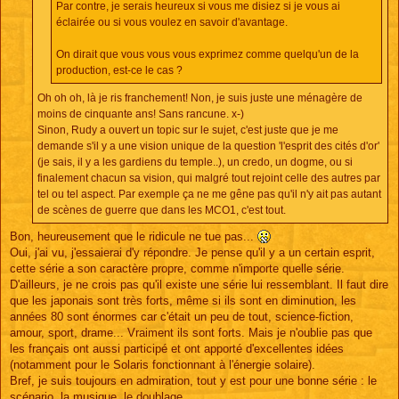
Par contre, je serais heureux si vous me disiez si je vous ai
éclairée ou si vous voulez en savoir d'avantage.
On dirait que vous vous vous exprimez comme quelqu'un de la
production, est-ce le cas ?
Oh oh oh, là je ris franchement! Non, je suis juste une ménagère de
moins de cinquante ans! Sans rancune. x-)
Sinon, Rudy a ouvert un topic sur le sujet, c'est juste que je me
demande s'il y a une vision unique de la question 'l'esprit des cités d'or'
(je sais, il y a les gardiens du temple..), un credo, un dogme, ou si
finalement chacun sa vision, qui malgré tout rejoint celle des autres par
tel ou tel aspect. Par exemple ça ne me gêne pas qu'il n'y ait pas autant
de scènes de guerre que dans les MCO1, c'est tout.
Bon, heureusement que le ridicule ne tue pas...
Oui, j'ai vu, j'essaierai d'y répondre. Je pense qu'il y a un certain esprit,
cette série a son caractère propre, comme n'importe quelle série.
D'ailleurs, je ne crois pas qu'il existe une série lui ressemblant. Il faut dire
que les japonais sont très forts, même si ils sont en diminution, les
années 80 sont énormes car c'était un peu de tout, science-fiction,
amour, sport, drame... Vraiment ils sont forts. Mais je n'oublie pas que
les français ont aussi participé et ont apporté d'excellentes idées
(notamment pour le Solaris fonctionnant à l'énergie solaire).
Bref, je suis toujours en admiration, tout y est pour une bonne série : le
scénario, la musique, le doublage...