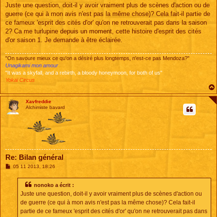
s
Juste une question, doit-il y avoir vraiment plus de scènes d'action ou de
s
guerre (ce qui à mon avis n'est pas la même chose)? Cela fait-il partie de
a
g
ce fameux 'esprit des cités d'or' qu'on ne retrouverait pas dans la saison
e
2? Ca me turlupine depuis un moment, cette histoire d'esprit des cités
d'or saison 1. Je demande à être éclairée.
"On savoure mieux ce qu'on a désiré plus longtemps, n'est-ce pas Mendoza?"
Unagikami mon amour
"It was a skyfall, and a rebirth, a bloody honeymoon, for both of us"
Yokai Circus
Xavfreddie
Alchimiste bavard
Re: Bilan général
M
05 11 2013, 18:26
e
s
s
nonoko a écrit :
a
Juste une question, doit-il y avoir vraiment plus de scènes d'action ou
g
e
de guerre (ce qui à mon avis n'est pas la même chose)? Cela fait-il
partie de ce fameux 'esprit des cités d'or' qu'on ne retrouverait pas dans