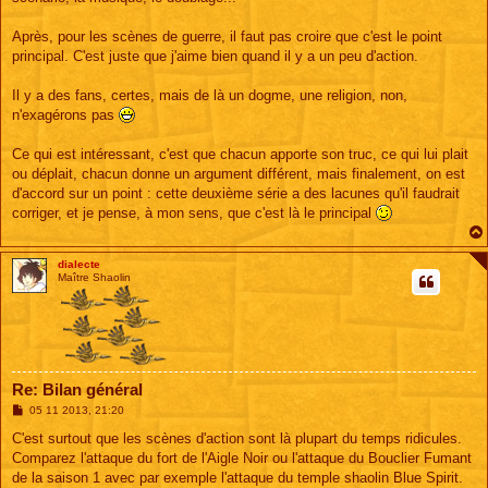
Après, pour les scènes de guerre, il faut pas croire que c'est le point
principal. C'est juste que j'aime bien quand il y a un peu d'action.
Il y a des fans, certes, mais de là un dogme, une religion, non,
n'exagérons pas
Ce qui est intéressant, c'est que chacun apporte son truc, ce qui lui plait
ou déplait, chacun donne un argument différent, mais finalement, on est
d'accord sur un point : cette deuxième série a des lacunes qu'il faudrait
corriger, et je pense, à mon sens, que c'est là le principal
dialecte
Maître Shaolin
Re: Bilan général
M
05 11 2013, 21:20
e
s
C'est surtout que les scènes d'action sont là plupart du temps ridicules.
s
Comparez l'attaque du fort de l'Aigle Noir ou l'attaque du Bouclier Fumant
a
g
de la saison 1 avec par exemple l'attaque du temple shaolin Blue Spirit.
e