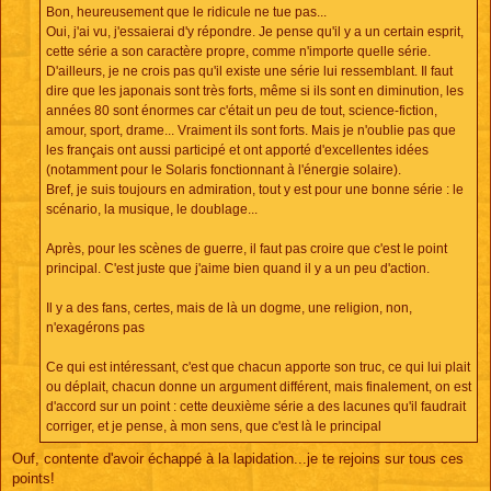
a
Bon, heureusement que le ridicule ne tue pas...
g
e
Oui, j'ai vu, j'essaierai d'y répondre. Je pense qu'il y a un certain esprit,
cette série a son caractère propre, comme n'importe quelle série.
D'ailleurs, je ne crois pas qu'il existe une série lui ressemblant. Il faut
dire que les japonais sont très forts, même si ils sont en diminution, les
années 80 sont énormes car c'était un peu de tout, science-fiction,
amour, sport, drame... Vraiment ils sont forts. Mais je n'oublie pas que
les français ont aussi participé et ont apporté d'excellentes idées
(notamment pour le Solaris fonctionnant à l'énergie solaire).
Bref, je suis toujours en admiration, tout y est pour une bonne série : le
scénario, la musique, le doublage...
Après, pour les scènes de guerre, il faut pas croire que c'est le point
principal. C'est juste que j'aime bien quand il y a un peu d'action.
Il y a des fans, certes, mais de là un dogme, une religion, non,
n'exagérons pas
Ce qui est intéressant, c'est que chacun apporte son truc, ce qui lui plait
ou déplait, chacun donne un argument différent, mais finalement, on est
d'accord sur un point : cette deuxième série a des lacunes qu'il faudrait
corriger, et je pense, à mon sens, que c'est là le principal
Ouf, contente d'avoir échappé à la lapidation...je te rejoins sur tous ces
points!