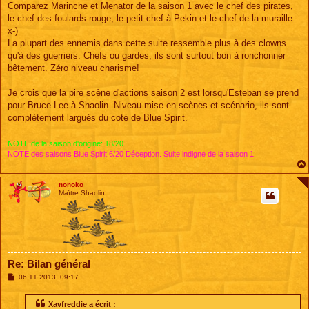
Comparez Marinche et Menator de la saison 1 avec le chef des pirates,
le chef des foulards rouge, le petit chef à Pekin et le chef de la muraille
x-)
La plupart des ennemis dans cette suite ressemble plus à des clowns
qu'à des guerriers. Chefs ou gardes, ils sont surtout bon à ronchonner
bêtement. Zéro niveau charisme!
Je crois que la pire scène d'actions saison 2 est lorsqu'Esteban se prend
pour Bruce Lee à Shaolin. Niveau mise en scènes et scénario, ils sont
complètement largués du coté de Blue Spirit.
NOTE de la saison d'origine: 18/20
NOTE des saisons Blue Spirit 6/20 Déception. Suite indigne de la saison 1
nonoko
Maître Shaolin
Re: Bilan général
M
06 11 2013, 09:17
e
s
s
Xavfreddie a écrit :