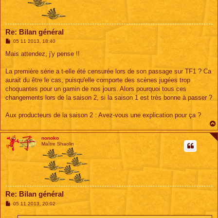
Re: Bilan général
M
05 11 2013, 18:40
e
s
Mais attendez, j'y pense !!
s
a
g
La première série a t-elle été censurée lors de son passage sur TF1 ? Ca
e
aurait du être le cas, puisqu'elle comporte des scènes jugées trop
choquantes pour un gamin de nos jours. Alors pourquoi tous ces
changements lors de la saison 2, si la saison 1 est très bonne à passer ?
Aux producteurs de la saison 2 : Avez-vous une explication pour ça ?
nonoko
Maître Shaolin
Re: Bilan général
M
05 11 2013, 20:02
e
s