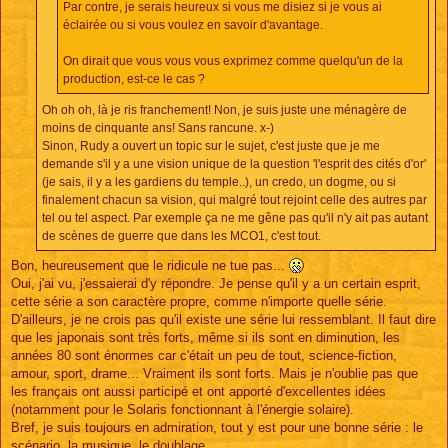
Par contre, je serais heureux si vous me disiez si je vous ai
éclairée ou si vous voulez en savoir d'avantage.
On dirait que vous vous vous exprimez comme quelqu'un de la
production, est-ce le cas ?
Oh oh oh, là je ris franchement! Non, je suis juste une ménagère de
moins de cinquante ans! Sans rancune. x-)
Sinon, Rudy a ouvert un topic sur le sujet, c'est juste que je me
demande s'il y a une vision unique de la question 'l'esprit des cités d'or'
(je sais, il y a les gardiens du temple..), un credo, un dogme, ou si
finalement chacun sa vision, qui malgré tout rejoint celle des autres par
tel ou tel aspect. Par exemple ça ne me gêne pas qu'il n'y ait pas autant
de scènes de guerre que dans les MCO1, c'est tout.
Bon, heureusement que le ridicule ne tue pas...
Oui, j'ai vu, j'essaierai d'y répondre. Je pense qu'il y a un certain esprit,
cette série a son caractère propre, comme n'importe quelle série.
D'ailleurs, je ne crois pas qu'il existe une série lui ressemblant. Il faut dire
que les japonais sont très forts, même si ils sont en diminution, les
années 80 sont énormes car c'était un peu de tout, science-fiction,
amour, sport, drame... Vraiment ils sont forts. Mais je n'oublie pas que
les français ont aussi participé et ont apporté d'excellentes idées
(notamment pour le Solaris fonctionnant à l'énergie solaire).
Bref, je suis toujours en admiration, tout y est pour une bonne série : le
scénario, la musique, le doublage...