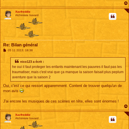
Xavfreddie
Alchimiste bavard
Re: Bilan général
M
05 11 2013, 18:38
e
s
s
nico123 a écrit :
a
he oui il faut proteger les enfants maintenant les pauvres il faut pas les
g
e
traumatiser, mais c'est vrai que ça manque la saison faisait plus peplum
aventure que la saison 2
Oui, c'est ce qui ressort apparemment. Content de trouver quelqu'un de
mon avis
J'ai encore les musiques de ces scènes en tête, elles sont énormes !
Xavfreddie
Alchimiste bavard