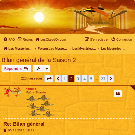
FAQ
Règles
LesCitesdOr.com
S’enregistrer
Connexion
Les Mystérieuses Cités d'Or - LesCitesdOr.com
Forum Les Mystérieuses Cités d'Or
Les Mystérieuses Cités d'Or
Les Mystérieuses Cités d'Or : saison 2 (2013)
Bilan général de la Saison 2
Répondre
Page
2
sur
23
1
2
3
4
5
23
Précédente
Suivante
228 messages
…
nonoko
Maître Shaolin
Re: Bilan général
M
05 11 2013, 18:21
e