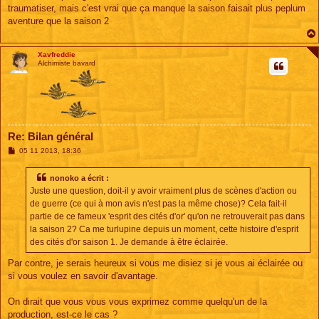
s
traumatiser, mais c'est vrai que ça manque la saison faisait plus peplum
a
g
aventure que la saison 2
e
Xavfreddie
Alchimiste bavard
Re: Bilan général
M
05 11 2013, 18:36
e
s
s
nonoko a écrit :
a
Juste une question, doit-il y avoir vraiment plus de scènes d'action ou
g
e
de guerre (ce qui à mon avis n'est pas la même chose)? Cela fait-il
partie de ce fameux 'esprit des cités d'or' qu'on ne retrouverait pas dans
la saison 2? Ca me turlupine depuis un moment, cette histoire d'esprit
des cités d'or saison 1. Je demande à être éclairée.
Par contre, je serais heureux si vous me disiez si je vous ai éclairée ou
si vous voulez en savoir d'avantage.
On dirait que vous vous vous exprimez comme quelqu'un de la
production, est-ce le cas ?