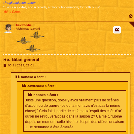
Unagikami mon amour
"It was a skyfall, and a rebirth, a bloody honeymoon, for both of us"
Yokai Circus
Xavfreddie
Alchimiste bavard
Re: Bilan général
M
05 11 2013, 21:01
e
s
s
nonoko a écrit :
a
g
Xavfreddie a écrit :
e
nonoko a écrit :
Juste une question, doit-il y avoir vraiment plus de scènes
d'action ou de guerre (ce qui à mon avis n'est pas la même
chose)? Cela fait-il partie de ce fameux 'esprit des cités d'or'
qu'on ne retrouverait pas dans la saison 2? Ca me turlupine
depuis un moment, cette histoire d'esprit des cités d'or saison
1. Je demande à être éclairée.