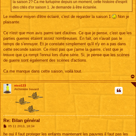
la saison 2? Ca me turlupine depuis un moment, cette histoire d'esprit
des cités d'or saison 1. Je demande à être éclairée.
Le meilleur moyen d'être éclairé, c'est de regarder la saison 1
Non je
plaisante.
Ce n'est que mon avis parmi tant d'autres. Ce que je pense, c'est que les
parties guerres étaient assez nombreuses. En fait, on n'avait pas le
temps de s'ennuyer. Et je constate simplement qu'il n'y en a pas dans
cette seconde saison. Ce n'est pas que j'aime la guerre, c'est que je
trouve que ça rompt l'ennui lors d'une série. Si, je pense que les scènes
de guerre sont également des scènes d'actions.
Ca me manque dans cette saison, voilà tout.
nico123
Alchimiste bavard
Re: Bilan général
M
05 11 2013, 18:34
e
s
he oui il faut proteger les enfants maintenant les pauvres il faut pas les