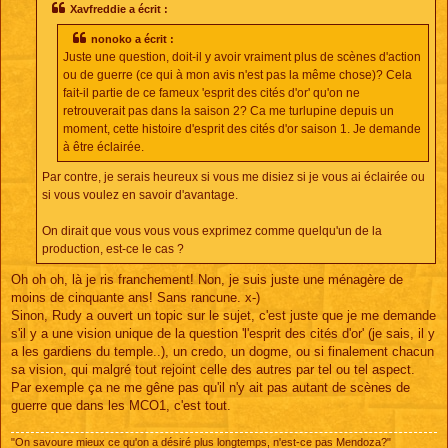
s
Xavfreddie a écrit :
a
g
nonoko a écrit :
e
Juste une question, doit-il y avoir vraiment plus de scènes d'action
ou de guerre (ce qui à mon avis n'est pas la même chose)? Cela
fait-il partie de ce fameux 'esprit des cités d'or' qu'on ne
retrouverait pas dans la saison 2? Ca me turlupine depuis un
moment, cette histoire d'esprit des cités d'or saison 1. Je demande
à être éclairée.
Par contre, je serais heureux si vous me disiez si je vous ai éclairée ou
si vous voulez en savoir d'avantage.
On dirait que vous vous vous exprimez comme quelqu'un de la
production, est-ce le cas ?
Oh oh oh, là je ris franchement! Non, je suis juste une ménagère de
moins de cinquante ans! Sans rancune. x-)
Sinon, Rudy a ouvert un topic sur le sujet, c'est juste que je me demande
s'il y a une vision unique de la question 'l'esprit des cités d'or' (je sais, il y
a les gardiens du temple..), un credo, un dogme, ou si finalement chacun
sa vision, qui malgré tout rejoint celle des autres par tel ou tel aspect.
Par exemple ça ne me gêne pas qu'il n'y ait pas autant de scènes de
guerre que dans les MCO1, c'est tout.
"On savoure mieux ce qu'on a désiré plus longtemps, n'est-ce pas Mendoza?"