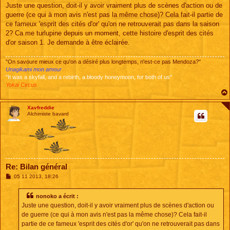
s
Juste une question, doit-il y avoir vraiment plus de scènes d'action ou de
s
guerre (ce qui à mon avis n'est pas la même chose)? Cela fait-il partie de
a
g
ce fameux 'esprit des cités d'or' qu'on ne retrouverait pas dans la saison
e
2? Ca me turlupine depuis un moment, cette histoire d'esprit des cités
d'or saison 1. Je demande à être éclairée.
"On savoure mieux ce qu'on a désiré plus longtemps, n'est-ce pas Mendoza?"
Unagikami mon amour
"It was a skyfall, and a rebirth, a bloody honeymoon, for both of us"
Yokai Circus
Xavfreddie
Alchimiste bavard
Re: Bilan général
M
05 11 2013, 18:26
e
s
s
nonoko a écrit :
a
Juste une question, doit-il y avoir vraiment plus de scènes d'action ou
g
e
de guerre (ce qui à mon avis n'est pas la même chose)? Cela fait-il
partie de ce fameux 'esprit des cités d'or' qu'on ne retrouverait pas dans