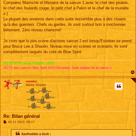
Comparez Marinche et Menator de la saison 1 avec le chef des pirates,
le chef des foulards rouge, le petit chef à Pekin et le chef de la muraille
x-)
La plupart des ennemis dans cette suite ressemble plus à des clowns
qu'à des guerriers. Chefs ou gardes, ils sont surtout bon à ronchonner
bêtement. Zéro niveau charisme!
Je crois que la pire scène d'actions saison 2 est lorsqu'Esteban se prend
pour Bruce Lee à Shaolin. Niveau mise en scènes et scénario, ils sont
complètement largués du coté de Blue Spirit.
NOTE de la saison d'origine: 18/20
NOTE des saisons Blue Spirit 6/20 Déception. Suite indigne de la saison 1
nonoko
Maître Shaolin
Re: Bilan général
M
06 11 2013, 09:17
e
s
s
Xavfreddie a écrit :