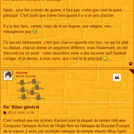
Après, pour les scènes de guerre, il faut pas croire que c'est le point
principal. C'est juste que j'aime bien quand il y a un peu d'action.
Il y a des fans, certes, mais de là un dogme, une religion, non,
n'exagérons pas
Ce qui est intéressant, c'est que chacun apporte son truc, ce qui lui plait
ou déplait, chacun donne un argument différent, mais finalement, on est
d'accord sur un point : cette deuxième série a des lacunes qu'il faudrait
corriger, et je pense, à mon sens, que c'est là le principal
dialecte
Maître Shaolin
Re: Bilan général
M
05 11 2013, 21:20
e
s
C'est surtout que les scènes d'action sont là plupart du temps ridicules.
s
Comparez l'attaque du fort de l'Aigle Noir ou l'attaque du Bouclier Fumant
a
g
de la saison 1 avec par exemple l'attaque du temple shaolin Blue Spirit.
e