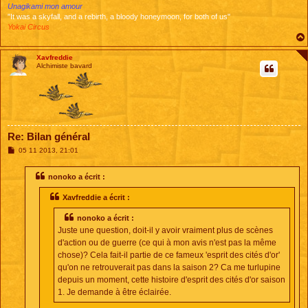
Unagikami mon amour
"It was a skyfall, and a rebirth, a bloody honeymoon, for both of us"
Yokai Circus
Xavfreddie
Alchimiste bavard
Re: Bilan général
M
05 11 2013, 21:01
e
s
s
nonoko a écrit :
a
g
Xavfreddie a écrit :
e
nonoko a écrit :
Juste une question, doit-il y avoir vraiment plus de scènes
d'action ou de guerre (ce qui à mon avis n'est pas la même
chose)? Cela fait-il partie de ce fameux 'esprit des cités d'or'
qu'on ne retrouverait pas dans la saison 2? Ca me turlupine
depuis un moment, cette histoire d'esprit des cités d'or saison
1. Je demande à être éclairée.