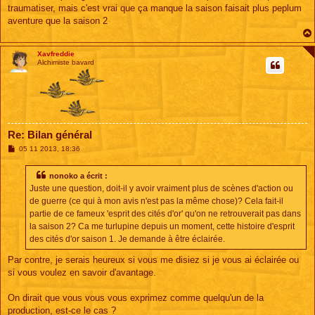
s
traumatiser, mais c'est vrai que ça manque la saison faisait plus peplum
a
g
aventure que la saison 2
e
Xavfreddie
Alchimiste bavard
Re: Bilan général
M
05 11 2013, 18:36
e
s
s
nonoko a écrit :
a
Juste une question, doit-il y avoir vraiment plus de scènes d'action ou
g
e
de guerre (ce qui à mon avis n'est pas la même chose)? Cela fait-il
partie de ce fameux 'esprit des cités d'or' qu'on ne retrouverait pas dans
la saison 2? Ca me turlupine depuis un moment, cette histoire d'esprit
des cités d'or saison 1. Je demande à être éclairée.
Par contre, je serais heureux si vous me disiez si je vous ai éclairée ou
si vous voulez en savoir d'avantage.
On dirait que vous vous vous exprimez comme quelqu'un de la
production, est-ce le cas ?