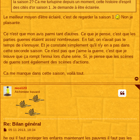
la saison 2? Ca me turlupine depuis un moment, cette histoire d'esprit
des cités d'or saison 1. Je demande à être éclairée.
Le meilleur moyen d'être éclairé, c'est de regarder la saison 1
Non je
plaisante.
Ce n'est que mon avis parmi tant d'autres. Ce que je pense, c'est que les
parties guerres étaient assez nombreuses. En fait, on n'avait pas le
temps de s'ennuyer. Et je constate simplement qu'il n'y en a pas dans
cette seconde saison. Ce n'est pas que j'aime la guerre, c'est que je
trouve que ça rompt l'ennui lors d'une série. Si, je pense que les scènes
de guerre sont également des scènes d'actions.
Ca me manque dans cette saison, voilà tout.
nico123
Alchimiste bavard
Re: Bilan général
M
05 11 2013, 18:34
e
s
he oui il faut proteger les enfants maintenant les pauvres il faut pas les