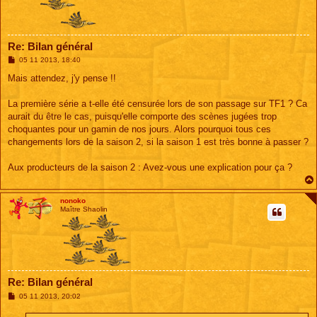
Re: Bilan général
M
05 11 2013, 18:40
e
s
Mais attendez, j'y pense !!
s
a
g
La première série a t-elle été censurée lors de son passage sur TF1 ? Ca
e
aurait du être le cas, puisqu'elle comporte des scènes jugées trop
choquantes pour un gamin de nos jours. Alors pourquoi tous ces
changements lors de la saison 2, si la saison 1 est très bonne à passer ?
Aux producteurs de la saison 2 : Avez-vous une explication pour ça ?
nonoko
Maître Shaolin
Re: Bilan général
M
05 11 2013, 20:02
e
s