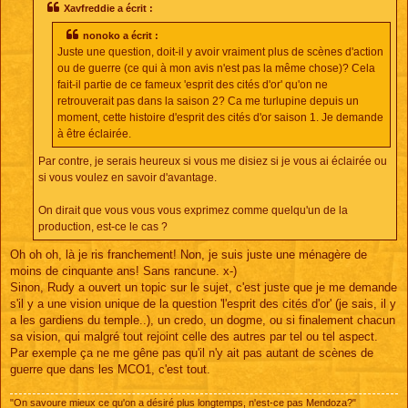
s
Xavfreddie a écrit :
a
g
nonoko a écrit :
e
Juste une question, doit-il y avoir vraiment plus de scènes d'action
ou de guerre (ce qui à mon avis n'est pas la même chose)? Cela
fait-il partie de ce fameux 'esprit des cités d'or' qu'on ne
retrouverait pas dans la saison 2? Ca me turlupine depuis un
moment, cette histoire d'esprit des cités d'or saison 1. Je demande
à être éclairée.
Par contre, je serais heureux si vous me disiez si je vous ai éclairée ou
si vous voulez en savoir d'avantage.
On dirait que vous vous vous exprimez comme quelqu'un de la
production, est-ce le cas ?
Oh oh oh, là je ris franchement! Non, je suis juste une ménagère de
moins de cinquante ans! Sans rancune. x-)
Sinon, Rudy a ouvert un topic sur le sujet, c'est juste que je me demande
s'il y a une vision unique de la question 'l'esprit des cités d'or' (je sais, il y
a les gardiens du temple..), un credo, un dogme, ou si finalement chacun
sa vision, qui malgré tout rejoint celle des autres par tel ou tel aspect.
Par exemple ça ne me gêne pas qu'il n'y ait pas autant de scènes de
guerre que dans les MCO1, c'est tout.
"On savoure mieux ce qu'on a désiré plus longtemps, n'est-ce pas Mendoza?"