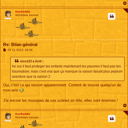
Xavfreddie
Alchimiste bavard
Re: Bilan général
M
05 11 2013, 18:38
e
s
s
nico123 a écrit :
a
he oui il faut proteger les enfants maintenant les pauvres il faut pas les
g
e
traumatiser, mais c'est vrai que ça manque la saison faisait plus peplum
aventure que la saison 2
Oui, c'est ce qui ressort apparemment. Content de trouver quelqu'un de
mon avis
J'ai encore les musiques de ces scènes en tête, elles sont énormes !
Xavfreddie
Alchimiste bavard