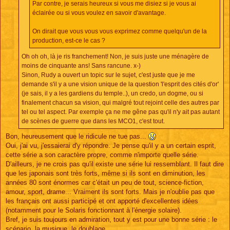
Par contre, je serais heureux si vous me disiez si je vous ai
éclairée ou si vous voulez en savoir d'avantage.
On dirait que vous vous vous exprimez comme quelqu'un de la
production, est-ce le cas ?
Oh oh oh, là je ris franchement! Non, je suis juste une ménagère de
moins de cinquante ans! Sans rancune. x-)
Sinon, Rudy a ouvert un topic sur le sujet, c'est juste que je me
demande s'il y a une vision unique de la question 'l'esprit des cités d'or'
(je sais, il y a les gardiens du temple..), un credo, un dogme, ou si
finalement chacun sa vision, qui malgré tout rejoint celle des autres par
tel ou tel aspect. Par exemple ça ne me gêne pas qu'il n'y ait pas autant
de scènes de guerre que dans les MCO1, c'est tout.
Bon, heureusement que le ridicule ne tue pas...
Oui, j'ai vu, j'essaierai d'y répondre. Je pense qu'il y a un certain esprit,
cette série a son caractère propre, comme n'importe quelle série.
D'ailleurs, je ne crois pas qu'il existe une série lui ressemblant. Il faut dire
que les japonais sont très forts, même si ils sont en diminution, les
années 80 sont énormes car c'était un peu de tout, science-fiction,
amour, sport, drame... Vraiment ils sont forts. Mais je n'oublie pas que
les français ont aussi participé et ont apporté d'excellentes idées
(notamment pour le Solaris fonctionnant à l'énergie solaire).
Bref, je suis toujours en admiration, tout y est pour une bonne série : le
scénario, la musique, le doublage...