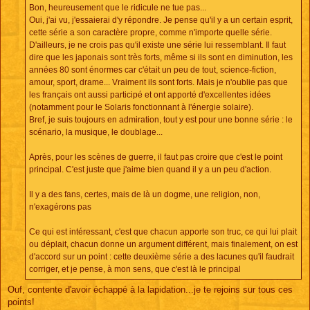
a
Bon, heureusement que le ridicule ne tue pas...
g
e
Oui, j'ai vu, j'essaierai d'y répondre. Je pense qu'il y a un certain esprit,
cette série a son caractère propre, comme n'importe quelle série.
D'ailleurs, je ne crois pas qu'il existe une série lui ressemblant. Il faut
dire que les japonais sont très forts, même si ils sont en diminution, les
années 80 sont énormes car c'était un peu de tout, science-fiction,
amour, sport, drame... Vraiment ils sont forts. Mais je n'oublie pas que
les français ont aussi participé et ont apporté d'excellentes idées
(notamment pour le Solaris fonctionnant à l'énergie solaire).
Bref, je suis toujours en admiration, tout y est pour une bonne série : le
scénario, la musique, le doublage...
Après, pour les scènes de guerre, il faut pas croire que c'est le point
principal. C'est juste que j'aime bien quand il y a un peu d'action.
Il y a des fans, certes, mais de là un dogme, une religion, non,
n'exagérons pas
Ce qui est intéressant, c'est que chacun apporte son truc, ce qui lui plait
ou déplait, chacun donne un argument différent, mais finalement, on est
d'accord sur un point : cette deuxième série a des lacunes qu'il faudrait
corriger, et je pense, à mon sens, que c'est là le principal
Ouf, contente d'avoir échappé à la lapidation...je te rejoins sur tous ces
points!