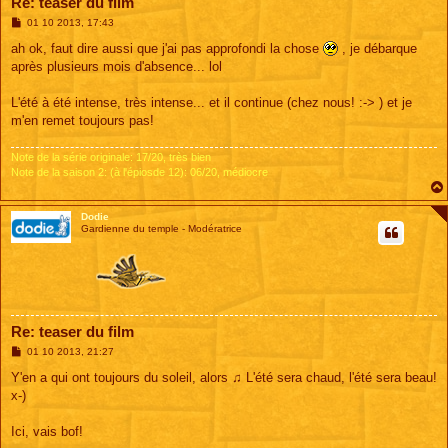
Re: teaser du film
M
01 10 2013, 17:43
e
s
ah ok, faut dire aussi que j'ai pas approfondi la chose
, je débarque
s
après plusieurs mois d'absence... lol
a
g
e
L'été à été intense, très intense... et il continue (chez nous! :-> ) et je
m'en remet toujours pas!
Note de la série originale: 17/20, très bien
Note de la saison 2: (à l'épiosde 12): 06/20, médiocre
Dodie
Gardienne du temple - Modératrice
Re: teaser du film
M
01 10 2013, 21:27
e
s
Y'en a qui ont toujours du soleil, alors ♫ L'été sera chaud, l'été sera beau!
s
x-)
a
g
e
Ici, vais bof!