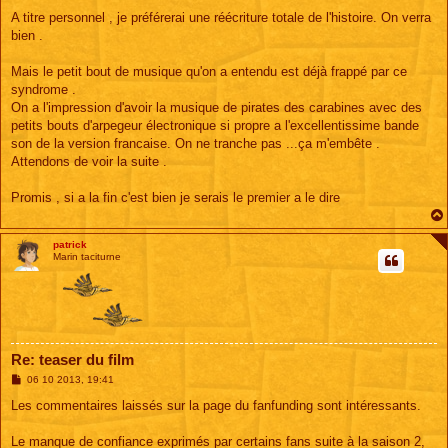
A titre personnel , je préférerai une réécriture totale de l'histoire. On verra
bien .
Mais le petit bout de musique qu'on a entendu est déjà frappé par ce
syndrome .
On a l'impression d'avoir la musique de pirates des carabines avec des
petits bouts d'arpegeur électronique si propre a l'excellentissime bande
son de la version francaise. On ne tranche pas ...ça m'embête .
Attendons de voir la suite .
Promis , si a la fin c'est bien je serais le premier a le dire
patrick
Marin taciturne
Re: teaser du film
M
06 10 2013, 19:41
e
s
Les commentaires laissés sur la page du fanfunding sont intéressants.
s
a
g
Le manque de confiance exprimés par certains fans suite à la saison 2,