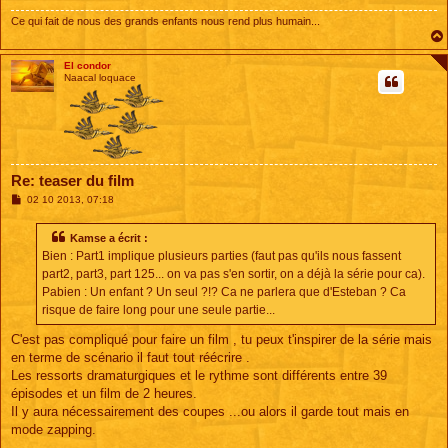
Ce qui fait de nous des grands enfants nous rend plus humain...
El condor
Naacal loquace
Re: teaser du film
M
02 10 2013, 07:18
e
s
s
Kamse a écrit :
a
Bien : Part1 implique plusieurs parties (faut pas qu'ils nous fassent
g
e
part2, part3, part 125... on va pas s'en sortir, on a déjà la série pour ca).
Pabien : Un enfant ? Un seul ?!? Ca ne parlera que d'Esteban ? Ca
risque de faire long pour une seule partie...
C'est pas compliqué pour faire un film , tu peux t'inspirer de la série mais
en terme de scénario il faut tout réécrire .
Les ressorts dramaturgiques et le rythme sont différents entre 39
épisodes et un film de 2 heures.
Il y aura nécessairement des coupes ...ou alors il garde tout mais en
mode zapping.