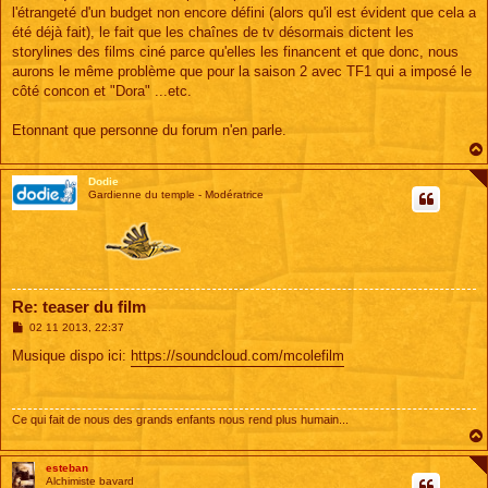
e
l'étrangeté d'un budget non encore défini (alors qu'il est évident que cela a
été déjà fait), le fait que les chaînes de tv désormais dictent les
storylines des films ciné parce qu'elles les financent et que donc, nous
aurons le même problème que pour la saison 2 avec TF1 qui a imposé le
côté concon et "Dora" ...etc.
Etonnant que personne du forum n'en parle.
Dodie
Gardienne du temple - Modératrice
Re: teaser du film
M
02 11 2013, 22:37
e
s
Musique dispo ici:
https://soundcloud.com/mcolefilm
s
a
g
e
Ce qui fait de nous des grands enfants nous rend plus humain...
esteban
Alchimiste bavard