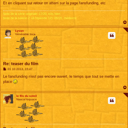
Et en cliquant sur retour on atterri sur la page fansfunding, etc
Note de la série originale: 17/20, très bien
Note de la saison 2: (à l'épiosde 12): 06/20, médiocre
Lyvan
Vénérable Inca
Re: teaser du film
M
01 10 2013, 15:47
e
s
Le fansfunding n'est pas encore ouvert, le temps que tout se mette en
s
place
a
g
e
le fils du soleil
Naacal loquace