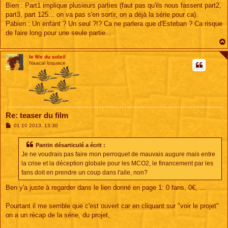
s
Bien : Part1 implique plusieurs parties (faut pas qu'ils nous fassent part2,
s
part3, part 125... on va pas s'en sortir, on a déjà la série pour ca).
a
g
Pabien : Un enfant ? Un seul ?!? Ca ne parlera que d'Esteban ? Ca risque
e
de faire long pour une seule partie...
le fils du soleil
Naacal loquace
Re: teaser du film
M
01 10 2013, 13:30
e
s
s
Pantin désarticulé a écrit :
a
Je ne voudrais pas faire mon perroquet de mauvais augure mais entre
g
e
la crise et la déception globale pour les MCO2, le financement par les
fans doit en prendre un coup dans l'aile, non?
Ben y'a juste à regarder dans le lien donné en page 1: 0 fans, 0€, ...
Pourtant il me semble que c'est ouvert car en cliquant sur "voir le projet"
on a un récap de la série, du projet,