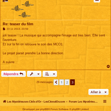
Re: teaser du film
M
23 11 2013, 23:59
e
s
joli teaser ! La musique qui accompagne l'image est tres bien. Elle sent
s
l'aventure.
a
g
Et sur la fin on retrouve le son des MCO1.
e
Le projet parait prendre La bonne direction.
A suivre...
Répondre
1
2
3
Précédente
29 messages
Aller à
Les Mystérieuses Cités d'Or - LesCitesdOr.com
Forum Les Mystérieuses Cités d'Or
Développé par
phpBB
® Forum Software © phpBB Limited