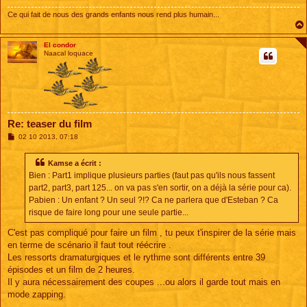
Ce qui fait de nous des grands enfants nous rend plus humain...
El condor
Naacal loquace
Re: teaser du film
M
02 10 2013, 07:18
e
s
s
Kamse a écrit :
a
Bien : Part1 implique plusieurs parties (faut pas qu'ils nous fassent
g
e
part2, part3, part 125... on va pas s'en sortir, on a déjà la série pour ca).
Pabien : Un enfant ? Un seul ?!? Ca ne parlera que d'Esteban ? Ca
risque de faire long pour une seule partie...
C'est pas compliqué pour faire un film , tu peux t'inspirer de la série mais
en terme de scénario il faut tout réécrire .
Les ressorts dramaturgiques et le rythme sont différents entre 39
épisodes et un film de 2 heures.
Il y aura nécessairement des coupes ...ou alors il garde tout mais en
mode zapping.