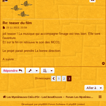
Re: teaser du film
M
23 11 2013, 23:59
e
s
joli teaser ! La musique qui accompagne l'image est tres bien. Elle sent
s
l'aventure.
a
g
Et sur la fin on retrouve le son des MCO1.
e
Le projet parait prendre La bonne direction.
A suivre...
Répondre
1
2
3
Précédente
29 messages
Aller à
Les Mystérieuses Cités d'Or - LesCitesdOr.com
Forum Les Mystérieuses Cités d'Or
Développé par
phpBB
® Forum Software © phpBB Limited