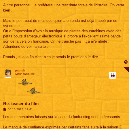
A titre personnel , je préférerai une réécriture totale de l'histoire. On verra
bien .
Mais le petit bout de musique qu'on a entendu est déjà frappé par ce
syndrome .
On a l'impression d'avoir la musique de pirates des carabines avec des
petits bouts d'arpegeur électronique si propre a l'excellentissime bande
son de la version francaise. On ne tranche pas ...ça m'embête .
Attendons de voir la suite .
Promis , si a la fin c'est bien je serais le premier a le dire
patrick
Marin taciturne
Re: teaser du film
M
06 10 2013, 19:41
e
s
Les commentaires laissés sur la page du fanfunding sont intéressants.
s
a
g
Le manque de confiance exprimés par certains fans suite à la saison 2,