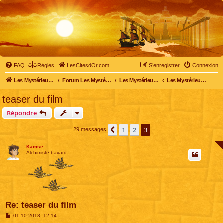
FAQ
Règles
LesCitesdOr.com
S’enregistrer
Connexion
Les Mystérieuses Cités d'Or - LesCitesdOr.com
Forum Les Mystérieuses Cités d'Or
Les Mystérieuses Cités d'Or
Les Mystérieuses Cités d'Or : le film
teaser du film
Répondre
1
2
3
Précédente
29 messages
Kamse
Alchimiste bavard
Re: teaser du film
M
01 10 2013, 12:14
e