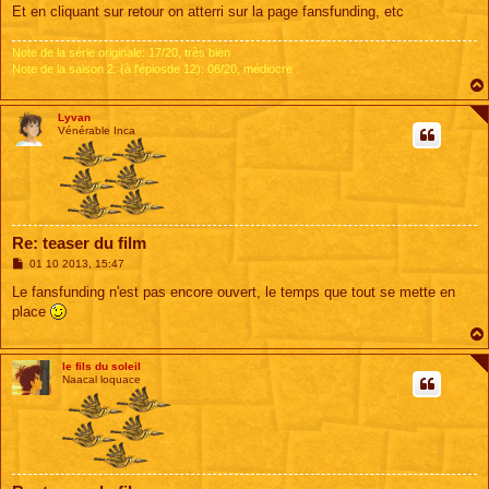
Et en cliquant sur retour on atterri sur la page fansfunding, etc
Note de la série originale: 17/20, très bien
Note de la saison 2: (à l'épiosde 12): 06/20, médiocre
Lyvan
Vénérable Inca
Re: teaser du film
M
01 10 2013, 15:47
e
s
Le fansfunding n'est pas encore ouvert, le temps que tout se mette en
s
place
a
g
e
le fils du soleil
Naacal loquace