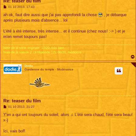
Re: teaser du film
M
01 10 2013, 17:43
e
s
ah ok, faut dire aussi que j'ai pas approfondi la chose
, je débarque
s
après plusieurs mois d'absence... lol
a
g
e
L'été à été intense, très intense... et il continue (chez nous! :-> ) et je
m'en remet toujours pas!
Note de la série originale: 17/20, très bien
Note de la saison 2: (à l'épiosde 12): 06/20, médiocre
Dodie
Gardienne du temple - Modératrice
Re: teaser du film
M
01 10 2013, 21:27
e
s
Y'en a qui ont toujours du soleil, alors ♫ L'été sera chaud, l'été sera beau!
s
x-)
a
g
e
Ici, vais bof!