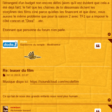
e
l'étrangeté d'un budget non encore défini (alors qu'il est évident que cela a
été déjà fait), le fait que les chaînes de tv désormais dictent les
storylines des films ciné parce qu'elles les financent et que donc, nous
aurons le même problème que pour la saison 2 avec TF1 qui a imposé le
côté concon et "Dora" ...etc.
Etonnant que personne du forum n'en parle.
Dodie
Gardienne du temple - Modératrice
Re: teaser du film
M
02 11 2013, 22:37
e
s
Musique dispo ici:
https://soundcloud.com/mcolefilm
s
a
g
e
Ce qui fait de nous des grands enfants nous rend plus humain...
esteban
Alchimiste bavard