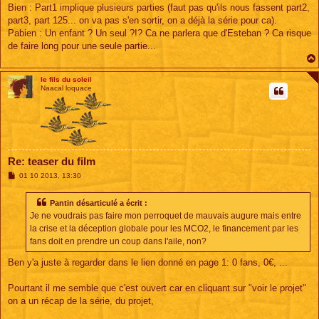
s
Bien : Part1 implique plusieurs parties (faut pas qu'ils nous fassent part2,
s
part3, part 125... on va pas s'en sortir, on a déjà la série pour ca).
a
g
Pabien : Un enfant ? Un seul ?!? Ca ne parlera que d'Esteban ? Ca risque
e
de faire long pour une seule partie...
le fils du soleil
Naacal loquace
Re: teaser du film
M
01 10 2013, 13:30
e
s
s
Pantin désarticulé a écrit :
a
Je ne voudrais pas faire mon perroquet de mauvais augure mais entre
g
e
la crise et la déception globale pour les MCO2, le financement par les
fans doit en prendre un coup dans l'aile, non?
Ben y'a juste à regarder dans le lien donné en page 1: 0 fans, 0€, ...
Pourtant il me semble que c'est ouvert car en cliquant sur "voir le projet"
on a un récap de la série, du projet,