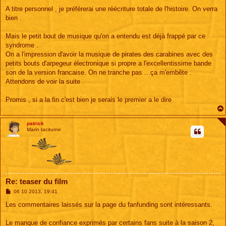
A titre personnel , je préférerai une réécriture totale de l'histoire. On verra
bien .
Mais le petit bout de musique qu'on a entendu est déjà frappé par ce
syndrome .
On a l'impression d'avoir la musique de pirates des carabines avec des
petits bouts d'arpegeur électronique si propre a l'excellentissime bande
son de la version francaise. On ne tranche pas ...ça m'embête .
Attendons de voir la suite .
Promis , si a la fin c'est bien je serais le premier a le dire
patrick
Marin taciturne
Re: teaser du film
M
06 10 2013, 19:41
e
s
Les commentaires laissés sur la page du fanfunding sont intéressants.
s
a
g
Le manque de confiance exprimés par certains fans suite à la saison 2,