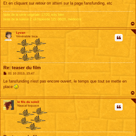
Et en cliquant sur retour on atterri sur la page fansfunding, etc
Note de la série originale: 17/20, très bien
Note de la saison 2: (à l'épiosde 12): 06/20, médiocre
Lyvan
Vénérable Inca
Re: teaser du film
M
01 10 2013, 15:47
e
s
Le fansfunding n'est pas encore ouvert, le temps que tout se mette en
s
place
a
g
e
le fils du soleil
Naacal loquace