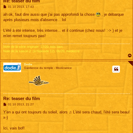
Re: teaser du film
M
01 10 2013, 17:43
e
s
ah ok, faut dire aussi que j'ai pas approfondi la chose
, je débarque
s
après plusieurs mois d'absence... lol
a
g
e
L'été à été intense, très intense... et il continue (chez nous! :-> ) et je
m'en remet toujours pas!
Note de la série originale: 17/20, très bien
Note de la saison 2: (à l'épiosde 12): 06/20, médiocre
Dodie
Gardienne du temple - Modératrice
Re: teaser du film
M
01 10 2013, 21:27
e
s
Y'en a qui ont toujours du soleil, alors ♫ L'été sera chaud, l'été sera beau!
s
x-)
a
g
e
Ici, vais bof!