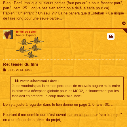
s
Bien : Part1 implique plusieurs parties (faut pas qu'ils nous fassent part2,
s
part3, part 125... on va pas s'en sortir, on a déjà la série pour ca).
a
g
Pabien : Un enfant ? Un seul ?!? Ca ne parlera que d'Esteban ? Ca risque
e
de faire long pour une seule partie...
le fils du soleil
Naacal loquace
Re: teaser du film
M
01 10 2013, 13:30
e
s
s
Pantin désarticulé a écrit :
a
Je ne voudrais pas faire mon perroquet de mauvais augure mais entre
g
e
la crise et la déception globale pour les MCO2, le financement par les
fans doit en prendre un coup dans l'aile, non?
Ben y'a juste à regarder dans le lien donné en page 1: 0 fans, 0€, ...
Pourtant il me semble que c'est ouvert car en cliquant sur "voir le projet"
on a un récap de la série, du projet,