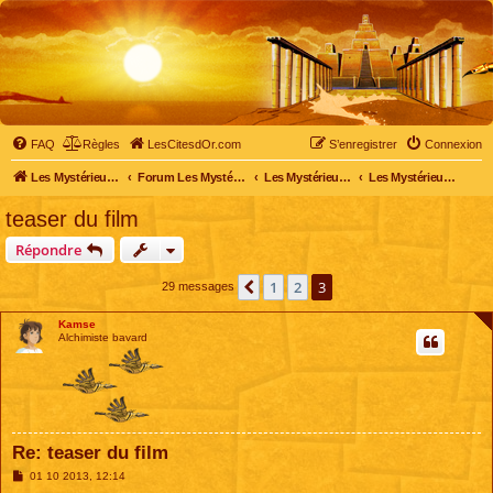
FAQ
Règles
LesCitesdOr.com
S’enregistrer
Connexion
Les Mystérieuses Cités d'Or - LesCitesdOr.com
Forum Les Mystérieuses Cités d'Or
Les Mystérieuses Cités d'Or
Les Mystérieuses Cités d'Or : le film
teaser du film
Répondre
1
2
3
Précédente
29 messages
Kamse
Alchimiste bavard
Re: teaser du film
M
01 10 2013, 12:14
e