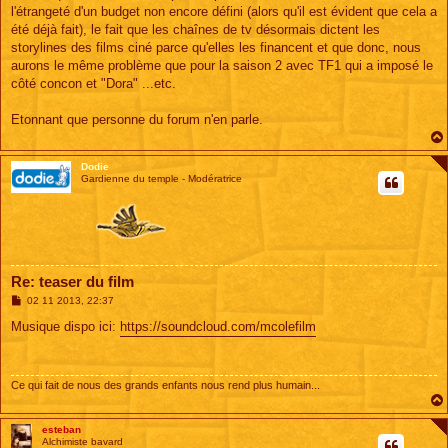
e
l'étrangeté d'un budget non encore défini (alors qu'il est évident que cela a
été déjà fait), le fait que les chaînes de tv désormais dictent les
storylines des films ciné parce qu'elles les financent et que donc, nous
aurons le même problème que pour la saison 2 avec TF1 qui a imposé le
côté concon et "Dora" ...etc.
Etonnant que personne du forum n'en parle.
Dodie
Gardienne du temple - Modératrice
Re: teaser du film
M
02 11 2013, 22:37
e
s
Musique dispo ici:
https://soundcloud.com/mcolefilm
s
a
g
e
Ce qui fait de nous des grands enfants nous rend plus humain...
esteban
Alchimiste bavard