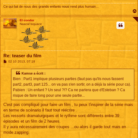
Ce qui fait de nous des grands enfants nous rend plus humain...
El condor
Naacal loquace
Re: teaser du film
M
02 10 2013, 07:18
e
s
s
Kamse a écrit :
a
Bien : Part1 implique plusieurs parties (faut pas qu'ils nous fassent
g
e
part2, part3, part 125... on va pas s'en sortir, on a déjà la série pour ca).
Pabien : Un enfant ? Un seul ?!? Ca ne parlera que d'Esteban ? Ca
risque de faire long pour une seule partie...
C'est pas compliqué pour faire un film , tu peux t'inspirer de la série mais
en terme de scénario il faut tout réécrire .
Les ressorts dramaturgiques et le rythme sont différents entre 39
épisodes et un film de 2 heures.
Il y aura nécessairement des coupes ...ou alors il garde tout mais en
mode zapping.