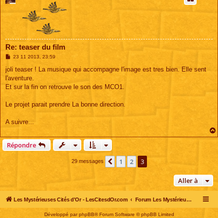
Re: teaser du film
M
23 11 2013, 23:59
e
s
joli teaser ! La musique qui accompagne l'image est tres bien. Elle sent
s
l'aventure.
a
g
Et sur la fin on retrouve le son des MCO1.
e
Le projet parait prendre La bonne direction.
A suivre...
Répondre
1
2
3
Précédente
29 messages
Aller à
Les Mystérieuses Cités d'Or - LesCitesdOr.com
Forum Les Mystérieuses Cités d'Or
Développé par
phpBB
® Forum Software © phpBB Limited