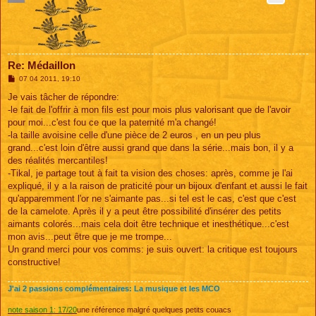
Re: Médaillon
M
07 04 2011, 19:10
e
s
Je vais tâcher de répondre:
s
-le fait de l'offrir à mon fils est pour mois plus valorisant que de l'avoir
a
g
pour moi...c'est fou ce que la paternité m'a changé!
e
-la taille avoisine celle d'une pièce de 2 euros , en un peu plus
grand...c'est loin d'être aussi grand que dans la série...mais bon, il y a
des réalités mercantiles!
-Tikal, je partage tout à fait ta vision des choses: après, comme je l'ai
expliqué, il y a la raison de praticité pour un bijoux d'enfant et aussi le fait
qu'apparemment l'or ne s'aimante pas...si tel est le cas, c'est que c'est
de la camelote. Après il y a peut être possibilité d'insérer des petits
aimants colorés...mais cela doit être technique et inesthétique...c'est
mon avis...peut être que je me trompe...
Un grand merci pour vos comms: je suis ouvert: la critique est toujours
constructive!
J'ai 2 passions complémentaires: La musique et les MCO
note saison 1: 17/20
une référence malgré quelques petits couacs