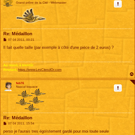
Grand prêtre de la Cité - Webmaster
Re: Médaillon
M
07 04 2011, 00:21
e
s
Il fait quelle taille (par exemple à côté d'une pièce de 2 euros) ?
s
a
g
e
Au revoir, à bientôt
Routard,
https://www.LesCitesdOr.com
fab76
Naacal loquace
Re: Médaillon
M
07 04 2011, 15:54
e
s
perso je l'aurais tres égoïstement gardé pour moi toute seule
s