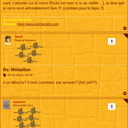
s
sans s'attarder sur le verso (floute ton nom si tu as oublié ...), je dirai que
s
je recto rend admirablement bien !!! (combien pour le bijou ?)
a
g
e
Au revoir, à bientôt
Routard,
https://www.LesCitesdOr.com
fab76
Naacal loquace
Re: Médaillon
M
06 04 2011, 18:08
e
s
il se détache? il tient comment, par aimants? (fort joli!!!!)
s
a
g
e
mysterio
Vénérable Inca