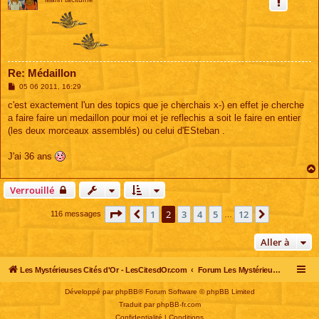
Re: Médaillon
M
05 06 2011, 16:29
e
s
c'est exactement l'un des topics que je cherchais x-) en effet je cherche
s
a faire faire un medaillon pour moi et je reflechis a soit le faire en entier
a
g
(les deux morceaux assemblés) ou celui d'ESteban .
e
J'ai 36 ans
Verrouillé
Page
2
sur
12
1
2
3
4
5
12
Précédente
Suivante
116 messages
…
Aller à
Les Mystérieuses Cités d'Or - LesCitesdOr.com
Forum Les Mystérieuses Cités d'Or
Développé par
phpBB
® Forum Software © phpBB Limited
Traduit par
phpBB-fr.com
Confidentialité
|
Conditions