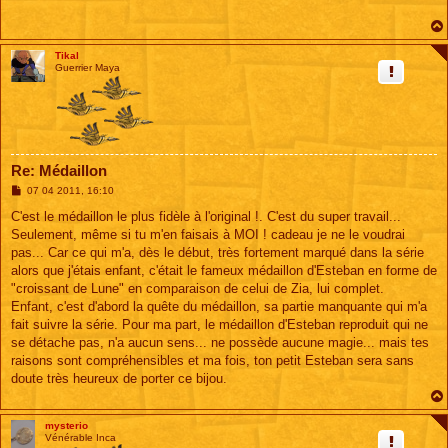
a
g
e
Tikal
Guerrier Maya
Re: Médaillon
M
07 04 2011, 16:10
e
s
C'est le médaillon le plus fidèle à l'original !. C'est du super travail...
s
Seulement, même si tu m'en faisais à MOI ! cadeau je ne le voudrai
a
g
pas... Car ce qui m'a, dès le début, très fortement marqué dans la série
e
alors que j'étais enfant, c'était le fameux médaillon d'Esteban en forme de
"croissant de Lune" en comparaison de celui de Zia, lui complet.
Enfant, c'est d'abord la quête du médaillon, sa partie manquante qui m'a
fait suivre la série. Pour ma part, le médaillon d'Esteban reproduit qui ne
se détache pas, n'a aucun sens... ne possède aucune magie... mais tes
raisons sont compréhensibles et ma fois, ton petit Esteban sera sans
doute très heureux de porter ce bijou.
mysterio
Vénérable Inca