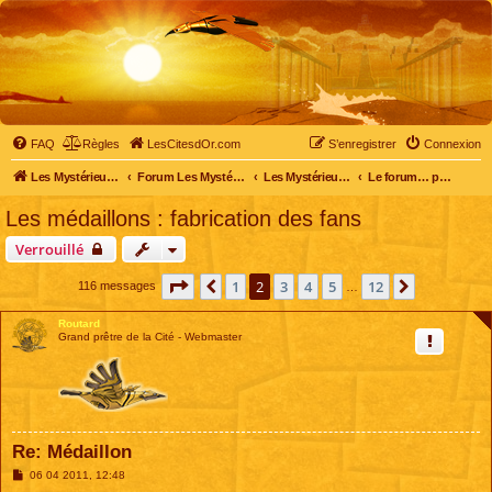
FAQ
Règles
LesCitesdOr.com
S’enregistrer
Connexion
Les Mystérieuses Cités d'Or - LesCitesdOr.com
Forum Les Mystérieuses Cités d'Or
Les Mystérieuses Cités d'Or
Le forum… pour tous
Les médaillons : fabrication des fans
Verrouillé
Page
2
sur
12
1
2
3
4
5
12
Précédente
Suivante
116 messages
…
Routard
Grand prêtre de la Cité - Webmaster
Re: Médaillon
M
06 04 2011, 12:48
e