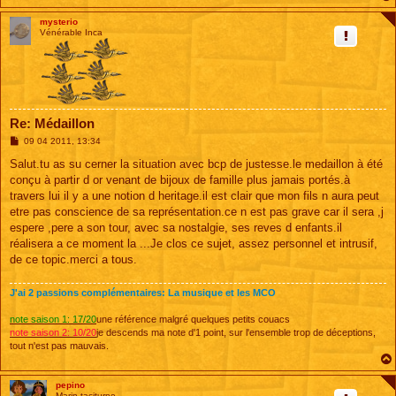
mysterio
Vénérable Inca
Re: Médaillon
M
09 04 2011, 13:34
e
s
Salut.tu as su cerner la situation avec bcp de justesse.le medaillon à été
s
conçu à partir d or venant de bijoux de famille plus jamais portés.à
a
g
travers lui il y a une notion d heritage.il est clair que mon fils n aura peut
e
etre pas conscience de sa représentation.ce n est pas grave car il sera ,j
espere ,pere a son tour, avec sa nostalgie, ses reves d enfants.il
réalisera a ce moment la ...Je clos ce sujet, assez personnel et intrusif,
de ce topic.merci a tous.
J'ai 2 passions complémentaires: La musique et les MCO
note saison 1: 17/20
une référence malgré quelques petits couacs
note saison 2: 10/20
je descends ma note d'1 point, sur l'ensemble trop de déceptions,
tout n'est pas mauvais.
pepino
Marin taciturne