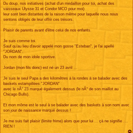
Du doup, nos initiatives (achat d'un médaillon pour toi, achat des
vaisseaux Ulysse 31 et Condor MCO pour moi)
leur sont bien distantes de la raison même pour laquelle nous nous
sentons obligés de leur offrir ces trésors.
Plaisir de parents avant d'être celui de nos enfants.
Je suis comme toi.
Sauf qu'au lieu d'avoir appelé mon gosse "Esteban", je l'ai apellé
"JORDAN".
Du nom de mon idole sportive.
Jordan (mon fils donc) est né un 23 avril ...
Je suis le seul Papa a des kilomêtres à la rondes à se balader avec des
baskets estampillées "JORDAN"
avec le nÂ° 23 marqué également dessus (le nÂ° de son maillot au
Chicago Bulls).
Et mon môme est le seul à se balader avec des baskets à son nom avec
son jour de naissance marqué dessus !
Je me suis fait plaisir (limite frime) alors que pour lui ... çà ne signifie ....
RIEN !