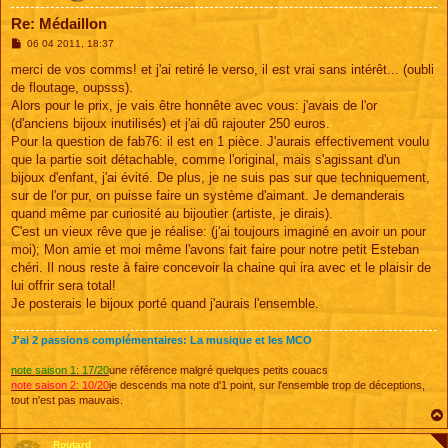
Re: Médaillon
M
06 04 2011, 18:37
e
s
merci de vos comms! et j'ai retiré le verso, il est vrai sans intérêt... (oubli
s
de floutage, oupsss).
a
g
Alors pour le prix, je vais être honnête avec vous: j'avais de l'or
e
(d'anciens bijoux inutilisés) et j'ai dû rajouter 250 euros.
Pour la question de fab76: il est en 1 pièce. J'aurais effectivement voulu
que la partie soit détachable, comme l'original, mais s'agissant d'un
bijoux d'enfant, j'ai évité. De plus, je ne suis pas sur que techniquement,
sur de l'or pur, on puisse faire un système d'aimant. Je demanderais
quand même par curiosité au bijoutier (artiste, je dirais).
C'est un vieux rêve que je réalise: (j'ai toujours imaginé en avoir un pour
moi); Mon amie et moi même l'avons fait faire pour notre petit Esteban
chéri. Il nous reste à faire concevoir la chaine qui ira avec et le plaisir de
lui offrir sera total!
Je posterais le bijoux porté quand j'aurais l'ensemble.
J'ai 2 passions complémentaires: La musique et les MCO
note saison 1: 17/20
une référence malgré quelques petits couacs
note saison 2: 10/20
je descends ma note d'1 point, sur l'ensemble trop de déceptions,
tout n'est pas mauvais.
Routard