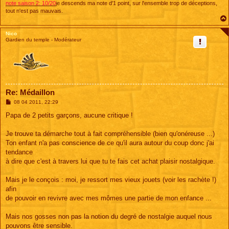
note saison 2: 10/20
je descends ma note d'1 point, sur l'ensemble trop de déceptions,
tout n'est pas mauvais.
Nico
Gardien du temple - Modérateur
Re: Médaillon
M
08 04 2011, 22:29
e
s
Papa de 2 petits garçons, aucune critique !
s
a
g
Je trouve ta démarche tout à fait compréhensible (bien qu'onéreuse ...)
e
Ton enfant n'a pas conscience de ce qu'il aura autour du coup donc j'ai
tendance
à dire que c'est à travers lui que tu te fais cet achat plaisir nostalgique.
Mais je le conçois : moi, je ressort mes vieux jouets (voir les rachète !)
afin
de pouvoir en revivre avec mes mômes une partie de mon enfance ...
Mais nos gosses non pas la notion du degré de nostalgie auquel nous
pouvons être sensible.