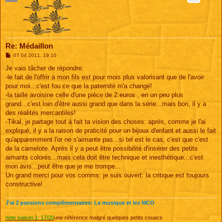
Re: Médaillon
M
07 04 2011, 19:10
e
s
Je vais tâcher de répondre:
s
-le fait de l'offrir à mon fils est pour mois plus valorisant que de l'avoir
a
g
pour moi...c'est fou ce que la paternité m'a changé!
e
-la taille avoisine celle d'une pièce de 2 euros , en un peu plus
grand...c'est loin d'être aussi grand que dans la série...mais bon, il y a
des réalités mercantiles!
-Tikal, je partage tout à fait ta vision des choses: après, comme je l'ai
expliqué, il y a la raison de praticité pour un bijoux d'enfant et aussi le fait
qu'apparemment l'or ne s'aimante pas...si tel est le cas, c'est que c'est
de la camelote. Après il y a peut être possibilité d'insérer des petits
aimants colorés...mais cela doit être technique et inesthétique...c'est
mon avis...peut être que je me trompe...
Un grand merci pour vos comms: je suis ouvert: la critique est toujours
constructive!
J'ai 2 passions complémentaires: La musique et les MCO
note saison 1: 17/20
une référence malgré quelques petits couacs