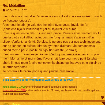
Re: Médaillon
M
06 04 2011, 18:37
e
s
merci de vos comms! et j'ai retiré le verso, il est vrai sans intérêt... (oubli
s
de floutage, oupsss).
a
g
Alors pour le prix, je vais être honnête avec vous: j'avais de l'or
e
(d'anciens bijoux inutilisés) et j'ai dû rajouter 250 euros.
Pour la question de fab76: il est en 1 pièce. J'aurais effectivement voulu
que la partie soit détachable, comme l'original, mais s'agissant d'un
bijoux d'enfant, j'ai évité. De plus, je ne suis pas sur que techniquement,
sur de l'or pur, on puisse faire un système d'aimant. Je demanderais
quand même par curiosité au bijoutier (artiste, je dirais).
C'est un vieux rêve que je réalise: (j'ai toujours imaginé en avoir un pour
moi); Mon amie et moi même l'avons fait faire pour notre petit Esteban
chéri. Il nous reste à faire concevoir la chaine qui ira avec et le plaisir de
lui offrir sera total!
Je posterais le bijoux porté quand j'aurais l'ensemble.
J'ai 2 passions complémentaires: La musique et les MCO
note saison 1: 17/20
une référence malgré quelques petits couacs
note saison 2: 10/20
je descends ma note d'1 point, sur l'ensemble trop de déceptions,
tout n'est pas mauvais.
Routard