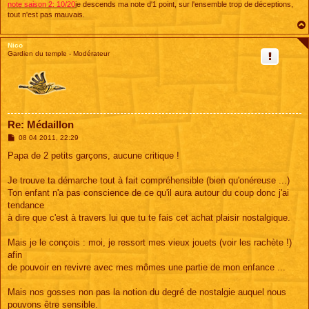
note saison 2: 10/20
je descends ma note d'1 point, sur l'ensemble trop de déceptions,
tout n'est pas mauvais.
Nico
Gardien du temple - Modérateur
Re: Médaillon
M
08 04 2011, 22:29
e
s
Papa de 2 petits garçons, aucune critique !
s
a
g
Je trouve ta démarche tout à fait compréhensible (bien qu'onéreuse ...)
e
Ton enfant n'a pas conscience de ce qu'il aura autour du coup donc j'ai
tendance
à dire que c'est à travers lui que tu te fais cet achat plaisir nostalgique.
Mais je le conçois : moi, je ressort mes vieux jouets (voir les rachète !)
afin
de pouvoir en revivre avec mes mômes une partie de mon enfance ...
Mais nos gosses non pas la notion du degré de nostalgie auquel nous
pouvons être sensible.