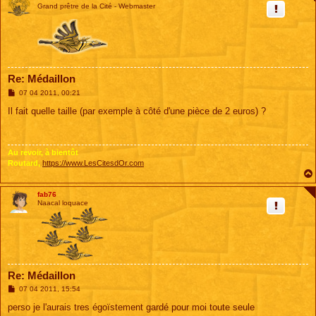
Grand prêtre de la Cité - Webmaster
Re: Médaillon
M
07 04 2011, 00:21
e
s
Il fait quelle taille (par exemple à côté d'une pièce de 2 euros) ?
s
a
g
e
Au revoir, à bientôt
Routard,
https://www.LesCitesdOr.com
fab76
Naacal loquace
Re: Médaillon
M
07 04 2011, 15:54
e
s
perso je l'aurais tres égoïstement gardé pour moi toute seule
s