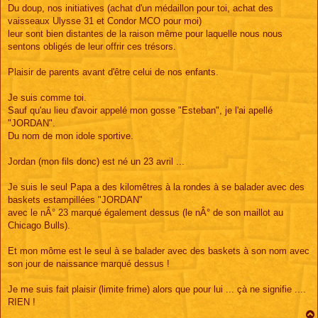
Du doup, nos initiatives (achat d'un médaillon pour toi, achat des
vaisseaux Ulysse 31 et Condor MCO pour moi)
leur sont bien distantes de la raison même pour laquelle nous nous
sentons obligés de leur offrir ces trésors.
Plaisir de parents avant d'être celui de nos enfants.
Je suis comme toi.
Sauf qu'au lieu d'avoir appelé mon gosse "Esteban", je l'ai apellé
"JORDAN".
Du nom de mon idole sportive.
Jordan (mon fils donc) est né un 23 avril ...
Je suis le seul Papa a des kilomêtres à la rondes à se balader avec des
baskets estampillées "JORDAN"
avec le nÂ° 23 marqué également dessus (le nÂ° de son maillot au
Chicago Bulls).
Et mon môme est le seul à se balader avec des baskets à son nom avec
son jour de naissance marqué dessus !
Je me suis fait plaisir (limite frime) alors que pour lui ... çà ne signifie ....
RIEN !