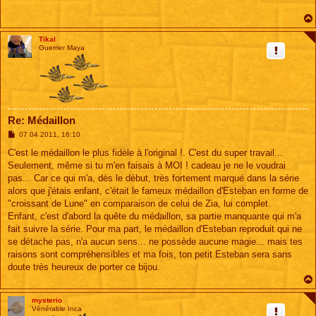
a
g
e
Tikal
Guerrier Maya
Re: Médaillon
M
07 04 2011, 16:10
e
s
C'est le médaillon le plus fidèle à l'original !. C'est du super travail...
s
Seulement, même si tu m'en faisais à MOI ! cadeau je ne le voudrai
a
g
pas... Car ce qui m'a, dès le début, très fortement marqué dans la série
e
alors que j'étais enfant, c'était le fameux médaillon d'Esteban en forme de
"croissant de Lune" en comparaison de celui de Zia, lui complet.
Enfant, c'est d'abord la quête du médaillon, sa partie manquante qui m'a
fait suivre la série. Pour ma part, le médaillon d'Esteban reproduit qui ne
se détache pas, n'a aucun sens... ne possède aucune magie... mais tes
raisons sont compréhensibles et ma fois, ton petit Esteban sera sans
doute très heureux de porter ce bijou.
mysterio
Vénérable Inca