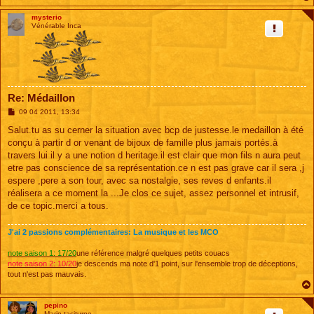
mysterio
Vénérable Inca
Re: Médaillon
M
09 04 2011, 13:34
e
s
Salut.tu as su cerner la situation avec bcp de justesse.le medaillon à été
s
conçu à partir d or venant de bijoux de famille plus jamais portés.à
a
g
travers lui il y a une notion d heritage.il est clair que mon fils n aura peut
e
etre pas conscience de sa représentation.ce n est pas grave car il sera ,j
espere ,pere a son tour, avec sa nostalgie, ses reves d enfants.il
réalisera a ce moment la ...Je clos ce sujet, assez personnel et intrusif,
de ce topic.merci a tous.
J'ai 2 passions complémentaires: La musique et les MCO
note saison 1: 17/20
une référence malgré quelques petits couacs
note saison 2: 10/20
je descends ma note d'1 point, sur l'ensemble trop de déceptions,
tout n'est pas mauvais.
pepino
Marin taciturne