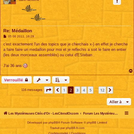
Re: Médaillon
M
05 06 2011, 16:29
e
s
c'est exactement l'un des topics que je cherchais x-) en effet je cherche
s
a faire faire un medaillon pour moi et je reflechis a soit le faire en entier
a
g
(les deux morceaux assemblés) ou celui d'ESteban .
e
J'ai 36 ans
Verrouillé
Page
2
sur
12
1
2
3
4
5
12
Précédente
Suivante
116 messages
…
Aller à
Les Mystérieuses Cités d'Or - LesCitesdOr.com
Forum Les Mystérieuses Cités d'Or
Développé par
phpBB
® Forum Software © phpBB Limited
Traduit par
phpBB-fr.com
Confidentialité
|
Conditions