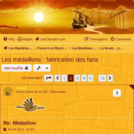
FAQ
Règles
LesCitesdOr.com
S’enregistrer
Connexion
Les Mystérieuses Cités d'Or - LesCitesdOr.com
Forum Les Mystérieuses Cités d'Or
Les Mystérieuses Cités d'Or
Le forum… pour tous
Les médaillons : fabrication des fans
Verrouillé
Page
2
sur
12
1
2
3
4
5
12
Précédente
Suivante
116 messages
…
Routard
Grand prêtre de la Cité - Webmaster
Re: Médaillon
M
06 04 2011, 12:48
e