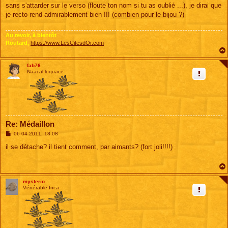
s
sans s'attarder sur le verso (floute ton nom si tu as oublié ...), je dirai que
s
je recto rend admirablement bien !!! (combien pour le bijou ?)
a
g
e
Au revoir, à bientôt
Routard,
https://www.LesCitesdOr.com
fab76
Naacal loquace
Re: Médaillon
M
06 04 2011, 18:08
e
s
il se détache? il tient comment, par aimants? (fort joli!!!!)
s
a
g
e
mysterio
Vénérable Inca