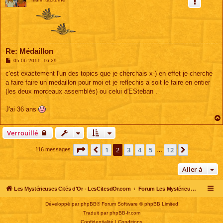
Re: Médaillon
M
05 06 2011, 16:29
e
s
c'est exactement l'un des topics que je cherchais x-) en effet je cherche
s
a faire faire un medaillon pour moi et je reflechis a soit le faire en entier
a
g
(les deux morceaux assemblés) ou celui d'ESteban .
e
J'ai 36 ans
Verrouillé
Page
2
sur
12
1
2
3
4
5
12
Précédente
Suivante
116 messages
…
Aller à
Les Mystérieuses Cités d'Or - LesCitesdOr.com
Forum Les Mystérieuses Cités d'Or
Développé par
phpBB
® Forum Software © phpBB Limited
Traduit par
phpBB-fr.com
Confidentialité
|
Conditions