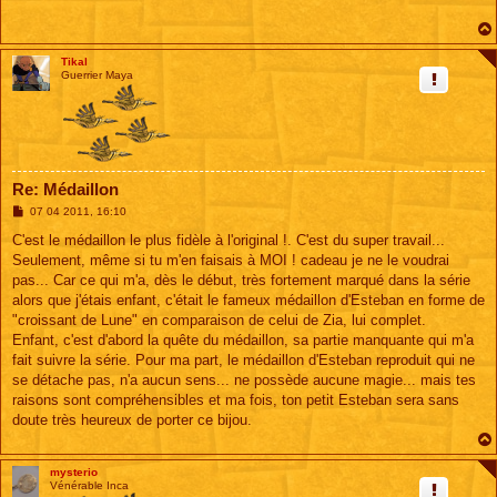
a
g
e
Tikal
Guerrier Maya
Re: Médaillon
M
07 04 2011, 16:10
e
s
C'est le médaillon le plus fidèle à l'original !. C'est du super travail...
s
Seulement, même si tu m'en faisais à MOI ! cadeau je ne le voudrai
a
g
pas... Car ce qui m'a, dès le début, très fortement marqué dans la série
e
alors que j'étais enfant, c'était le fameux médaillon d'Esteban en forme de
"croissant de Lune" en comparaison de celui de Zia, lui complet.
Enfant, c'est d'abord la quête du médaillon, sa partie manquante qui m'a
fait suivre la série. Pour ma part, le médaillon d'Esteban reproduit qui ne
se détache pas, n'a aucun sens... ne possède aucune magie... mais tes
raisons sont compréhensibles et ma fois, ton petit Esteban sera sans
doute très heureux de porter ce bijou.
mysterio
Vénérable Inca