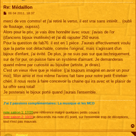
Re: Médaillon
M
06 04 2011, 18:37
e
s
merci de vos comms! et j'ai retiré le verso, il est vrai sans intérêt... (oubli
s
de floutage, oupsss).
a
g
Alors pour le prix, je vais être honnête avec vous: j'avais de l'or
e
(d'anciens bijoux inutilisés) et j'ai dû rajouter 250 euros.
Pour la question de fab76: il est en 1 pièce. J'aurais effectivement voulu
que la partie soit détachable, comme l'original, mais s'agissant d'un
bijoux d'enfant, j'ai évité. De plus, je ne suis pas sur que techniquement,
sur de l'or pur, on puisse faire un système d'aimant. Je demanderais
quand même par curiosité au bijoutier (artiste, je dirais).
C'est un vieux rêve que je réalise: (j'ai toujours imaginé en avoir un pour
moi); Mon amie et moi même l'avons fait faire pour notre petit Esteban
chéri. Il nous reste à faire concevoir la chaine qui ira avec et le plaisir de
lui offrir sera total!
Je posterais le bijoux porté quand j'aurais l'ensemble.
J'ai 2 passions complémentaires: La musique et les MCO
note saison 1: 17/20
une référence malgré quelques petits couacs
note saison 2: 10/20
je descends ma note d'1 point, sur l'ensemble trop de déceptions,
tout n'est pas mauvais.
Routard