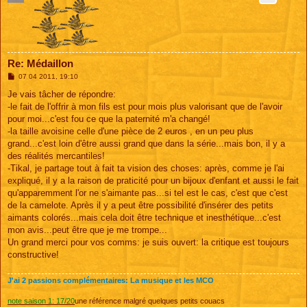
Re: Médaillon
M
07 04 2011, 19:10
e
s
Je vais tâcher de répondre:
s
-le fait de l'offrir à mon fils est pour mois plus valorisant que de l'avoir
a
g
pour moi...c'est fou ce que la paternité m'a changé!
e
-la taille avoisine celle d'une pièce de 2 euros , en un peu plus
grand...c'est loin d'être aussi grand que dans la série...mais bon, il y a
des réalités mercantiles!
-Tikal, je partage tout à fait ta vision des choses: après, comme je l'ai
expliqué, il y a la raison de praticité pour un bijoux d'enfant et aussi le fait
qu'apparemment l'or ne s'aimante pas...si tel est le cas, c'est que c'est
de la camelote. Après il y a peut être possibilité d'insérer des petits
aimants colorés...mais cela doit être technique et inesthétique...c'est
mon avis...peut être que je me trompe...
Un grand merci pour vos comms: je suis ouvert: la critique est toujours
constructive!
J'ai 2 passions complémentaires: La musique et les MCO
note saison 1: 17/20
une référence malgré quelques petits couacs