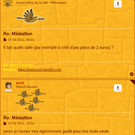
Grand prêtre de la Cité - Webmaster
Re: Médaillon
M
07 04 2011, 00:21
e
s
Il fait quelle taille (par exemple à côté d'une pièce de 2 euros) ?
s
a
g
e
Au revoir, à bientôt
Routard,
https://www.LesCitesdOr.com
fab76
Naacal loquace
Re: Médaillon
M
07 04 2011, 15:54
e
s
perso je l'aurais tres égoïstement gardé pour moi toute seule
s