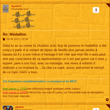
mysterio
Vénérable Inca
Re: Médaillon
M
09 04 2011, 13:34
e
s
Salut.tu as su cerner la situation avec bcp de justesse.le medaillon à été
s
conçu à partir d or venant de bijoux de famille plus jamais portés.à
a
g
travers lui il y a une notion d heritage.il est clair que mon fils n aura peut
e
etre pas conscience de sa représentation.ce n est pas grave car il sera ,j
espere ,pere a son tour, avec sa nostalgie, ses reves d enfants.il
réalisera a ce moment la ...Je clos ce sujet, assez personnel et intrusif,
de ce topic.merci a tous.
J'ai 2 passions complémentaires: La musique et les MCO
note saison 1: 17/20
une référence malgré quelques petits couacs
note saison 2: 10/20
je descends ma note d'1 point, sur l'ensemble trop de déceptions,
tout n'est pas mauvais.
pepino
Marin taciturne