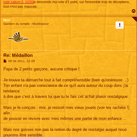
note saison 2: 10/20
je descends ma note d'1 point, sur l'ensemble trop de déceptions,
tout n'est pas mauvais.
Nico
Gardien du temple - Modérateur
Re: Médaillon
M
08 04 2011, 22:29
e
s
Papa de 2 petits garçons, aucune critique !
s
a
g
Je trouve ta démarche tout à fait compréhensible (bien qu'onéreuse ...)
e
Ton enfant n'a pas conscience de ce qu'il aura autour du coup donc j'ai
tendance
à dire que c'est à travers lui que tu te fais cet achat plaisir nostalgique.
Mais je le conçois : moi, je ressort mes vieux jouets (voir les rachète !)
afin
de pouvoir en revivre avec mes mômes une partie de mon enfance ...
Mais nos gosses non pas la notion du degré de nostalgie auquel nous
pouvons être sensible.