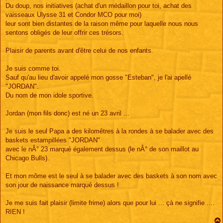
Du doup, nos initiatives (achat d'un médaillon pour toi, achat des
vaisseaux Ulysse 31 et Condor MCO pour moi)
leur sont bien distantes de la raison même pour laquelle nous nous
sentons obligés de leur offrir ces trésors.
Plaisir de parents avant d'être celui de nos enfants.
Je suis comme toi.
Sauf qu'au lieu d'avoir appelé mon gosse "Esteban", je l'ai apellé
"JORDAN".
Du nom de mon idole sportive.
Jordan (mon fils donc) est né un 23 avril ...
Je suis le seul Papa a des kilomêtres à la rondes à se balader avec des
baskets estampillées "JORDAN"
avec le nÂ° 23 marqué également dessus (le nÂ° de son maillot au
Chicago Bulls).
Et mon môme est le seul à se balader avec des baskets à son nom avec
son jour de naissance marqué dessus !
Je me suis fait plaisir (limite frime) alors que pour lui ... çà ne signifie ....
RIEN !