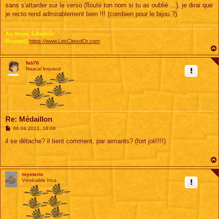
s
sans s'attarder sur le verso (floute ton nom si tu as oublié ...), je dirai que
s
je recto rend admirablement bien !!! (combien pour le bijou ?)
a
g
e
Au revoir, à bientôt
Routard,
https://www.LesCitesdOr.com
fab76
Naacal loquace
Re: Médaillon
M
06 04 2011, 18:08
e
s
il se détache? il tient comment, par aimants? (fort joli!!!!)
s
a
g
e
mysterio
Vénérable Inca