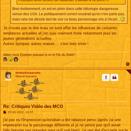
Pourquoi avoir besoin de rabaisser Esteban à ce point !!!!
Bien évidemment, on est en plein dans cette idéologie dangereuse
venue des USA. Le politiquement correct voudrait qu'on n'en parle pas,
mais cela me désole tant de voir ce beau personnage mis à l'écart...
Je n'osais pas le dire mais on sent effet les influences de certaines
tendances actuelles et j'en suis vraiment triste notamment pour les
jeunes générations actuelles.
Autres époques autres mœurs.... c'est bien triste !
Aides-nous Esteban puisque tu es le Fils du Soleil !
thebunkerparodie
Naacal loquace
Re: Critiques Vidéo des MCO
M
25 03 2022, 13:57
e
s
j'ai pas eu l'impression qu'estaban a été rabaissé perso (après j'ai une
s
impression sur le personnage différente et je ne pense pas qu'il aurait
a
g
fallu bouster ses pouvoirs pour qu'il soit bien), j'ai pas été d'accords sur le