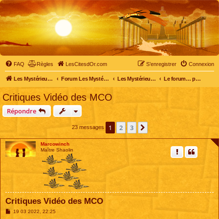
FAQ
Règles
LesCitesdOr.com
S’enregistrer
Connexion
Les Mystérieuses Cités d'Or - LesCitesdOr.com
Forum Les Mystérieuses Cités d'Or
Les Mystérieuses Cités d'Or
Le forum… pour tous
Critiques Vidéo des MCO
Répondre
1
2
3
Suivante
23 messages
Marcowinch
Maître Shaolin
Critiques Vidéo des MCO
M
19 03 2022, 22:25
e