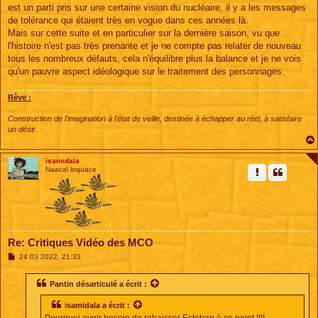
est un parti pris sur une certaine vision du nucléaire, il y a les messages
de tolérance qui étaient très en vogue dans ces années là.
Mais sur cette suite et en particulier sur la dernière saison, vu que
l'histoire n'est pas très prenante et je ne compte pas relater de nouveau
tous les nombreux défauts, cela n'équilibre plus la balance et je ne vois
qu'un pauvre aspect idéologique sur le traitement des personnages.
Rêve :
Construction de l'imagination à l'état de veille, destinée à échapper au réel, à satisfaire
un désir.
isamidala
Naacal loquace
Re: Critiques Vidéo des MCO
M
24 03 2022, 21:33
e
s
s
Pantin désarticulé
a écrit :
a
g
isamidala
a écrit :
e