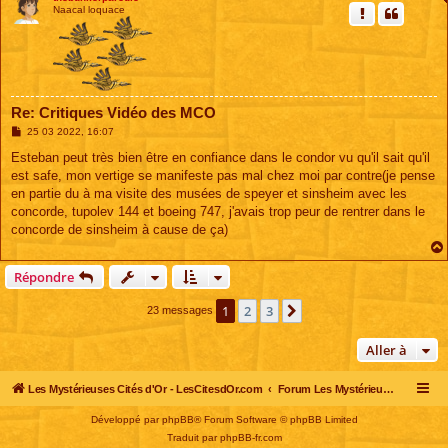
Naacal loquace
Re: Critiques Vidéo des MCO
M
25 03 2022, 16:07
e
s
Esteban peut très bien être en confiance dans le condor vu qu'il sait qu'il
s
est safe, mon vertige se manifeste pas mal chez moi par contre(je pense
a
g
en partie du à ma visite des musées de speyer et sinsheim avec les
e
concorde, tupolev 144 et boeing 747, j'avais trop peur de rentrer dans le
concorde de sinsheim à cause de ça)
Répondre
1
2
3
Suivante
23 messages
Aller à
Les Mystérieuses Cités d'Or - LesCitesdOr.com
Forum Les Mystérieuses Cités d'Or
Développé par
phpBB
® Forum Software © phpBB Limited
Traduit par
phpBB-fr.com