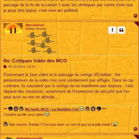
e
passage de la fin de la saison 1 avec les olmèques par contre (note que
je peux être biaisé, c'est mon arc préféré)
Marcowinch
Maître Shaolin
Re: Critiques Vidéo des MCO
M
25 03 2022, 14:10
e
s
Concernant la 1ere vidéo et le passage du vertige d'Esteban : les
s
présentateurs de la vidéo n'en sont visiblement pas affligés. Dans le cas
a
g
contraire, ils sauraient que le vertige ne se manifeste pas toujours : cela
e
dépend des situations, notamment de l'impression de sécurité que l'on
peut avoir ou non en altitude...
***
Ma fanfic MCO : La Huitième Cité
***
J'espère qu'elle vous plaira
Bah voyons, Pattala ! C'est pas dans ce coin-là que vit la jolie Indali ?
thebunkerparodie