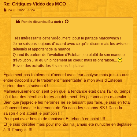
Re: Critiques Vidéo des MCO
M
24 03 2022, 20:24
e
s
s
Pantin désarticulé
a écrit :
a
g
e
Très intéressante cette vidéo, merci pour le partage Marcowinch !
Je ne suis pas toujours d'accord avec ce qu'ils disent mais les avis sont
détaillés et apportent de la nuance.
Quand ils parlent de l'évolution d'Esteban, ou plutôt de son manque
d'évolution , j'ai eu un pincement au coeur, mais ils ont raison...
Revoir des extraits des 4 saisons fut plaisant !
Également pas totalement d'accord avec leur analyse mais je suis aussi
entier d'accord sur le traitement "lamentable" à mon avis d'Esteban
surtout dans la saison 4 !
Malheureusement on sent bien que la tendance était dans l'air du temps
où il faut des héroïnes fortes au détriment des personnages masculin.
Bien que j'apprécie les héroïnes ne se laissant pas faire, je suis en total
désaccord avec le traitement de Zia dans les saisons BS ! Dans la
saison 4 ont atteint le pompon !!!
Pourquoi avoir besoin de rabaisser Esteban à ce point !!!!
Et je suis désolée mais pour moi Zia n'a jamais été nunuche en déplaise
à JL François !!!!