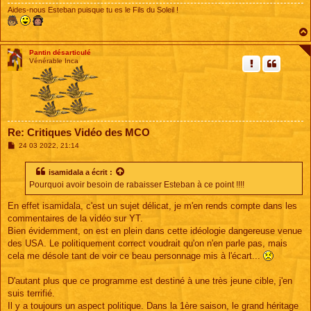
Aides-nous Esteban puisque tu es le Fils du Soleil !
Pantin désarticulé
Vénérable Inca
Re: Critiques Vidéo des MCO
M
24 03 2022, 21:14
e
s
s
isamidala
a écrit :
a
Pourquoi avoir besoin de rabaisser Esteban à ce point !!!!
g
e
En effet isamidala, c'est un sujet délicat, je m'en rends compte dans les
commentaires de la vidéo sur YT.
Bien évidemment, on est en plein dans cette idéologie dangereuse venue
des USA. Le politiquement correct voudrait qu'on n'en parle pas, mais
cela me désole tant de voir ce beau personnage mis à l'écart...
D'autant plus que ce programme est destiné à une très jeune cible, j'en
suis terrifié.
Il y a toujours un aspect politique. Dans la 1ère saison, le grand héritage