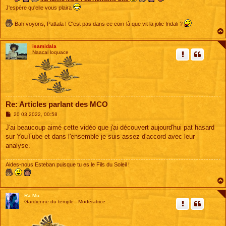
J'espère qu'elle vous plaira
Bah voyons, Pattala ! C'est pas dans ce coin-là que vit la jolie Indali ?
isamidala
Naacal loquace
Re: Articles parlant des MCO
M
20 03 2022, 00:58
e
s
J'ai beaucoup aimé cette vidéo que j'ai découvert aujourd'hui pat hasard
s
sur YouTube et dans l'ensemble je suis assez d'accord avec leur
a
g
analyse.
e
Aides-nous Esteban puisque tu es le Fils du Soleil !
Ra Mu
Gardienne du temple - Modératrice