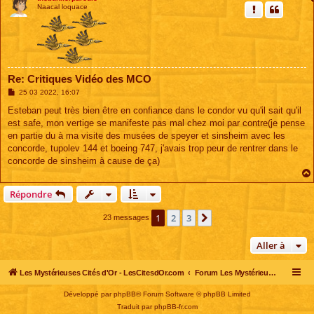
Naacal loquace
Re: Critiques Vidéo des MCO
M
25 03 2022, 16:07
e
s
Esteban peut très bien être en confiance dans le condor vu qu'il sait qu'il
s
est safe, mon vertige se manifeste pas mal chez moi par contre(je pense
a
g
en partie du à ma visite des musées de speyer et sinsheim avec les
e
concorde, tupolev 144 et boeing 747, j'avais trop peur de rentrer dans le
concorde de sinsheim à cause de ça)
Répondre
1
2
3
Suivante
23 messages
Aller à
Les Mystérieuses Cités d'Or - LesCitesdOr.com
Forum Les Mystérieuses Cités d'Or
Développé par
phpBB
® Forum Software © phpBB Limited
Traduit par
phpBB-fr.com