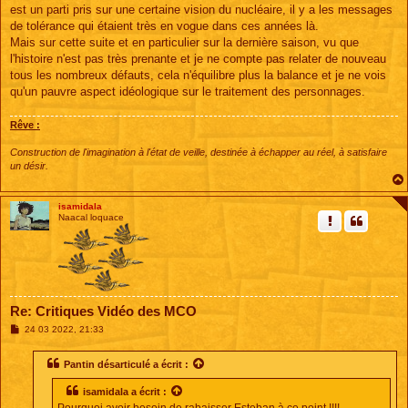
est un parti pris sur une certaine vision du nucléaire, il y a les messages
de tolérance qui étaient très en vogue dans ces années là.
Mais sur cette suite et en particulier sur la dernière saison, vu que
l'histoire n'est pas très prenante et je ne compte pas relater de nouveau
tous les nombreux défauts, cela n'équilibre plus la balance et je ne vois
qu'un pauvre aspect idéologique sur le traitement des personnages.
Rêve :
Construction de l'imagination à l'état de veille, destinée à échapper au réel, à satisfaire
un désir.
isamidala
Naacal loquace
Re: Critiques Vidéo des MCO
M
24 03 2022, 21:33
e
s
s
Pantin désarticulé
a écrit :
a
g
isamidala
a écrit :
e