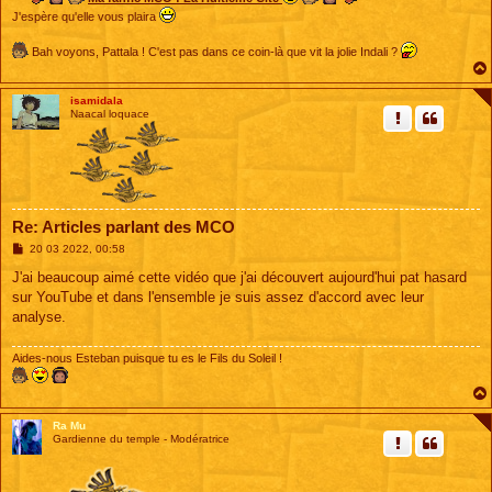
J'espère qu'elle vous plaira
Bah voyons, Pattala ! C'est pas dans ce coin-là que vit la jolie Indali ?
isamidala
Naacal loquace
Re: Articles parlant des MCO
M
20 03 2022, 00:58
e
s
J'ai beaucoup aimé cette vidéo que j'ai découvert aujourd'hui pat hasard
s
sur YouTube et dans l'ensemble je suis assez d'accord avec leur
a
g
analyse.
e
Aides-nous Esteban puisque tu es le Fils du Soleil !
Ra Mu
Gardienne du temple - Modératrice