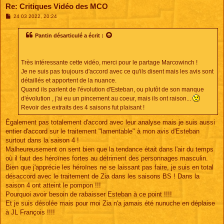
Re: Critiques Vidéo des MCO
M
24 03 2022, 20:24
e
s
s
Pantin désarticulé
a écrit :
a
g
e
Très intéressante cette vidéo, merci pour le partage Marcowinch !
Je ne suis pas toujours d'accord avec ce qu'ils disent mais les avis sont
détaillés et apportent de la nuance.
Quand ils parlent de l'évolution d'Esteban, ou plutôt de son manque
d'évolution , j'ai eu un pincement au coeur, mais ils ont raison...
Revoir des extraits des 4 saisons fut plaisant !
Également pas totalement d'accord avec leur analyse mais je suis aussi
entier d'accord sur le traitement "lamentable" à mon avis d'Esteban
surtout dans la saison 4 !
Malheureusement on sent bien que la tendance était dans l'air du temps
où il faut des héroïnes fortes au détriment des personnages masculin.
Bien que j'apprécie les héroïnes ne se laissant pas faire, je suis en total
désaccord avec le traitement de Zia dans les saisons BS ! Dans la
saison 4 ont atteint le pompon !!!
Pourquoi avoir besoin de rabaisser Esteban à ce point !!!!
Et je suis désolée mais pour moi Zia n'a jamais été nunuche en déplaise
à JL François !!!!