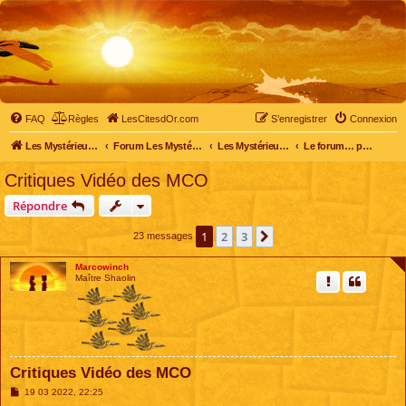
FAQ
Règles
LesCitesdOr.com
S’enregistrer
Connexion
Les Mystérieuses Cités d'Or - LesCitesdOr.com
Forum Les Mystérieuses Cités d'Or
Les Mystérieuses Cités d'Or
Le forum… pour tous
Critiques Vidéo des MCO
Répondre
1
2
3
Suivante
23 messages
Marcowinch
Maître Shaolin
Critiques Vidéo des MCO
M
19 03 2022, 22:25
e