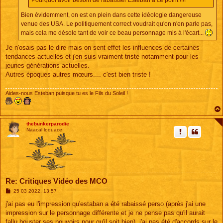
Pourquoi avoir besoin de rabaisser Esteban à ce point !!!!
Bien évidemment, on est en plein dans cette idéologie dangereuse
venue des USA. Le politiquement correct voudrait qu'on n'en parle pas,
mais cela me désole tant de voir ce beau personnage mis à l'écart...
Je n'osais pas le dire mais on sent effet les influences de certaines
tendances actuelles et j'en suis vraiment triste notamment pour les
jeunes générations actuelles.
Autres époques autres mœurs.... c'est bien triste !
Aides-nous Esteban puisque tu es le Fils du Soleil !
thebunkerparodie
Naacal loquace
Re: Critiques Vidéo des MCO
M
25 03 2022, 13:57
e
s
j'ai pas eu l'impression qu'estaban a été rabaissé perso (après j'ai une
s
impression sur le personnage différente et je ne pense pas qu'il aurait
a
g
fallu bouster ses pouvoirs pour qu'il soit bien), j'ai pas été d'accords sur le