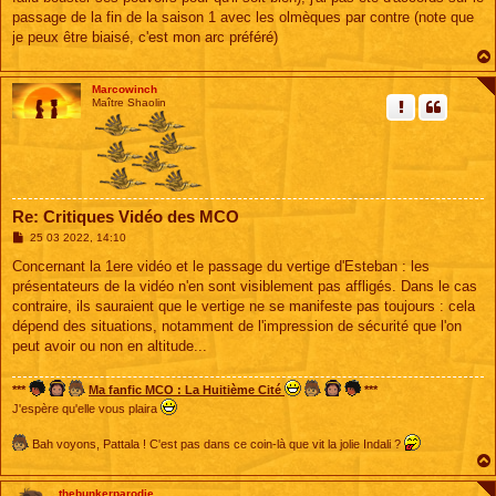
e
passage de la fin de la saison 1 avec les olmèques par contre (note que
je peux être biaisé, c'est mon arc préféré)
Marcowinch
Maître Shaolin
Re: Critiques Vidéo des MCO
M
25 03 2022, 14:10
e
s
Concernant la 1ere vidéo et le passage du vertige d'Esteban : les
s
présentateurs de la vidéo n'en sont visiblement pas affligés. Dans le cas
a
g
contraire, ils sauraient que le vertige ne se manifeste pas toujours : cela
e
dépend des situations, notamment de l'impression de sécurité que l'on
peut avoir ou non en altitude...
***
Ma fanfic MCO : La Huitième Cité
***
J'espère qu'elle vous plaira
Bah voyons, Pattala ! C'est pas dans ce coin-là que vit la jolie Indali ?
thebunkerparodie