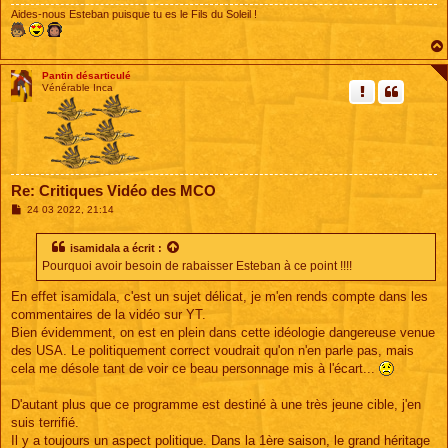
Aides-nous Esteban puisque tu es le Fils du Soleil !
Pantin désarticulé
Vénérable Inca
Re: Critiques Vidéo des MCO
M
24 03 2022, 21:14
e
s
s
isamidala
a écrit :
a
Pourquoi avoir besoin de rabaisser Esteban à ce point !!!!
g
e
En effet isamidala, c'est un sujet délicat, je m'en rends compte dans les
commentaires de la vidéo sur YT.
Bien évidemment, on est en plein dans cette idéologie dangereuse venue
des USA. Le politiquement correct voudrait qu'on n'en parle pas, mais
cela me désole tant de voir ce beau personnage mis à l'écart...
D'autant plus que ce programme est destiné à une très jeune cible, j'en
suis terrifié.
Il y a toujours un aspect politique. Dans la 1ère saison, le grand héritage