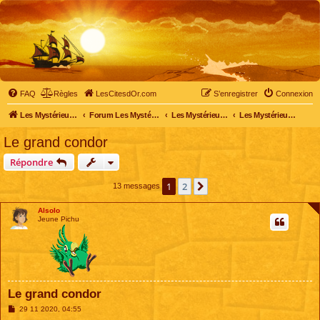
FAQ
Règles
LesCitesdOr.com
S’enregistrer
Connexion
Les Mystérieuses Cités d'Or - LesCitesdOr.com
Forum Les Mystérieuses Cités d'Or
Les Mystérieuses Cités d'Or
Les Mystérieuses Cités d'Or : saison 4 (2020)
Le grand condor
Répondre
1
2
Suivante
13 messages
Alsolo
Jeune Pichu
Le grand condor
M
29 11 2020, 04:55
e