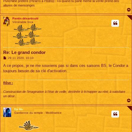
Punchline préfére (Pizarro a Pédro):: Toi quand tu parle même la vérité prend des
allures de mensonges
Pantin désarticulé
Vénérable Inca
Re: Le grand condor
M
29 11 2020, 10:10
e
s
A ce propos, je ne me souviens pas si dans ces saisons BS, le Condor a
s
toujours besoin de sa clé d'activation...
a
g
e
Rêve :
Construction de l'imagination à l'état de veille, destinée à échapper au réel, à satisfaire
un désir.
Ra Mu
Gardienne du temple - Modératrice