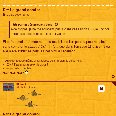
Re: Le grand condor
M
29 11 2020, 10:30
e
s
s
Pantin désarticulé
a écrit :
a
A ce propos, je ne me souviens pas si dans ces saisons BS, le Condor
g
e
a toujours besoin de sa clé d'activation...
Elle n'a jamais été montrée. Les médaillons l'on peu ou prou remplacé,
sans compter le statut d"élu". Il n'y a que dans l'épisode 11 saison 3 où
elle a été exhumée pour les besoins du scénario.
- On s'est tout de même embrassés, cela ne signifie donc rien?
- HEIN? T'as embrassé Ambrosius?
- *soupir* Allez, déblaie!
HOP HOP HOP!
Pichu Jr
Alchimiste bavard
Re: Le grand condor