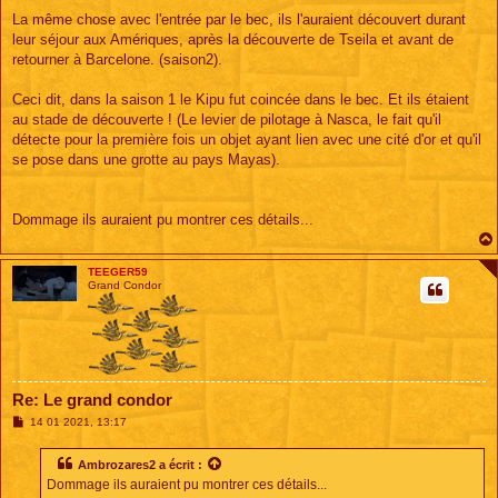
La même chose avec l'entrée par le bec, ils l'auraient découvert durant
leur séjour aux Amériques, après la découverte de Tseila et avant de
retourner à Barcelone. (saison2).
Ceci dit, dans la saison 1 le Kipu fut coincée dans le bec. Et ils étaient
au stade de découverte ! (Le levier de pilotage à Nasca, le fait qu'il
détecte pour la première fois un objet ayant lien avec une cité d'or et qu'il
se pose dans une grotte au pays Mayas).
Dommage ils auraient pu montrer ces détails...
TEEGER59
Grand Condor
Re: Le grand condor
M
14 01 2021, 13:17
e
s
s
Ambrozares2
a écrit :
a
Dommage ils auraient pu montrer ces détails...
g