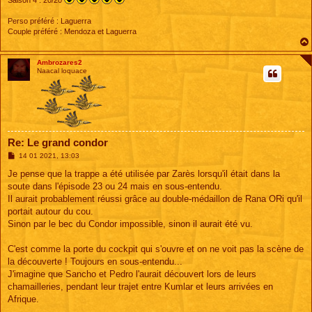
Perso préféré : Laguerra
Couple préféré : Mendoza et Laguerra
Ambrozares2
Naacal loquace
Re: Le grand condor
M
14 01 2021, 13:03
e
s
Je pense que la trappe a été utilisée par Zarès lorsqu'il était dans la
s
soute dans l'épisode 23 ou 24 mais en sous-entendu.
a
g
Il aurait probablement réussi grâce au double-médaillon de Rana ORi qu'il
e
portait autour du cou.
Sinon par le bec du Condor impossible, sinon il aurait été vu.
C'est comme la porte du cockpit qui s'ouvre et on ne voit pas la scène de
la découverte ! Toujours en sous-entendu...
J'imagine que Sancho et Pedro l'aurait découvert lors de leurs
chamailleries, pendant leur trajet entre Kumlar et leurs arrivées en
Afrique.