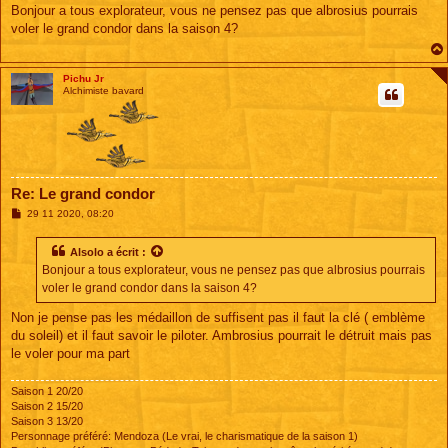
s
Bonjour a tous explorateur, vous ne pensez pas que albrosius pourrais
s
voler le grand condor dans la saison 4?
a
g
e
Pichu Jr
Alchimiste bavard
Re: Le grand condor
M
29 11 2020, 08:20
e
s
s
Alsolo
a écrit :
a
Bonjour a tous explorateur, vous ne pensez pas que albrosius pourrais
g
e
voler le grand condor dans la saison 4?
Non je pense pas les médaillon de suffisent pas il faut la clé ( emblème
du soleil) et il faut savoir le piloter. Ambrosius pourrait le détruit mais pas
le voler pour ma part
Saison 1 20/20
Saison 2 15/20
Saison 3 13/20
Personnage préféré: Mendoza (Le vrai, le charismatique de la saison 1)