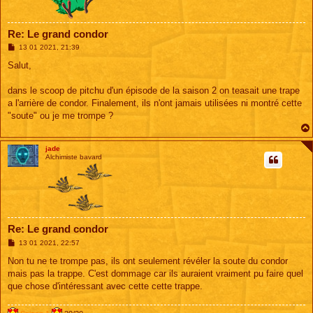
Re: Le grand condor
M
13 01 2021, 21:39
e
s
Salut,
s
a
g
dans le scoop de pitchu d'un épisode de la saison 2 on teasait une trape
e
a l'arrière de condor. Finalement, ils n'ont jamais utilisées ni montré cette
"soute" ou je me trompe ?
jade
Alchimiste bavard
Re: Le grand condor
M
13 01 2021, 22:57
e
s
Non tu ne te trompe pas, ils ont seulement révéler la soute du condor
s
mais pas la trappe. C'est dommage car ils auraient vraiment pu faire quel
a
g
que chose d'intéressant avec cette cette trappe.
e