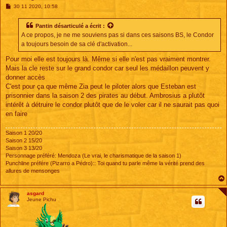
M
30 11 2020, 10:58
e
s
s
Pantin désarticulé
a écrit :
a
A ce propos, je ne me souviens pas si dans ces saisons BS, le Condor
g
e
a toujours besoin de sa clé d'activation...
Pour moi elle est toujours là. Même si elle n'est pas vraiment montrer.
Mais la cle reste sur le grand condor car seul les médaillon peuvent y
donner accès
C'est pour ça que même Zia peut le piloter alors que Esteban est
prisonnier dans la saison 2 des pirates au début. Ambrosius a plutôt
intérêt à détruire le condor plutôt que de le voler car il ne saurait pas quoi
en faire
Saison 1 20/20
Saison 2 15/20
Saison 3 13/20
Personnage préféré: Mendoza (Le vrai, le charismatique de la saison 1)
Punchline préfére (Pizarro a Pédro):: Toi quand tu parle même la vérité prend des
allures de mensonges
asgard
Jeune Pichu