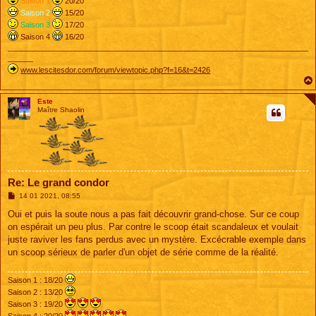
Saison 1
20/20
Saison 2
15/20
Saison 3
17/20
Saison 4
16/20
_______________________________________________________________________
______
www.lescitesdor.com/forum/viewtopic.php?f=16&t=2426
Este
Maître Shaolin
Re: Le grand condor
M
14 01 2021, 08:55
e
s
Oui et puis la soute nous a pas fait découvrir grand-chose. Sur ce coup
s
on espérait un peu plus. Par contre le scoop était scandaleux et voulait
a
g
juste raviver les fans perdus avec un mystère. Excécrable exemple dans
e
un scoop sérieux de parler d'un objet de série comme de la réalité.
Saison 1 : 18/20
Saison 2 : 13/20
Saison 3 : 19/20
Saison 4 : 20/20