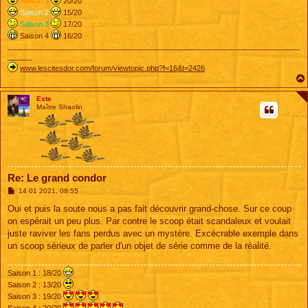
Saison 1
20/20
Saison 2
15/20
Saison 3
17/20
Saison 4
16/20
_______________________________________________________________________
______
www.lescitesdor.com/forum/viewtopic.php?f=16&t=2426
Este
Maître Shaolin
Re: Le grand condor
M
14 01 2021, 08:55
e
s
Oui et puis la soute nous a pas fait découvrir grand-chose. Sur ce coup
s
on espérait un peu plus. Par contre le scoop était scandaleux et voulait
a
g
juste raviver les fans perdus avec un mystère. Excécrable exemple dans
e
un scoop sérieux de parler d'un objet de série comme de la réalité.
Saison 1 : 18/20
Saison 2 : 13/20
Saison 3 : 19/20
Saison 4 : 20/20