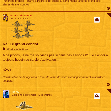
Punchline préfére (Pizarro a Pédro):: Toi quand tu parle même la vérité prend des
allures de mensonges
Pantin désarticulé
Vénérable Inca
Re: Le grand condor
M
29 11 2020, 10:10
e
s
A ce propos, je ne me souviens pas si dans ces saisons BS, le Condor a
s
toujours besoin de sa clé d'activation...
a
g
e
Rêve :
Construction de l'imagination à l'état de veille, destinée à échapper au réel, à satisfaire
un désir.
Ra Mu
Gardienne du temple - Modératrice