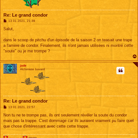
Re: Le grand condor
M
13 01 2021, 21:39
e
s
Salut,
s
a
g
dans le scoop de pitchu d'un épisode de la saison 2 on teasait une trape
e
a l'arrière de condor. Finalement, ils n'ont jamais utilisées ni montré cette
"soute" ou je me trompe ?
jade
Alchimiste bavard
Re: Le grand condor
M
13 01 2021, 22:57
e
s
Non tu ne te trompe pas, ils ont seulement révéler la soute du condor
s
mais pas la trappe. C'est dommage car ils auraient vraiment pu faire quel
a
g
que chose d'intéressant avec cette cette trappe.
e