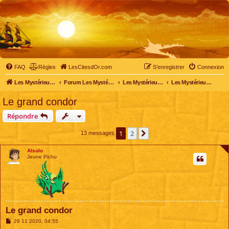
FAQ
Règles
LesCitesdOr.com
S’enregistrer
Connexion
Les Mystérieuses Cités d'Or - LesCitesdOr.com
Forum Les Mystérieuses Cités d'Or
Les Mystérieuses Cités d'Or
Les Mystérieuses Cités d'Or : saison 4 (2020)
Le grand condor
Répondre
1
2
Suivante
13 messages
Alsolo
Jeune Pichu
Le grand condor
M
29 11 2020, 04:55
e