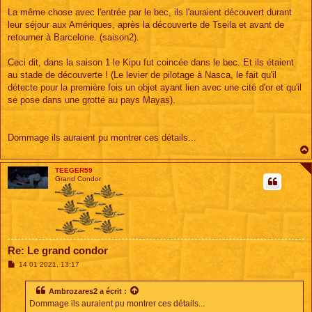
La même chose avec l'entrée par le bec, ils l'auraient découvert durant
leur séjour aux Amériques, après la découverte de Tseila et avant de
retourner à Barcelone. (saison2).
Ceci dit, dans la saison 1 le Kipu fut coincée dans le bec. Et ils étaient
au stade de découverte ! (Le levier de pilotage à Nasca, le fait qu'il
détecte pour la première fois un objet ayant lien avec une cité d'or et qu'il
se pose dans une grotte au pays Mayas).
Dommage ils auraient pu montrer ces détails...
TEEGER59
Grand Condor
Re: Le grand condor
M
14 01 2021, 13:17
e
s
s
Ambrozares2
a écrit :
a
Dommage ils auraient pu montrer ces détails...
g