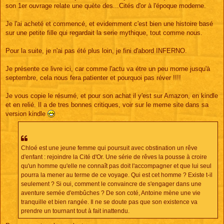
s
son 1er ouvrage relate une quète des...Cités d'or à l'époque moderne.
a
g
e
Je l'ai acheté et commencé, et evidemment c'est bien une histoire basé
sur une petite fille qui regardait la serie mythique, tout comme nous.
Pour la suite, je n'ai pas été plus loin, je fini d'abord INFERNO.
Je présente ce livre ici, car comme l'actu va étre un peu morne jusqu'à
septembre, cela nous fera patienter et pourquoi pas réver !!!!
Je vous copie le résumé, et pour son achat il y'est sur Amazon, en kindle
et en relié. Il a de tres bonnes critiques, voir sur le meme site dans sa
version kindle
Chloé est une jeune femme qui poursuit avec obstination un rêve
d'enfant : rejoindre la Cité d'Or. Une série de rêves la pousse à croire
qu'un homme qu'elle ne connaît pas doit l'accompagner et que lui seul
pourra la mener au terme de ce voyage. Qui est cet homme ? Existe t-il
seulement ? Si oui, comment le convaincre de s'engager dans une
aventure semée d'embûches ? De son coté, Antoine mène une vie
tranquille et bien rangée. Il ne se doute pas que son existence va
prendre un tournant tout à fait inattendu.