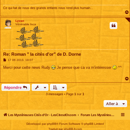
Ce qui fait de nous des grands enfants nous rend plus humain...
Lyvan
Vénérable Inca
Re: Roman " la cités d'or" de D. Dorne
M
17 06 2013, 19:07
e
s
Merci pour cette news Rudy
Je pense que ca va m'intéresser
^^
s
a
g
e
Répondre
3 messages • Page
1
sur
1
Aller à
Les Mystérieuses Cités d'Or - LesCitesdOr.com
Forum Les Mystérieuses Cités d'Or
Développé par
phpBB
® Forum Software © phpBB Limited
Traduit par
phpBB-fr.com