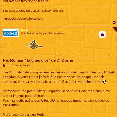
Par avance tres bonne lecture
Blog Special Creation Custom et decor cités d'or
http://delacoursprod.blogspot.fr/
Dodie
Gardienne du temple - Modératrice
Re: Roman " la cités d'or" de D. Dorne
M
16 06 2013, 19:33
e
s
J'ai INFERNO depuis quelques semaines (Robert Langdon un jour, Robert
s
Langdon toujours) mais j'hésite à le commencer, parce que une fois
a
g
commencé, on arrive très vite à la fin! Mais je ne vais plus tarder
e
N'empêche une petite fille qui regardait la série tout comme nous, c'est
une belle intro pour débuter...
Pas mal cette quête des Cités d'Or à l'époque moderne, bonne idée de
translation...
Merci pour ce partage Rudy!