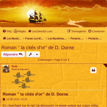
FAQ
Règles
LesCitesdOr.com
S’enregistrer
Connexion
Les Mystérieuses Cités d'Or - LesCitesdOr.com
Forum Les Mystérieuses Cités d'Or
Les Mystérieuses Cités d'Or
Produits dérivés
Produits dérivés divers
Roman " la cités d'or" de D. Dorne
Répondre
3 messages • Page
1
sur
1
Rudy
Naacal loquace
Roman " la cités d'or" de D. Dorne
M
16 06 2013, 19:19
e
s
En cherchant sur le net j'ai découvert ce jeune auteur qui s'auto édite,