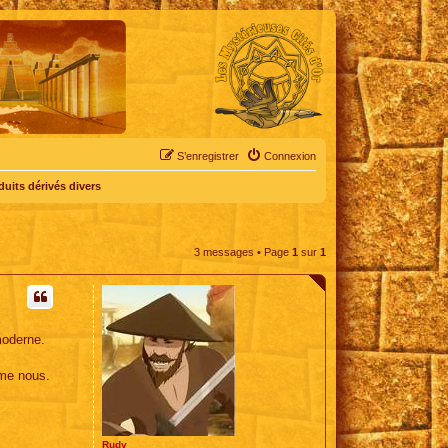
S’enregistrer
Connexion
duits dérivés divers
3 messages • Page
1
sur
1
moderne.
mme nous.
Rudy
!