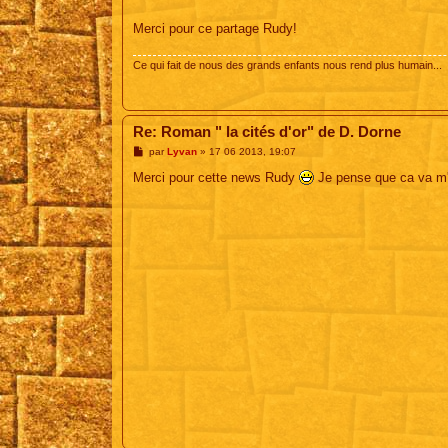
Merci pour ce partage Rudy!
Ce qui fait de nous des grands enfants nous rend plus humain...
Re: Roman " la cités d'or" de D. Dorne
M
par
Lyvan
»
17 06 2013, 19:07
e
s
Merci pour cette news Rudy
Je pense que ca va m'
s
a
g
e