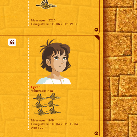
Messages :
2210
Enregistré le :
12 06 2012, 21:38
H
a
u
t
Lyvan
Vénérable Inca
Messages :
949
Enregistré le :
18 04 2011, 12:34
Âge :
29
H