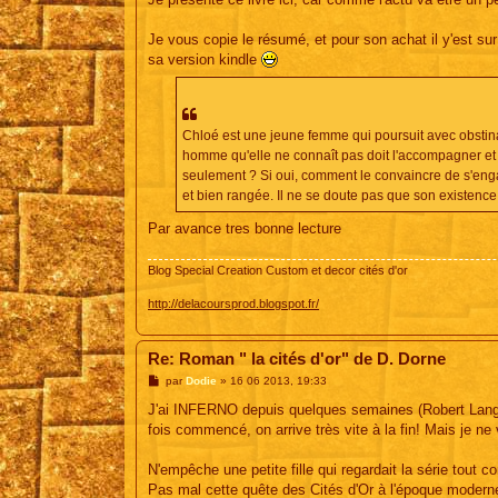
Je vous copie le résumé, et pour son achat il y'est sur
sa version kindle
Chloé est une jeune femme qui poursuit avec obstinat
homme qu'elle ne connaît pas doit l'accompagner et 
seulement ? Si oui, comment le convaincre de s'en
et bien rangée. Il ne se doute pas que son existence 
Par avance tres bonne lecture
Blog Special Creation Custom et decor cités d'or
http://delacoursprod.blogspot.fr/
Re: Roman " la cités d'or" de D. Dorne
M
par
Dodie
»
16 06 2013, 19:33
e
s
J'ai INFERNO depuis quelques semaines (Robert Langd
s
fois commencé, on arrive très vite à la fin! Mais je ne
a
g
e
N'empêche une petite fille qui regardait la série tout c
Pas mal cette quête des Cités d'Or à l'époque moderne,