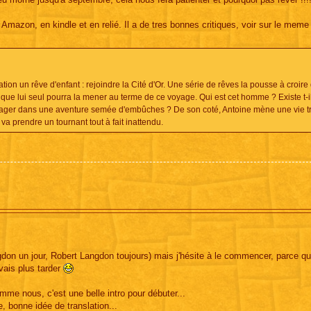
 Amazon, en kindle et en relié. Il a de tres bonnes critiques, voir sur le meme
ion un rêve d'enfant : rejoindre la Cité d'Or. Une série de rêves la pousse à croire
que lui seul pourra la mener au terme de ce voyage. Qui est cet homme ? Existe t-i
gager dans une aventure semée d'embûches ? De son coté, Antoine mène une vie tr
va prendre un tournant tout à fait inattendu.
on un jour, Robert Langdon toujours) mais j'hésite à le commencer, parce q
 vais plus tarder
omme nous, c'est une belle intro pour débuter...
 bonne idée de translation...