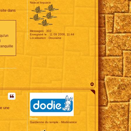
Naacal loquace
 site dans
Messages :
302
Enregistré le :
11 09 2006, 11:44
 qu'un
Localisation :
Douvaine
l
anquille
H
a
u
t
ue une
Dodie
Gardienne du temple - Modératrice