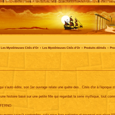
Les Mystérieuses Cités d'Or
Les Mystérieuses Cités d'Or
Produits dérivés
Pro
qui s'auto édite, son 1er ouvrage relate une quète des...Cités d'or à l'époque 
ne histoire basé sur une petite fille qui regardait la serie mythique, tout co
 INFERNO.
eu morne jusqu'à septembre, cela nous fera patienter et pourquoi pas réver !!!