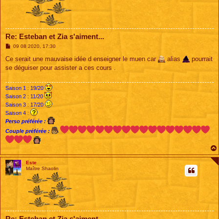
Re: Esteban et Zia s'aiment...
M
09 08 2020, 17:30
e
s
Ce serait une mauvaise idée d enseigner le muen car
alias
pourrait
s
se déguiser pour assister a ces cours .
a
g
e
Saison 1 : 19/20
Saison 2 : 11/20
Saison 3 : 17/20
Saison 4 :
Perso préférée :
Couple préférée :
Este
Maître Shaolin
Re: Esteban et Zia s'aiment...