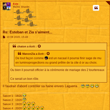
Este
Maître Shaolin
Re: Esteban et Zia s'aiment...
M
10 08 2020, 15:48
e
s
s
chaton
a écrit :
a
g
ManonZia
a écrit :
e
De tout façon comme
est un nacaal il pourrai finir sage de mu
en luminoprogections ou grand prêtre de la cite d or au choix.
Ou bien il pourrait officier à la cérémonie de mariage des 2 tourtereaux
.
Ce serait un bon rôle.
Il faudrait d'abord contrôler sa haine envers Laguerra...
Saison 1 : 18/20
Saison 2 : 13/20
Saison 3 : 19/20
Saison 4 : 20/20