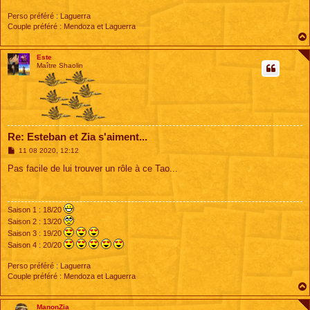
Perso préféré : Laguerra
Couple préféré : Mendoza et Laguerra
Este
Maître Shaolin
Re: Esteban et Zia s'aiment...
M
11 08 2020, 12:12
e
s
Pas facile de lui trouver un rôle à ce Tao...
s
a
g
e
Saison 1 : 18/20
Saison 2 : 13/20
Saison 3 : 19/20
Saison 4 : 20/20
Perso préféré : Laguerra
Couple préféré : Mendoza et Laguerra
ManonZia