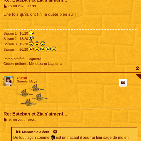
M
09 08 2020, 17:33
e
s
Une fois qu'ils ont fini la quête bien sûr !!
s
a
g
e
Saison 1 : 18/20
Saison 2 : 13/20
Saison 3 : 19/20
Saison 4 : 20/20
Perso préféré : Laguerra
Couple préféré : Mendoza et Laguerra
chaton
Guerrier Maya
Re: Esteban et Zia s'aiment...
M
10 08 2020, 15:21
e
s
s
ManonZia
a écrit :
a
De tout façon comme
est un nacaal il pourrai finir sage de mu en
g