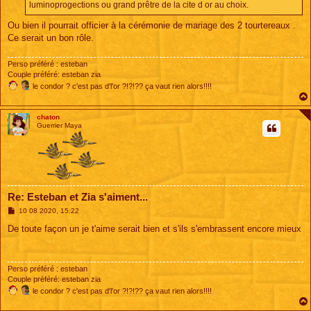
e
luminoprogections ou grand prêtre de la cite d or au choix.
Ou bien il pourrait officier à la cérémonie de mariage des 2 tourtereaux .
Ce serait un bon rôle.
Perso préféré : esteban
Couple préféré: esteban zia
le condor ? c'est pas d'l'or ?!?!?? ça vaut rien alors!!!!
chaton
Guerrier Maya
Re: Esteban et Zia s'aiment...
M
10 08 2020, 15:22
e
s
De toute façon un je t'aime serait bien et s'ils s'embrassent encore mieux
s
a
g
e
Perso préféré : esteban
Couple préféré: esteban zia
le condor ? c'est pas d'l'or ?!?!?? ça vaut rien alors!!!!