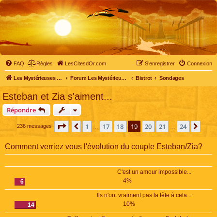
FAQ
Règles
LesCitesdOr.com
S’enregistrer
Connexion
Les Mystérieuses Cités d'Or - LesCitesdOr.com
Forum Les Mystérieuses Cités d'Or
Bistrot
Sondages
Esteban et Zia s'aiment...
Répondre
Page
19
sur
24
1
17
18
19
20
21
24
Précédente
Suiv
236 messages
…
…
Comment verriez vous l'évolution du couple Esteban/Zia?
C'est un amour impossible...
4%
6
Ils n'ont vraiment pas la tête à cela...
10%
14