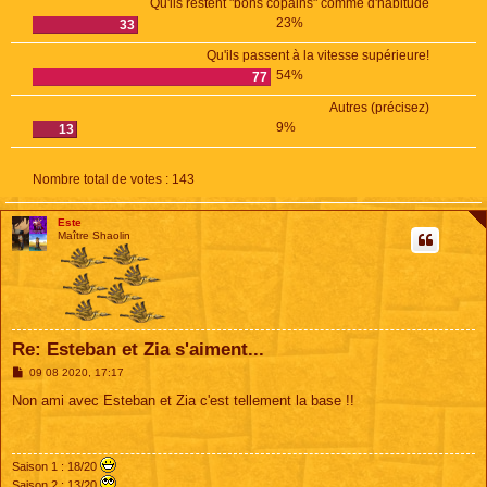
Qu'ils restent "bons copains" comme d'habitude
23%
33
Qu'ils passent à la vitesse supérieure!
54%
77
Autres (précisez)
9%
13
Nombre total de votes :
143
Este
Maître Shaolin
Re: Esteban et Zia s'aiment...
M
09 08 2020, 17:17
e
s
Non ami avec Esteban et Zia c'est tellement la base !!
s
a
g
e
Saison 1 : 18/20
Saison 2 : 13/20