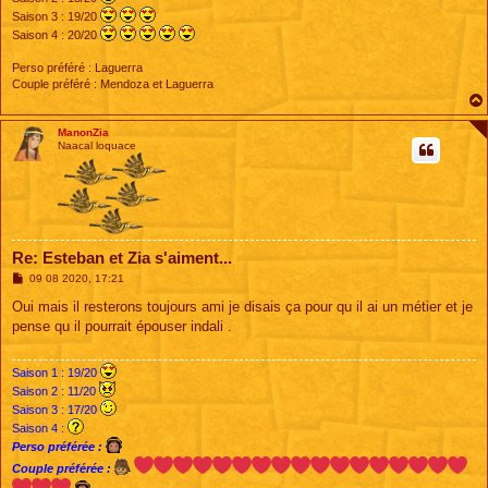
Saison 3 : 19/20
Saison 4 : 20/20
Perso préféré : Laguerra
Couple préféré : Mendoza et Laguerra
ManonZia
Naacal loquace
Re: Esteban et Zia s'aiment...
M
09 08 2020, 17:21
e
s
Oui mais il resterons toujours ami je disais ça pour qu il ai un métier et je
s
pense qu il pourrait épouser indali .
a
g
e
Saison 1 : 19/20
Saison 2 : 11/20
Saison 3 : 17/20
Saison 4 :
Perso préférée :
Couple préférée :