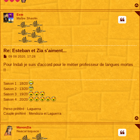
Este
Maître Shaolin
Re: Esteban et Zia s'aiment...
M
09 08 2020, 17:28
e
s
Pour Indali je suis d'accord pour le métier professeur de langues mortes
s
!!
a
g
e
Saison 1 : 18/20
Saison 2 : 13/20
Saison 3 : 19/20
Saison 4 : 20/20
Perso préféré : Laguerra
Couple préféré : Mendoza et Laguerra
ManonZia
Naacal loquace