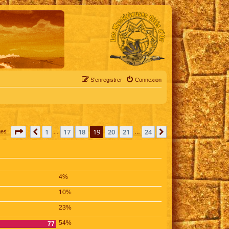
S’enregistrer
Connexion
Page
19
sur
24
1
17
18
19
20
21
24
Précédente
Suivante
ges
…
…
4%
10%
23%
54%
77