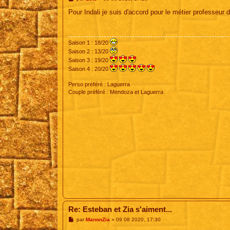
e
s
Pour Indali je suis d'accord pour le métier professeur 
s
a
g
e
Saison 1 : 18/20
Saison 2 : 13/20
Saison 3 : 19/20
Saison 4 : 20/20
Perso préféré : Laguerra
Couple préféré : Mendoza et Laguerra
Re: Esteban et Zia s'aiment...
M
par
ManonZia
»
09 08 2020, 17:30
e