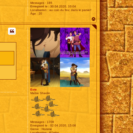
Messages :
185
Enregistré le :
30 04 2020, 10:04
Localisation :
au coin du feu; dans le panier!
Âge :
20
H
a
u
t
Este
Maître Shaolin
Messages :
1708
Enregistré le :
02 04 2020, 15:06
Genre :
Homme
Localisation :
Kûmlar