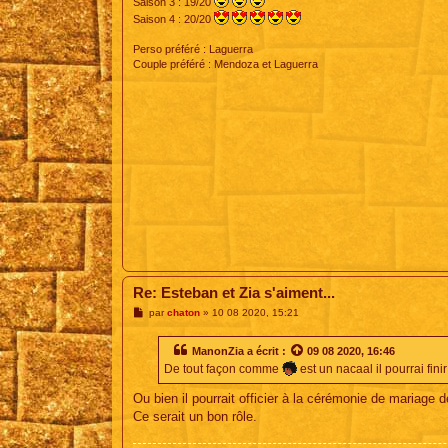
Saison 3 : 19/20
Saison 4 : 20/20
Perso préféré : Laguerra
Couple préféré : Mendoza et Laguerra
Re: Esteban et Zia s'aiment...
M
par
chaton
»
10 08 2020, 15:21
e
s
s
ManonZia
a écrit :
09 08 2020, 16:46
a
De tout façon comme
est un nacaal il pourrai fin
g
e
Ou bien il pourrait officier à la cérémonie de mariage d
Ce serait un bon rôle.