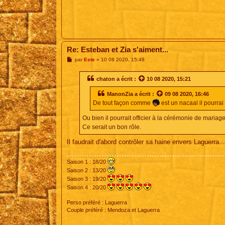
Re: Esteban et Zia s'aiment...
M
par
Este
»
10 08 2020, 15:48
e
s
s
chaton
a écrit :
10 08 2020, 15:21
a
g
ManonZia
a écrit :
09 08 2020, 16:46
e
De tout façon comme
est un nacaal il pourrai
Ou bien il pourrait officier à la cérémonie de mariage
Ce serait un bon rôle.
Il faudrait d'abord contrôler sa haine envers Laguerra..
Saison 1 : 18/20
Saison 2 : 13/20
Saison 3 : 19/20
Saison 4 : 20/20
Perso préféré : Laguerra
Couple préféré : Mendoza et Laguerra