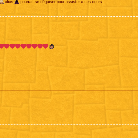
alias
pourrait se déguiser pour assister a ces cours .