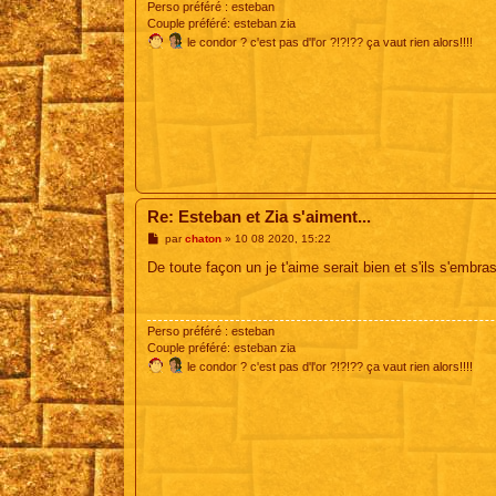
Perso préféré : esteban
Couple préféré: esteban zia
le condor ? c'est pas d'l'or ?!?!?? ça vaut rien alors!!!!
Re: Esteban et Zia s'aiment...
M
par
chaton
»
10 08 2020, 15:22
e
s
De toute façon un je t'aime serait bien et s'ils s'embr
s
a
g
e
Perso préféré : esteban
Couple préféré: esteban zia
le condor ? c'est pas d'l'or ?!?!?? ça vaut rien alors!!!!