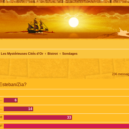
Les Mystérieuses Cités d'Or
Bistrot
Sondages
236 messa
 Esteban/Zia?
..
6
..
14
de
33
e!