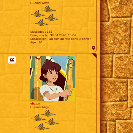
Guerrier Maya
Messages :
185
Enregistré le :
30 04 2020, 10:04
Localisation :
au coin du feu; dans le panier!
Âge :
20
H
a
u
t
chaton
Guerrier Maya