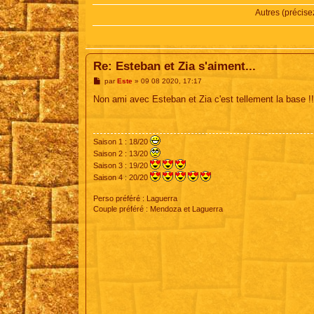
Autres (précise
Re: Esteban et Zia s'aiment...
M
par
Este
»
09 08 2020, 17:17
e
s
Non ami avec Esteban et Zia c'est tellement la base !!
s
a
g
e
Saison 1 : 18/20
Saison 2 : 13/20
Saison 3 : 19/20
Saison 4 : 20/20
Perso préféré : Laguerra
Couple préféré : Mendoza et Laguerra