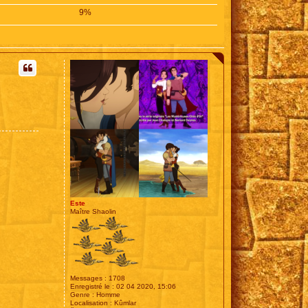
9%
Este
Maître Shaolin
Messages :
1708
Enregistré le :
02 04 2020, 15:06
Genre :
Homme
Localisation :
Kûmlar