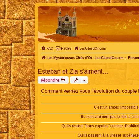
FAQ
Règles
LesCitesdOr.com
Les Mystérieuses Cités d'Or - LesCitesdOr.com
Forum 
Esteban et Zia s'aiment...
Répondre
Comment verriez vous l'évolution du couple
C'est un amour impossible.
Ils n'ont vraiment pas la tête à cela.
Qu'ils restent "bons copains" comme d'habitu
Qu'ils passent à la vitesse supérieur