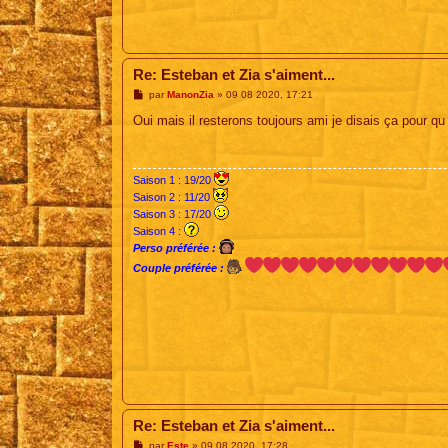
Re: Esteban et Zia s'aiment...
M
par
ManonZia
»
09 08 2020, 17:21
e
s
Oui mais il resterons toujours ami je disais ça pour qu i
s
a
g
e
Saison 1 : 19/20
Saison 2 : 11/20
Saison 3 : 17/20
Saison 4 :
Perso préférée :
Couple préférée :
Re: Esteban et Zia s'aiment...
M
par
Este
»
09 08 2020, 17:28