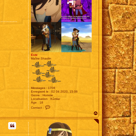
Este
Maître Shaolin
Messages :
1708
Enregistré le :
02 04 2020, 15:06
Genre :
Homme
Localisation :
Kûmlar
Âge :
18
C
Contact :
o
H
n
t
a
a
u
c
t
t
e
r