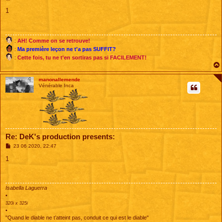
e
s
1
s
a
g
e
:
AH! Comme on se retrouve!
:
Ma première leçon ne t'a pas SUFFIT?
:
Cette fois, tu ne t'en sortiras pas si FACILEMENT!
manonallemende
Vénérable Inca
Re: DeK's production presents:
M
23 06 2020, 22:47
e
s
1
s
a
g
e
Isabella Laguerra
•
320i x 325i
•
"Quand le diable ne t’atteint pas, conduit ce qui est le diable"