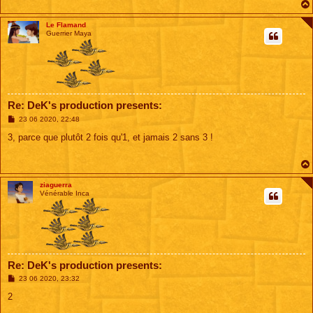
Le Flamand
Guerrier Maya
Re: DeK's production presents:
M
23 06 2020, 22:48
e
s
3, parce que plutôt 2 fois qu'1, et jamais 2 sans 3 !
s
a
g
e
ziaguerra
Vénérable Inca
Re: DeK's production presents:
M
23 06 2020, 23:32
e
s
2
s
a