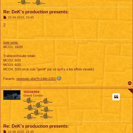
Re: DeK's production presents:
M
23 06 2020, 22:45
e
s
2
s
a
g
e
note serie:
MCO1: 18/20
Trahison/Insulte totale:
MCO2: 9/20
MCO3: 4/20
MCO4: 3/20 (et je suis "gentil" par ce qu'il y a les effets visuels)
Fanarts:
viewtopic.php?f=14&t=2301
TEEGER59
Grand Condor
Re: DeK's production presents:
M
23 06 2020, 22:45