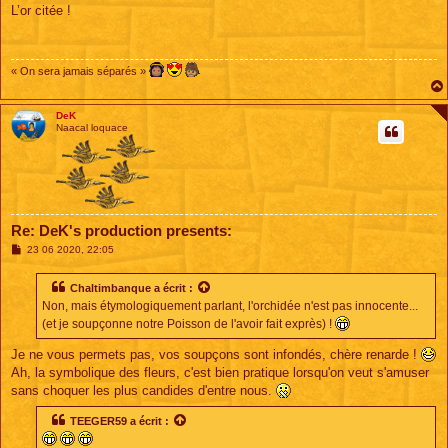
s
L’or citée !
s
a
g
e
« On sera jamais séparés »
DeK
Naacal loquace
Re: DeK's production presents:
M
23 06 2020, 22:05
e
s
s
Chaltimbanque
a écrit :
a
Non, mais étymologiquement parlant, l'orchidée n'est pas innocente...
g
e
(et je soupçonne notre Poisson de l'avoir fait exprès) !
Je ne vous permets pas, vos soupçons sont infondés, chère renarde !
Ah, la symbolique des fleurs, c'est bien pratique lorsqu'on veut s'amuser
sans choquer les plus candides d'entre nous.
TEEGER59
a écrit :