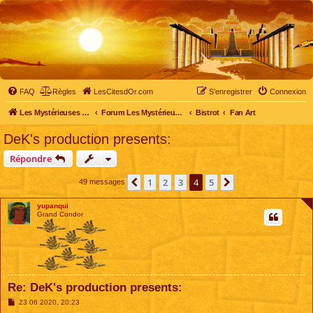
FAQ
Règles
LesCitesdOr.com
S’enregistrer
Connexion
Les Mystérieuses Cités d'Or - LesCitesdOr.com
Forum Les Mystérieuses Cités d'Or
Bistrot
Fan Art
DeK's production presents:
Répondre
1
2
3
4
5
Précédente
Suivante
49 messages
yupanqui
Grand Condor
Re: DeK's production presents:
M
23 06 2020, 20:23
e