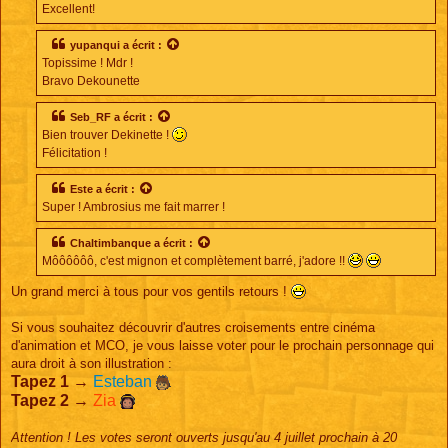
Excellent!
yupanqui
a écrit :
Topissime ! Mdr !
Bravo Dekounette
Seb_RF
a écrit :
Bien trouver Dekinette !
Félicitation !
Este
a écrit :
Super ! Ambrosius me fait marrer !
Chaltimbanque
a écrit :
Môôôôôô, c'est mignon et complètement barré, j'adore !!
Un grand merci à tous pour vos gentils retours !
Si vous souhaitez découvrir d'autres croisements entre cinéma
d'animation et MCO, je vous laisse voter pour le prochain personnage qui
aura droit à son illustration :
Tapez 1
→
Esteban
Tapez 2
→
Zia
Attention ! Les votes seront ouverts jusqu'au 4 juillet prochain à 20