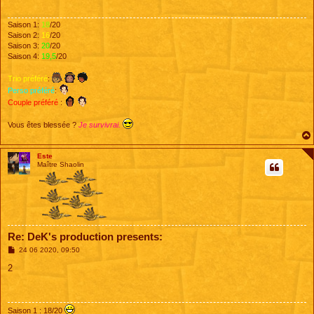
g
e
Saison 1:
18
/20
Saison 2:
16
/20
Saison 3:
20
/20
Saison 4:
19,5
/20
Trio préféré
:
Perso préféré
:
Couple préféré
:
Vous êtes blessée ?
Je survivrai.
Este
Maître Shaolin
Re: DeK's production presents:
M
24 06 2020, 09:50
e
s
2
s
a
g
e
Saison 1 : 18/20