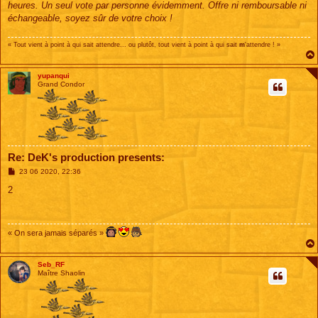
heures. Un seul vote par personne évidemment. Offre ni remboursable ni
échangeable, soyez sûr de votre choix !
« Tout vient à point à qui sait attendre... ou plutôt, tout vient à point à qui sait
m
'attendre ! »
yupanqui
Grand Condor
Re: DeK's production presents:
M
23 06 2020, 22:36
e
s
2
s
a
g
e
« On sera jamais séparés »
Seb_RF
Maître Shaolin