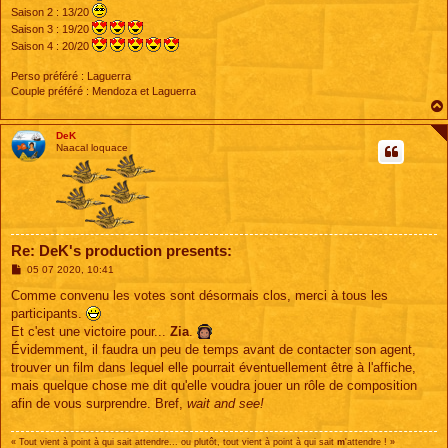
Saison 2 : 13/20
Saison 3 : 19/20
Saison 4 : 20/20
Perso préféré : Laguerra
Couple préféré : Mendoza et Laguerra
DeK
Naacal loquace
Re: DeK's production presents:
M
05 07 2020, 10:41
e
s
Comme convenu les votes sont désormais clos, merci à tous les
s
participants.
a
g
Et c'est une victoire pour...
Zia
.
e
Évidemment, il faudra un peu de temps avant de contacter son agent,
trouver un film dans lequel elle pourrait éventuellement être à l'affiche,
mais quelque chose me dit qu'elle voudra jouer un rôle de composition
afin de vous surprendre. Bref,
wait and see!
« Tout vient à point à qui sait attendre... ou plutôt, tout vient à point à qui sait
m
'attendre ! »