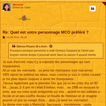
Marinché
Enfant du Soleil
Re: Quel est votre personnage MCO préféré ?
M
10 09 2019, 00:35
e
s
s
Déesse Pizarra 18
a écrit :
a
Pourquoi presque personne a voté Gomez( Gaspard je l'aime pas
g
e
trop)en meme temps il pourrait venir dans la saison 4 quand meme.
Je suis d'accord, mais il y a vraiment des personnages qui sont
impopulaires...
Ah je sais les méchants...ou pires les méchantes sont mal-aimés.
1001 raison de préférer les héros, mais comme je suis à contre courant,
je me plais depuis toujours à aimer les impopulaires...
J'avoue également que la première fois que j'ai vu les cités d'or en 83-
84... j'avais 3- 4 ans et c'était Esteban, mais... en 1986 en revoyant la
série, que ma mère avait enrégistrée sur vhs ...quand on est solitaire a
l'école et un peu souffre douleur on bouille de l'intérieur et on imagine
pouvoir un jour se venger d'eux... alors j'ai aimé les méchants!
Je donne mon vote à Marinché: fascinante , mystérieuse , rusée,