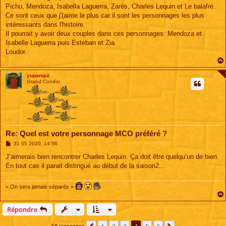
s
Pichu, Mendoza, Isabella Laguerra, Zarès, Charles Lequin et Le balafré.
a
g
Ce sont ceux que j'(aime le plus car il sont les personnages les plus
e
intéressants dans l'histoire.
Il pourrait y avoir deux couples dans ces personnages: Mendoza et
Isabelle Laguerra puis Esteban et Zia.
Loudor.
yupanqui
Grand Condor
Re: Quel est votre personnage MCO préféré ?
M
31 05 2020, 14:56
e
s
J’aimerais bien rencontrer Charles Lequin. Ça doit être quelqu’un de bien.
s
En tout cas il parait distingué au début de la saison2...
a
g
e
« On sera jamais séparés »
Répondre