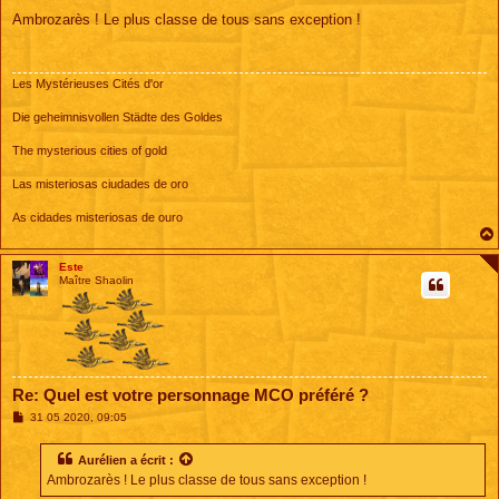
e
s
Ambrozarès ! Le plus classe de tous sans exception !
s
a
g
e
Les Mystérieuses Cités d'or
Die geheimnisvollen Städte des Goldes
The mysterious cities of gold
Las misteriosas ciudades de oro
As cidades misteriosas de ouro
Este
Maître Shaolin
Re: Quel est votre personnage MCO préféré ?
M
31 05 2020, 09:05
e
s
s
Aurélien
a écrit :
a
Ambrozarès ! Le plus classe de tous sans exception !
g
e