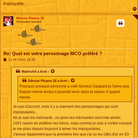
impitoyable.
Déesse Pizarra 18
Alchimiste bavard
Re: Quel est votre personnage MCO préféré ?
M
11 09 2019, 18:38
e
s
s
Marinché
a écrit :
a
g
Déesse Pizarra 18
a écrit :
e
Pourquoi presque personne a voté Gomez( Gaspard je l'aime pas
trop)en meme temps il pourrait venir dans la saison 4 quand
meme.
Je suis d'accord, mais il y a vraiment des personnages qui sont
impopulaires...
Ah je sais les méchants...ou pires les méchantes sont mal-aimés.
1001 raison de préférer les héros, mais comme je suis à contre courant,
je me plais depuis toujours à aimer les impopulaires...
J'avoue également que la première fois que j'ai vu les cités d'or en 83-