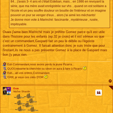
84... j'avais 3- 4 ans et c'était Esteban, mais... en 1986 en revoyant la
série, que ma mère avait enrégistrée sur vhs ...quand on est solitaire a
l'école et un peu souffre douleur on bouille de l'intérieur et on imagine
pouvoir un jour se venger d'eux... alors j'ai aimé les méchants!
Je donne mon vote à Marinché: fascinante , mystérieuse , rusée,
impitoyable.
Ouais j'aime bien Marinché mais je préfère Gomez parce qu'il est utile
dans l'histoire pour les enfants (ep.32 je crois) et il est sérieux vu que
c'est un commandant,Gaspard fait un peu le débile ou l'égoiste
contrairement à Gomez. Il faisait attention donc je suis triste que pour
l'instant,ils ne nous a pas présenter Gomez à la place de Gaspard mais
bon j'y peux rien.
Euh Commandant,nous avons perdu la jeune Pizarra...
QUOI,retourne la cherchée ou sinon on aura à faire à Pizarro
Euh... ah vos ordres,Commandant.
GRR, je veux ces cités D'OR
Este
Maître Shaolin