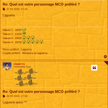
Re: Quel est votre personnage MCO préféré ?
M
27 04 2020, 17:23
e
s
Laguerra
s
a
g
e
Saison 1 : 18/20
Saison 2 : 13/20
Saison 3 : 19/20
Saison 4 : 20/20
Perso préféré : Laguerra
Couple préféré : Mendoza et Laguerra
ziaguerra
Vénérable Inca
Re: Quel est votre personnage MCO préféré ?
M
30 05 2020, 17:54
e
s
Laguerra aussi ^^
s
a