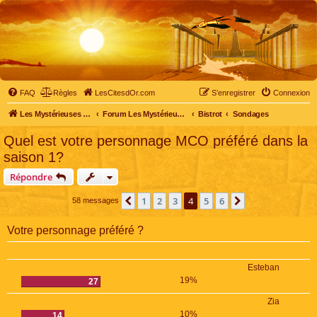
FAQ
Règles
LesCitesdOr.com
S’enregistrer
Connexion
Les Mystérieuses Cités d'Or - LesCitesdOr.com
Forum Les Mystérieuses Cités d'Or
Bistrot
Sondages
Quel est votre personnage MCO préféré dans la
saison 1?
Répondre
1
2
3
4
5
6
Précédente
Suivante
58 messages
Votre personnage préféré ?
Esteban
19%
27
Zia
10%
14