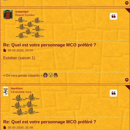
yupanqui
Grand Condor
Re: Quel est votre personnage MCO préféré ?
M
30 05 2020, 20:55
e
s
Esteban (saison 1).
s
a
g
e
« On sera jamais séparés »
Aurélien
Vénérable Inca
Re: Quel est votre personnage MCO préféré ?
M
30 05 2020, 21:08