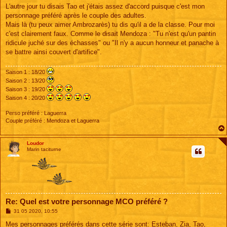
L'autre jour tu disais Tao et j'étais assez d'accord puisque c'est mon
personnage préféré après le couple des adultes.
Mais là (tu peux aimer Ambrozarès) tu dis qu'il a de la classe. Pour moi
c'est clairement faux. Comme le disait Mendoza : "Tu n'est qu'un pantin
ridicule juché sur des échasses" ou "Il n'y a aucun honneur et panache à
se battre ainsi couvert d'artifice".
Saison 1 : 18/20
Saison 2 : 13/20
Saison 3 : 19/20
Saison 4 : 20/20
Perso préféré : Laguerra
Couple préféré : Mendoza et Laguerra
Loudor
Marin taciturne
Re: Quel est votre personnage MCO préféré ?
M
31 05 2020, 10:55
e
s
Mes personnages préférés dans cette série sont: Esteban, Zia, Tao,