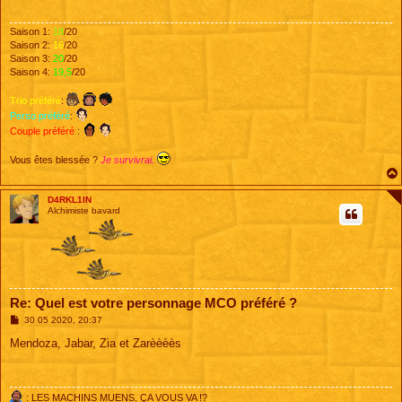
g
e
Saison 1:
18
/20
Saison 2:
16
/20
Saison 3:
20
/20
Saison 4:
19,5
/20
Trio préféré
:
Perso préféré
:
Couple préféré
:
Vous êtes blessée ?
Je survivrai.
D4RKL1IN
Alchimiste bavard
Re: Quel est votre personnage MCO préféré ?
M
30 05 2020, 20:37
e
s
Mendoza, Jabar, Zia et Zarèèèès
s
a
g
e
: LES MACHINS MUENS, ÇA VOUS VA !?