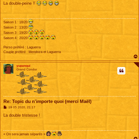
s
La double-peine !!
s
a
g
e
Saison 1 : 18/20
Saison 2 : 13/20
Saison 3 : 19/20
Saison 4 : 20/20
Perso préféré : Laguerra
Couple préféré : Mendoza et Laguerra
yupanqui
Grand Condor
Re: Topic du n'importe quoi (merci Maël)
M
19 05 2020, 21:17
e
s
La double tristesse !
s
a
g
e
« On sera jamais séparés »