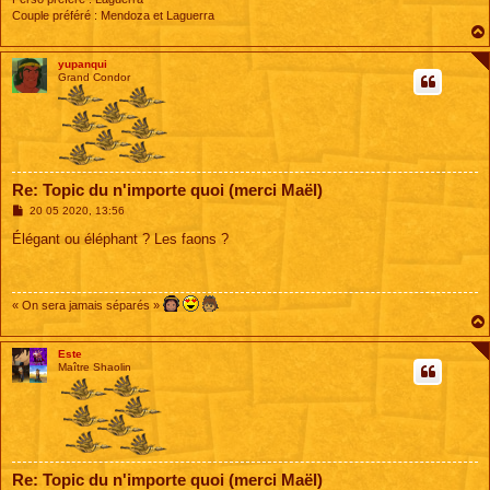
Couple préféré : Mendoza et Laguerra
yupanqui
Grand Condor
Re: Topic du n'importe quoi (merci Maël)
M
20 05 2020, 13:56
e
s
Élégant ou éléphant ? Les faons ?
s
a
g
e
« On sera jamais séparés »
Este
Maître Shaolin
Re: Topic du n'importe quoi (merci Maël)