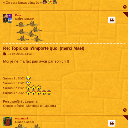
« On sera jamais séparés »
Este
Maître Shaolin
Re: Topic du n'importe quoi (merci Maël)
M
21 05 2020, 14:48
e
s
Moi je ne ma fait pas avoir par son cri !!
s
a
g
e
Saison 1 : 18/20
Saison 2 : 13/20
Saison 3 : 19/20
Saison 4 : 20/20
Perso préféré : Laguerra
Couple préféré : Mendoza et Laguerra
yupanqui
Grand Condor