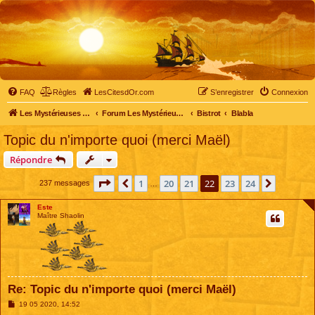
FAQ
Règles
LesCitesdOr.com
S’enregistrer
Connexion
Les Mystérieuses Cités d'Or - LesCitesdOr.com
Forum Les Mystérieuses Cités d'Or
Bistrot
Blabla
Topic du n'importe quoi (merci Maël)
Répondre
Page
22
sur
24
1
20
21
22
23
24
Précédente
Suivant
237 messages
…
Este
Maître Shaolin
Re: Topic du n'importe quoi (merci Maël)
M
19 05 2020, 14:52
e