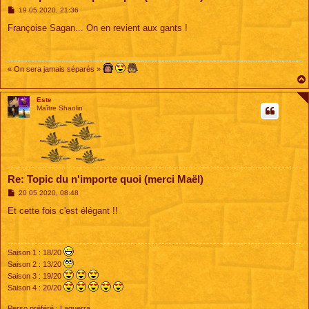
M
19 05 2020, 21:36
e
s
Françoise Sagan... On en revient aux gants !
s
a
g
e
« On sera jamais séparés »
Este
Maître Shaolin
Re: Topic du n'importe quoi (merci Maël)
M
20 05 2020, 08:48
e
s
Et cette fois c'est élégant !!
s
a
g
e
Saison 1 : 18/20
Saison 2 : 13/20
Saison 3 : 19/20
Saison 4 : 20/20
Perso préféré : Laguerra