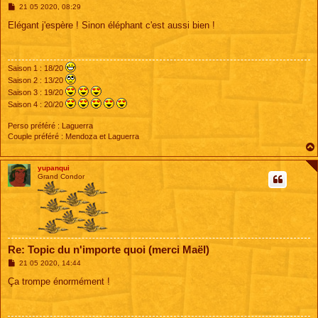
M
21 05 2020, 08:29
e
s
Elégant j'espère ! Sinon éléphant c'est aussi bien !
s
a
g
e
Saison 1 : 18/20
Saison 2 : 13/20
Saison 3 : 19/20
Saison 4 : 20/20
Perso préféré : Laguerra
Couple préféré : Mendoza et Laguerra
yupanqui
Grand Condor
Re: Topic du n'importe quoi (merci Maël)
M
21 05 2020, 14:44
e
s
Ça trompe énormément !
s
a
g
e