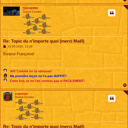
TEEGER59
Grand Condor
Re: Topic du n'importe quoi (merci Maël)
M
19 05 2020, 21:29
e
s
Bonjour Françoise!
s
a
g
e
:
AH! Comme on se retrouve!
:
Ma première leçon ne t'a pas SUFFIT?
:
Cette fois, tu ne t'en sortiras pas si FACILEMENT!
yupanqui
Grand Condor
Re: Topic du n'importe quoi (merci Maël)