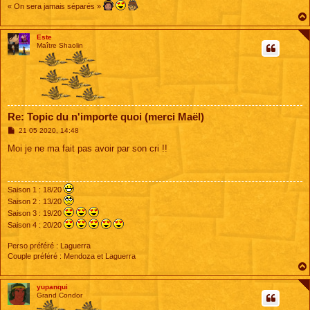
« On sera jamais séparés »
Este
Maître Shaolin
Re: Topic du n'importe quoi (merci Maël)
M
21 05 2020, 14:48
e
s
Moi je ne ma fait pas avoir par son cri !!
s
a
g
e
Saison 1 : 18/20
Saison 2 : 13/20
Saison 3 : 19/20
Saison 4 : 20/20
Perso préféré : Laguerra
Couple préféré : Mendoza et Laguerra
yupanqui
Grand Condor