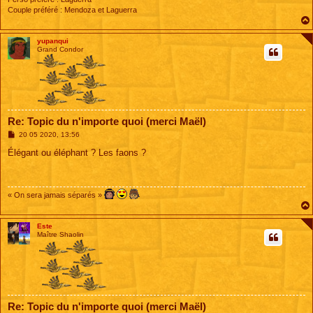
Couple préféré : Mendoza et Laguerra
yupanqui
Grand Condor
Re: Topic du n'importe quoi (merci Maël)
M
20 05 2020, 13:56
e
s
Élégant ou éléphant ? Les faons ?
s
a
g
e
« On sera jamais séparés »
Este
Maître Shaolin
Re: Topic du n'importe quoi (merci Maël)