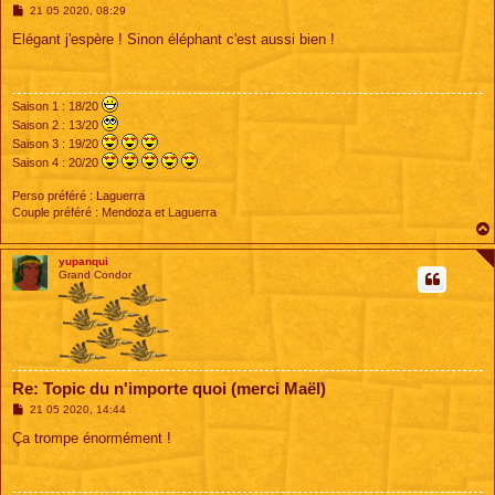
M
21 05 2020, 08:29
e
s
Elégant j'espère ! Sinon éléphant c'est aussi bien !
s
a
g
e
Saison 1 : 18/20
Saison 2 : 13/20
Saison 3 : 19/20
Saison 4 : 20/20
Perso préféré : Laguerra
Couple préféré : Mendoza et Laguerra
yupanqui
Grand Condor
Re: Topic du n'importe quoi (merci Maël)
M
21 05 2020, 14:44
e
s
Ça trompe énormément !
s
a
g
e