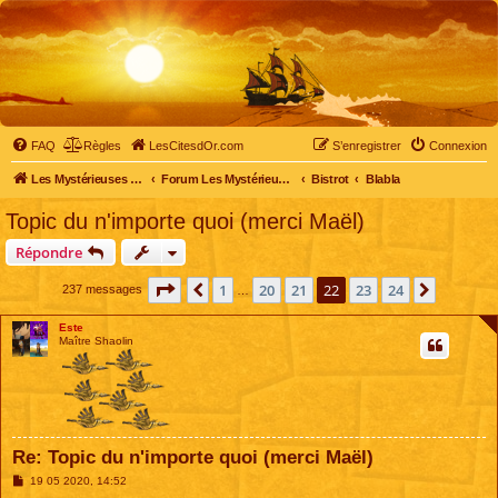
FAQ
Règles
LesCitesdOr.com
S’enregistrer
Connexion
Les Mystérieuses Cités d'Or - LesCitesdOr.com
Forum Les Mystérieuses Cités d'Or
Bistrot
Blabla
Topic du n'importe quoi (merci Maël)
Répondre
Page
22
sur
24
1
20
21
22
23
24
Précédente
Suivant
237 messages
…
Este
Maître Shaolin
Re: Topic du n'importe quoi (merci Maël)
M
19 05 2020, 14:52
e