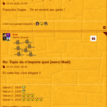
M
19 05 2020, 21:36
e
s
Françoise Sagan... On en revient aux gants !
s
a
g
e
« On sera jamais séparés »
Este
Maître Shaolin
Re: Topic du n'importe quoi (merci Maël)
M
20 05 2020, 08:48
e
s
Et cette fois c'est élégant !!
s
a
g
e
Saison 1 : 18/20
Saison 2 : 13/20
Saison 3 : 19/20
Saison 4 : 20/20
Perso préféré : Laguerra