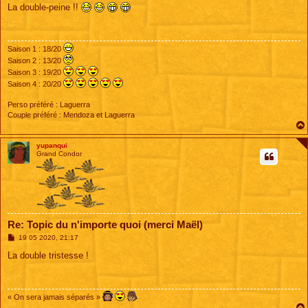
s
La double-peine !!
s
a
g
e
Saison 1 : 18/20
Saison 2 : 13/20
Saison 3 : 19/20
Saison 4 : 20/20
Perso préféré : Laguerra
Couple préféré : Mendoza et Laguerra
yupanqui
Grand Condor
Re: Topic du n'importe quoi (merci Maël)
M
19 05 2020, 21:17
e
s
La double tristesse !
s
a
g
e
« On sera jamais séparés »