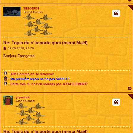
TEEGER59
Grand Condor
Re: Topic du n'importe quoi (merci Maël)
M
19 05 2020, 21:29
e
s
Bonjour Françoise!
s
a
g
e
:
AH! Comme on se retrouve!
:
Ma première leçon ne t'a pas SUFFIT?
:
Cette fois, tu ne t'en sortiras pas si FACILEMENT!
yupanqui
Grand Condor
Re: Topic du n'importe quoi (merci Maël)