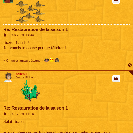
Re: Restauration de la saison 1
M
10 05 2020, 14:34
e
s
Bravo Brandit !
s
Je brandis la coupe pour te féliciter !
a
g
e
« On sera jamais séparés »
boitebill
Jeune Pichu
Re: Restauration de la saison 1
M
12 07 2020, 11:16
e
s
Salut Brandit
s
a
g
je suis intéressé par ton travail, peut-on se contacter par mp ?