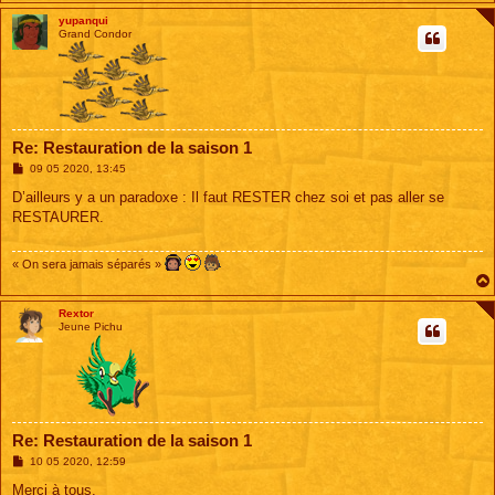
yupanqui
Grand Condor
Re: Restauration de la saison 1
M
09 05 2020, 13:45
e
s
D’ailleurs y a un paradoxe : Il faut RESTER chez soi et pas aller se
s
RESTAURER.
a
g
e
« On sera jamais séparés »
Rextor
Jeune Pichu
Re: Restauration de la saison 1
M
10 05 2020, 12:59
e
s
Merci à tous.