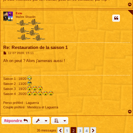
e
Este
Maître Shaolin
Re: Restauration de la saison 1
M
12 07 2020, 15:11
e
s
Ah on peut ? Alors j'aimerais aussi !
s
a
g
e
Saison 1 : 18/20
Saison 2 : 13/20
Saison 3 : 19/20
Saison 4 : 20/20
Perso préféré : Laguerra
Couple préféré : Mendoza et Laguerra
Répondre
1
2
3
4
Précédente
Suivante
35 messages