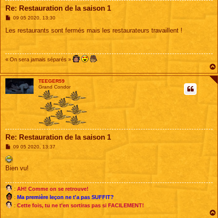
Re: Restauration de la saison 1
M
09 05 2020, 13:30
e
s
Les restaurants sont fermés mais les restaurateurs travaillent !
s
a
g
e
« On sera jamais séparés »
TEEGER59
Grand Condor
Re: Restauration de la saison 1
M
09 05 2020, 13:37
e
s
s
Bien vu!
a
g
e
:
AH! Comme on se retrouve!
:
Ma première leçon ne t'a pas SUFFIT?
:
Cette fois, tu ne t'en sortiras pas si FACILEMENT!