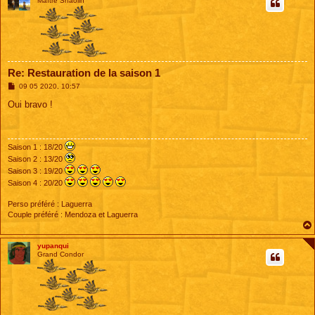
Maître Shaolin
Re: Restauration de la saison 1
M
09 05 2020, 10:57
e
s
Oui bravo !
s
a
g
e
Saison 1 : 18/20
Saison 2 : 13/20
Saison 3 : 19/20
Saison 4 : 20/20
Perso préféré : Laguerra
Couple préféré : Mendoza et Laguerra
yupanqui
Grand Condor