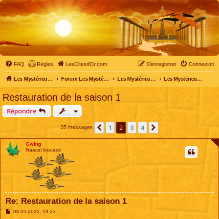
FAQ
Règles
LesCitesdOr.com
S’enregistrer
Connexion
Les Mystérieuses Cités d'Or - LesCitesdOr.com
Forum Les Mystérieuses Cités d'Or
Les Mystérieuses Cités d'Or
Les Mystérieuses Cités d'Or : saison 1 (1983)
Restauration de la saison 1
Répondre
1
2
3
4
Précédente
Suivante
35 messages
Gwing
Naacal loquace
Re: Restauration de la saison 1
M
08 05 2020, 19:23
e