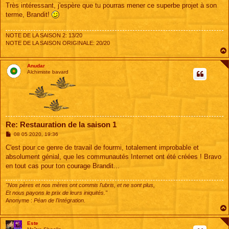
s
Très intéressant, j'espère que tu pourras mener ce superbe projet à son
s
terme, Brandit!
a
g
e
NOTE DE LA SAISON 2: 13/20
NOTE DE LA SAISON ORIGINALE: 20/20
Anudar
Alchimiste bavard
Re: Restauration de la saison 1
M
08 05 2020, 19:36
e
s
C'est pour ce genre de travail de fourmi, totalement improbable et
s
absolument génial, que les communautés Internet ont été créées ! Bravo
a
g
en tout cas pour ton courage Brandit...
e
"Nos pères et nos mères ont commis l'ubris, et ne sont plus,
Et nous payons le prix de leurs iniquités."
Anonyme :
Péan de l'Intégration
.
Este