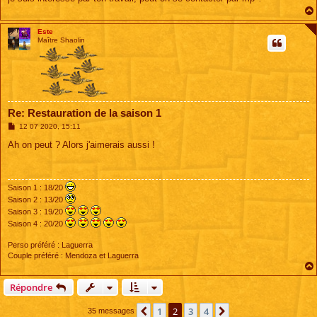
e
Este
Maître Shaolin
Re: Restauration de la saison 1
M
12 07 2020, 15:11
e
s
Ah on peut ? Alors j'aimerais aussi !
s
a
g
e
Saison 1 : 18/20
Saison 2 : 13/20
Saison 3 : 19/20
Saison 4 : 20/20
Perso préféré : Laguerra
Couple préféré : Mendoza et Laguerra
Répondre
1
2
3
4
Précédente
Suivante
35 messages