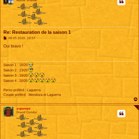
Maître Shaolin
Re: Restauration de la saison 1
M
09 05 2020, 10:57
e
s
Oui bravo !
s
a
g
e
Saison 1 : 18/20
Saison 2 : 13/20
Saison 3 : 19/20
Saison 4 : 20/20
Perso préféré : Laguerra
Couple préféré : Mendoza et Laguerra
yupanqui
Grand Condor