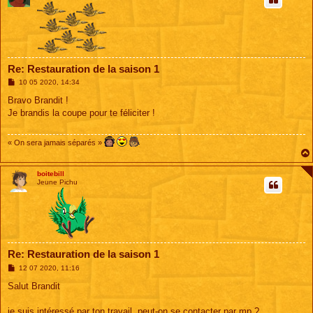
Re: Restauration de la saison 1
M
10 05 2020, 14:34
e
s
Bravo Brandit !
s
Je brandis la coupe pour te féliciter !
a
g
e
« On sera jamais séparés »
boitebill
Jeune Pichu
Re: Restauration de la saison 1
M
12 07 2020, 11:16
e
s
Salut Brandit
s
a
g
je suis intéressé par ton travail, peut-on se contacter par mp ?