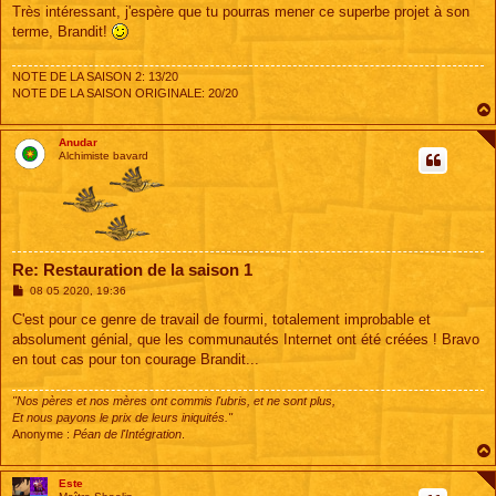
s
Très intéressant, j'espère que tu pourras mener ce superbe projet à son
s
terme, Brandit!
a
g
e
NOTE DE LA SAISON 2: 13/20
NOTE DE LA SAISON ORIGINALE: 20/20
Anudar
Alchimiste bavard
Re: Restauration de la saison 1
M
08 05 2020, 19:36
e
s
C'est pour ce genre de travail de fourmi, totalement improbable et
s
absolument génial, que les communautés Internet ont été créées ! Bravo
a
g
en tout cas pour ton courage Brandit...
e
"Nos pères et nos mères ont commis l'ubris, et ne sont plus,
Et nous payons le prix de leurs iniquités."
Anonyme :
Péan de l'Intégration
.
Este