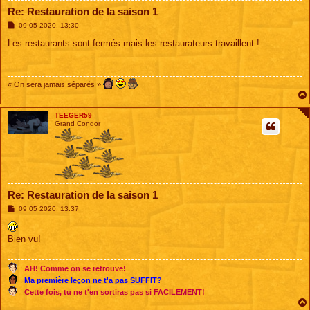
Re: Restauration de la saison 1
M
09 05 2020, 13:30
e
s
Les restaurants sont fermés mais les restaurateurs travaillent !
s
a
g
e
« On sera jamais séparés »
TEEGER59
Grand Condor
Re: Restauration de la saison 1
M
09 05 2020, 13:37
e
s
s
Bien vu!
a
g
e
:
AH! Comme on se retrouve!
:
Ma première leçon ne t'a pas SUFFIT?
:
Cette fois, tu ne t'en sortiras pas si FACILEMENT!