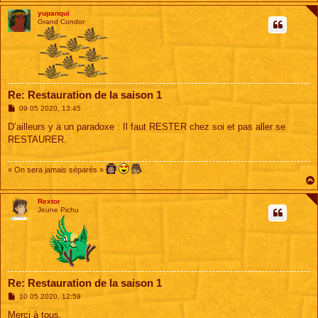
yupanqui
Grand Condor
Re: Restauration de la saison 1
M
09 05 2020, 13:45
e
s
D’ailleurs y a un paradoxe : Il faut RESTER chez soi et pas aller se
s
RESTAURER.
a
g
e
« On sera jamais séparés »
Rextor
Jeune Pichu
Re: Restauration de la saison 1
M
10 05 2020, 12:59
e
s
Merci à tous.