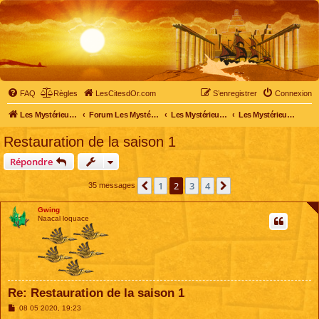
FAQ
Règles
LesCitesdOr.com
S’enregistrer
Connexion
Les Mystérieuses Cités d'Or - LesCitesdOr.com
Forum Les Mystérieuses Cités d'Or
Les Mystérieuses Cités d'Or
Les Mystérieuses Cités d'Or : saison 1 (1983)
Restauration de la saison 1
Répondre
1
2
3
4
Précédente
Suivante
35 messages
Gwing
Naacal loquace
Re: Restauration de la saison 1
M
08 05 2020, 19:23
e