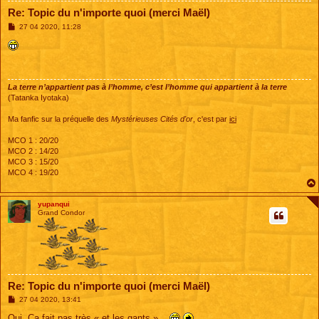
Re: Topic du n'importe quoi (merci Maël)
M
27 04 2020, 11:28
e
s
s
a
g
e
La terre n’appartient pas à l’homme, c’est l’homme qui appartient à la terre
(Tatanka Iyotaka)
Ma fanfic sur la préquelle des
Mystérieuses Cités d'or
, c'est par
ici
MCO 1 : 20/20
MCO 2 : 14/20
MCO 3 : 15/20
MCO 4 : 19/20
yupanqui
Grand Condor
Re: Topic du n'importe quoi (merci Maël)
M
27 04 2020, 13:41
e
s
Oui. Ça fait pas très « et les gants »...