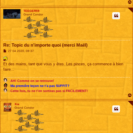
TEEGER59
Grand Condor
Re: Topic du n'importe quoi (merci Maël)
M
27 04 2020, 08:37
e
s
s
Et des mains, tant que vous y êtes. Les pinces, ça commence à bien
a
g
faire...
e
:
AH! Comme on se retrouve!
:
Ma première leçon ne t'a pas SUFFIT?
:
Cette fois, tu ne t'en sortiras pas si FACILEMENT!
Xia
Grand Condor