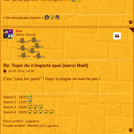
s
a
g
e
« On sera jamais séparés »
Este
Maître Shaolin
Re: Topic du n'importe quoi (merci Maël)
M
18 05 2020, 19:58
e
s
C'est "sans les gants" ! Oups la blague ne marche pas !
s
a
g
e
Saison 1 : 18/20
Saison 2 : 13/20
Saison 3 : 19/20
Saison 4 : 20/20
Perso préféré : Laguerra
Couple préféré : Mendoza et Laguerra