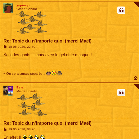
yupanqui
Grand Condor
Re: Topic du n'importe quoi (merci Maël)
M
18 05 2020, 22:40
e
s
Sans les gants... mais avec le gel et le masque !
s
a
g
e
« On sera jamais séparés »
Este
Maître Shaolin
Re: Topic du n'importe quoi (merci Maël)
M
19 05 2020, 08:20
e
s
En effet !!