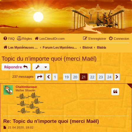
FAQ
Règles
LesCitesdOr.com
S’enregistrer
Connexion
Les Mystérieuses Cités d'Or - LesCitesdOr.com
Forum Les Mystérieuses Cités d'Or
Bistrot
Blabla
Topic du n'importe quoi (merci Maël)
Répondre
Page
21
sur
24
1
19
20
21
22
23
24
Précédente
Suiva
237 messages
…
Chaltimbanque
Maître Shaolin
Re: Topic du n'importe quoi (merci Maël)
M
21 04 2020, 19:02
e