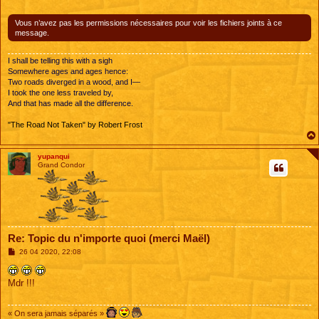
g
e
Vous n’avez pas les permissions nécessaires pour voir les fichiers joints à ce
message.
I shall be telling this with a sigh
Somewhere ages and ages hence:
Two roads diverged in a wood, and I—
I took the one less traveled by,
And that has made all the difference.
"The Road Not Taken" by Robert Frost
yupanqui
Grand Condor
Re: Topic du n'importe quoi (merci Maël)
M
26 04 2020, 22:08
e
s
s
Mdr !!!
a
g
e
« On sera jamais séparés »