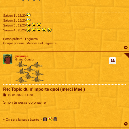
s
a
g
e
Saison 1 : 18/20
Saison 2 : 13/20
Saison 3 : 19/20
Saison 4 : 20/20
Perso préféré : Laguerra
Couple préféré : Mendoza et Laguerra
yupanqui
Grand Condor
Re: Topic du n'importe quoi (merci Maël)
M
19 05 2020, 14:20
e
s
Sinon tu seras coronaviré
s
a
g
e
« On sera jamais séparés »