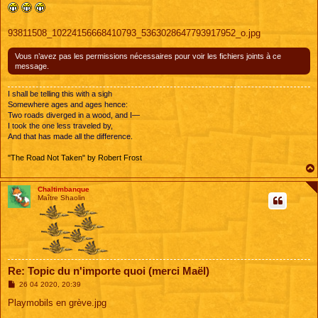
s
s
a
g
93811508_10224156668410793_5363028647793917952_o.jpg
e
Vous n’avez pas les permissions nécessaires pour voir les fichiers joints à ce
message.
I shall be telling this with a sigh
Somewhere ages and ages hence:
Two roads diverged in a wood, and I—
I took the one less traveled by,
And that has made all the difference.
"The Road Not Taken" by Robert Frost
Chaltimbanque
Maître Shaolin
Re: Topic du n'importe quoi (merci Maël)
M
26 04 2020, 20:39
e
s
Playmobils en grève.jpg
s
a