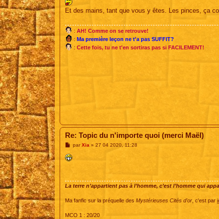
s
s
Et des mains, tant que vous y êtes. Les pinces, ça co
a
g
e
:
AH! Comme on se retrouve!
:
Ma première leçon ne t'a pas SUFFIT?
:
Cette fois, tu ne t'en sortiras pas si FACILEMENT!
Re: Topic du n'importe quoi (merci Maël)
M
par
Xia
»
27 04 2020, 11:28
e
s
s
a
g
e
La terre n’appartient pas à l’homme, c’est l’homme qui appart
Ma fanfic sur la préquelle des
Mystérieuses Cités d'or
, c'est par
i
MCO 1 : 20/20