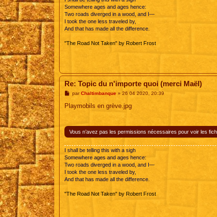
Somewhere ages and ages hence:
Two roads diverged in a wood, and I—
I took the one less traveled by,
And that has made all the difference.
"The Road Not Taken" by Robert Frost
Re: Topic du n'importe quoi (merci Maël)
M
par
Chaltimbanque
»
26 04 2020, 20:39
e
s
Playmobils en grève.jpg
s
a
g
e
Vous n’avez pas les permissions nécessaires pour voir les fich
I shall be telling this with a sigh
Somewhere ages and ages hence:
Two roads diverged in a wood, and I—
I took the one less traveled by,
And that has made all the difference.
"The Road Not Taken" by Robert Frost