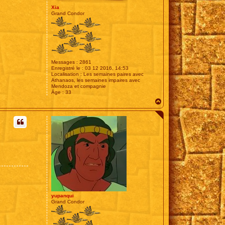
Xia
Grand Condor
Messages :
2861
Enregistré le :
03 12 2016, 14:53
Localisation :
Les semaines paires avec
Athanaos, les semaines impaires avec
Mendoza et compagnie
Âge :
33
H
a
u
t
yupanqui
Grand Condor