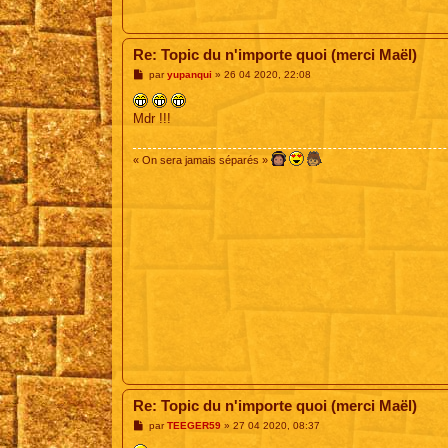
Re: Topic du n'importe quoi (merci Maël)
M
par
yupanqui
»
26 04 2020, 22:08
e
s
s
Mdr !!!
a
g
e
« On sera jamais séparés »
Re: Topic du n'importe quoi (merci Maël)
M
par
TEEGER59
»
27 04 2020, 08:37
e