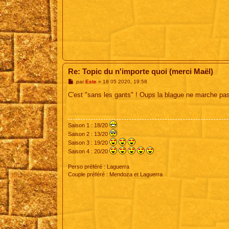
Re: Topic du n'importe quoi (merci Maël)
M
par
Este
»
18 05 2020, 19:58
e
s
C'est "sans les gants" ! Oups la blague ne marche pas
s
a
g
e
Saison 1 : 18/20
Saison 2 : 13/20
Saison 3 : 19/20
Saison 4 : 20/20
Perso préféré : Laguerra
Couple préféré : Mendoza et Laguerra