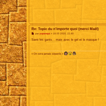
Re: Topic du n'importe quoi (merci Maël)
M
par
yupanqui
»
18 05 2020, 22:40
e
s
Sans les gants... mais avec le gel et le masque !
s
a
g
e
« On sera jamais séparés »