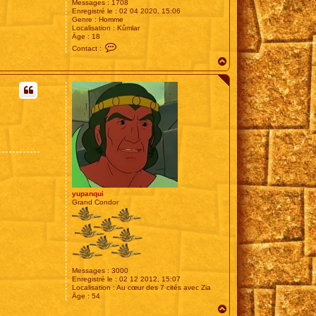
Messages :
1708
Enregistré le :
02 04 2020, 15:06
Genre :
Homme
Localisation :
Kûmlar
Âge :
18
C
Contact :
o
H
n
t
a
a
u
c
t
t
e
r
E
s
t
e
yupanqui
Grand Condor
Messages :
3000
Enregistré le :
02 12 2012, 15:07
Localisation :
Au cœur des 7 cités avec Zia
Âge :
54
H