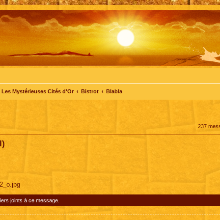
Les Mystérieuses Cités d'Or
Bistrot
Blabla
237 mes
l)
_o.jpg
iers joints à ce message.