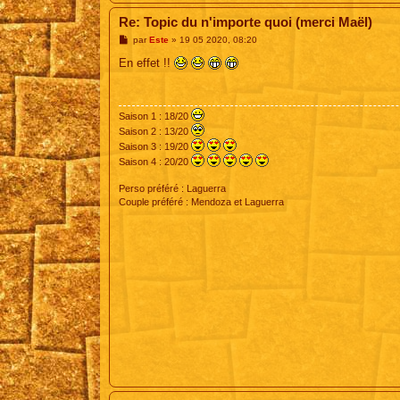
Re: Topic du n'importe quoi (merci Maël)
M
par
Este
»
19 05 2020, 08:20
e
s
En effet !!
s
a
g
e
Saison 1 : 18/20
Saison 2 : 13/20
Saison 3 : 19/20
Saison 4 : 20/20
Perso préféré : Laguerra
Couple préféré : Mendoza et Laguerra