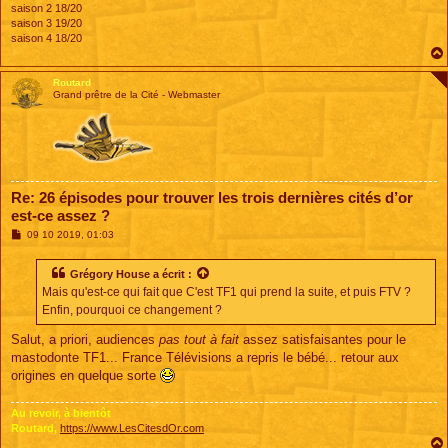
saison 2 18/20
saison 3 19/20
saison 4 18/20
Routard
Grand prêtre de la Cité - Webmaster
Re: 26 épisodes pour trouver les trois dernières cités d’or
est-ce assez ?
M
09 10 2019, 01:03
e
s
s
Grégory House
a écrit :
a
Mais qu'est-ce qui fait que C'est TF1 qui prend la suite, et puis FTV ?
g
e
Enfin, pourquoi ce changement ?
Salut, a priori, audiences
pas tout à fait
assez satisfaisantes pour le
mastodonte TF1... France Télévisions a repris le bébé... retour aux
origines en quelque sorte
Au revoir, à bientôt
Routard,
https://www.LesCitesdOr.com