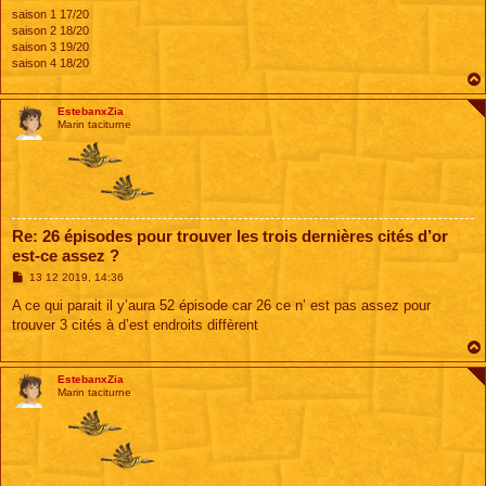
saison 1 17/20
saison 2 18/20
saison 3 19/20
saison 4 18/20
EstebanxZia
Marin taciturne
Re: 26 épisodes pour trouver les trois dernières cités d’or
est-ce assez ?
M
13 12 2019, 14:36
e
s
A ce qui parait il y’aura 52 épisode car 26 ce n’ est pas assez pour
s
trouver 3 cités à d’est endroits diffèrent
a
g
e
EstebanxZia
Marin taciturne