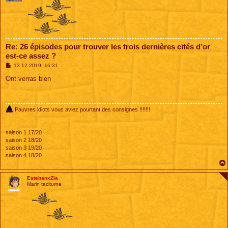
Re: 26 épisodes pour trouver les trois dernières cités d’or
est-ce assez ?
M
13 12 2019, 16:31
e
s
Ont verras bien
s
a
g
e
Pauvres idiots vous aviez pourtant des consignes !!!!!!!
saison 1 17/20
saison 2 18/20
saison 3 19/20
saison 4 18/20
EstebanxZia
Marin taciturne