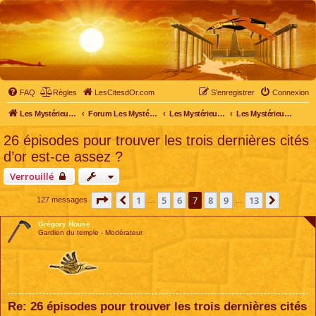
FAQ
Règles
LesCitesdOr.com
S’enregistrer
Connexion
Les Mystérieuses Cités d'Or - LesCitesdOr.com
Forum Les Mystérieuses Cités d'Or
Les Mystérieuses Cités d'Or
Les Mystérieuses Cités d'Or : saison 4 (2020)
26 épisodes pour trouver les trois dernières cités
d’or est-ce assez ?
Verrouillé
Page
7
sur
13
1
5
6
7
8
9
13
Précédente
Suivant
127 messages
…
…
Grégory House
Gardien du temple - Modérateur
Re: 26 épisodes pour trouver les trois dernières cités