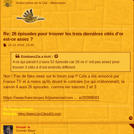
Grand prêtre de la Cité - Webmaster
Re: 26 épisodes pour trouver les trois dernières cités d’or
est-ce assez ?
M
13 12 2019, 15:40
e
s
s
EstebanxZia
a écrit :
a
A ce qui parait il y’aura 52 épisode car 26 ce n’ est pas assez pour
g
e
trouver 3 cités à d’est endroits diffèrent
Non ! Pas de fake news sur le forum svp !! Cela a été annoncé par
France TV et à moins qu'ils disent le contraire (ce qui m'étonnerait), la
saison 4 aura 26 épisodes, comme les saisons 2 et 3 :
https://www.francetvpro.fr/jeunesse/com ... e/20399583
Au revoir, à bientôt
Routard,
https://www.LesCitesdOr.com
Gaspar la
Guerrier Maya