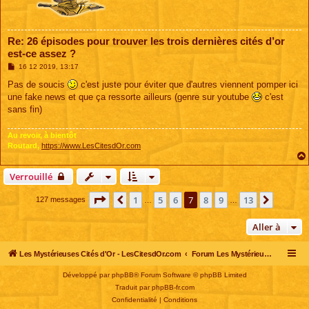
Re: 26 épisodes pour trouver les trois dernières cités d’or
est-ce assez ?
M
16 12 2019, 13:17
e
s
Pas de soucis
c'est juste pour éviter que d'autres viennent pomper ici
s
une fake news et que ça ressorte ailleurs (genre sur youtube
c'est
a
g
sans fin)
e
Au revoir, à bientôt
Routard,
https://www.LesCitesdOr.com
Verrouillé
Page
7
sur
13
1
5
6
7
8
9
13
Précédente
Suivant
127 messages
…
…
Aller à
Les Mystérieuses Cités d'Or - LesCitesdOr.com
Forum Les Mystérieuses Cités d'Or
Développé par
phpBB
® Forum Software © phpBB Limited
Traduit par
phpBB-fr.com
Confidentialité
|
Conditions