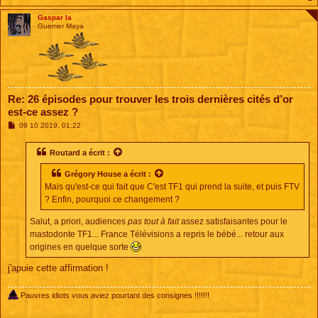
Gaspar la
Guerrier Maya
Re: 26 épisodes pour trouver les trois dernières cités d’or
est-ce assez ?
M
09 10 2019, 01:22
e
s
s
Routard
a écrit :
a
g
Grégory House
a écrit :
e
Mais qu'est-ce qui fait que C'est TF1 qui prend la suite, et puis FTV
? Enfin, pourquoi ce changement ?
Salut, a priori, audiences
pas tout à fait
assez satisfaisantes pour le
mastodonte TF1... France Télévisions a repris le bébé... retour aux
origines en quelque sorte
j'apuie cette affirmation !
Pauvres idiots vous aviez pourtant des consignes !!!!!!!