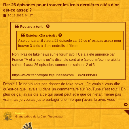
Re: 26 épisodes pour trouver les trois dernières cités d’or
est-ce assez ?
M
16 12 2019, 04:27
e
s
s
Routard
a écrit :
a
g
EstebanxZia
a écrit :
e
A ce qui parait il y’aura 52 épisode car 26 ce n’ est pas assez pour
trouver 3 cités à d’est endroits diffèrent
Non ! Pas de fake news sur le forum svp !! Cela a été annoncé par
France TV et à moins qu'ils disent le contraire (ce qui m'étonnerait), la
saison 4 aura 26 épisodes, comme les saisons 2 et 3 :
https://www.francetvpro.fr/jeunesse/com ... e/20399583
Désolé ! Je ne voulais pas donner de fake news ! Je voulais vous dire
qu’est-ce que j’avais lu dans un commentaire sur YouTube c’est tout ! En
plus de ça j’avais dis à ce qui parait peut être que ce n’était même pas
vrai mais je voulais juste partager une info que j’avais lu avec vous
Routard
Grand prêtre de la Cité - Webmaster