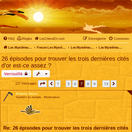
FAQ
Règles
LesCitesdOr.com
S’enregistrer
Connexion
Les Mystérieuses Cités d'Or - LesCitesdOr.com
Forum Les Mystérieuses Cités d'Or
Les Mystérieuses Cités d'Or
Les Mystérieuses Cités d'Or : saison 4 (2020)
26 épisodes pour trouver les trois dernières cités
d’or est-ce assez ?
Verrouillé
Page
7
sur
13
1
5
6
7
8
9
13
Précédente
Suivant
127 messages
…
…
Grégory House
Gardien du temple - Modérateur
Re: 26 épisodes pour trouver les trois dernières cités