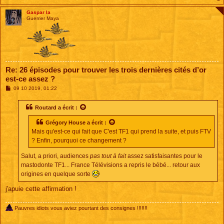
Gaspar la
Guerrier Maya
Re: 26 épisodes pour trouver les trois dernières cités d’or
est-ce assez ?
M
09 10 2019, 01:22
e
s
s
Routard
a écrit :
a
g
Grégory House
a écrit :
e
Mais qu'est-ce qui fait que C'est TF1 qui prend la suite, et puis FTV
? Enfin, pourquoi ce changement ?
Salut, a priori, audiences
pas tout à fait
assez satisfaisantes pour le
mastodonte TF1... France Télévisions a repris le bébé... retour aux
origines en quelque sorte
j'apuie cette affirmation !
Pauvres idiots vous aviez pourtant des consignes !!!!!!!