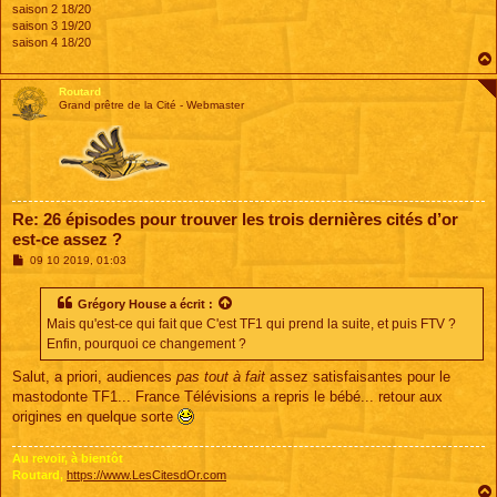
saison 2 18/20
saison 3 19/20
saison 4 18/20
Routard
Grand prêtre de la Cité - Webmaster
Re: 26 épisodes pour trouver les trois dernières cités d’or
est-ce assez ?
M
09 10 2019, 01:03
e
s
s
Grégory House
a écrit :
a
Mais qu'est-ce qui fait que C'est TF1 qui prend la suite, et puis FTV ?
g
e
Enfin, pourquoi ce changement ?
Salut, a priori, audiences
pas tout à fait
assez satisfaisantes pour le
mastodonte TF1... France Télévisions a repris le bébé... retour aux
origines en quelque sorte
Au revoir, à bientôt
Routard,
https://www.LesCitesdOr.com