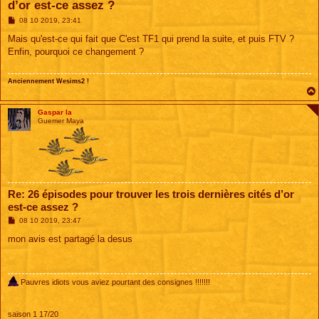
d’or est-ce assez ?
M
08 10 2019, 23:41
e
s
Mais qu'est-ce qui fait que C'est TF1 qui prend la suite, et puis FTV ?
s
Enfin, pourquoi ce changement ?
a
g
e
Anciennement Wesims2 !
Gaspar la
Guerrier Maya
Re: 26 épisodes pour trouver les trois dernières cités d’or
est-ce assez ?
M
08 10 2019, 23:47
e
s
mon avis est partagé la desus
s
a
g
e
Pauvres idiots vous aviez pourtant des consignes !!!!!!!
saison 1 17/20