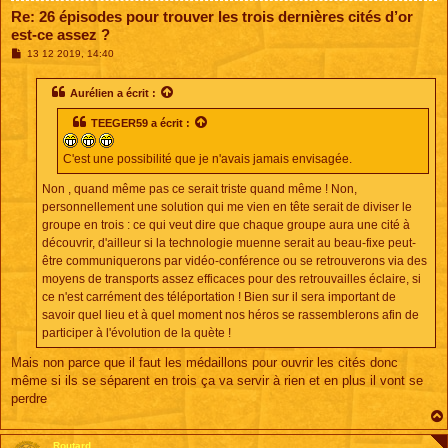
Re: 26 épisodes pour trouver les trois dernières cités d’or
est-ce assez ?
M
13 12 2019, 14:40
e
s
s
Aurélien
a écrit :
a
g
TEEGER59
a écrit :
e
C'est une possibilité que je n'avais jamais envisagée.
Non , quand même pas ce serait triste quand même ! Non,
personnellement une solution qui me vien en tête serait de diviser le
groupe en trois : ce qui veut dire que chaque groupe aura une cité à
découvrir, d'ailleur si la technologie muenne serait au beau-fixe peut-
être communiquerons par vidéo-conférence ou se retrouverons via des
moyens de transports assez efficaces pour des retrouvailles éclaire, si
ce n'est carrément des téléportation ! Bien sur il sera important de
savoir quel lieu et à quel moment nos héros se rassemblerons afin de
participer à l'évolution de la quète !
Mais non parce que il faut les médaillons pour ouvrir les cités donc
même si ils se séparent en trois ça va servir à rien et en plus il vont se
perdre
Routard