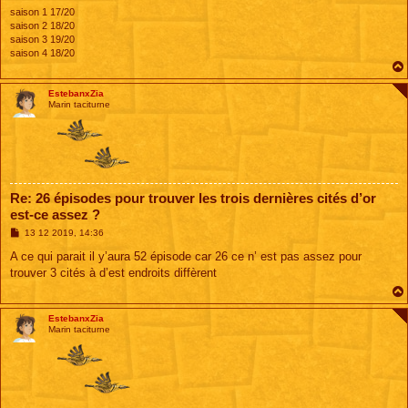
saison 1 17/20
saison 2 18/20
saison 3 19/20
saison 4 18/20
EstebanxZia
Marin taciturne
Re: 26 épisodes pour trouver les trois dernières cités d’or
est-ce assez ?
M
13 12 2019, 14:36
e
s
A ce qui parait il y’aura 52 épisode car 26 ce n’ est pas assez pour
s
trouver 3 cités à d’est endroits diffèrent
a
g
e
EstebanxZia
Marin taciturne