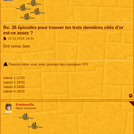
Re: 26 épisodes pour trouver les trois dernières cités d’or
est-ce assez ?
M
13 12 2019, 16:31
e
s
Ont verras bien
s
a
g
e
Pauvres idiots vous aviez pourtant des consignes !!!!!!!
saison 1 17/20
saison 2 18/20
saison 3 19/20
saison 4 18/20
EstebanxZia
Marin taciturne