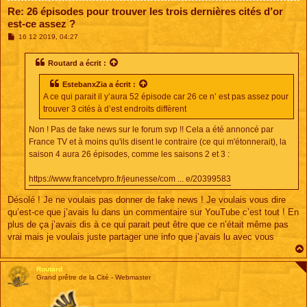
Re: 26 épisodes pour trouver les trois dernières cités d’or
est-ce assez ?
M
16 12 2019, 04:27
e
s
s
Routard
a écrit :
a
g
EstebanxZia
a écrit :
e
A ce qui parait il y’aura 52 épisode car 26 ce n’ est pas assez pour
trouver 3 cités à d’est endroits diffèrent
Non ! Pas de fake news sur le forum svp !! Cela a été annoncé par
France TV et à moins qu'ils disent le contraire (ce qui m'étonnerait), la
saison 4 aura 26 épisodes, comme les saisons 2 et 3 :
https://www.francetvpro.fr/jeunesse/com ... e/20399583
Désolé ! Je ne voulais pas donner de fake news ! Je voulais vous dire
qu’est-ce que j’avais lu dans un commentaire sur YouTube c’est tout ! En
plus de ça j’avais dis à ce qui parait peut être que ce n’était même pas
vrai mais je voulais juste partager une info que j’avais lu avec vous
Routard
Grand prêtre de la Cité - Webmaster