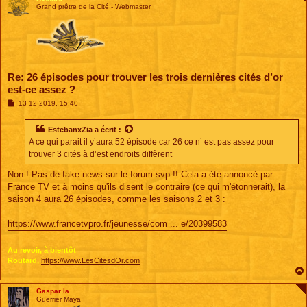
Grand prêtre de la Cité - Webmaster
Re: 26 épisodes pour trouver les trois dernières cités d’or
est-ce assez ?
M
13 12 2019, 15:40
e
s
s
EstebanxZia
a écrit :
a
A ce qui parait il y’aura 52 épisode car 26 ce n’ est pas assez pour
g
e
trouver 3 cités à d’est endroits diffèrent
Non ! Pas de fake news sur le forum svp !! Cela a été annoncé par
France TV et à moins qu'ils disent le contraire (ce qui m'étonnerait), la
saison 4 aura 26 épisodes, comme les saisons 2 et 3 :
https://www.francetvpro.fr/jeunesse/com ... e/20399583
Au revoir, à bientôt
Routard,
https://www.LesCitesdOr.com
Gaspar la
Guerrier Maya