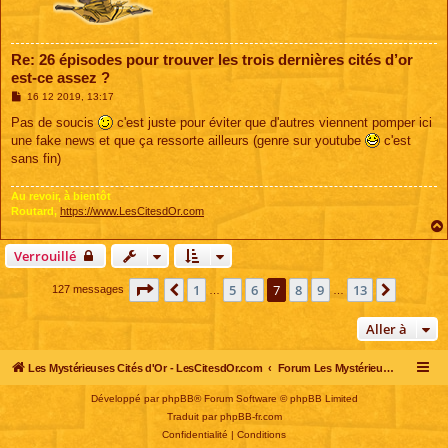
Re: 26 épisodes pour trouver les trois dernières cités d’or
est-ce assez ?
M
16 12 2019, 13:17
e
s
Pas de soucis
c'est juste pour éviter que d'autres viennent pomper ici
s
une fake news et que ça ressorte ailleurs (genre sur youtube
c'est
a
g
sans fin)
e
Au revoir, à bientôt
Routard,
https://www.LesCitesdOr.com
Verrouillé
Page
7
sur
13
1
5
6
7
8
9
13
Précédente
Suivant
127 messages
…
…
Aller à
Les Mystérieuses Cités d'Or - LesCitesdOr.com
Forum Les Mystérieuses Cités d'Or
Développé par
phpBB
® Forum Software © phpBB Limited
Traduit par
phpBB-fr.com
Confidentialité
|
Conditions