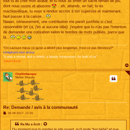
tout tu as créé mon avatar, et tu nous as offert un sacré terrain de jeu,
a
g
dont nous usons et abusons
...eh, attends, en fait, tu es
e
machiavélique, tu nous a rendus accros à ton supersite et maintenant,
faut passer à la caisse...
Naaan, sérieusement, une contribution me paraît justifiée si c'est
raisonnable (et ça, j'en ai aucune idée): j'espère que tu n'as pas l'intention
de demander une cotisation selon le nombre de mots publiés, parce que
là...
"On savoure mieux ce qu'on a désiré plus longtemps, n'est-ce pas Mendoza?"
Unagikami mon amour
"It was a skyfall, and a rebirth, a bloody honeymoon, for both of us"
Yokai Circus
Chaltimbanque
Maître Shaolin
Re: Demande / avis à la communauté
M
30 08 2017, 12:20
e
s
s
Ra Mu
a écrit :
a
Du moment que tu gardes le site ouvert, qu'il reste "ton bébé" et que