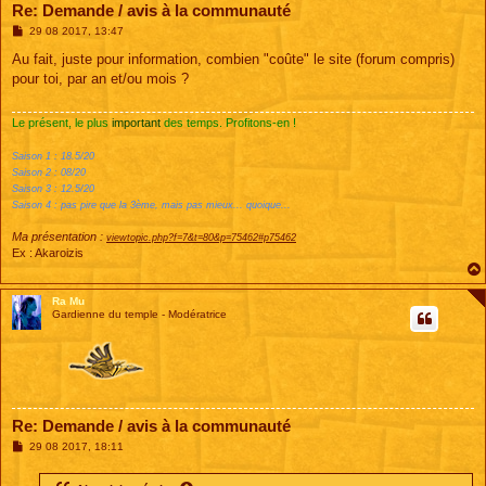
Re: Demande / avis à la communauté
M
29 08 2017, 13:47
e
s
Au fait, juste pour information, combien "coûte" le site (forum compris)
s
pour toi, par an et/ou mois ?
a
g
e
Le présent, le plus
important
des temps. Profitons-en !
Saison 1 : 18.5/20
Saison 2 : 08/20
Saison 3 : 12.5/20
Saison 4 : pas pire que la 3ème, mais pas mieux... quoique...
Ma présentation :
viewtopic.php?f=7&t=80&p=75462#p75462
Ex : Akaroizis
Ra Mu
Gardienne du temple - Modératrice
Re: Demande / avis à la communauté
M
29 08 2017, 18:11
e
s
s