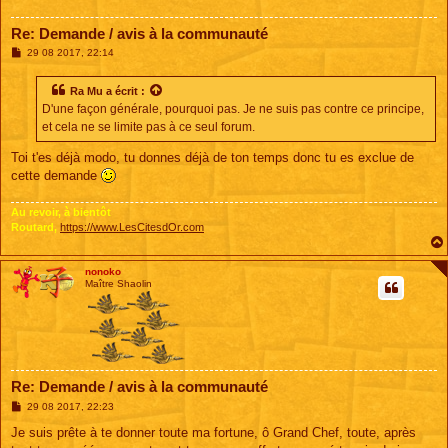
Re: Demande / avis à la communauté
M
29 08 2017, 22:14
e
s
s
Ra Mu
a écrit :
a
D'une façon générale, pourquoi pas. Je ne suis pas contre ce principe,
g
e
et cela ne se limite pas à ce seul forum.
Toi t'es déjà modo, tu donnes déjà de ton temps donc tu es exclue de
cette demande
Au revoir, à bientôt
Routard,
https://www.LesCitesdOr.com
nonoko
Maître Shaolin
Re: Demande / avis à la communauté
M
29 08 2017, 22:23
e
s
Je suis prête à te donner toute ma fortune, ô Grand Chef, toute, après
s