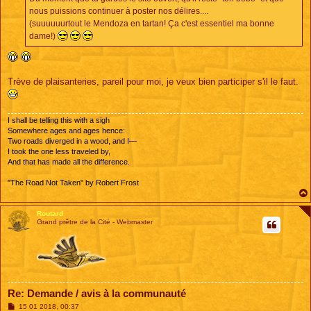
g
e
nous puissions continuer à poster nos délires....
(suuuuuurtout le Mendoza en tartan! Ça c'est essentiel ma bonne
dame!)
Trève de plaisanteries, pareil pour moi, je veux bien participer s'il le faut.
I shall be telling this with a sigh
Somewhere ages and ages hence:
Two roads diverged in a wood, and I—
I took the one less traveled by,
And that has made all the difference.
"The Road Not Taken" by Robert Frost
Routard
Grand prêtre de la Cité - Webmaster
Re: Demande / avis à la communauté
M
15 01 2018, 00:37