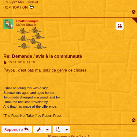
- *soupir* Allez, déblaie!
HOP HOP HOP!
Chaltimbanque
Maître Shaolin
Re: Demande / avis à la communauté
M
15 01 2018, 19:10
e
s
Paypal, c'est pas mal pour ce genre de choses.
s
a
g
e
I shall be telling this with a sigh
Somewhere ages and ages hence:
Two roads diverged in a wood, and I—
I took the one less traveled by,
And that has made all the difference.
"The Road Not Taken" by Robert Frost
Répondre
10 messages • Page
1
sur
1