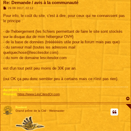
Re: Demande / avis à la communauté
M
29 08 2017, 22:12
e
s
Pour info, le coût du site, c'est à dire, pour ceux qui ne connaissent pas
s
le principe :
a
g
e
- de l'hébergement (les fichiers permettant de faire le site sont stockés
sur le disque dur de mon hébergeur OVH)
- de la base de données (trèèèèèès utile pour le forum mais pas que)
- du serveur mail (toutes les adresses mail
quelquechose@lescitesdor.com
)
- du nom de domaine lescitesdor.com
est d'un tout petit peu moins de 30€ par an.
(oui OK ça peu donc sembler peu à certains mais ce n'est pas rien).
Au revoir, à bientôt
Routard,
https://www.LesCitesdOr.com
Routard
Grand prêtre de la Cité - Webmaster