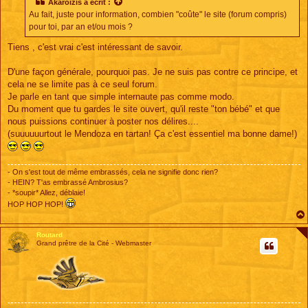
Akaroizis
a écrit :
a
Au fait, juste pour information, combien "coûte" le site (forum compris)
g
e
pour toi, par an et/ou mois ?
Tiens , c'est vrai c'est intéressant de savoir.
D'une façon générale, pourquoi pas. Je ne suis pas contre ce principe, et
cela ne se limite pas à ce seul forum.
Je parle en tant que simple internaute pas comme modo.
Du moment que tu gardes le site ouvert, qu'il reste "ton bébé" et que
nous puissions continuer à poster nos délires....
(suuuuuurtout le Mendoza en tartan! Ça c'est essentiel ma bonne dame!)
- On s'est tout de même embrassés, cela ne signifie donc rien?
- HEIN? T'as embrassé Ambrosius?
- *soupir* Allez, déblaie!
HOP HOP HOP!
Routard
Grand prêtre de la Cité - Webmaster