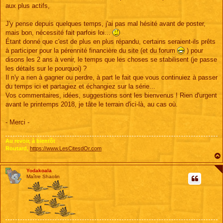
s
aux plus actifs,
a
g
e
J'y pense depuis quelques temps, j'ai pas mal hésité avant de poster,
mais bon, nécessité fait parfois loi...
Étant donné que c'est de plus en plus répandu, certains seraient-ils prêts
à participer pour la pérennité financière du site (et du forum
) pour
disons les 2 ans à venir, le temps que les choses se stabilisent (je passe
les détails sur le pourquoi) ?
Il n'y a rien à gagner ou perdre, à part le fait que vous continuiez à passer
du temps ici et partagiez et échangiez sur la série...
Vos commentaires, idées, suggestions sont les bienvenus ! Rien d'urgent
avant le printemps 2018, je tâte le terrain d'ici-là, au cas où.
- Merci -
Au revoir, à bientôt
Routard,
https://www.LesCitesdOr.com
Yodakoala
Maître Shaolin