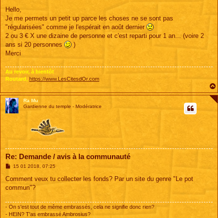
e
s
Hello,
s
Je me permets un petit up parce les choses ne se sont pas
a
g
"régularisées" comme je l'espérait en août dernier
e
2 ou 3 € X une dizaine de personne et c'est reparti pour 1 an... (voire 2
ans si 20 personnes
)
Merci
Au revoir, à bientôt
Routard,
https://www.LesCitesdOr.com
Ra Mu
Gardienne du temple - Modératrice
Re: Demande / avis à la communauté
M
15 01 2018, 07:25
e
s
Comment veux tu collecter les fonds? Par un site du genre "Le pot
s
commun"?
a
g
e
- On s'est tout de même embrassés, cela ne signifie donc rien?
- HEIN? T'as embrassé Ambrosius?