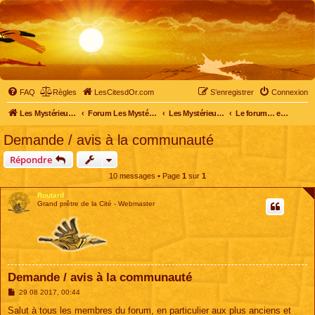
FAQ
Règles
LesCitesdOr.com
S’enregistrer
Connexion
Les Mystérieuses Cités d'Or - LesCitesdOr.com
Forum Les Mystérieuses Cités d'Or
Les Mystérieuses Cités d'Or
Le forum… entre membres
Demande / avis à la communauté
Répondre
10 messages • Page
1
sur
1
Routard
Grand prêtre de la Cité - Webmaster
Demande / avis à la communauté
M
29 08 2017, 00:44
e
s
Salut à tous les membres du forum, en particulier aux plus anciens et