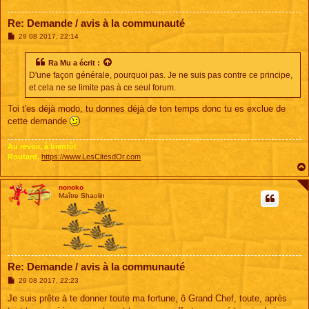
Re: Demande / avis à la communauté
M
29 08 2017, 22:14
e
s
s
Ra Mu
a écrit :
a
D'une façon générale, pourquoi pas. Je ne suis pas contre ce principe,
g
e
et cela ne se limite pas à ce seul forum.
Toi t'es déjà modo, tu donnes déjà de ton temps donc tu es exclue de
cette demande
Au revoir, à bientôt
Routard,
https://www.LesCitesdOr.com
nonoko
Maître Shaolin
Re: Demande / avis à la communauté
M
29 08 2017, 22:23
e
s
Je suis prête à te donner toute ma fortune, ô Grand Chef, toute, après
s