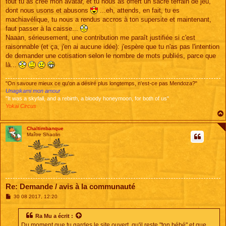
tout tu as créé mon avatar, et tu nous as offert un sacré terrain de jeu,
a
g
dont nous usons et abusons
...eh, attends, en fait, tu es
e
machiavélique, tu nous a rendus accros à ton supersite et maintenant,
faut passer à la caisse...
Naaan, sérieusement, une contribution me paraît justifiée si c'est
raisonnable (et ça, j'en ai aucune idée): j'espère que tu n'as pas l'intention
de demander une cotisation selon le nombre de mots publiés, parce que
là...
"On savoure mieux ce qu'on a désiré plus longtemps, n'est-ce pas Mendoza?"
Unagikami mon amour
"It was a skyfall, and a rebirth, a bloody honeymoon, for both of us"
Yokai Circus
Chaltimbanque
Maître Shaolin
Re: Demande / avis à la communauté
M
30 08 2017, 12:20
e
s
s
Ra Mu
a écrit :
a
Du moment que tu gardes le site ouvert, qu'il reste "ton bébé" et que