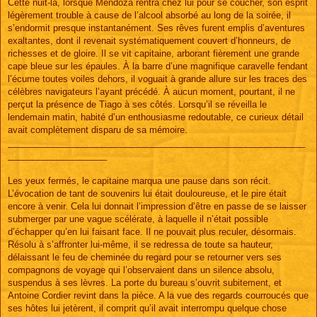
Cette nuit-là, lorsque Mendoza rentra chez lui pour se coucher, son esprit
légèrement trouble à cause de l’alcool absorbé au long de la soirée, il
s’endormit presque instantanément. Ses rêves furent emplis d’aventures
exaltantes, dont il revenait systématiquement couvert d’honneurs, de
richesses et de gloire. Il se vit capitaine, arborant fièrement une grande
cape bleue sur les épaules. À la barre d’une magnifique caravelle fendant
l’écume toutes voiles dehors, il voguait à grande allure sur les traces des
célèbres navigateurs l’ayant précédé. À aucun moment, pourtant, il ne
perçut la présence de Tiago à ses côtés. Lorsqu’il se réveilla le
lendemain matin, habité d’un enthousiasme redoutable, ce curieux détail
avait complètement disparu de sa mémoire.
____________________________________________________________
____________________
Les yeux fermés, le capitaine marqua une pause dans son récit.
L’évocation de tant de souvenirs lui était douloureuse, et le pire était
encore à venir. Cela lui donnait l’impression d’être en passe de se laisser
submerger par une vague scélérate, à laquelle il n’était possible
d’échapper qu’en lui faisant face. Il ne pouvait plus reculer, désormais.
Résolu à s’affronter lui-même, il se redressa de toute sa hauteur,
délaissant le feu de cheminée du regard pour se retourner vers ses
compagnons de voyage qui l’observaient dans un silence absolu,
suspendus à ses lèvres. La porte du bureau s’ouvrit subitement, et
Antoine Cordier revint dans la pièce. A la vue des regards courroucés que
ses hôtes lui jetèrent, il comprit qu’il avait interrompu quelque chose