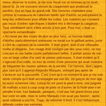
mieux observer la scène, je me suis hissé sur un tonneau qu’on avait
laissé là. Je me souviens encore du claquement que produisait le
pavillon, tout en haut du grand mât. Des hommes chantaient pour
rythmer la manœuvre du cabestan tandis que d’autres se précipitaient le
long des enfléchures pour affaler les voiles. Les matelots qui n’avaient
pas reçus d’ordres spécifiques s’étaient mis à décharger la cargaison.
Tous semblaient ravis d’être arrivés à bon port. Pour moi, c’était un
spectacle extraordinaire.
» Acclamé par des vivats de plus en plus forts, un homme habillé
d’étoffes particulièrement onéreuses se tenait sur le gaillard arrière, juste
à côté du capitaine de la caravelle. Il était grand, doté d’une silhouette
svelte et élégante. Son visage était souligné par des yeux noirs, un nez
concave et une barbe courte parfaitement taillée. Il portait autour de son
cou un large collier d’or serti de pierres précieuses. Il était évident qu’il
s’agissait d’un noble, ou tout du moins d’une personne qui avait coutume
de fréquenter les hautes sphères de la société. Cet homme, dont j’appris
plus tard qu’il s’appelait Alejandro Marqués, entreprit peu après de
s’avancer sur la passerelle. C’est n’est qu’à ce moment-là que je me suis
rendu compte qu’il était accompagné par son fils. Un garçon de mon âge,
lui aussi richement vêtu. Lorsqu’ils ont posé le pied à terre, une poignée
de malfrats a tout à coup surgi de parts et d’autres de la foule pour s’en
prendre à eux. Les badauds, paniqués, n’ont pas fait grand-chose pour
leur venir en aide, mais le señor Marqués n’en avait pas besoin ; après
avoir ordonné à son fils, Tiago, de retourner à bord, il s’est brillamment
défendu contre ces vermines.