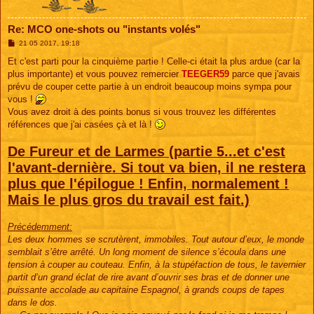
Re: MCO one-shots ou "instants volés"
M
21 05 2017, 19:18
e
s
Et c'est parti pour la cinquième partie ! Celle-ci était la plus ardue (car la
s
plus importante) et vous pouvez remercier
TEEGER59
parce que j'avais
a
g
prévu de couper cette partie à un endroit beaucoup moins sympa pour
e
vous !
Vous avez droit à des points bonus si vous trouvez les différentes
références que j'ai casées çà et là !
De Fureur et de Larmes (partie 5...et c'est
l'avant-dernière. Si tout va bien, il ne restera
plus que l'épilogue ! Enfin, normalement !
Mais le plus gros du travail est fait.)
Précédemment:
Les deux hommes se scrutèrent, immobiles. Tout autour d’eux, le monde
semblait s’être arrêté. Un long moment de silence s’écoula dans une
tension à couper au couteau. Enfin, à la stupéfaction de tous, le tavernier
partit d’un grand éclat de rire avant d’ouvrir ses bras et de donner une
puissante accolade au capitaine Espagnol, à grands coups de tapes
dans le dos.