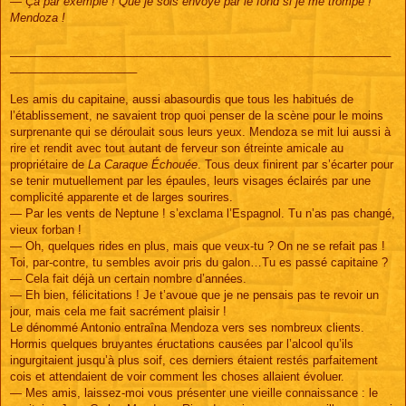
— Ça par exemple ! Que je sois envoyé par le fond si je me trompe !
Mendoza !
____________________________________________________________
____________________
Les amis du capitaine, aussi abasourdis que tous les habitués de
l’établissement, ne savaient trop quoi penser de la scène pour le moins
surprenante qui se déroulait sous leurs yeux. Mendoza se mit lui aussi à
rire et rendit avec tout autant de ferveur son étreinte amicale au
propriétaire de
La Caraque Échouée
. Tous deux finirent par s’écarter pour
se tenir mutuellement par les épaules, leurs visages éclairés par une
complicité apparente et de larges sourires.
— Par les vents de Neptune ! s’exclama l’Espagnol. Tu n’as pas changé,
vieux forban !
— Oh, quelques rides en plus, mais que veux-tu ? On ne se refait pas !
Toi, par-contre, tu sembles avoir pris du galon…Tu es passé capitaine ?
— Cela fait déjà un certain nombre d’années.
— Eh bien, félicitations ! Je t’avoue que je ne pensais pas te revoir un
jour, mais cela me fait sacrément plaisir !
Le dénommé Antonio entraîna Mendoza vers ses nombreux clients.
Hormis quelques bruyantes éructations causées par l’alcool qu’ils
ingurgitaient jusqu’à plus soif, ces derniers étaient restés parfaitement
cois et attendaient de voir comment les choses allaient évoluer.
— Mes amis, laissez-moi vous présenter une vieille connaissance : le