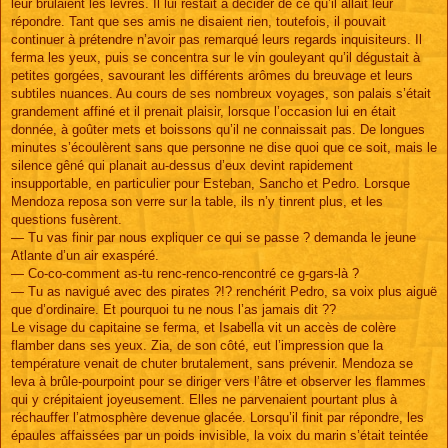
leur brûlaient les lèvres. Il lui restait à décider de ce qu’il allait leur
répondre. Tant que ses amis ne disaient rien, toutefois, il pouvait
continuer à prétendre n’avoir pas remarqué leurs regards inquisiteurs. Il
ferma les yeux, puis se concentra sur le vin gouleyant qu’il dégustait à
petites gorgées, savourant les différents arômes du breuvage et leurs
subtiles nuances. Au cours de ses nombreux voyages, son palais s’était
grandement affiné et il prenait plaisir, lorsque l’occasion lui en était
donnée, à goûter mets et boissons qu’il ne connaissait pas. De longues
minutes s’écoulèrent sans que personne ne dise quoi que ce soit, mais le
silence gêné qui planait au-dessus d’eux devint rapidement
insupportable, en particulier pour Esteban, Sancho et Pedro. Lorsque
Mendoza reposa son verre sur la table, ils n’y tinrent plus, et les
questions fusèrent.
— Tu vas finir par nous expliquer ce qui se passe ? demanda le jeune
Atlante d’un air exaspéré.
— Co-co-comment as-tu renc-renco-rencontré ce g-gars-là ?
— Tu as navigué avec des pirates ?!? renchérit Pedro, sa voix plus aiguë
que d’ordinaire. Et pourquoi tu ne nous l’as jamais dit ??
Le visage du capitaine se ferma, et Isabella vit un accès de colère
flamber dans ses yeux. Zia, de son côté, eut l’impression que la
température venait de chuter brutalement, sans prévenir. Mendoza se
leva à brûle-pourpoint pour se diriger vers l’âtre et observer les flammes
qui y crépitaient joyeusement. Elles ne parvenaient pourtant plus à
réchauffer l’atmosphère devenue glacée. Lorsqu’il finit par répondre, les
épaules affaissées par un poids invisible, la voix du marin s’était teintée