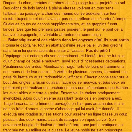
l’impact du choc, certains membres de l’équipage furent projetés au sol.
Des débris de bois lancés à pleine vitesse volèrent en tous sens,
tailladant au passage la chair des marins qui se trouvaient sur leur
sinistre trajectoire et qui n’avaient pas eu le réflexe de s’écarter à temps.
Quelques coups de canons supplémentaires, et les grappins furent
lancés. Dès que les premiers pirates posèrent le pied sur le pont de la
caravelle espagnole, le véritable affrontement commença.
—
Balanstiquez-moi ces chiens dans les abysses d’où ils sont sortis
!
tonna le capitaine, tout en abattant d’une seule balle l’un des gredins
sans foi ni loi qui venaient de monter à l’assaut.
Pas de pitié !
L’équipage tout entier hurla son assentiment, et bientôt, tout ne fut plus
qu’un champ de bataille mouvant, noyé sous d’incessantes détonations.
Positionnés dos-à-dos, Mendoza et Tiago, forts de leurs entraînements
communs et de leur complicité vieille de plusieurs années, formaient une
paire de bretteurs aussi redoutable qu’efficace. Chacun connaissait sur le
bout des ongles la façon qu’avait l’autre de se mouvoir, et tous deux en
profitaient pour réaliser des enchaînements complémentaires que Ramón
les avait aidés à mettre au point. Ensemble, ils étaient pratiquement
invincibles. Alors qu’un énième assaillant tenta de s’en prendre à eux,
Tiago lança sa lame finement ouvragée en l’air, puis arracha des mains
de son frère d’armes la hache d’abordage qui lui avait été donnée. Il
exécuta une rotation sur ses talons pour asséner en ligne basse un coup
puissant des deux mains, avant de rattraper son épée au vol. Son
adversaire beugla de douleur et tomba à terre, une jambe pratiquement
tranchée net au milieu de la cuisse. Le jeune noble ne s’en préoccupa