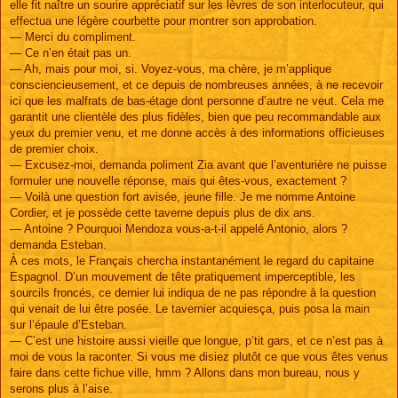
elle fit naître un sourire appréciatif sur les lèvres de son interlocuteur, qui
effectua une légère courbette pour montrer son approbation.
— Merci du compliment.
— Ce n’en était pas un.
— Ah, mais pour moi, si. Voyez-vous, ma chère, je m’applique
consciencieusement, et ce depuis de nombreuses années, à ne recevoir
ici que les malfrats de bas-étage dont personne d’autre ne veut. Cela me
garantit une clientèle des plus fidèles, bien que peu recommandable aux
yeux du premier venu, et me donne accès à des informations officieuses
de premier choix.
— Excusez-moi, demanda poliment Zia avant que l’aventurière ne puisse
formuler une nouvelle réponse, mais qui êtes-vous, exactement ?
— Voilà une question fort avisée, jeune fille. Je me nomme Antoine
Cordier, et je possède cette taverne depuis plus de dix ans.
— Antoine ? Pourquoi Mendoza vous-a-t-il appelé Antonio, alors ?
demanda Esteban.
À ces mots, le Français chercha instantanément le regard du capitaine
Espagnol. D’un mouvement de tête pratiquement imperceptible, les
sourcils froncés, ce dernier lui indiqua de ne pas répondre à la question
qui venait de lui être posée. Le tavernier acquiesça, puis posa la main
sur l’épaule d’Esteban.
— C’est une histoire aussi vieille que longue, p’tit gars, et ce n’est pas à
moi de vous la raconter. Si vous me disiez plutôt ce que vous êtes venus
faire dans cette fichue ville, hmm ? Allons dans mon bureau, nous y
serons plus à l’aise.