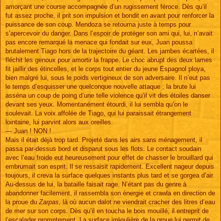
amorçant une course accompagnée d’un rugissement féroce. Dès qu’il
fut assez proche, il prit son impulsion et bondit en avant pour renforcer la
puissance de son coup. Mendoza se retourna juste à temps pour
s’apercevoir du danger. Dans l’espoir de protéger son ami qui, lui, n’avait
pas encore remarqué la menace qui fondait sur eux, Juan poussa
brutalement Tiago hors de la trajectoire du géant. Les jambes écartées, il
fléchit les genoux pour amortir la frappe. Le choc abrupt des deux lames
fit jaillir des étincelles, et le corps tout entier du jeune Espagnol ploya,
bien malgré lui, sous le poids vertigineux de son adversaire. Il n’eut pas
le temps d’esquisser une quelconque nouvelle attaque ; la brute lui
asséna un coup de poing d’une telle violence qu’il vit des étoiles danser
devant ses yeux. Momentanément étourdi, il lui sembla qu’on le
soulevait. La voix affolée de Tiago, qui lui paraissait étrangement
lointaine, lui parvint alors aux oreilles.
— Juan ! NON !
Mais il était déjà trop tard. Projeté dans les airs sans ménagement, il
passa par-dessus bord et disparut sous les flots. Le contact soudain
avec l’eau froide eut heureusement pour effet de chasser le brouillard qui
embrumait son esprit. Il se ressaisit rapidement. Excellent nageur depuis
toujours, il creva la surface quelques instants plus tard et se gorgea d’air.
Au-dessus de lui, la bataille faisait rage. N’étant pas du genre à
abandonner facilement, il rassembla son énergie et crawla en direction de
la proue du
Zarpas
, là où aucun dalot ne viendrait cracher des litres d’eau
de mer sur son corps. Dès qu’il en toucha le bois mouillé, il entreprit de
l’escalader promptement. La surface irrégulière de la proue lui permit de