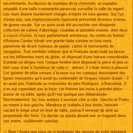
réconfortante. Au-dessus du manteau de la cheminée, un espadon
empaillé d’une taille surprenante paraissait surveiller la salle du regard.
Les murs étaient lourdement chargés d’objets en tous genres. Sur l’un
d’entre eux, une impressionnante tapisserie présentait diverses scènes
de guerre navale. Sur un autre avait été accrochée une éloquente
collection de sabres d’abordage, coutelas et pistolets croisés, dont deux
à crosse d’ivoire, et tous parfaitement entretenus. Au centre du bureau
d’Antoine Cordier trônait une grande table sombre en bois verni,
parsemée de divers rouleaux de papier, cartes et instruments de
navigation. Tout semblait indiquer que le Français avait roulé sa bosse
sur les différentes mers du globe, et disposait d’une fortune considérable.
Esteban se dirigea vers l’unique fenêtre dont disposait la pièce et jeta un
bref coup d’œil à l’extérieur de celle-ci : dehors, il s’était remis à pleuvoir.
Les gouttes de pluie venues s’écraser sur les carreaux dessinaient des
lignes mouvantes qu’il aurait pu contempler de longues heures durant – il
en avait pris l’habitude au monastère du père Rodriguez, à Barcelone. Il
n’en eut cependant pas le loisir, car Antoine les invita à prendre place
autour de sa table, après qu’il l’eut quelque peu débarrassée.
Machinalement, les trois enfants s’assirent côte à côte. Sancho et Pedro
se mirent à leur gauche, Mendoza et Isabella à leur droite, laissant
vacant le siège situé en bout de table, puisqu’il revenait de droit au
propriétaire des lieux. Ce dernier se planta devant eux en frappant dans
ses mains, visiblement satisfait.
— Bien ! Avant que vous ne m’expliquiez les raisons de votre présence,