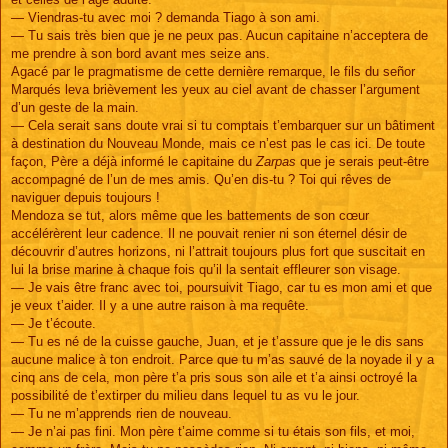
— Viendras-tu avec moi ? demanda Tiago à son ami.
— Tu sais très bien que je ne peux pas. Aucun capitaine n’acceptera de
me prendre à son bord avant mes seize ans.
Agacé par le pragmatisme de cette dernière remarque, le fils du señor
Marqués leva brièvement les yeux au ciel avant de chasser l’argument
d’un geste de la main.
— Cela serait sans doute vrai si tu comptais t’embarquer sur un bâtiment
à destination du Nouveau Monde, mais ce n’est pas le cas ici. De toute
façon, Père a déjà informé le capitaine du
Zarpas
que je serais peut-être
accompagné de l’un de mes amis. Qu’en dis-tu ? Toi qui rêves de
naviguer depuis toujours !
Mendoza se tut, alors même que les battements de son cœur
accélérèrent leur cadence. Il ne pouvait renier ni son éternel désir de
découvrir d’autres horizons, ni l’attrait toujours plus fort que suscitait en
lui la brise marine à chaque fois qu’il la sentait effleurer son visage.
— Je vais être franc avec toi, poursuivit Tiago, car tu es mon ami et que
je veux t’aider. Il y a une autre raison à ma requête.
— Je t’écoute.
— Tu es né de la cuisse gauche, Juan, et je t’assure que je le dis sans
aucune malice à ton endroit. Parce que tu m’as sauvé de la noyade il y a
cinq ans de cela, mon père t’a pris sous son aile et t’a ainsi octroyé la
possibilité de t’extirper du milieu dans lequel tu as vu le jour.
— Tu ne m’apprends rien de nouveau.
— Je n’ai pas fini. Mon père t’aime comme si tu étais son fils, et moi,