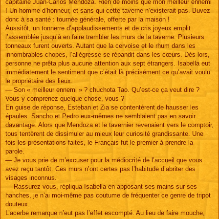
capitaine Juan-Carlos Mendoza. Rien de moins que mon meilleur ennemi
! Un homme d’honneur, et sans qui cette taverne n’existerait pas. Buvez
donc à sa santé : tournée générale, offerte par la maison !
Aussitôt, un tonnerre d’applaudissements et de cris joyeux emplit
l’assemblée jusqu’à en faire trembler les murs de la taverne. Plusieurs
tonneaux furent ouverts. Autant que la cervoise et le rhum dans les
innombrables chopes, l’allégresse se répandit dans les cœurs. Dès lors,
personne ne prêta plus aucune attention aux sept étrangers. Isabella eut
immédiatement le sentiment que c’était là précisément ce qu’avait voulu
le propriétaire des lieux.
— Son « meilleur ennemi » ? chuchota Tao. Qu’est-ce ça veut dire ?
Vous y comprenez quelque chose, vous ?
En guise de réponse, Esteban et Zia se contentèrent de hausser les
épaules. Sancho et Pedro eux-mêmes ne semblaient pas en savoir
davantage. Alors que Mendoza et le tavernier revenaient vers le comptoir,
tous tentèrent de dissimuler au mieux leur curiosité grandissante. Une
fois les présentations faites, le Français fut le premier à prendre la
parole.
— Je vous prie de m’excuser pour la médiocrité de l’accueil que vous
avez reçu tantôt. Ces murs n’ont certes pas l’habitude d’abriter des
visages inconnus.
— Rassurez-vous, répliqua Isabella en apposant ses mains sur ses
hanches, je n’ai moi-même pas coutume de fréquenter ce genre de tripot
douteux.
L’acerbe remarque n’eut pas l’effet escompté. Au lieu de faire mouche,