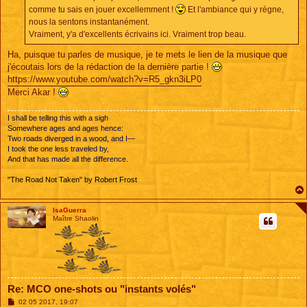
comme tu sais en jouer excellemment !
Et l'ambiance qui y règne,
nous la sentons instantanément.
Vraiment, y'a d'excellents écrivains ici. Vraiment trop beau.
Ha, puisque tu parles de musique, je te mets le lien de la musique que
j'écoutais lors de la rédaction de la dernière partie !
https://www.youtube.com/watch?v=R5_gkn3iLP0
Merci Akar !
I shall be telling this with a sigh
Somewhere ages and ages hence:
Two roads diverged in a wood, and I—
I took the one less traveled by,
And that has made all the difference.
"The Road Not Taken" by Robert Frost
IsaGuerra
Maître Shaolin
Re: MCO one-shots ou "instants volés"
M
02 05 2017, 19:07