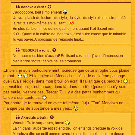
s
s
nonoko
a écrit :
a
J'adooooore, tout simplement!
g
e
Un vrai plaisir de lecture, du style, du style, du style et cette strophe! Je
la récitais moi-même en la lisant...
En plus j'ai bien ri, ce qui ne gâche rien, quand P.et S.sont mis
K.O....Quant à la colère de Mendoza, c'est autre chose que le minable
'tu vas payer, Ambrosius' de l'épisode final...
TEEGER59
a écrit :
Nous sommes bien d'accord! En lisant ces mots, j'avais l'impression
d'entendre "notre" capitaine les prononcer!
Eh bien, je suis particulièrement heureuse que cette strophe vous plaise
autant !
Et la colère de Mendodo... c'était le deuxième passage
que j'avais rédigé, dans mon brouillon écrit. Il fallait que ça percute (
)
et, visiblement, c'est le cas, donc là, dans ma tête (puisque je n'y suis
pas seule, n'est-ce pas, Teeger ?), il y a des petits bonhommes qui
lancent des confettis.
Par-contre, je te trouve dure avec toi-même, Juju. "Ton" Mendoza ne
manque pas de substance à mes yeux.
Akaroizis
a écrit :
Waouh ! Tu te surpasses, bravo
La fin dans l'auberge est splendide, l'on entends presque la voix de
Mendoza dire ce petit poème, avec le son d'une petite guitare douce