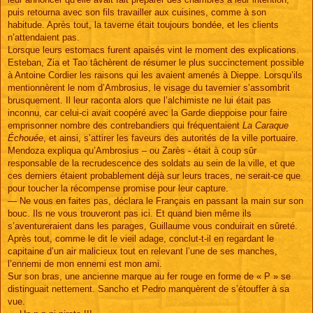
puis retourna avec son fils travailler aux cuisines, comme à son
habitude. Après tout, la taverne était toujours bondée, et les clients
n’attendaient pas.
Lorsque leurs estomacs furent apaisés vint le moment des explications.
Esteban, Zia et Tao tâchèrent de résumer le plus succinctement possible
à Antoine Cordier les raisons qui les avaient amenés à Dieppe. Lorsqu’ils
mentionnèrent le nom d’Ambrosius, le visage du tavernier s’assombrit
brusquement. Il leur raconta alors que l’alchimiste ne lui était pas
inconnu, car celui-ci avait coopéré avec la Garde dieppoise pour faire
emprisonner nombre des contrebandiers qui fréquentaient
La Caraque
Échouée
, et ainsi, s’attirer les faveurs des autorités de la ville portuaire.
Mendoza expliqua qu’Ambrosius – ou Zarès - était à coup sûr
responsable de la recrudescence des soldats au sein de la ville, et que
ces derniers étaient probablement déjà sur leurs traces, ne serait-ce que
pour toucher la récompense promise pour leur capture.
— Ne vous en faites pas, déclara le Français en passant la main sur son
bouc. Ils ne vous trouveront pas ici. Et quand bien même ils
s’aventureraient dans les parages, Guillaume vous conduirait en sûreté.
Après tout, comme le dit le vieil adage, conclut-t-il en regardant le
capitaine d’un air malicieux tout en relevant l’une de ses manches,
l’ennemi de mon ennemi est mon ami.
Sur son bras, une ancienne marque au fer rouge en forme de « P » se
distinguait nettement. Sancho et Pedro manquèrent de s’étouffer à sa
vue.