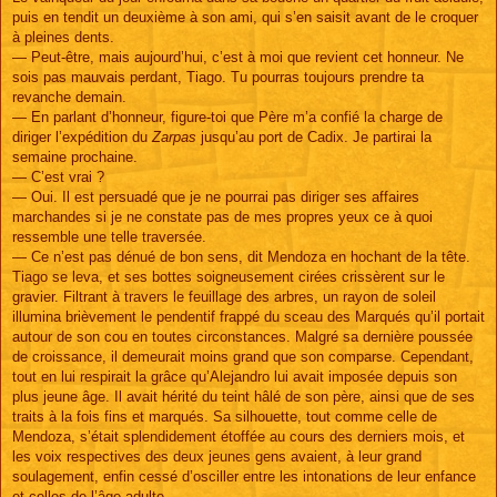
puis en tendit un deuxième à son ami, qui s’en saisit avant de le croquer
à pleines dents.
— Peut-être, mais aujourd’hui, c’est à moi que revient cet honneur. Ne
sois pas mauvais perdant, Tiago. Tu pourras toujours prendre ta
revanche demain.
— En parlant d’honneur, figure-toi que Père m’a confié la charge de
diriger l’expédition du
Zarpas
jusqu’au port de Cadix. Je partirai la
semaine prochaine.
— C’est vrai ?
— Oui. Il est persuadé que je ne pourrai pas diriger ses affaires
marchandes si je ne constate pas de mes propres yeux ce à quoi
ressemble une telle traversée.
— Ce n’est pas dénué de bon sens, dit Mendoza en hochant de la tête.
Tiago se leva, et ses bottes soigneusement cirées crissèrent sur le
gravier. Filtrant à travers le feuillage des arbres, un rayon de soleil
illumina brièvement le pendentif frappé du sceau des Marqués qu’il portait
autour de son cou en toutes circonstances. Malgré sa dernière poussée
de croissance, il demeurait moins grand que son comparse. Cependant,
tout en lui respirait la grâce qu’Alejandro lui avait imposée depuis son
plus jeune âge. Il avait hérité du teint hâlé de son père, ainsi que de ses
traits à la fois fins et marqués. Sa silhouette, tout comme celle de
Mendoza, s’était splendidement étoffée au cours des derniers mois, et
les voix respectives des deux jeunes gens avaient, à leur grand
soulagement, enfin cessé d’osciller entre les intonations de leur enfance
et celles de l’âge adulte.