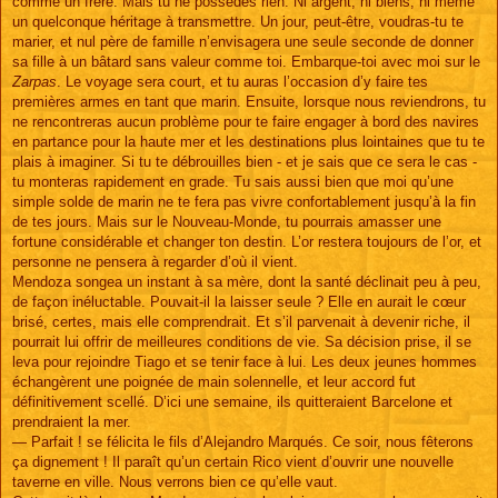
comme un frère. Mais tu ne possèdes rien. Ni argent, ni biens, ni même
un quelconque héritage à transmettre. Un jour, peut-être, voudras-tu te
marier, et nul père de famille n’envisagera une seule seconde de donner
sa fille à un bâtard sans valeur comme toi. Embarque-toi avec moi sur le
Zarpas
. Le voyage sera court, et tu auras l’occasion d’y faire tes
premières armes en tant que marin. Ensuite, lorsque nous reviendrons, tu
ne rencontreras aucun problème pour te faire engager à bord des navires
en partance pour la haute mer et les destinations plus lointaines que tu te
plais à imaginer. Si tu te débrouilles bien - et je sais que ce sera le cas -
tu monteras rapidement en grade. Tu sais aussi bien que moi qu’une
simple solde de marin ne te fera pas vivre confortablement jusqu’à la fin
de tes jours. Mais sur le Nouveau-Monde, tu pourrais amasser une
fortune considérable et changer ton destin. L’or restera toujours de l’or, et
personne ne pensera à regarder d’où il vient.
Mendoza songea un instant à sa mère, dont la santé déclinait peu à peu,
de façon inéluctable. Pouvait-il la laisser seule ? Elle en aurait le cœur
brisé, certes, mais elle comprendrait. Et s’il parvenait à devenir riche, il
pourrait lui offrir de meilleures conditions de vie. Sa décision prise, il se
leva pour rejoindre Tiago et se tenir face à lui. Les deux jeunes hommes
échangèrent une poignée de main solennelle, et leur accord fut
définitivement scellé. D’ici une semaine, ils quitteraient Barcelone et
prendraient la mer.
— Parfait ! se félicita le fils d’Alejandro Marqués. Ce soir, nous fêterons
ça dignement ! Il paraît qu’un certain Rico vient d’ouvrir une nouvelle
taverne en ville. Nous verrons bien ce qu’elle vaut.