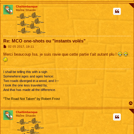
Chaltimbanque
Maître Shaolin
Re: MCO one-shots ou "instants volés"
M
02 05 2017, 19:11
e
s
Merci beaucoup Isa, je suis ravie que cette partie t'ait autant plu !
s
a
g
e
I shall be telling this with a sigh
Somewhere ages and ages hence:
Two roads diverged in a wood, and I—
I took the one less traveled by,
And that has made all the difference.
"The Road Not Taken" by Robert Frost
Chaltimbanque
Maître Shaolin