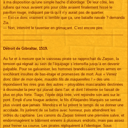
à ma disposition qu’une simple hache d’abordage. De leur côté, les
rufians qui nous avaient pris pour cible avaient finalement hissé le
pavillon rouge, indiquant par-là qu’il n’y aurait pas de quartier.
— Est-ce donc vraiment si terrible que ça, une bataille navale ? demanda
Zia.
— Non, intervint le tavernier en grimaçant. C’est encore pire.
____________________________________________________________
____________________
Détroit de Gibraltar, 1519.
Au fur et à mesure que le vaisseau pirate se rapprochait du
Zarpas
, la
tension qui régnait au sein de l’équipage s’intensifia jusqu’à en devenir
palpable. Pour se galvaniser, les hommes brandissaient leurs armes en
vociférant insultes de bas-étage et promesses de mort. Aux
« Venez
donc tâter de mon épée, maudits fils de maquerelles ! »
des uns
répondaient les rires gras des autres – pitoyables mascarades destinées
à dissimuler la peur qui planait dans l’air, et dont l’étreinte se faisait de
plus en plus forte. Tiago, l’épée déjà tirée, vint rejoindre son ami sur le
pont. Empli d’une fougue ardente, le fils d’Alejandro Marqués se sentait
plus vivant que jamais. Mendoza et lui prirent le temps de se donner une
accolade. Ils jurèrent de se battre avec honneur, puis attendirent les
ordres du capitaine. Les canons du
Zarpas
tirèrent une première salve, et
endommagèrent le bâtiment ennemi à plusieurs endroits, mais pas assez
pour freiner sa course. Les pirates répliquèrent à l’identique. Sous