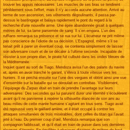
trouver les appuis nécessaires. Les muscles de ses bras se tendirent
péniblement sous l'effort, mais il n’y accorda aucune attention. Arrivé au
terme de son ascension, ses vêtements dégoulinants, il passa par-
dessus le bastingage et balaya rapidement le pont du regard à la
recherche d’une nouvelle arme. Une épée abandonnée gisait à quelques
mètres de lui, sa lame parsemée de sang. Il s’en empara. L’un des
ruffians remarqua sa présence et se rua sur lui. L’écumeur ne prit même
pas conscience de l’idiotie de sa décision. L’Espagnol, même s’il se
tenait prêt à parer un éventuel coup, se contenta simplement de laisser
son adversaire courir et de se décaler à l’ultime seconde. Incapable de
résister à son propre élan, le pirate fut culbuté dans les ondes bleues de
la Méditerranée.
Inquiet quant au sort de Tiago, Mendoza avisa l’un des palans du navire
et, après en avoir tranché le garant, s’éleva à toute vitesse vers les
huniers. Il se percha ensuite sur l’une des vergues et obtint ainsi une vue
d’ensemble sur la bataille qui se déroulait en contrebas. Visiblement,
l’équipage du
Zarpas
était en train de prendre l’avantage sur leurs
adversaires. Des secondes qui lui parurent durer une éternité s’écoulèrent
avant qu’il ne parvienne à repérer la silhouette élancée de son ami au
beau milieu de cette marée humaine s’agitant en tous sens. Tiago avait
été repoussé vers le gaillard arrière, et il était occupé à contrer les
attaques simultanées de trois misérables, dont celles du titan qui l’avait
jeté à l’eau. Du premier coup d’œil, Mendoza remarqua que son
compagnon faiblissait, et qu’il était en train de puiser dans ses dernières
réserves d’énergie. En équilibre à plusieurs dizaines de mètres de haut,