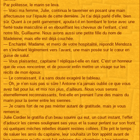
Par politesse, le marin se leva.
— Voici ma femme, Julie, continua le tavernier en posant une main
affectueuse sur l’épaule de cette dernière. Je t’ai déjà parlé d’elle, bien
sûr. Quant à ce petit garnement, ajouta-t-il en bombant le torse avec une
fierté toute masculine et en ébouriffant les cheveux de l’enfant, c’est
notre fils, Guillaume. Nous avons aussi une petite fille du nom de
Madeleine, mais elle est déjà couchée.
— Enchanté, Madame, et merci de votre hospitalité, répondit Mendoza
en s’inclinant légèrement vers l’avant, une main posée sur le cœur en
guise de salut.
— Vous plaisantez, capitaine ! répliqua-t-elle en riant. C’est un honneur
que de vous rencontrer, et de pouvoir enfin mettre un visage sur les
récits de mon époux.
— Le connaissant, il a sans doute exagéré le tableau.
— Oh, je n’en suis pas si sûre ! Antoine n’a jamais oublié ce que vous
avez fait pour lui, et moi non plus, d’ailleurs. Nous vous serons
éternellement reconnaissants, finit-elle en prenant l’une des mains du
marin pour la serrer entre les siennes.
— Je crains fort de ne pas mériter autant de gratitude, mais je vous
remercie.
Julie Cordier le gratifia d’un beau sourire qui eut, un court instant, l’effet
d’adoucir les cernes soulignant ses yeux et la sueur perlant sur son front,
où quelques mèches rebelles étaient restées collées. Elle prit le temps
de saluer les amis du capitaine, leur souhaita un bon appétit avant de
leur annoncer qu’elle avait fait préparer des chambres à leur intention,