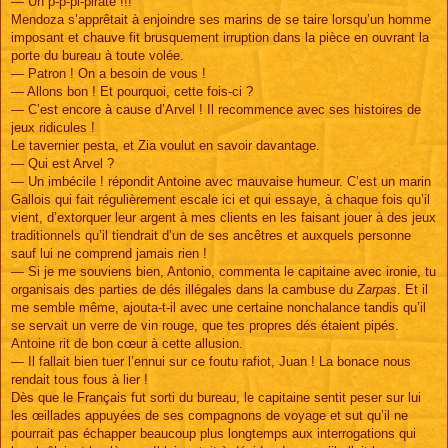
— Un p-p-pi-pirate !!!
Mendoza s’apprêtait à enjoindre ses marins de se taire lorsqu’un homme
imposant et chauve fit brusquement irruption dans la pièce en ouvrant la
porte du bureau à toute volée.
— Patron ! On a besoin de vous !
— Allons bon ! Et pourquoi, cette fois-ci ?
— C’est encore à cause d’Arvel ! Il recommence avec ses histoires de
jeux ridicules !
Le tavernier pesta, et Zia voulut en savoir davantage.
— Qui est Arvel ?
— Un imbécile ! répondit Antoine avec mauvaise humeur. C’est un marin
Gallois qui fait régulièrement escale ici et qui essaye, à chaque fois qu’il
vient, d’extorquer leur argent à mes clients en les faisant jouer à des jeux
traditionnels qu’il tiendrait d’un de ses ancêtres et auxquels personne
sauf lui ne comprend jamais rien !
— Si je me souviens bien, Antonio, commenta le capitaine avec ironie, tu
organisais des parties de dés illégales dans la cambuse du
Zarpas
. Et il
me semble même, ajouta-t-il avec une certaine nonchalance tandis qu’il
se servait un verre de vin rouge, que tes propres dés étaient pipés.
Antoine rit de bon cœur à cette allusion.
— Il fallait bien tuer l’ennui sur ce foutu rafiot, Juan ! La bonace nous
rendait tous fous à lier !
Dès que le Français fut sorti du bureau, le capitaine sentit peser sur lui
les œillades appuyées de ses compagnons de voyage et sut qu’il ne
pourrait pas échapper beaucoup plus longtemps aux interrogations qui