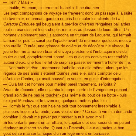
— Hein ? Mais –
— Inutile, Esteban, l’interrompit Isabella. Il ne dira rien.
Les sept compagnons de voyage se frayèrent donc un passage à la suite
du tavernier, en prenant garde à ne pas bousculer les clients de
La
Caraque Échouée
qui beuglaient à tue-tête diverses rengaines paillardes
tout en brandissant leurs chopes remplies au-dessus de leurs têtes. Un
homme visiblement saoul s’approcha en titubant de Laguerra, qui fermait
la marche, puis la saisit par l’épaule avant de murmurer quelques mots à
son oreille. Outrée, une grimace de colère et de dégoût sur le visage, la
jeune femme arma son bras et envoya prestement l’imbriaque individu
rouler au sol, complètement sonné. Les quelques convives rassemblés
autour d’eux, une fois l’effet de surprise passé, se mirent à hurler de rire.
— Non mais je rêve ! marmonna Isabella pour elle-même, alors que les
regards de ses amis s’étaient tournés vers elle, sans compter celui
d’Antoine Cordier, qui avait haussé un sourcil en guise d’interrogation.
— Qu’a fait cet homme pour mériter pareil traitement, señorita ?
Avant de répondre, elle enjamba le corps inerte de l’ivrogne en prenant
grand soin de ne pas le toucher - pas même du bout de sa botte - puis
rejoignit Mendoza et le tavernier, quelques mètres plus loin.
— Hormis le fait que son haleine soit tout bonnement irrespirable à
plusieurs lieues à la ronde, vous voulez dire ? Ce sac à vin m’a demandé
combien il devait me payer pour passer la nuit avec moi !
Si les enfants prirent un air effaré, le capitaine et ses seconds ne purent
réprimer un discret sourire. Quant au Français, il eut au moins le bon
goût de se masser la nuque d’un air légèrement embarrassé.