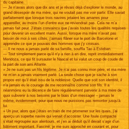
du capitaine.
— Je n’avais alors que dix ans et je rêvais déjà d’explorer le monde, au
grand désespoir de ma mère, qui ne voulait pas me voir partir. Elle savait
parfaitement que lorsque trois navires jetaient les amarres pour
appareiller, au moins l’un d’entre eux ne reviendrait pas. Cela ne m’a
jamais fait peur. J’étais convaincu que j’avais toutes les qualités requises
pour devenir un excellent marin. Aussi, lorsque ma mère n’avait pas
besoin de moi à ses côtés, j’aimais flâner sur le port de Barcelone et
apprendre ce que je pouvais des hommes que j’y croisais.
— Il ne nous a jamais parlé de sa famille, souffla Tao à Esteban.
— Tout simplement parce qu’il n’y a rien à en dire, reprit immédiatement
Mendoza, ce qui fit sursauter le Naacal et lui valut un coup de coude de
la part de son ami Atlante.
» Je ne suis pas un fils légitime. Je n’ai pas connu mon père, et ma mère
ne m’en a jamais vraiment parlé. La seule chose que je sache à son
propos est qu’il était issu de la noblesse. Quelle que soit son identité, il
n’a jamais eu le courage de me reconnaître comme son fils. Il a
néanmoins eu la décence de faire régulièrement parvenir à ma mère de
quoi subvenir à nos besoins par le biais d’un messager – jamais le
même, évidemment, pour que nous ne puissions pas remonter jusqu’à
lui.
» Un jour, alors que j’étais en train de me promener sur les quais, j’ai
aperçu un superbe navire qui venait d’accoster. Une foule compacte
s’était regroupée aux alentours, et j’en ai déduit qu’il devait s’agir d’un
bâtiment important. Fasciné, je me suis approché en courant et, pour