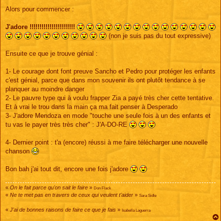
e
s
Alors pour commencer :
s
a
g
J'adore !!!!!!!!!!!!!!!!!!!!!!!
e
(non je suis pas du tout expressive)
Ensuite ce que je trouve génial :
1- Le courage dont font preuve Sancho et Pedro pour protéger les enfants
c'est génial, parce que dans mon souvenir ils ont plutôt tendance à se
planquer au moindre danger
2- Le pauvre type qui à voulu frapper Zia a payé très cher cette tentative.
Et à vrai le trou dans la main ça ma fait penser à Desperado
3- J'adore Mendoza en mode "touche une seule fois à un des enfants et
tu vas le payer très très cher" : J'A-DO-RE
4- Dernier point : t'a (encore) réussi à me faire télécharger une nouvelle
chanson
Bon bah j'ai tout dit, encore une fois j'adore
«
On le fait parce qu'on sait le faire
»
Don Flack
«
Ne te met pas en travers de ceux qui veulent t'aider
»
Sara Sidle
«
J'ai de bonnes raisons de faire ce que je fais
»
Isabella Laguerra