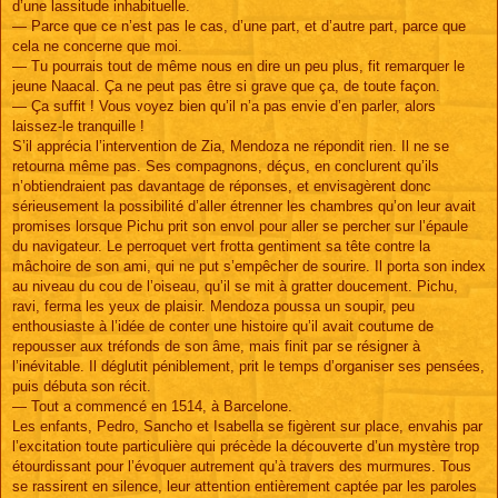
d’une lassitude inhabituelle.
— Parce que ce n’est pas le cas, d’une part, et d’autre part, parce que
cela ne concerne que moi.
— Tu pourrais tout de même nous en dire un peu plus, fit remarquer le
jeune Naacal. Ça ne peut pas être si grave que ça, de toute façon.
— Ça suffit ! Vous voyez bien qu’il n’a pas envie d’en parler, alors
laissez-le tranquille !
S’il apprécia l’intervention de Zia, Mendoza ne répondit rien. Il ne se
retourna même pas. Ses compagnons, déçus, en conclurent qu’ils
n’obtiendraient pas davantage de réponses, et envisagèrent donc
sérieusement la possibilité d’aller étrenner les chambres qu’on leur avait
promises lorsque Pichu prit son envol pour aller se percher sur l’épaule
du navigateur. Le perroquet vert frotta gentiment sa tête contre la
mâchoire de son ami, qui ne put s’empêcher de sourire. Il porta son index
au niveau du cou de l’oiseau, qu’il se mit à gratter doucement. Pichu,
ravi, ferma les yeux de plaisir. Mendoza poussa un soupir, peu
enthousiaste à l’idée de conter une histoire qu’il avait coutume de
repousser aux tréfonds de son âme, mais finit par se résigner à
l’inévitable. Il déglutit péniblement, prit le temps d’organiser ses pensées,
puis débuta son récit.
— Tout a commencé en 1514, à Barcelone.
Les enfants, Pedro, Sancho et Isabella se figèrent sur place, envahis par
l’excitation toute particulière qui précède la découverte d’un mystère trop
étourdissant pour l’évoquer autrement qu’à travers des murmures. Tous
se rassirent en silence, leur attention entièrement captée par les paroles