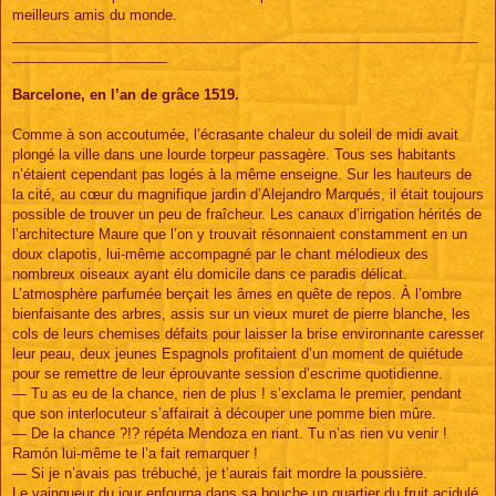
meilleurs amis du monde.
____________________________________________________________
____________________
Barcelone, en l’an de grâce 1519.
Comme à son accoutumée, l’écrasante chaleur du soleil de midi avait
plongé la ville dans une lourde torpeur passagère. Tous ses habitants
n’étaient cependant pas logés à la même enseigne. Sur les hauteurs de
la cité, au cœur du magnifique jardin d’Alejandro Marqués, il était toujours
possible de trouver un peu de fraîcheur. Les canaux d’irrigation hérités de
l’architecture Maure que l’on y trouvait résonnaient constamment en un
doux clapotis, lui-même accompagné par le chant mélodieux des
nombreux oiseaux ayant élu domicile dans ce paradis délicat.
L’atmosphère parfumée berçait les âmes en quête de repos. À l’ombre
bienfaisante des arbres, assis sur un vieux muret de pierre blanche, les
cols de leurs chemises défaits pour laisser la brise environnante caresser
leur peau, deux jeunes Espagnols profitaient d’un moment de quiétude
pour se remettre de leur éprouvante session d’escrime quotidienne.
— Tu as eu de la chance, rien de plus ! s’exclama le premier, pendant
que son interlocuteur s’affairait à découper une pomme bien mûre.
— De la chance ?!? répéta Mendoza en riant. Tu n’as rien vu venir !
Ramón lui-même te l’a fait remarquer !
— Si je n’avais pas trébuché, je t’aurais fait mordre la poussière.
Le vainqueur du jour enfourna dans sa bouche un quartier du fruit acidulé,