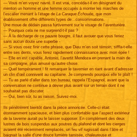
— Vous m’en voyez navré. Il est vrai, concéda-t-il en désignant du
menton un homme et une femme occupés à monter les marches de
l’escalier menant à l’étage de
La Caraque Échoué
e, que mon
établissement offre différents types de…consommations.
Une moue de dédain passa furtivement sur le visage de l’aventurière.
— Pourquoi cela ne me surprend-t-il pas ?
— À la décharge de ce pauvre bougre, il faut avouer que vous feriez
sans aucun doute une superbe -
— Si vous osez finir cette phrase, que Dieu m’en soit témoin, siffla-t-elle
entre ses dents, vous ferez rapidement connaissance avec mon épée !
— Elle en est capable, Antonio, l’avertit Mendoza en prenant la main de
sa compagne, plus amusé qu’autre chose.
— Quel tempérament ! fit remarquer le tavernier en riant avant d’adresser
un clin d’œil connivent au capitaine. Je comprends pourquoi elle te plaît !
— Tu as parlé d’aller dans ton bureau, rappela l’Espagnol, avant que la
conversation ne continue à dévier plus avant sur un terrain dont il ne
souhaitait pas discuter.
— Oui, bien sûr, tu as raison. Suivez-moi.
Ils pénétrèrent bientôt dans la pièce annoncée. Celle-ci était
étonnamment spacieuse, et bien plus confortable que l’aspect extérieur
de la taverne aurait pu le laisser supposer. En complément des deux
lustres de bois suspendus aux poutres du plafond et dont les cierges
avaient été récemment remplacés, un feu vif rugissait dans l’âtre et
baignait la salle d’une douce lumière tamisée, chaleureuse et