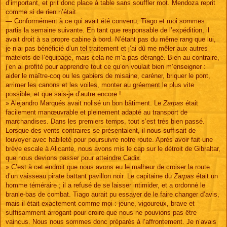
d’important, et prit donc place à table sans souffler mot. Mendoza reprit
comme si de rien n’était.
— Conformément à ce qui avait été convenu, Tiago et moi sommes
partis la semaine suivante. En tant que responsable de l’expédition, il
avait droit à sa propre cabine à bord. N’étant pas du même rang que lui,
je n’ai pas bénéficié d’un tel traitement et j’ai dû me mêler aux autres
matelots de l’équipage, mais cela ne m’a pas dérangé. Bien au contraire,
j’en ai profité pour apprendre tout ce qu’on voulait bien m’enseigner :
aider le maître-coq ou les gabiers de misaine, caréner, briquer le pont,
arrimer les canons et les voiles, monter au gréement le plus vite
possible, et que sais-je d’autre encore !
» Alejandro Marqués avait nolisé un bon bâtiment. Le
Zarpas
était
facilement manœuvrable et pleinement adapté au transport de
marchandises. Dans les premiers temps, tout s’est très bien passé.
Lorsque des vents contraires se présentaient, il nous suffisait de
louvoyer avec habileté pour poursuivre notre route. Après avoir fait une
brève escale à Alicante, nous avons mis le cap sur le détroit de Gibraltar,
que nous devions passer pour atteindre Cadix.
» C’est à cet endroit que nous avons eu le malheur de croiser la route
d’un vaisseau pirate battant pavillon noir. Le capitaine du
Zarpas
était un
homme téméraire ; il a refusé de se laisser intimider, et a ordonné le
branle-bas de combat. Tiago aurait pu essayer de le faire changer d’avis,
mais il était exactement comme moi : jeune, vigoureux, brave et
suffisamment arrogant pour croire que nous ne pouvions pas être
vaincus. Nous nous sommes donc préparés à l’affrontement. Je n’avais