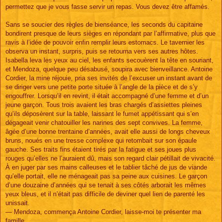
permettez que je vous fasse servir un repas. Vous devez être affamés.
Sans se soucier des règles de bienséance, les seconds du capitaine
bondirent presque de leurs sièges en répondant par l’affirmative, plus que
ravis à l’idée de pouvoir enfin remplir leurs estomacs. Le tavernier les
observa un instant, surpris, puis se retourna vers ses autres hôtes.
Isabella leva les yeux au ciel, les enfants secouèrent la tête en souriant,
et Mendoza, quelque peu désabusé, soupira avec bienveillance. Antoine
Cordier, la mine réjouie, pria ses invités de l’excuser un instant avant de
se diriger vers une petite porte située à l’angle de la pièce et de s’y
engouffrer. Lorsqu’il en revint, il était accompagné d’une femme et d’un
jeune garçon. Tous trois avaient les bras chargés d’assiettes pleines
qu’ils déposèrent sur la table, laissant le fumet appétissant qui s’en
dégageait venir chatouiller les narines des sept convives. La femme,
âgée d’une bonne trentaine d’années, avait elle aussi de longs cheveux
bruns, noués en une tresse complexe qui retombait sur son épaule
gauche. Ses traits fins étaient tirés par la fatigue et ses joues plus
rouges qu’elles ne l’auraient dû, mais son regard clair pétillait de vivacité.
À en juger par ses mains calleuses et le tablier tâché de jus de viande
qu’elle portait, elle ne ménageait pas sa peine aux cuisines. Le garçon
d’une douzaine d’années qui se tenait à ses côtés arborait les mêmes
yeux bleus, et il n’était pas difficile de deviner quel lien de parenté les
unissait.
— Mendoza, commença Antoine Cordier, laisse-moi te présenter ma
famille.