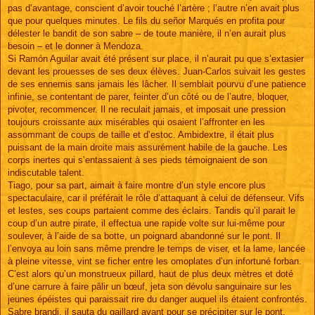
pas d’avantage, conscient d’avoir touché l’artère ; l’autre n’en avait plus
que pour quelques minutes. Le fils du señor Marqués en profita pour
délester le bandit de son sabre – de toute manière, il n’en aurait plus
besoin – et le donner à Mendoza.
Si Ramón Aguilar avait été présent sur place, il n’aurait pu que s’extasier
devant les prouesses de ses deux élèves. Juan-Carlos suivait les gestes
de ses ennemis sans jamais les lâcher. Il semblait pourvu d’une patience
infinie, se contentant de parer, feinter d’un côté ou de l’autre, bloquer,
pivoter, recommencer. Il ne reculait jamais, et imposait une pression
toujours croissante aux misérables qui osaient l’affronter en les
assommant de coups de taille et d’estoc. Ambidextre, il était plus
puissant de la main droite mais assurément habile de la gauche. Les
corps inertes qui s’entassaient à ses pieds témoignaient de son
indiscutable talent.
Tiago, pour sa part, aimait à faire montre d’un style encore plus
spectaculaire, car il préférait le rôle d’attaquant à celui de défenseur. Vifs
et lestes, ses coups partaient comme des éclairs. Tandis qu’il parait le
coup d’un autre pirate, il effectua une rapide volte sur lui-même pour
soulever, à l’aide de sa botte, un poignard abandonné sur le pont. Il
l’envoya au loin sans même prendre le temps de viser, et la lame, lancée
à pleine vitesse, vint se ficher entre les omoplates d’un infortuné forban.
C’est alors qu’un monstrueux pillard, haut de plus deux mètres et doté
d’une carrure à faire pâlir un bœuf, jeta son dévolu sanguinaire sur les
jeunes épéistes qui paraissait rire du danger auquel ils étaient confrontés.
Sabre brandi, il sauta du gaillard avant pour se précipiter sur le pont,