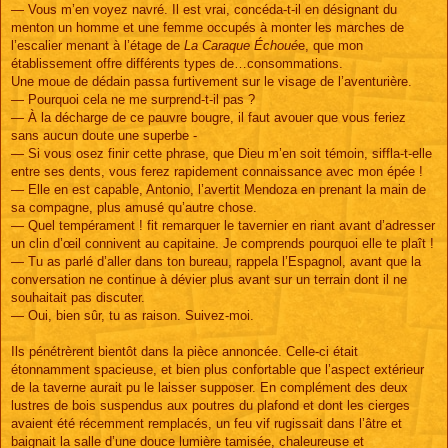
— Vous m’en voyez navré. Il est vrai, concéda-t-il en désignant du
menton un homme et une femme occupés à monter les marches de
l’escalier menant à l’étage de
La Caraque Échoué
e, que mon
établissement offre différents types de…consommations.
Une moue de dédain passa furtivement sur le visage de l’aventurière.
— Pourquoi cela ne me surprend-t-il pas ?
— À la décharge de ce pauvre bougre, il faut avouer que vous feriez
sans aucun doute une superbe -
— Si vous osez finir cette phrase, que Dieu m’en soit témoin, siffla-t-elle
entre ses dents, vous ferez rapidement connaissance avec mon épée !
— Elle en est capable, Antonio, l’avertit Mendoza en prenant la main de
sa compagne, plus amusé qu’autre chose.
— Quel tempérament ! fit remarquer le tavernier en riant avant d’adresser
un clin d’œil connivent au capitaine. Je comprends pourquoi elle te plaît !
— Tu as parlé d’aller dans ton bureau, rappela l’Espagnol, avant que la
conversation ne continue à dévier plus avant sur un terrain dont il ne
souhaitait pas discuter.
— Oui, bien sûr, tu as raison. Suivez-moi.
Ils pénétrèrent bientôt dans la pièce annoncée. Celle-ci était
étonnamment spacieuse, et bien plus confortable que l’aspect extérieur
de la taverne aurait pu le laisser supposer. En complément des deux
lustres de bois suspendus aux poutres du plafond et dont les cierges
avaient été récemment remplacés, un feu vif rugissait dans l’âtre et
baignait la salle d’une douce lumière tamisée, chaleureuse et