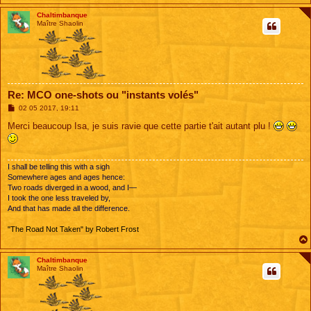
Chaltimbanque
Maître Shaolin
Re: MCO one-shots ou "instants volés"
M
02 05 2017, 19:11
e
s
Merci beaucoup Isa, je suis ravie que cette partie t'ait autant plu !
s
a
g
e
I shall be telling this with a sigh
Somewhere ages and ages hence:
Two roads diverged in a wood, and I—
I took the one less traveled by,
And that has made all the difference.
"The Road Not Taken" by Robert Frost
Chaltimbanque
Maître Shaolin