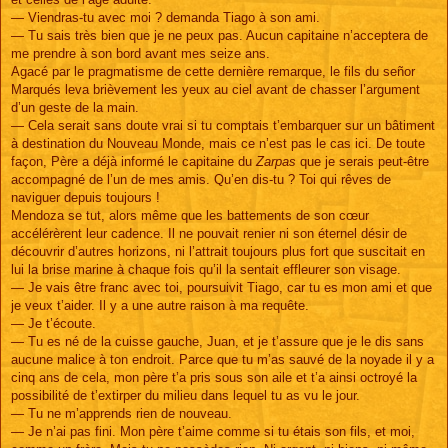
— Viendras-tu avec moi ? demanda Tiago à son ami.
— Tu sais très bien que je ne peux pas. Aucun capitaine n’acceptera de
me prendre à son bord avant mes seize ans.
Agacé par le pragmatisme de cette dernière remarque, le fils du señor
Marqués leva brièvement les yeux au ciel avant de chasser l’argument
d’un geste de la main.
— Cela serait sans doute vrai si tu comptais t’embarquer sur un bâtiment
à destination du Nouveau Monde, mais ce n’est pas le cas ici. De toute
façon, Père a déjà informé le capitaine du
Zarpas
que je serais peut-être
accompagné de l’un de mes amis. Qu’en dis-tu ? Toi qui rêves de
naviguer depuis toujours !
Mendoza se tut, alors même que les battements de son cœur
accélérèrent leur cadence. Il ne pouvait renier ni son éternel désir de
découvrir d’autres horizons, ni l’attrait toujours plus fort que suscitait en
lui la brise marine à chaque fois qu’il la sentait effleurer son visage.
— Je vais être franc avec toi, poursuivit Tiago, car tu es mon ami et que
je veux t’aider. Il y a une autre raison à ma requête.
— Je t’écoute.
— Tu es né de la cuisse gauche, Juan, et je t’assure que je le dis sans
aucune malice à ton endroit. Parce que tu m’as sauvé de la noyade il y a
cinq ans de cela, mon père t’a pris sous son aile et t’a ainsi octroyé la
possibilité de t’extirper du milieu dans lequel tu as vu le jour.
— Tu ne m’apprends rien de nouveau.
— Je n’ai pas fini. Mon père t’aime comme si tu étais son fils, et moi,