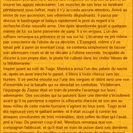
trouver les appuis nécessaires. Les muscles de ses bras se tendirent
péniblement sous l'effort, mais il n’y accorda aucune attention. Arrivé au
terme de son ascension, ses vêtements dégoulinants, il passa par-
dessus le bastingage et balaya rapidement le pont du regard à la
recherche d’une nouvelle arme. Une épée abandonnée gisait à quelques
mètres de lui, sa lame parsemée de sang. Il s’en empara. L’un des
ruffians remarqua sa présence et se rua sur lui. L’écumeur ne prit même
pas conscience de l’idiotie de sa décision. L’Espagnol, même s’il se
tenait prêt à parer un éventuel coup, se contenta simplement de laisser
son adversaire courir et de se décaler à l’ultime seconde. Incapable de
résister à son propre élan, le pirate fut culbuté dans les ondes bleues de
la Méditerranée.
Inquiet quant au sort de Tiago, Mendoza avisa l’un des palans du navire
et, après en avoir tranché le garant, s’éleva à toute vitesse vers les
huniers. Il se percha ensuite sur l’une des vergues et obtint ainsi une vue
d’ensemble sur la bataille qui se déroulait en contrebas. Visiblement,
l’équipage du
Zarpas
était en train de prendre l’avantage sur leurs
adversaires. Des secondes qui lui parurent durer une éternité s’écoulèrent
avant qu’il ne parvienne à repérer la silhouette élancée de son ami au
beau milieu de cette marée humaine s’agitant en tous sens. Tiago avait
été repoussé vers le gaillard arrière, et il était occupé à contrer les
attaques simultanées de trois misérables, dont celles du titan qui l’avait
jeté à l’eau. Du premier coup d’œil, Mendoza remarqua que son
compagnon faiblissait, et qu’il était en train de puiser dans ses dernières
réserves d’énergie. En équilibre à plusieurs dizaines de mètres de haut,