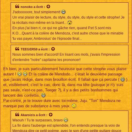
s
s
nonoko
a écrit :
a
J'adooooore, tout simplement!
g
e
Un vrai plaisir de lecture, du style, du style, du style et cette strophe! Je
la récitais moi-même en la lisant...
En plus j'ai bien ri, ce qui ne gâche rien, quand P.et S.sont mis
K.O....Quant à la colère de Mendoza, c'est autre chose que le minable
'tu vas payer, Ambrosius' de l'épisode final...
TEEGER59
a écrit :
Nous sommes bien d'accord! En lisant ces mots, j'avais l'impression
d'entendre "notre" capitaine les prononcer!
Eh bien, je suis particulièrement heureuse que cette strophe vous plaise
autant !
Et la colère de Mendodo... c'était le deuxième passage
que j'avais rédigé, dans mon brouillon écrit. Il fallait que ça percute (
)
et, visiblement, c'est le cas, donc là, dans ma tête (puisque je n'y suis
pas seule, n'est-ce pas, Teeger ?), il y a des petits bonhommes qui
lancent des confettis.
Par-contre, je te trouve dure avec toi-même, Juju. "Ton" Mendoza ne
manque pas de substance à mes yeux.
Akaroizis
a écrit :
Waouh ! Tu te surpasses, bravo
La fin dans l'auberge est splendide, l'on entends presque la voix de
Mendoza dire ce petit poème, avec le son d'une petite guitare douce