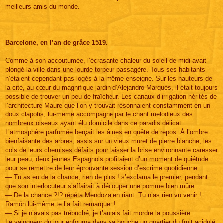
meilleurs amis du monde.
____________________________________________________________
____________________
Barcelone, en l’an de grâce 1519.
Comme à son accoutumée, l’écrasante chaleur du soleil de midi avait
plongé la ville dans une lourde torpeur passagère. Tous ses habitants
n’étaient cependant pas logés à la même enseigne. Sur les hauteurs de
la cité, au cœur du magnifique jardin d’Alejandro Marqués, il était toujours
possible de trouver un peu de fraîcheur. Les canaux d’irrigation hérités de
l’architecture Maure que l’on y trouvait résonnaient constamment en un
doux clapotis, lui-même accompagné par le chant mélodieux des
nombreux oiseaux ayant élu domicile dans ce paradis délicat.
L’atmosphère parfumée berçait les âmes en quête de repos. À l’ombre
bienfaisante des arbres, assis sur un vieux muret de pierre blanche, les
cols de leurs chemises défaits pour laisser la brise environnante caresser
leur peau, deux jeunes Espagnols profitaient d’un moment de quiétude
pour se remettre de leur éprouvante session d’escrime quotidienne.
— Tu as eu de la chance, rien de plus ! s’exclama le premier, pendant
que son interlocuteur s’affairait à découper une pomme bien mûre.
— De la chance ?!? répéta Mendoza en riant. Tu n’as rien vu venir !
Ramón lui-même te l’a fait remarquer !
— Si je n’avais pas trébuché, je t’aurais fait mordre la poussière.
Le vainqueur du jour enfourna dans sa bouche un quartier du fruit acidulé,