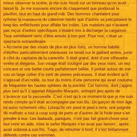
mieux observer la scène, je me suis hissé sur un tonneau qu’on avait
laissé là. Je me souviens encore du claquement que produisait le
pavillon, tout en haut du grand mât. Des hommes chantaient pour
rythmer la manœuvre du cabestan tandis que d’autres se précipitaient le
long des enfléchures pour affaler les voiles. Les matelots qui n’avaient
pas reçus d’ordres spécifiques s’étaient mis à décharger la cargaison.
Tous semblaient ravis d’être arrivés à bon port. Pour moi, c’était un
spectacle extraordinaire.
» Acclamé par des vivats de plus en plus forts, un homme habillé
d’étoffes particulièrement onéreuses se tenait sur le gaillard arrière, juste
à côté du capitaine de la caravelle. Il était grand, doté d’une silhouette
svelte et élégante. Son visage était souligné par des yeux noirs, un nez
concave et une barbe courte parfaitement taillée. Il portait autour de son
cou un large collier d’or serti de pierres précieuses. Il était évident qu’il
s’agissait d’un noble, ou tout du moins d’une personne qui avait coutume
de fréquenter les hautes sphères de la société. Cet homme, dont j’appris
plus tard qu’il s’appelait Alejandro Marqués, entreprit peu après de
s’avancer sur la passerelle. C’est n’est qu’à ce moment-là que je me suis
rendu compte qu’il était accompagné par son fils. Un garçon de mon âge,
lui aussi richement vêtu. Lorsqu’ils ont posé le pied à terre, une poignée
de malfrats a tout à coup surgi de parts et d’autres de la foule pour s’en
prendre à eux. Les badauds, paniqués, n’ont pas fait grand-chose pour
leur venir en aide, mais le señor Marqués n’en avait pas besoin ; après
avoir ordonné à son fils, Tiago, de retourner à bord, il s’est brillamment
défendu contre ces vermines.