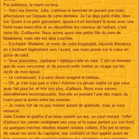
Par politesse, le marin se leva.
— Voici ma femme, Julie, continua le tavernier en posant une main
affectueuse sur l’épaule de cette dernière. Je t’ai déjà parlé d’elle, bien
sûr. Quant à ce petit garnement, ajouta-t-il en bombant le torse avec une
fierté toute masculine et en ébouriffant les cheveux de l’enfant, c’est
notre fils, Guillaume. Nous avons aussi une petite fille du nom de
Madeleine, mais elle est déjà couchée.
— Enchanté, Madame, et merci de votre hospitalité, répondit Mendoza
en s’inclinant légèrement vers l’avant, une main posée sur le cœur en
guise de salut.
— Vous plaisantez, capitaine ! répliqua-t-elle en riant. C’est un honneur
que de vous rencontrer, et de pouvoir enfin mettre un visage sur les
récits de mon époux.
— Le connaissant, il a sans doute exagéré le tableau.
— Oh, je n’en suis pas si sûre ! Antoine n’a jamais oublié ce que vous
avez fait pour lui, et moi non plus, d’ailleurs. Nous vous serons
éternellement reconnaissants, finit-elle en prenant l’une des mains du
marin pour la serrer entre les siennes.
— Je crains fort de ne pas mériter autant de gratitude, mais je vous
remercie.
Julie Cordier le gratifia d’un beau sourire qui eut, un court instant, l’effet
d’adoucir les cernes soulignant ses yeux et la sueur perlant sur son front,
où quelques mèches rebelles étaient restées collées. Elle prit le temps
de saluer les amis du capitaine, leur souhaita un bon appétit avant de
leur annoncer qu’elle avait fait préparer des chambres à leur intention,