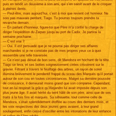
puis en tendit un deuxième à son ami, qui s’en saisit avant de le croquer
à pleines dents.
— Peut-être, mais aujourd’hui, c’est à moi que revient cet honneur. Ne
sois pas mauvais perdant, Tiago. Tu pourras toujours prendre ta
revanche demain.
— En parlant d’honneur, figure-toi que Père m’a confié la charge de
diriger l’expédition du
Zarpas
jusqu’au port de Cadix. Je partirai la
semaine prochaine.
— C’est vrai ?
— Oui. Il est persuadé que je ne pourrai pas diriger ses affaires
marchandes si je ne constate pas de mes propres yeux ce à quoi
ressemble une telle traversée.
— Ce n’est pas dénué de bon sens, dit Mendoza en hochant de la tête.
Tiago se leva, et ses bottes soigneusement cirées crissèrent sur le
gravier. Filtrant à travers le feuillage des arbres, un rayon de soleil
illumina brièvement le pendentif frappé du sceau des Marqués qu’il portait
autour de son cou en toutes circonstances. Malgré sa dernière poussée
de croissance, il demeurait moins grand que son comparse. Cependant,
tout en lui respirait la grâce qu’Alejandro lui avait imposée depuis son
plus jeune âge. Il avait hérité du teint hâlé de son père, ainsi que de ses
traits à la fois fins et marqués. Sa silhouette, tout comme celle de
Mendoza, s’était splendidement étoffée au cours des derniers mois, et
les voix respectives des deux jeunes gens avaient, à leur grand
soulagement, enfin cessé d’osciller entre les intonations de leur enfance
et celles de l’âge adulte.