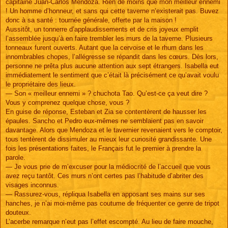
capitaine Juan-Carlos Mendoza. Rien de moins que mon meilleur ennemi
! Un homme d’honneur, et sans qui cette taverne n’existerait pas. Buvez
donc à sa santé : tournée générale, offerte par la maison !
Aussitôt, un tonnerre d’applaudissements et de cris joyeux emplit
l’assemblée jusqu’à en faire trembler les murs de la taverne. Plusieurs
tonneaux furent ouverts. Autant que la cervoise et le rhum dans les
innombrables chopes, l’allégresse se répandit dans les cœurs. Dès lors,
personne ne prêta plus aucune attention aux sept étrangers. Isabella eut
immédiatement le sentiment que c’était là précisément ce qu’avait voulu
le propriétaire des lieux.
— Son « meilleur ennemi » ? chuchota Tao. Qu’est-ce ça veut dire ?
Vous y comprenez quelque chose, vous ?
En guise de réponse, Esteban et Zia se contentèrent de hausser les
épaules. Sancho et Pedro eux-mêmes ne semblaient pas en savoir
davantage. Alors que Mendoza et le tavernier revenaient vers le comptoir,
tous tentèrent de dissimuler au mieux leur curiosité grandissante. Une
fois les présentations faites, le Français fut le premier à prendre la
parole.
— Je vous prie de m’excuser pour la médiocrité de l’accueil que vous
avez reçu tantôt. Ces murs n’ont certes pas l’habitude d’abriter des
visages inconnus.
— Rassurez-vous, répliqua Isabella en apposant ses mains sur ses
hanches, je n’ai moi-même pas coutume de fréquenter ce genre de tripot
douteux.
L’acerbe remarque n’eut pas l’effet escompté. Au lieu de faire mouche,