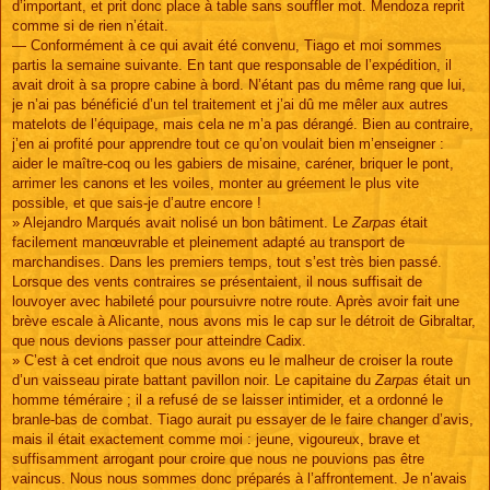
d’important, et prit donc place à table sans souffler mot. Mendoza reprit
comme si de rien n’était.
— Conformément à ce qui avait été convenu, Tiago et moi sommes
partis la semaine suivante. En tant que responsable de l’expédition, il
avait droit à sa propre cabine à bord. N’étant pas du même rang que lui,
je n’ai pas bénéficié d’un tel traitement et j’ai dû me mêler aux autres
matelots de l’équipage, mais cela ne m’a pas dérangé. Bien au contraire,
j’en ai profité pour apprendre tout ce qu’on voulait bien m’enseigner :
aider le maître-coq ou les gabiers de misaine, caréner, briquer le pont,
arrimer les canons et les voiles, monter au gréement le plus vite
possible, et que sais-je d’autre encore !
» Alejandro Marqués avait nolisé un bon bâtiment. Le
Zarpas
était
facilement manœuvrable et pleinement adapté au transport de
marchandises. Dans les premiers temps, tout s’est très bien passé.
Lorsque des vents contraires se présentaient, il nous suffisait de
louvoyer avec habileté pour poursuivre notre route. Après avoir fait une
brève escale à Alicante, nous avons mis le cap sur le détroit de Gibraltar,
que nous devions passer pour atteindre Cadix.
» C’est à cet endroit que nous avons eu le malheur de croiser la route
d’un vaisseau pirate battant pavillon noir. Le capitaine du
Zarpas
était un
homme téméraire ; il a refusé de se laisser intimider, et a ordonné le
branle-bas de combat. Tiago aurait pu essayer de le faire changer d’avis,
mais il était exactement comme moi : jeune, vigoureux, brave et
suffisamment arrogant pour croire que nous ne pouvions pas être
vaincus. Nous nous sommes donc préparés à l’affrontement. Je n’avais