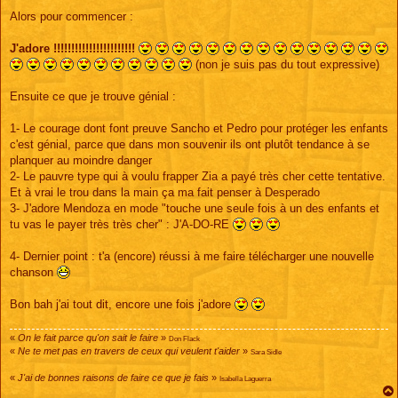
e
s
Alors pour commencer :
s
a
g
J'adore !!!!!!!!!!!!!!!!!!!!!!!
e
(non je suis pas du tout expressive)
Ensuite ce que je trouve génial :
1- Le courage dont font preuve Sancho et Pedro pour protéger les enfants
c'est génial, parce que dans mon souvenir ils ont plutôt tendance à se
planquer au moindre danger
2- Le pauvre type qui à voulu frapper Zia a payé très cher cette tentative.
Et à vrai le trou dans la main ça ma fait penser à Desperado
3- J'adore Mendoza en mode "touche une seule fois à un des enfants et
tu vas le payer très très cher" : J'A-DO-RE
4- Dernier point : t'a (encore) réussi à me faire télécharger une nouvelle
chanson
Bon bah j'ai tout dit, encore une fois j'adore
«
On le fait parce qu'on sait le faire
»
Don Flack
«
Ne te met pas en travers de ceux qui veulent t'aider
»
Sara Sidle
«
J'ai de bonnes raisons de faire ce que je fais
»
Isabella Laguerra