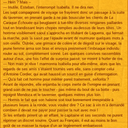
— Hein ? Mais –
— Inutile, Esteban, l’interrompit Isabella. Il ne dira rien.
Les sept compagnons de voyage se frayèrent donc un passage à la suite
du tavernier, en prenant garde à ne pas bousculer les clients de
La
Caraque Échouée
qui beuglaient à tue-tête diverses rengaines paillardes
tout en brandissant leurs chopes remplies au-dessus de leurs têtes. Un
homme visiblement saoul s’approcha en titubant de Laguerra, qui fermait
la marche, puis la saisit par l’épaule avant de murmurer quelques mots à
son oreille. Outrée, une grimace de colère et de dégoût sur le visage, la
jeune femme arma son bras et envoya prestement l’imbriaque individu
rouler au sol, complètement sonné. Les quelques convives rassemblés
autour d’eux, une fois l’effet de surprise passé, se mirent à hurler de rire.
— Non mais je rêve ! marmonna Isabella pour elle-même, alors que les
regards de ses amis s’étaient tournés vers elle, sans compter celui
d’Antoine Cordier, qui avait haussé un sourcil en guise d’interrogation.
— Qu’a fait cet homme pour mériter pareil traitement, señorita ?
Avant de répondre, elle enjamba le corps inerte de l’ivrogne en prenant
grand soin de ne pas le toucher - pas même du bout de sa botte - puis
rejoignit Mendoza et le tavernier, quelques mètres plus loin.
— Hormis le fait que son haleine soit tout bonnement irrespirable à
plusieurs lieues à la ronde, vous voulez dire ? Ce sac à vin m’a demandé
combien il devait me payer pour passer la nuit avec moi !
Si les enfants prirent un air effaré, le capitaine et ses seconds ne purent
réprimer un discret sourire. Quant au Français, il eut au moins le bon
goût de se masser la nuque d’un air légèrement embarrassé.