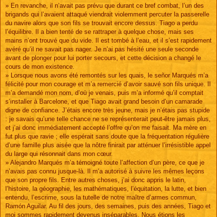
» En revanche, il n’avait pas prévu que durant ce bref combat, l’un des
brigands qui l’avaient attaqué viendrait violemment percuter la passerelle
du navire alors que son fils se trouvait encore dessus. Tiago a perdu
l’équilibre. Il a bien tenté de se rattraper à quelque chose, mais ses
mains n’ont trouvé que du vide. Il est tombé à l’eau, et il s’est rapidement
avéré qu’il ne savait pas nager. Je n’ai pas hésité une seule seconde
avant de plonger pour lui porter secours, et cette décision a changé le
cours de mon existence.
» Lorsque nous avons été remontés sur les quais, le señor Marqués m’a
félicité pour mon courage et m’a remercié d’avoir sauvé son fils unique. Il
m’a demandé mon nom, d’où je venais, puis m’a informé qu’il comptait
s’installer à Barcelone, et que Tiago avait grand besoin d’un camarade
digne de confiance. J’étais encore très jeune, mais je n’étais pas stupide
: je savais qu’une telle chance ne se représenterait peut-être jamais plus,
et j’ai donc immédiatement accepté l’offre qu’on me faisait. Ma mère en
fut plus que ravie ; elle espérait sans doute que la fréquentation régulière
d’une famille plus aisée que la nôtre finirait par atténuer l’irrésistible appel
du large qui résonnait dans mon cœur.
» Alejandro Marqués m’a témoigné toute l’affection d’un père, ce que je
n’avais pas connu jusque-là. Il m’a autorisé à suivre les mêmes leçons
que son propre fils. Entre autres choses, j’ai donc appris le latin,
l’histoire, la géographie, les mathématiques, l’équitation, la lutte, et bien
entendu, l’escrime, sous la tutelle de notre maître d’armes commun,
Ramón Aguilar. Au fil des jours, des semaines, puis des années, Tiago et
moi sommes rapidement devenus inséparables. Nous étions les