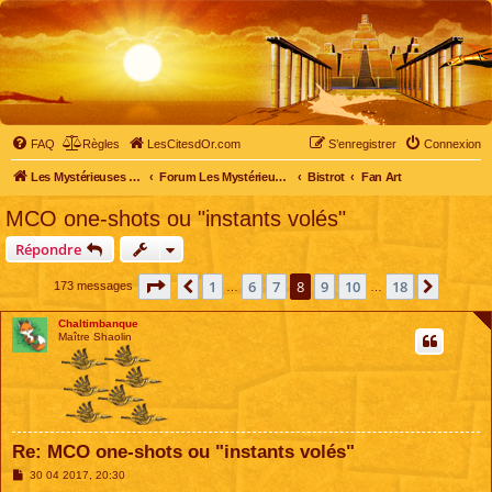
FAQ
Règles
LesCitesdOr.com
S’enregistrer
Connexion
Les Mystérieuses Cités d'Or - LesCitesdOr.com
Forum Les Mystérieuses Cités d'Or
Bistrot
Fan Art
MCO one-shots ou "instants volés"
Répondre
Page
8
sur
18
1
6
7
8
9
10
18
Précédente
Suivan
173 messages
…
…
Chaltimbanque
Maître Shaolin
Re: MCO one-shots ou "instants volés"
M
30 04 2017, 20:30
e