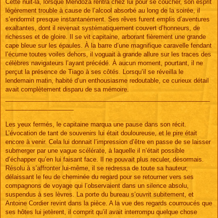
Cette nuit-là, lorsque Mendoza rentra chez lui pour se coucher, son esprit
légèrement trouble à cause de l’alcool absorbé au long de la soirée, il
s’endormit presque instantanément. Ses rêves furent emplis d’aventures
exaltantes, dont il revenait systématiquement couvert d’honneurs, de
richesses et de gloire. Il se vit capitaine, arborant fièrement une grande
cape bleue sur les épaules. À la barre d’une magnifique caravelle fendant
l’écume toutes voiles dehors, il voguait à grande allure sur les traces des
célèbres navigateurs l’ayant précédé. À aucun moment, pourtant, il ne
perçut la présence de Tiago à ses côtés. Lorsqu’il se réveilla le
lendemain matin, habité d’un enthousiasme redoutable, ce curieux détail
avait complètement disparu de sa mémoire.
____________________________________________________________
____________________
Les yeux fermés, le capitaine marqua une pause dans son récit.
L’évocation de tant de souvenirs lui était douloureuse, et le pire était
encore à venir. Cela lui donnait l’impression d’être en passe de se laisser
submerger par une vague scélérate, à laquelle il n’était possible
d’échapper qu’en lui faisant face. Il ne pouvait plus reculer, désormais.
Résolu à s’affronter lui-même, il se redressa de toute sa hauteur,
délaissant le feu de cheminée du regard pour se retourner vers ses
compagnons de voyage qui l’observaient dans un silence absolu,
suspendus à ses lèvres. La porte du bureau s’ouvrit subitement, et
Antoine Cordier revint dans la pièce. A la vue des regards courroucés que
ses hôtes lui jetèrent, il comprit qu’il avait interrompu quelque chose