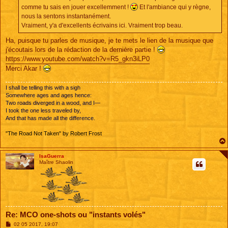
comme tu sais en jouer excellemment !
Et l'ambiance qui y règne,
nous la sentons instantanément.
Vraiment, y'a d'excellents écrivains ici. Vraiment trop beau.
Ha, puisque tu parles de musique, je te mets le lien de la musique que
j'écoutais lors de la rédaction de la dernière partie !
https://www.youtube.com/watch?v=R5_gkn3iLP0
Merci Akar !
I shall be telling this with a sigh
Somewhere ages and ages hence:
Two roads diverged in a wood, and I—
I took the one less traveled by,
And that has made all the difference.
"The Road Not Taken" by Robert Frost
IsaGuerra
Maître Shaolin
Re: MCO one-shots ou "instants volés"
M
02 05 2017, 19:07