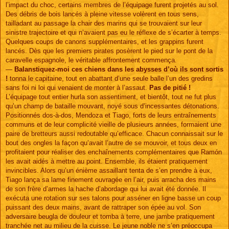
l’impact du choc, certains membres de l’équipage furent projetés au sol.
Des débris de bois lancés à pleine vitesse volèrent en tous sens,
tailladant au passage la chair des marins qui se trouvaient sur leur
sinistre trajectoire et qui n’avaient pas eu le réflexe de s’écarter à temps.
Quelques coups de canons supplémentaires, et les grappins furent
lancés. Dès que les premiers pirates posèrent le pied sur le pont de la
caravelle espagnole, le véritable affrontement commença.
—
Balanstiquez-moi ces chiens dans les abysses d’où ils sont sortis
!
tonna le capitaine, tout en abattant d’une seule balle l’un des gredins
sans foi ni loi qui venaient de monter à l’assaut.
Pas de pitié !
L’équipage tout entier hurla son assentiment, et bientôt, tout ne fut plus
qu’un champ de bataille mouvant, noyé sous d’incessantes détonations.
Positionnés dos-à-dos, Mendoza et Tiago, forts de leurs entraînements
communs et de leur complicité vieille de plusieurs années, formaient une
paire de bretteurs aussi redoutable qu’efficace. Chacun connaissait sur le
bout des ongles la façon qu’avait l’autre de se mouvoir, et tous deux en
profitaient pour réaliser des enchaînements complémentaires que Ramón
les avait aidés à mettre au point. Ensemble, ils étaient pratiquement
invincibles. Alors qu’un énième assaillant tenta de s’en prendre à eux,
Tiago lança sa lame finement ouvragée en l’air, puis arracha des mains
de son frère d’armes la hache d’abordage qui lui avait été donnée. Il
exécuta une rotation sur ses talons pour asséner en ligne basse un coup
puissant des deux mains, avant de rattraper son épée au vol. Son
adversaire beugla de douleur et tomba à terre, une jambe pratiquement
tranchée net au milieu de la cuisse. Le jeune noble ne s’en préoccupa