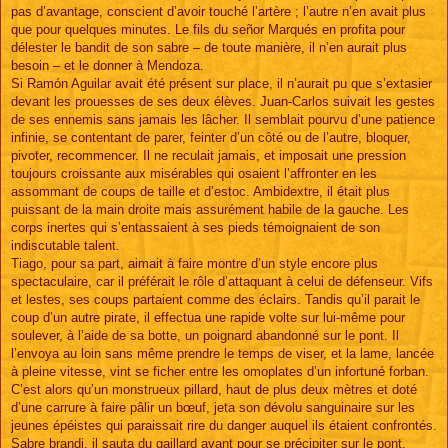
pas d’avantage, conscient d’avoir touché l’artère ; l’autre n’en avait plus
que pour quelques minutes. Le fils du señor Marqués en profita pour
délester le bandit de son sabre – de toute manière, il n’en aurait plus
besoin – et le donner à Mendoza.
Si Ramón Aguilar avait été présent sur place, il n’aurait pu que s’extasier
devant les prouesses de ses deux élèves. Juan-Carlos suivait les gestes
de ses ennemis sans jamais les lâcher. Il semblait pourvu d’une patience
infinie, se contentant de parer, feinter d’un côté ou de l’autre, bloquer,
pivoter, recommencer. Il ne reculait jamais, et imposait une pression
toujours croissante aux misérables qui osaient l’affronter en les
assommant de coups de taille et d’estoc. Ambidextre, il était plus
puissant de la main droite mais assurément habile de la gauche. Les
corps inertes qui s’entassaient à ses pieds témoignaient de son
indiscutable talent.
Tiago, pour sa part, aimait à faire montre d’un style encore plus
spectaculaire, car il préférait le rôle d’attaquant à celui de défenseur. Vifs
et lestes, ses coups partaient comme des éclairs. Tandis qu’il parait le
coup d’un autre pirate, il effectua une rapide volte sur lui-même pour
soulever, à l’aide de sa botte, un poignard abandonné sur le pont. Il
l’envoya au loin sans même prendre le temps de viser, et la lame, lancée
à pleine vitesse, vint se ficher entre les omoplates d’un infortuné forban.
C’est alors qu’un monstrueux pillard, haut de plus deux mètres et doté
d’une carrure à faire pâlir un bœuf, jeta son dévolu sanguinaire sur les
jeunes épéistes qui paraissait rire du danger auquel ils étaient confrontés.
Sabre brandi, il sauta du gaillard avant pour se précipiter sur le pont,