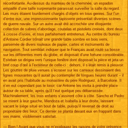
réconfortante. Au-dessus du manteau de la cheminée, un espadon
empaillé d’une taille surprenante paraissait surveiller la salle du regard.
Les murs étaient lourdement chargés d’objets en tous genres. Sur l’un
d’entre eux, une impressionnante tapisserie présentait diverses scènes
de guerre navale. Sur un autre avait été accrochée une éloquente
collection de sabres d’abordage, coutelas et pistolets croisés, dont deux
à crosse d’ivoire, et tous parfaitement entretenus. Au centre du bureau
d’Antoine Cordier trônait une grande table sombre en bois verni,
parsemée de divers rouleaux de papier, cartes et instruments de
navigation. Tout semblait indiquer que le Français avait roulé sa bosse
sur les différentes mers du globe, et disposait d’une fortune considérable.
Esteban se dirigea vers l’unique fenêtre dont disposait la pièce et jeta un
bref coup d’œil à l’extérieur de celle-ci : dehors, il s’était remis à pleuvoir.
Les gouttes de pluie venues s’écraser sur les carreaux dessinaient des
lignes mouvantes qu’il aurait pu contempler de longues heures durant – il
en avait pris l’habitude au monastère du père Rodriguez, à Barcelone. Il
n’en eut cependant pas le loisir, car Antoine les invita à prendre place
autour de sa table, après qu’il l’eut quelque peu débarrassée.
Machinalement, les trois enfants s’assirent côte à côte. Sancho et Pedro
se mirent à leur gauche, Mendoza et Isabella à leur droite, laissant
vacant le siège situé en bout de table, puisqu’il revenait de droit au
propriétaire des lieux. Ce dernier se planta devant eux en frappant dans
ses mains, visiblement satisfait.
— Bien ! Avant que vous ne m’expliquiez les raisons de votre présence,