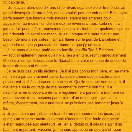
du capitaine.
— Je n’avais alors que dix ans et je rêvais déjà d’explorer le monde, au
grand désespoir de ma mère, qui ne voulait pas me voir partir. Elle savait
parfaitement que lorsque trois navires jetaient les amarres pour
appareiller, au moins l’un d’entre eux ne reviendrait pas. Cela ne m’a
jamais fait peur. J’étais convaincu que j’avais toutes les qualités requises
pour devenir un excellent marin. Aussi, lorsque ma mère n’avait pas
besoin de moi à ses côtés, j’aimais flâner sur le port de Barcelone et
apprendre ce que je pouvais des hommes que j’y croisais.
— Il ne nous a jamais parlé de sa famille, souffla Tao à Esteban.
— Tout simplement parce qu’il n’y a rien à en dire, reprit immédiatement
Mendoza, ce qui fit sursauter le Naacal et lui valut un coup de coude de
la part de son ami Atlante.
» Je ne suis pas un fils légitime. Je n’ai pas connu mon père, et ma mère
ne m’en a jamais vraiment parlé. La seule chose que je sache à son
propos est qu’il était issu de la noblesse. Quelle que soit son identité, il
n’a jamais eu le courage de me reconnaître comme son fils. Il a
néanmoins eu la décence de faire régulièrement parvenir à ma mère de
quoi subvenir à nos besoins par le biais d’un messager – jamais le
même, évidemment, pour que nous ne puissions pas remonter jusqu’à
lui.
» Un jour, alors que j’étais en train de me promener sur les quais, j’ai
aperçu un superbe navire qui venait d’accoster. Une foule compacte
s’était regroupée aux alentours, et j’en ai déduit qu’il devait s’agir d’un
bâtiment important. Fasciné, je me suis approché en courant et, pour