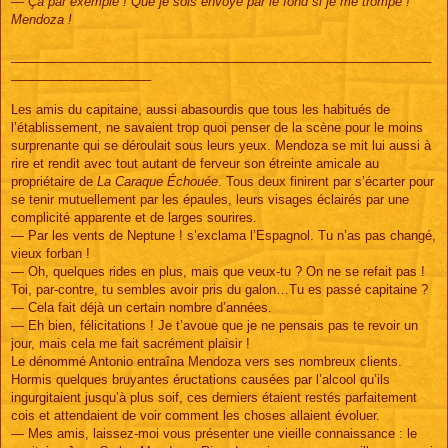
— Ça par exemple ! Que je sois envoyé par le fond si je me trompe !
Mendoza !
____________________________________________________________
____________________
Les amis du capitaine, aussi abasourdis que tous les habitués de
l’établissement, ne savaient trop quoi penser de la scène pour le moins
surprenante qui se déroulait sous leurs yeux. Mendoza se mit lui aussi à
rire et rendit avec tout autant de ferveur son étreinte amicale au
propriétaire de
La Caraque Échouée
. Tous deux finirent par s’écarter pour
se tenir mutuellement par les épaules, leurs visages éclairés par une
complicité apparente et de larges sourires.
— Par les vents de Neptune ! s’exclama l’Espagnol. Tu n’as pas changé,
vieux forban !
— Oh, quelques rides en plus, mais que veux-tu ? On ne se refait pas !
Toi, par-contre, tu sembles avoir pris du galon…Tu es passé capitaine ?
— Cela fait déjà un certain nombre d’années.
— Eh bien, félicitations ! Je t’avoue que je ne pensais pas te revoir un
jour, mais cela me fait sacrément plaisir !
Le dénommé Antonio entraîna Mendoza vers ses nombreux clients.
Hormis quelques bruyantes éructations causées par l’alcool qu’ils
ingurgitaient jusqu’à plus soif, ces derniers étaient restés parfaitement
cois et attendaient de voir comment les choses allaient évoluer.
— Mes amis, laissez-moi vous présenter une vieille connaissance : le