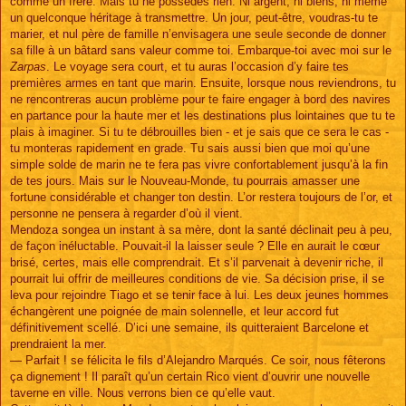
comme un frère. Mais tu ne possèdes rien. Ni argent, ni biens, ni même
un quelconque héritage à transmettre. Un jour, peut-être, voudras-tu te
marier, et nul père de famille n’envisagera une seule seconde de donner
sa fille à un bâtard sans valeur comme toi. Embarque-toi avec moi sur le
Zarpas
. Le voyage sera court, et tu auras l’occasion d’y faire tes
premières armes en tant que marin. Ensuite, lorsque nous reviendrons, tu
ne rencontreras aucun problème pour te faire engager à bord des navires
en partance pour la haute mer et les destinations plus lointaines que tu te
plais à imaginer. Si tu te débrouilles bien - et je sais que ce sera le cas -
tu monteras rapidement en grade. Tu sais aussi bien que moi qu’une
simple solde de marin ne te fera pas vivre confortablement jusqu’à la fin
de tes jours. Mais sur le Nouveau-Monde, tu pourrais amasser une
fortune considérable et changer ton destin. L’or restera toujours de l’or, et
personne ne pensera à regarder d’où il vient.
Mendoza songea un instant à sa mère, dont la santé déclinait peu à peu,
de façon inéluctable. Pouvait-il la laisser seule ? Elle en aurait le cœur
brisé, certes, mais elle comprendrait. Et s’il parvenait à devenir riche, il
pourrait lui offrir de meilleures conditions de vie. Sa décision prise, il se
leva pour rejoindre Tiago et se tenir face à lui. Les deux jeunes hommes
échangèrent une poignée de main solennelle, et leur accord fut
définitivement scellé. D’ici une semaine, ils quitteraient Barcelone et
prendraient la mer.
— Parfait ! se félicita le fils d’Alejandro Marqués. Ce soir, nous fêterons
ça dignement ! Il paraît qu’un certain Rico vient d’ouvrir une nouvelle
taverne en ville. Nous verrons bien ce qu’elle vaut.