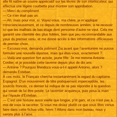
elle fit naître un sourire appréciatif sur les lèvres de son interlocuteur, qui
effectua une légère courbette pour montrer son approbation.
— Merci du compliment.
— Ce n’en était pas un.
— Ah, mais pour moi, si. Voyez-vous, ma chère, je m’applique
consciencieusement, et ce depuis de nombreuses années, à ne recevoir
ici que les malfrats de bas-étage dont personne d’autre ne veut. Cela me
garantit une clientèle des plus fidèles, bien que peu recommandable aux
yeux du premier venu, et me donne accès à des informations officieuses
de premier choix.
— Excusez-moi, demanda poliment Zia avant que l’aventurière ne puisse
formuler une nouvelle réponse, mais qui êtes-vous, exactement ?
— Voilà une question fort avisée, jeune fille. Je me nomme Antoine
Cordier, et je possède cette taverne depuis plus de dix ans.
— Antoine ? Pourquoi Mendoza vous-a-t-il appelé Antonio, alors ?
demanda Esteban.
À ces mots, le Français chercha instantanément le regard du capitaine
Espagnol. D’un mouvement de tête pratiquement imperceptible, les
sourcils froncés, ce dernier lui indiqua de ne pas répondre à la question
qui venait de lui être posée. Le tavernier acquiesça, puis posa la main
sur l’épaule d’Esteban.
— C’est une histoire aussi vieille que longue, p’tit gars, et ce n’est pas à
moi de vous la raconter. Si vous me disiez plutôt ce que vous êtes venus
faire dans cette fichue ville, hmm ? Allons dans mon bureau, nous y
serons plus à l’aise.