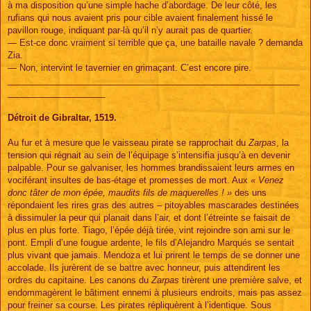
à ma disposition qu’une simple hache d’abordage. De leur côté, les
rufians qui nous avaient pris pour cible avaient finalement hissé le
pavillon rouge, indiquant par-là qu’il n’y aurait pas de quartier.
— Est-ce donc vraiment si terrible que ça, une bataille navale ? demanda
Zia.
— Non, intervint le tavernier en grimaçant. C’est encore pire.
____________________________________________________________
____________________
Détroit de Gibraltar, 1519.
Au fur et à mesure que le vaisseau pirate se rapprochait du
Zarpas
, la
tension qui régnait au sein de l’équipage s’intensifia jusqu’à en devenir
palpable. Pour se galvaniser, les hommes brandissaient leurs armes en
vociférant insultes de bas-étage et promesses de mort. Aux
« Venez
donc tâter de mon épée, maudits fils de maquerelles ! »
des uns
répondaient les rires gras des autres – pitoyables mascarades destinées
à dissimuler la peur qui planait dans l’air, et dont l’étreinte se faisait de
plus en plus forte. Tiago, l’épée déjà tirée, vint rejoindre son ami sur le
pont. Empli d’une fougue ardente, le fils d’Alejandro Marqués se sentait
plus vivant que jamais. Mendoza et lui prirent le temps de se donner une
accolade. Ils jurèrent de se battre avec honneur, puis attendirent les
ordres du capitaine. Les canons du
Zarpas
tirèrent une première salve, et
endommagèrent le bâtiment ennemi à plusieurs endroits, mais pas assez
pour freiner sa course. Les pirates répliquèrent à l’identique. Sous