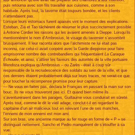
puis retourna avec son fils travailler aux cuisines, comme à son
habitude. Après tout, la taverne était toujours bondée, et les clients
n’attendaient pas.
Lorsque leurs estomacs furent apaisés vint le moment des explications.
Esteban, Zia et Tao tâchèrent de résumer le plus succinctement possible
à Antoine Cordier les raisons qui les avaient amenés à Dieppe. Lorsqu’ils
mentionnèrent le nom d’Ambrosius, le visage du tavernier s’assombrit
brusquement. Il leur raconta alors que l’alchimiste ne lui était pas
inconnu, car celui-ci avait coopéré avec la Garde dieppoise pour faire
emprisonner nombre des contrebandiers qui fréquentaient
La Caraque
Échouée
, et ainsi, s’attirer les faveurs des autorités de la ville portuaire.
Mendoza expliqua qu’Ambrosius – ou Zarès - était à coup sûr
responsable de la recrudescence des soldats au sein de la ville, et que
ces derniers étaient probablement déjà sur leurs traces, ne serait-ce que
pour toucher la récompense promise pour leur capture.
— Ne vous en faites pas, déclara le Français en passant la main sur son
bouc. Ils ne vous trouveront pas ici. Et quand bien même ils
s’aventureraient dans les parages, Guillaume vous conduirait en sûreté.
Après tout, comme le dit le vieil adage, conclut-t-il en regardant le
capitaine d’un air malicieux tout en relevant l’une de ses manches,
l’ennemi de mon ennemi est mon ami.
Sur son bras, une ancienne marque au fer rouge en forme de « P » se
distinguait nettement. Sancho et Pedro manquèrent de s’étouffer à sa
vue.