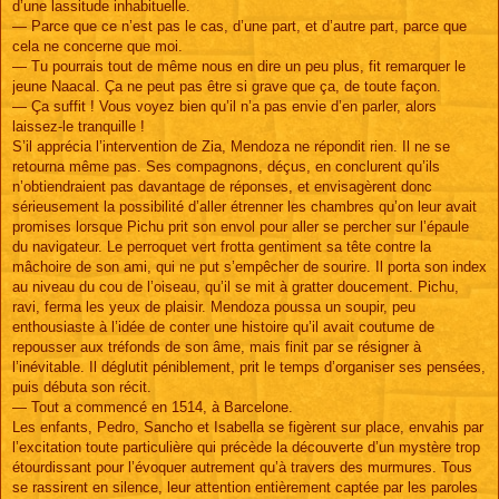
d’une lassitude inhabituelle.
— Parce que ce n’est pas le cas, d’une part, et d’autre part, parce que
cela ne concerne que moi.
— Tu pourrais tout de même nous en dire un peu plus, fit remarquer le
jeune Naacal. Ça ne peut pas être si grave que ça, de toute façon.
— Ça suffit ! Vous voyez bien qu’il n’a pas envie d’en parler, alors
laissez-le tranquille !
S’il apprécia l’intervention de Zia, Mendoza ne répondit rien. Il ne se
retourna même pas. Ses compagnons, déçus, en conclurent qu’ils
n’obtiendraient pas davantage de réponses, et envisagèrent donc
sérieusement la possibilité d’aller étrenner les chambres qu’on leur avait
promises lorsque Pichu prit son envol pour aller se percher sur l’épaule
du navigateur. Le perroquet vert frotta gentiment sa tête contre la
mâchoire de son ami, qui ne put s’empêcher de sourire. Il porta son index
au niveau du cou de l’oiseau, qu’il se mit à gratter doucement. Pichu,
ravi, ferma les yeux de plaisir. Mendoza poussa un soupir, peu
enthousiaste à l’idée de conter une histoire qu’il avait coutume de
repousser aux tréfonds de son âme, mais finit par se résigner à
l’inévitable. Il déglutit péniblement, prit le temps d’organiser ses pensées,
puis débuta son récit.
— Tout a commencé en 1514, à Barcelone.
Les enfants, Pedro, Sancho et Isabella se figèrent sur place, envahis par
l’excitation toute particulière qui précède la découverte d’un mystère trop
étourdissant pour l’évoquer autrement qu’à travers des murmures. Tous
se rassirent en silence, leur attention entièrement captée par les paroles