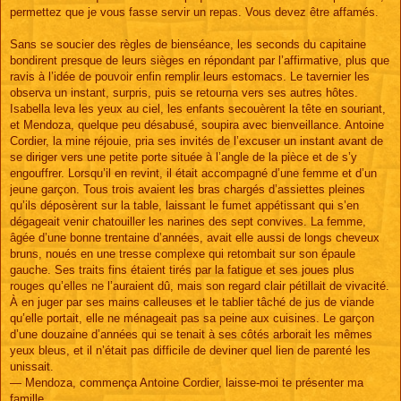
permettez que je vous fasse servir un repas. Vous devez être affamés.
Sans se soucier des règles de bienséance, les seconds du capitaine
bondirent presque de leurs sièges en répondant par l’affirmative, plus que
ravis à l’idée de pouvoir enfin remplir leurs estomacs. Le tavernier les
observa un instant, surpris, puis se retourna vers ses autres hôtes.
Isabella leva les yeux au ciel, les enfants secouèrent la tête en souriant,
et Mendoza, quelque peu désabusé, soupira avec bienveillance. Antoine
Cordier, la mine réjouie, pria ses invités de l’excuser un instant avant de
se diriger vers une petite porte située à l’angle de la pièce et de s’y
engouffrer. Lorsqu’il en revint, il était accompagné d’une femme et d’un
jeune garçon. Tous trois avaient les bras chargés d’assiettes pleines
qu’ils déposèrent sur la table, laissant le fumet appétissant qui s’en
dégageait venir chatouiller les narines des sept convives. La femme,
âgée d’une bonne trentaine d’années, avait elle aussi de longs cheveux
bruns, noués en une tresse complexe qui retombait sur son épaule
gauche. Ses traits fins étaient tirés par la fatigue et ses joues plus
rouges qu’elles ne l’auraient dû, mais son regard clair pétillait de vivacité.
À en juger par ses mains calleuses et le tablier tâché de jus de viande
qu’elle portait, elle ne ménageait pas sa peine aux cuisines. Le garçon
d’une douzaine d’années qui se tenait à ses côtés arborait les mêmes
yeux bleus, et il n’était pas difficile de deviner quel lien de parenté les
unissait.
— Mendoza, commença Antoine Cordier, laisse-moi te présenter ma
famille.