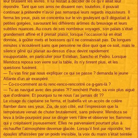
leur brûlaient les lèvres. Il lui restait à décider de ce qu’il allait leur
répondre. Tant que ses amis ne disaient rien, toutefois, il pouvait
continuer à prétendre n’avoir pas remarqué leurs regards inquisiteurs. Il
ferma les yeux, puis se concentra sur le vin gouleyant qu’il dégustait à
petites gorgées, savourant les différents arômes du breuvage et leurs
subtiles nuances. Au cours de ses nombreux voyages, son palais s’était
grandement affiné et il prenait plaisir, lorsque l’occasion lui en était
donnée, à goûter mets et boissons qu’il ne connaissait pas. De longues
minutes s’écoulèrent sans que personne ne dise quoi que ce soit, mais le
silence gêné qui planait au-dessus d’eux devint rapidement
insupportable, en particulier pour Esteban, Sancho et Pedro. Lorsque
Mendoza reposa son verre sur la table, ils n’y tinrent plus, et les
questions fusèrent.
— Tu vas finir par nous expliquer ce qui se passe ? demanda le jeune
Atlante d’un air exaspéré.
— Co-co-comment as-tu renc-renco-rencontré ce g-gars-là ?
— Tu as navigué avec des pirates ?!? renchérit Pedro, sa voix plus aiguë
que d’ordinaire. Et pourquoi tu ne nous l’as jamais dit ??
Le visage du capitaine se ferma, et Isabella vit un accès de colère
flamber dans ses yeux. Zia, de son côté, eut l’impression que la
température venait de chuter brutalement, sans prévenir. Mendoza se
leva à brûle-pourpoint pour se diriger vers l’âtre et observer les flammes
qui y crépitaient joyeusement. Elles ne parvenaient pourtant plus à
réchauffer l’atmosphère devenue glacée. Lorsqu’il finit par répondre, les
épaules affaissées par un poids invisible, la voix du marin s’était teintée