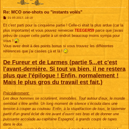
Re: MCO one-shots ou "instants volés"
M
21 05 2017, 19:18
e
s
Et c'est parti pour la cinquième partie ! Celle-ci était la plus ardue (car la
s
plus importante) et vous pouvez remercier
TEEGER59
parce que j'avais
a
g
prévu de couper cette partie à un endroit beaucoup moins sympa pour
e
vous !
Vous avez droit à des points bonus si vous trouvez les différentes
références que j'ai casées çà et là !
De Fureur et de Larmes (partie 5...et c'est
l'avant-dernière. Si tout va bien, il ne restera
plus que l'épilogue ! Enfin, normalement !
Mais le plus gros du travail est fait.)
Précédemment:
Les deux hommes se scrutèrent, immobiles. Tout autour d’eux, le monde
semblait s’être arrêté. Un long moment de silence s’écoula dans une
tension à couper au couteau. Enfin, à la stupéfaction de tous, le tavernier
partit d’un grand éclat de rire avant d’ouvrir ses bras et de donner une
puissante accolade au capitaine Espagnol, à grands coups de tapes
dans le dos.