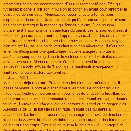
amorçant une course accompagnée d’un rugissement féroce. Dès qu’il
fut assez proche, il prit son impulsion et bondit en avant pour renforcer la
puissance de son coup. Mendoza se retourna juste à temps pour
s’apercevoir du danger. Dans l’espoir de protéger son ami qui, lui, n’avait
pas encore remarqué la menace qui fondait sur eux, Juan poussa
brutalement Tiago hors de la trajectoire du géant. Les jambes écartées, il
fléchit les genoux pour amortir la frappe. Le choc abrupt des deux lames
fit jaillir des étincelles, et le corps tout entier du jeune Espagnol ploya,
bien malgré lui, sous le poids vertigineux de son adversaire. Il n’eut pas
le temps d’esquisser une quelconque nouvelle attaque ; la brute lui
asséna un coup de poing d’une telle violence qu’il vit des étoiles danser
devant ses yeux. Momentanément étourdi, il lui sembla qu’on le
soulevait. La voix affolée de Tiago, qui lui paraissait étrangement
lointaine, lui parvint alors aux oreilles.
— Juan ! NON !
Mais il était déjà trop tard. Projeté dans les airs sans ménagement, il
passa par-dessus bord et disparut sous les flots. Le contact soudain
avec l’eau froide eut heureusement pour effet de chasser le brouillard qui
embrumait son esprit. Il se ressaisit rapidement. Excellent nageur depuis
toujours, il creva la surface quelques instants plus tard et se gorgea d’air.
Au-dessus de lui, la bataille faisait rage. N’étant pas du genre à
abandonner facilement, il rassembla son énergie et crawla en direction de
la proue du
Zarpas
, là où aucun dalot ne viendrait cracher des litres d’eau
de mer sur son corps. Dès qu’il en toucha le bois mouillé, il entreprit de
l’escalader promptement. La surface irrégulière de la proue lui permit de