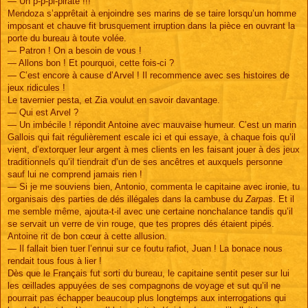
— Un p-p-pi-pirate !!!
Mendoza s’apprêtait à enjoindre ses marins de se taire lorsqu’un homme
imposant et chauve fit brusquement irruption dans la pièce en ouvrant la
porte du bureau à toute volée.
— Patron ! On a besoin de vous !
— Allons bon ! Et pourquoi, cette fois-ci ?
— C’est encore à cause d’Arvel ! Il recommence avec ses histoires de
jeux ridicules !
Le tavernier pesta, et Zia voulut en savoir davantage.
— Qui est Arvel ?
— Un imbécile ! répondit Antoine avec mauvaise humeur. C’est un marin
Gallois qui fait régulièrement escale ici et qui essaye, à chaque fois qu’il
vient, d’extorquer leur argent à mes clients en les faisant jouer à des jeux
traditionnels qu’il tiendrait d’un de ses ancêtres et auxquels personne
sauf lui ne comprend jamais rien !
— Si je me souviens bien, Antonio, commenta le capitaine avec ironie, tu
organisais des parties de dés illégales dans la cambuse du
Zarpas
. Et il
me semble même, ajouta-t-il avec une certaine nonchalance tandis qu’il
se servait un verre de vin rouge, que tes propres dés étaient pipés.
Antoine rit de bon cœur à cette allusion.
— Il fallait bien tuer l’ennui sur ce foutu rafiot, Juan ! La bonace nous
rendait tous fous à lier !
Dès que le Français fut sorti du bureau, le capitaine sentit peser sur lui
les œillades appuyées de ses compagnons de voyage et sut qu’il ne
pourrait pas échapper beaucoup plus longtemps aux interrogations qui