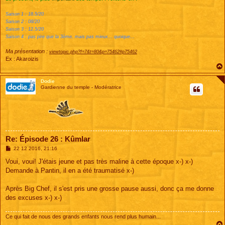
Saison 1 : 18.5/20
Saison 2 : 08/20
Saison 3 : 12.5/20
Saison 4 : pas pire que la 3ème, mais pas mieux... quoique...
Ma présentation :
viewtopic.php?f=7&t=80&p=75462#p75462
Ex : Akaroizis
Dodie
Gardienne du temple - Modératrice
Re: Épisode 26 : Kûmlar
M
22 12 2016, 21:16
e
s
Voui, voui! J'étais jeune et pas très maline à cette époque x-) x-)
s
Demande à Pantin, il en a été traumatisé x-)
a
g
e
Après Big Chef, il s'est pris une grosse pause aussi, donc ça me donne
des excuses x-) x-)
Ce qui fait de nous des grands enfants nous rend plus humain...