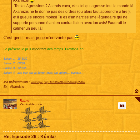
Akaroizis
-Tersio: Agressions? Attends coco, c'est toi qui agresse tout le monde là.
Akaroizis ne te donne pas des ordres (ou alors faut apprendre à lire!),
et il gueule encore moins! Tu es d'un narcissisme légendaire qui ne
supporte personne étant en contradiction avec ton avis! Faudrait te
calmer un peu là!
C'est gentil, mais je ne m'en vante pas
Le présent, le plus
important
des temps. Profitons-en !
Saison 1 : 18.5/20
Saison 2 : 08/20
Saison 3 : 12.5/20
Saison 4 : pas pire que la 3ème, mais pas mieux... quoique...
Ma présentation :
viewtopic.php?f=7&t=80&p=75462#p75462
Ex : Akaroizis
Raang
Vénérable Inca
Re: Épisode 26 : Kûmlar