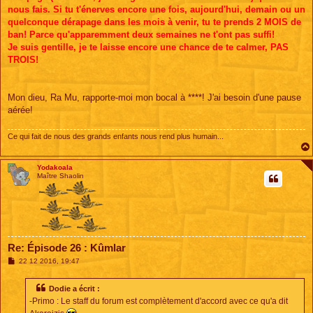
nous fais. Si tu t'énerves encore une fois, aujourd'hui, demain ou un
quelconque dérapage dans les mois à venir, tu te prends 2 MOIS de
ban! Parce qu'apparemment deux semaines ne t'ont pas suffi!
Je suis gentille, je te laisse encore une chance de te calmer, PAS
TROIS!
Mon dieu, Ra Mu, rapporte-moi mon bocal à ****! J'ai besoin d'une pause
aérée!
Ce qui fait de nous des grands enfants nous rend plus humain...
Yodakoala
Maître Shaolin
Re: Épisode 26 : Kûmlar
M
22 12 2016, 19:47
e
s
s
Dodie a écrit :
a
-Primo : Le staff du forum est complètement d'accord avec ce qu'a dit
g
e