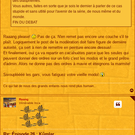
des blasphèmes.
Vous autres, faites en sorte que je sois le dernier à parler de ce cas
stupide et sans utlité pour l'avenir de la série, de nous même et du
monde.
FIN DU DEBAT
Raaang please!
Pas de ça. N'en remet pas encore une couche s'il te
plaît. Logiquement le post de la modération doit faire figure de dernière
autorité, ça sert à rien de remettre en peinture encore dessus!
Et finalement, oui ça va repartir en cacahuètes parce que les seules qui
peuvent donner des ordres sur un fofo c'est les modos et le grand prêtre
d'admin. Alors ne donne pas des ordres à mavie et éteignons la marmite!
Sivoupléééé les gars, vous fatiguez votre vieille modo!
Ce qui fait de nous des grands enfants nous rend plus humain...
Raang
Vénérable Inca
Re: Épisode 26 : Kûmlar