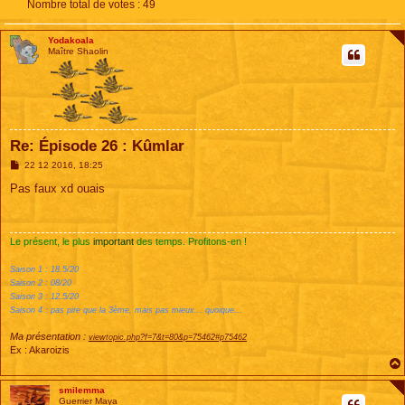
Nombre total de votes :
49
Yodakoala
Maître Shaolin
Re: Épisode 26 : Kûmlar
M
22 12 2016, 18:25
e
s
Pas faux xd ouais
s
a
g
e
Le présent, le plus
important
des temps. Profitons-en !
Saison 1 : 18.5/20
Saison 2 : 08/20
Saison 3 : 12.5/20
Saison 4 : pas pire que la 3ème, mais pas mieux... quoique...
Ma présentation :
viewtopic.php?f=7&t=80&p=75462#p75462
Ex : Akaroizis
smilemma
Guerrier Maya