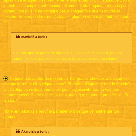
Après il t'a attaqué, c'est vrai je ne te donne pas tort, il t'a attaqué
1 fois!
,
le reste il t'a simplement répondu tellement il était agacé. Te rends pas
parano, non plus, il ne t'attaque pas à chaque fois que tu ouvres la
bouche. Si te répondre c'est t'attaquer, alors on va pas du tout s'en sortir
ici!
mavie45 a écrit :
si tu n'as que ce genre de réponse à 2 balles à me sortir, tu peux la
garder ! je te dispense de tes conseils, je sais ce que j'ai à faire !
Tu peux pas arrêter de monter sur tes grands chevaux à chaque fois
que quelqu'un te dit quelque chose? Et arrêter d'agresser tout le monde?
On t'a déjà banni deux semaines pour l'agressivité etc, tu vas pas
recommencer? Parce que c'est deux mois que tu vas te prendre, ici. Tu
le sais?
Notre ami Akaroizis résume parfaitement ce que démontre par ton
attitude:
Akaroizis a écrit :