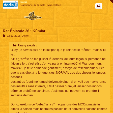
Dodie
Gardienne du temple - Modératrice
Re: Épisode 26 : Kûmlar
M
22 12 2016, 20:46
e
s
s
Raang a écrit :
a
Okey...je savais qu'il ne fallait pas que je relance le ''débat''...mais si tu
g
e
le ...
STOP, j'arrête de me glisser là-dedans, de toute façon, si personne ne
fait un effort, c'est sûr qu'on va partir en Internet Civil War pour rien.
mavie45, je te le demande gentiment, essaye de réfléchir plus sur ce
que tu vas dire, à la longue, c'est NORMAL que des choses te tombes
dessus !
Les autres (dont moi) aussi doivent évoluer, si on voit que mavie lance
des insultes sans intérêts, il faut passer outre, et laisser nos modos
gérer ce problème car sinon, c'est nous qui peuvent se prendre 1
semaine de ban.
Donc, arrêtons ce ''débat'' à la c*n, et parlons des MCOs, mavie tu
aimes la saison mais ne traites pas les deux nouvelles saisons comme