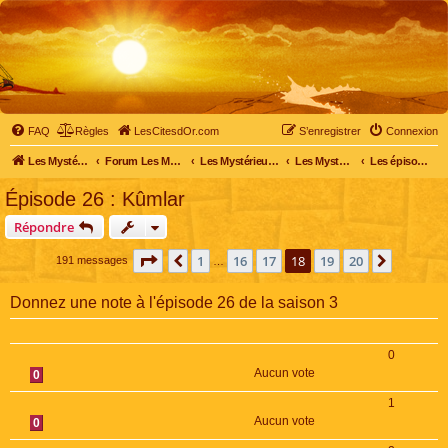
FAQ
Règles
LesCitesdOr.com
S’enregistrer
Connexion
Les Mystérieuses Cités d'Or - LesCitesdOr.com
Forum Les Mystérieuses Cités d'Or
Les Mystérieuses Cités d'Or
Les Mystérieuses Cités d'Or : saison 3 (2016)
Les épisodes de la saison 3
Épisode 26 : Kûmlar
Répondre
Page
18
sur
20
1
16
17
18
19
20
Précédente
Suivant
191 messages
…
Donnez une note à l'épisode 26 de la saison 3
0
Aucun vote
0
1
Aucun vote
0