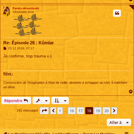
Pantin désarticulé
Vénérable Inca
Re: Épisode 26 : Kûmlar
M
23 12 2016, 07:17
e
s
Je confirme, trop trauma x-)
s
a
g
e
Rêve :
Construction de l'imagination à l'état de veille, destinée à échapper au réel, à satisfaire
un désir.
Répondre
Page
18
sur
20
1
16
17
18
19
20
Précédente
Suivant
191 messages
…
Aller à
Les Mystérieuses Cités d'Or - LesCitesdOr.com
Forum Les Mystérieuses Cités d'Or