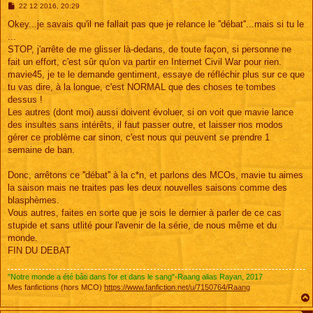
M
22 12 2016, 20:29
e
s
Okey...je savais qu'il ne fallait pas que je relance le ''débat''...mais si tu le
s
...
a
g
STOP, j'arrête de me glisser là-dedans, de toute façon, si personne ne
e
fait un effort, c'est sûr qu'on va partir en Internet Civil War pour rien.
mavie45, je te le demande gentiment, essaye de réfléchir plus sur ce que
tu vas dire, à la longue, c'est NORMAL que des choses te tombes
dessus !
Les autres (dont moi) aussi doivent évoluer, si on voit que mavie lance
des insultes sans intérêts, il faut passer outre, et laisser nos modos
gérer ce problème car sinon, c'est nous qui peuvent se prendre 1
semaine de ban.
Donc, arrêtons ce ''débat'' à la c*n, et parlons des MCOs, mavie tu aimes
la saison mais ne traites pas les deux nouvelles saisons comme des
blasphèmes.
Vous autres, faites en sorte que je sois le dernier à parler de ce cas
stupide et sans utlité pour l'avenir de la série, de nous même et du
monde.
FIN DU DEBAT
"Notre monde a été bâti dans l'or et dans le sang"-Raang alias Rayan, 2017
Mes fanfictions (hors MCO)
https://www.fanfiction.net/u/7150764/Raang