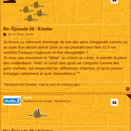
Re: Épisode 26 : Kûmlar
M
22 12 2016, 19:00
e
s
Je trouve ça tellement dommage de voir des gens s'engueuler comme ça
s
au sujet d'un dessin animé (dont on est pourtant tous fans ici il me
a
g
semble) Pourquoi s'agresser et être désagréable ?
e
Je veux pas envenimer le "débat" ou choisir un camp, ni prendre la place
des modérateurs, mais ce serait bien qu'on se comporte comme des
gens civilisés, qui respectent les différences d'opinion, et qu'on puisse
échanger calmement et avec bienveillance ^^
"Pardonne-moi Esteban, mais la mort ne m'émeut plus."
Dodie
Gardienne du temple - Modératrice