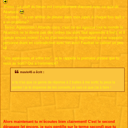
-Primo : Le staff du forum est complètement d'accord avec ce qu'a dit
Akaroizis
-Secondo : Tu vas arrêter de pleurer dans mes jupes à chaque fois qu'il y
a un problème?
-Tersio: Agressions? Attends coco, c'est toi qui agresse tout le monde là.
Akaroizis ne te donne pas des ordres (ou alors faut apprendre à lire!), et il
gueule encore moins! Tu es d'un narcissisme légendaire qui ne supporte
personne étant en contradiction avec ton avis! Faudrait te calmer un peu
là!
"Vos agressions et votre ton" : je te rappelle la première phrase que tu
nous as sorti? Qui a commencé?
mavie45 a écrit :
si tu n'as que ce genre de réponse à 2 balles à me sortir, tu peux la
garder ! je te dispense de tes conseils, je sais ce que j'ai à faire !
Alors maintenant tu m'écoutes bien clairement! C'est le second
dérapage (et encore, je suis gentille sur le terme second) que tu