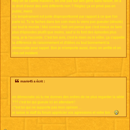
Hey on se calme mavie45, on crie pas sur des gens sans raison, on a
le droit d'avoir des avis différents non ? Réglez ça en privé pas en
public, merci.
Ce tempérament est juste disproportionné par rapport à ce que l'on
parle ici. Tu te faches dans ton coin mais tu viens pas gueuler (désolé)
sur tout le monde ! Moi comme Seb ont pense que c'est mieux de faire
plus d'épisodes plutôt que moins, sauf si ils font des épisodes plus
long, je te l'accorde. C'est ton avis, c'est le mien ou le nôtre, ça s'appelle
la différence de raisonnement et d'idées ou tout bonnement la
démocratie pour rappel. Bon je m'emporte aussi, donc on arrête et on
clos cet incident.
mavie45 a écrit :
en démocratie où tu me donnes des ordres de ne plus regarder la série
??? c'est toi qui gueule ici en attendant !
c'"est toi qui ne supporte pas mon opinion ...
je laisse le staff du forum apprécier vos agressions et votre ton ...