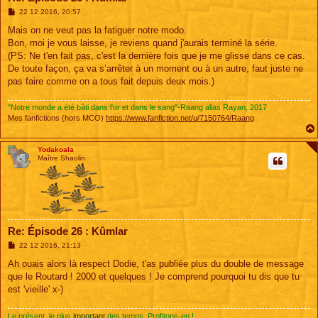
M
22 12 2016, 20:57
e
s
Mais on ne veut pas la fatiguer notre modo.
s
Bon, moi je vous laisse, je reviens quand j'aurais terminé la série.
a
g
(PS: Ne t'en fait pas, c'est la dernière fois que je me glisse dans ce cas.
e
De toute façon, ça va s’arrêter à un moment ou à un autre, faut juste ne
pas faire comme on a tous fait depuis deux mois.)
"Notre monde a été bâti dans l'or et dans le sang"-Raang alias Rayan, 2017
Mes fanfictions (hors MCO)
https://www.fanfiction.net/u/7150764/Raang
Yodakoala
Maître Shaolin
Re: Épisode 26 : Kûmlar
M
22 12 2016, 21:13
e
s
Ah ouais alors là respect Dodie, t'as publiée plus du double de message
s
que le Routard ! 2000 et quelques ! Je comprend pourquoi tu dis que tu
a
g
est 'vieille' x-)
e
Le présent, le plus
important
des temps. Profitons-en !