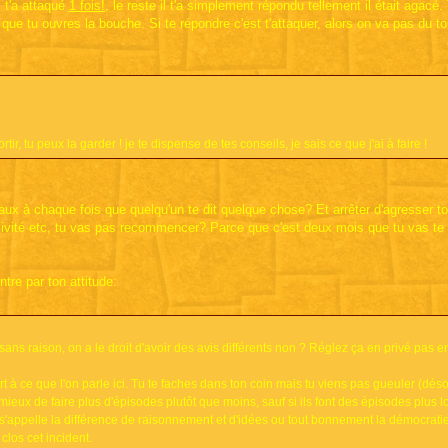
l t'a attaqué
1 fois!
, le reste il t'a simplement répondu tellement il était agacé.
 que tu ouvres la bouche. Si te répondre c'est t'attaquer, alors on va pas du to
ir, tu peux la garder ! je te dispense de tes conseils, je sais ce que j'ai à faire !
x à chaque fois que quelqu'un te dit quelque chose? Et arrêter d'agresser to
ivité etc, tu vas pas recommencer? Parce que c'est deux mois que tu vas te 
re par ton attitude:
ns raison, on a le droit d'avoir des avis différents non ? Réglez ça en privé pas en
 à ce que l'on parle ici. Tu te faches dans ton coin mais tu viens pas gueuler (déso
eux de faire plus d'épisodes plutôt que moins, sauf si ils font des épisodes plus lo
 ça s'appelle la différence de raisonnement et d'idées ou tout bonnement la démocrati
clos cet incident.