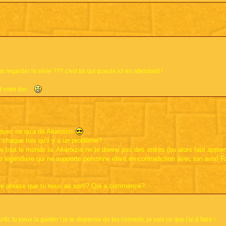
regarder la série ??? c'est toi qui gueule ici en attendant !
 votre ton ...
avec ce qu'a dit Akaroizis
 chaque fois qu'il y a un problème?
se tout le monde là. Akaroizis ne te donne pas des ordres (ou alors faut appre
me légendaire qui ne supporte personne étant en contradiction avec ton avis! Fa
mière phrase que tu nous as sorti? Qui a commencé?
ir, tu peux la garder ! je te dispense de tes conseils, je sais ce que j'ai à faire !