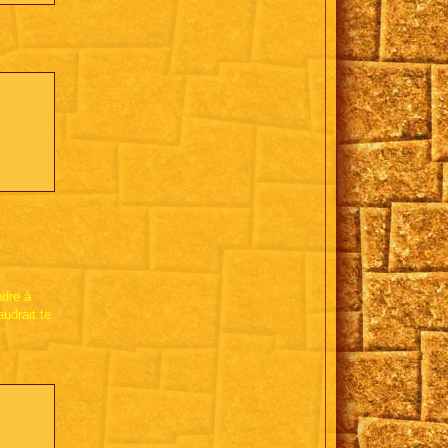
ndre à
udrait te