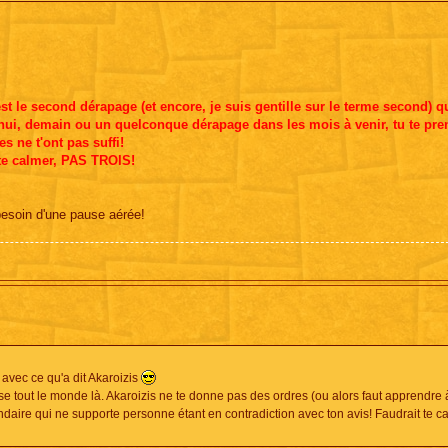
t le second dérapage (et encore, je suis gentille sur le terme second) q
d'hui, demain ou un quelconque dérapage dans les mois à venir, tu te pre
ne t'ont pas suffi!
 te calmer, PAS TROIS!
besoin d'une pause aérée!
 avec ce qu'a dit Akaroizis
se tout le monde là. Akaroizis ne te donne pas des ordres (ou alors faut apprendre à l
daire qui ne supporte personne étant en contradiction avec ton avis! Faudrait te c