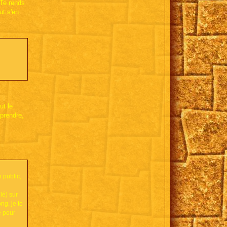
 Te rends
ut s'en
ut le
prendre,
 public,
lé) sur
ng, je te
e pour