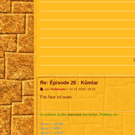
Re: Épisode 26 : Kûmlar
M
par
Yodakoala
»
22 12 2016, 18:25
e
s
Pas faux xd ouais
s
a
g
e
Le présent, le plus
important
des temps. Profitons-en !
Saison 1 : 18.5/20
Saison 2 : 08/20
Saison 3 : 12.5/20