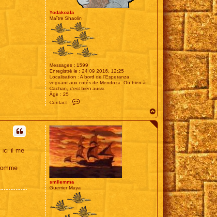
Yodakoala
Maître Shaolin
Messages :
1599
Enregistré le :
24 09 2016, 12:25
Localisation :
A bord de l'Esperanza,
voguant aux cotés de Mendoza. Ou bien à
Cachan, c'est bien aussi.
Âge :
25
C
Contact :
o
H
n
t
a
a
u
c
t
t
e
r
ici il me
Y
o
d
 comme
a
k
o
smilemma
a
Guerrier Maya
l
a