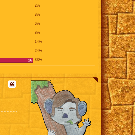
2%
8%
6%
8%
14%
24%
33%
16