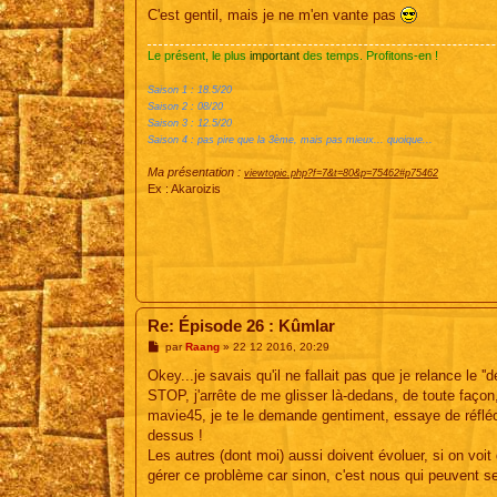
C'est gentil, mais je ne m'en vante pas
Le présent, le plus
important
des temps. Profitons-en !
Saison 1 : 18.5/20
Saison 2 : 08/20
Saison 3 : 12.5/20
Saison 4 : pas pire que la 3ème, mais pas mieux... quoique...
Ma présentation :
viewtopic.php?f=7&t=80&p=75462#p75462
Ex : Akaroizis
Re: Épisode 26 : Kûmlar
M
par
Raang
»
22 12 2016, 20:29
e
s
Okey...je savais qu'il ne fallait pas que je relance le ''dé
s
STOP, j'arrête de me glisser là-dedans, de toute façon, 
a
g
mavie45, je te le demande gentiment, essaye de réflé
e
dessus !
Les autres (dont moi) aussi doivent évoluer, si on voit
gérer ce problème car sinon, c'est nous qui peuvent s