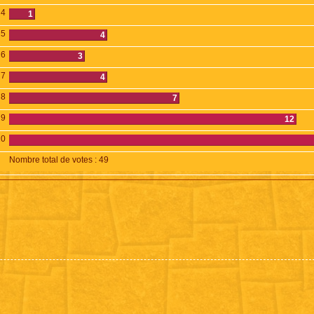
4
1
5
4
6
3
7
4
8
7
9
12
10
Nombre total de votes :
49