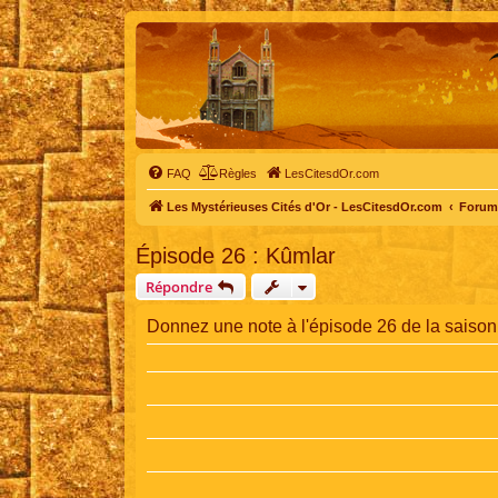
FAQ
Règles
LesCitesdOr.com
Les Mystérieuses Cités d'Or - LesCitesdOr.com
Forum 
Épisode 26 : Kûmlar
Répondre
Donnez une note à l'épisode 26 de la saison