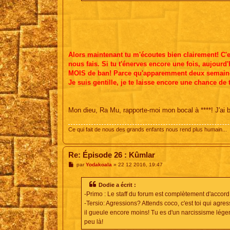
Alors maintenant tu m'écoutes bien clairement! C'es
nous fais. Si tu t'énerves encore une fois, aujour
MOIS de ban! Parce qu'apparemment deux semaines 
Je suis gentille, je te laisse encore une chance de
Mon dieu, Ra Mu, rapporte-moi mon bocal à ****! J'ai 
Ce qui fait de nous des grands enfants nous rend plus humain...
Re: Épisode 26 : Kûmlar
M
par
Yodakoala
»
22 12 2016, 19:47
e
s
s
Dodie a écrit :
a
-Primo : Le staff du forum est complètement d'accord
g
e
-Tersio: Agressions? Attends coco, c'est toi qui agres
il gueule encore moins! Tu es d'un narcissisme légen
peu là!