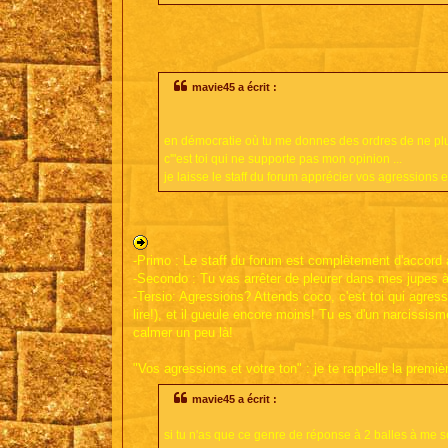
mavie45 a écrit :
en démocratie où tu me donnes des ordres de ne plus 
c'"est toi qui ne supporte pas mon opinion ...
je laisse le staff du forum apprécier vos agressions et
-Primo : Le staff du forum est complètement d'accord 
-Secondo : Tu vas arrêter de pleurer dans mes jupes à
-Tersio: Agressions? Attends coco, c'est toi qui agres
lire!), et il gueule encore moins! Tu es d'un narcissis
calmer un peu là!
"Vos agressions et votre ton" : je te rappelle la pre
mavie45 a écrit :
si tu n'as que ce genre de réponse à 2 balles à me sort