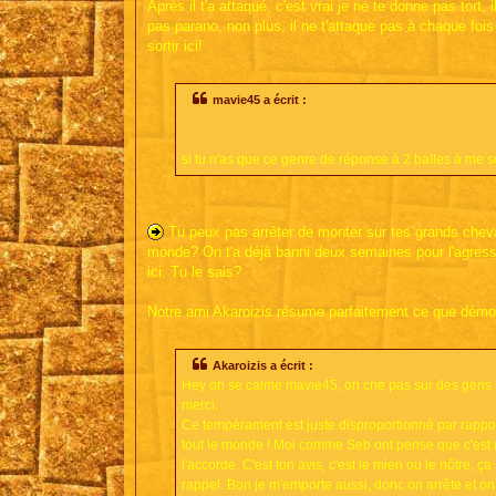
Après il t'a attaqué, c'est vrai je ne te donne pas tort, i
pas parano, non plus, il ne t'attaque pas à chaque fois
sortir ici!
mavie45 a écrit :
si tu n'as que ce genre de réponse à 2 balles à me sort
Tu peux pas arrêter de monter sur tes grands chevau
monde? On t'a déjà banni deux semaines pour l'agress
ici. Tu le sais?
Notre ami Akaroizis résume parfaitement ce que démont
Akaroizis a écrit :
Hey on se calme mavie45, on crie pas sur des gens sa
merci.
Ce tempérament est juste disproportionné par rapport
tout le monde ! Moi comme Seb ont pense que c'est mi
l'accorde. C'est ton avis, c'est le mien ou le nôtre,
rappel. Bon je m'emporte aussi, donc on arrête et on 