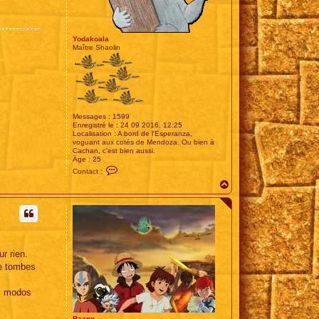
Yodakoala
Maître Shaolin
Messages :
1599
Enregistré le :
24 09 2016, 12:25
Localisation :
A bord de l'Esperanza,
voguant aux cotés de Mendoza. Ou bien à
Cachan, c'est bien aussi.
Âge :
25
C
Contact :
o
H
n
t
a
a
u
c
t
t
e
r
Y
o
ur rien.
d
te tombes
a
k
o
os modos
a
l
a
Raang