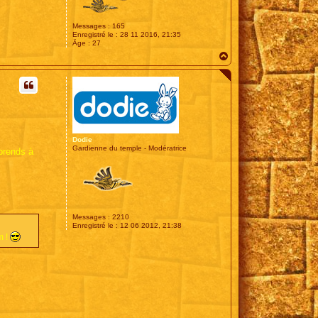
Messages :
165
Enregistré le :
28 11 2016, 21:35
Âge :
27
H
a
u
t
Dodie
Gardienne du temple - Modératrice
pprends à
Messages :
2210
Enregistré le :
12 06 2012, 21:38
m !