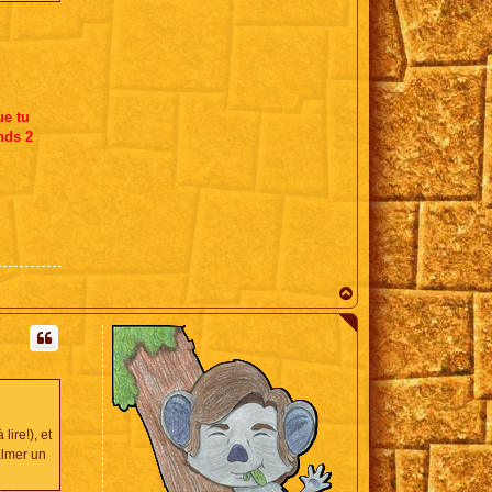
ue tu
nds 2
H
a
u
t
ire!), et
almer un