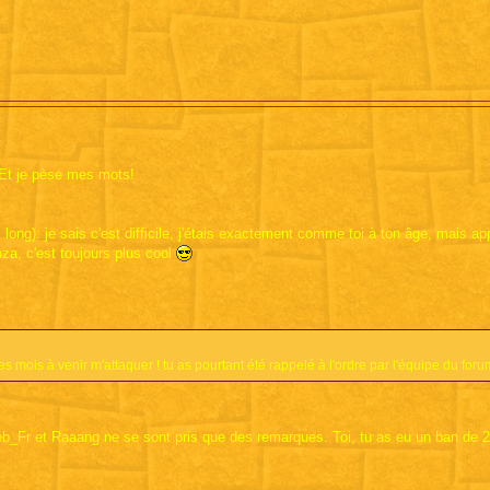
 Et je pèse mes mots!
long): je sais c'est difficile, j'étais exactement comme toi à ton âge, mais a
nza, c'est toujours plus cool
s mois à venir m'attaquer ! tu as pourtant été rappelé à l'ordre par l'équipe du foru
Seb_Fr et Raaang ne se sont pris que des remarques. Toi, tu as eu un ban de 2