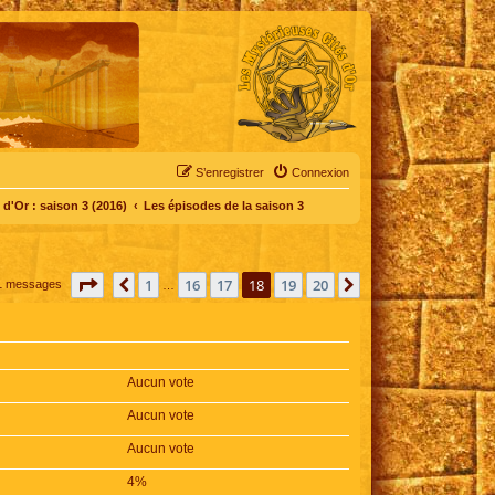
S’enregistrer
Connexion
d'Or : saison 3 (2016)
Les épisodes de la saison 3
Page
18
sur
20
1
16
17
18
19
20
Précédente
Suivante
1 messages
…
Aucun vote
Aucun vote
Aucun vote
4%