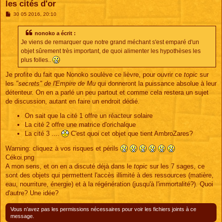
les cités d'or
M
30 05 2016, 20:10
e
s
s
nonoko a écrit :
a
Je viens de remarquer que notre grand méchant s'est emparé d'un
g
e
objet sûrement très important, de quoi alimenter les hypothèses les
plus folles..
Je profite du fait que Nonoko soulève ce lièvre, pour ouvrir ce
topic
sur
les
"secrets" de l'Empire de Mu
qui donneront la puissance absolue à leur
détenteur. On en a parlé un peu partout et comme cela restera un sujet
de discussion, autant en faire un endroit dédié.
On sait que la cité 1 offre un réacteur solaire
La cité 2 offre une matrice d'orichalque
La cité 3 ....
C'est quoi cet objet que tient AmbroZares?
Warning: cliquez à vos risques et périls
Cékoi.png
A mon sens, et on en a discuté déjà dans le
topic
sur les 7 sages, ce
sont des objets qui permettent l'accès illimité à des ressources (matière,
eau, nourriture, énergie) et à la régénération (jusqu'à l'immortalité?). Quoi
d'autre? Une idée?
Vous n’avez pas les permissions nécessaires pour voir les fichiers joints à ce
message.