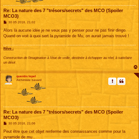
Re: La nature des 7 "trésors/secrets" des MCO (Spoiler
MCO3)
M
30 05 2016, 21:02
e
s
Alors là aucune idée je ne veux pas y penser pour ne pas finir dingo.
s
Quand on voit à quoi sert la pyramide de Mu, on aurait jamais trouvé !
a
g
e
Rêve :
Construction de l'imagination à l'état de veille, destinée à échapper au réel, à satisfaire
un désir.
quentin lepel
Alchimiste bavard
Re: La nature des 7 "trésors/secrets" des MCO (Spoiler
MCO3)
M
30 05 2016, 21:06
e
s
Peut être que cet objet renferme des connaissances comme pour la
s
pyramide de mu .
a