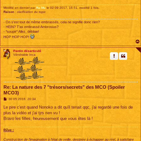
Modifié en dernier par
Ra Mu
le 02 09 2017, 16:51, modifié 1 fois.
Raison :
clarification du topic
- On s'est tout de même embrassés, cela ne signifie donc rien?
- HEIN? T'as embrassé Ambrosius?
- *soupir* Allez, déblaie!
HOP HOP HOP!
Pantin désarticulé
Vénérable Inca
Re: La nature des 7 "trésors/secrets" des MCO (Spoiler
MCO3)
M
30 05 2016, 20:34
e
s
Le pire c'est quand Nonoko a dit qu'il tenait qqc, j'ai regardé une fois de
s
plus la vidéo et j'ai tjrs rien vu !
a
g
Bravo les filles, heureusement que vous êtes là !
e
Rêve :
Construction de l'imagination à l'état de veille, destinée à échapper au réel, à satisfaire