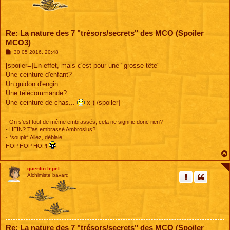
Re: La nature des 7 "trésors/secrets" des MCO (Spoiler
MCO3)
M
30 05 2016, 20:48
e
s
[spoiler=]En effet, mais c'est pour une "grosse tête"
s
Une ceinture d'enfant?
a
g
Un guidon d'engin
e
Une télécommande?
Une ceinture de chas...
x-)[/spoiler]
- On s'est tout de même embrassés, cela ne signifie donc rien?
- HEIN? T'as embrassé Ambrosius?
- *soupir* Allez, déblaie!
HOP HOP HOP!
quentin lepel
Alchimiste bavard
Re: La nature des 7 "trésors/secrets" des MCO (Spoiler