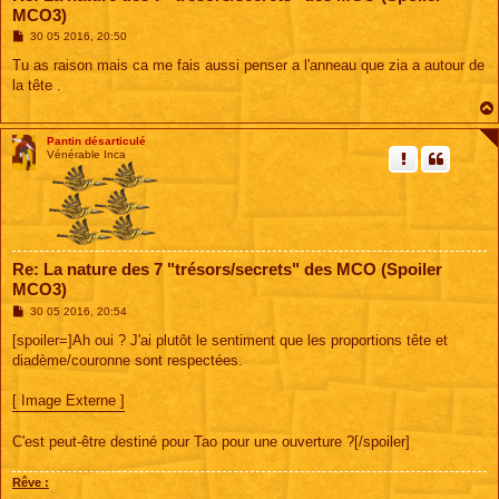
MCO3)
M
30 05 2016, 20:50
e
s
Tu as raison mais ca me fais aussi penser a l'anneau que zia a autour de
s
la tête .
a
g
e
Pantin désarticulé
Vénérable Inca
Re: La nature des 7 "trésors/secrets" des MCO (Spoiler
MCO3)
M
30 05 2016, 20:54
e
s
[spoiler=]Ah oui ? J'ai plutôt le sentiment que les proportions tête et
s
diadème/couronne sont respectées.
a
g
e
[ Image Externe ]
C'est peut-être destiné pour Tao pour une ouverture ?[/spoiler]
Rêve :