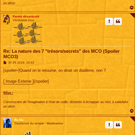
un désir.
Pantin désarticulé
Vénérable Inca
Re: La nature des 7 "trésors/secrets" des MCO (Spoiler
MCO3)
M
30 05 2016, 20:42
e
s
[spoiler=]Quand on le retourne, on dirait un diadème, non ?
s
a
g
[ Image Externe ]
[/spoiler]
e
Rêve :
Construction de l'imagination à l'état de veille, destinée à échapper au réel, à satisfaire
un désir.
Ra Mu
Gardienne du temple - Modératrice