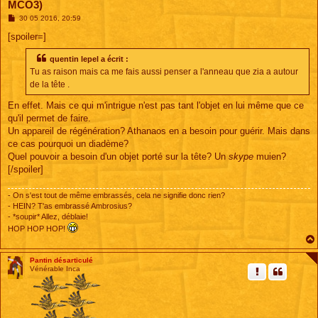
MCO3)
M
30 05 2016, 20:59
e
s
[spoiler=]
s
a
quentin lepel a écrit :
g
e
Tu as raison mais ca me fais aussi penser a l'anneau que zia a autour
de la tête .
En effet. Mais ce qui m'intrigue n'est pas tant l'objet en lui même que ce
qu'il permet de faire.
Un appareil de régénération? Athanaos en a besoin pour guérir. Mais dans
ce cas pourquoi un diadème?
Quel pouvoir a besoin d'un objet porté sur la tête? Un
skype
muien?
[/spoiler]
- On s'est tout de même embrassés, cela ne signifie donc rien?
- HEIN? T'as embrassé Ambrosius?
- *soupir* Allez, déblaie!
HOP HOP HOP!
Pantin désarticulé
Vénérable Inca