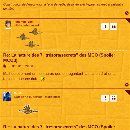
Construction de l'imagination à l'état de veille, destinée à échapper au réel, à satisfaire
un désir.
quentin lepel
Alchimiste bavard
Re: La nature des 7 "trésors/secrets" des MCO (Spoiler
MCO3)
M
30 05 2016, 20:58
e
s
Malheuresement on ne sauras que en regardant la saison 3 et on a
s
toujours aucune date.
a
g
e
Ra Mu
Gardienne du temple - Modératrice
Re: La nature des 7 "trésors/secrets" des MCO (Spoiler